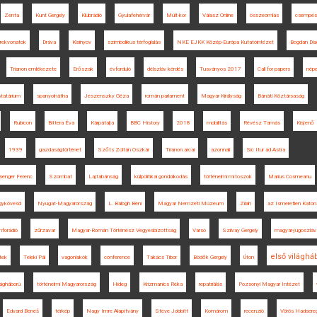
Zenta
Kunt Gergely
Klubrádió
Gyulafehérvár
Múlt-kor
Válasz Online
összeomlás
csempés
rekvonatok
Dráva
Kisinyov
szimbolikus térfoglalás
NKE EJKK Közép-Európa Kutatóintézet
Bogdan Dia
Trianon emlékezete
Erőszak
évforduló
délszláv kérdés
Tusványos 2017
Call for papers
nép
statárium
spanyolnátha
Jeszenszky Géza
román parlament
Magyar Királyság
Bánáti Köztársaság
Rubicon
Bittera Éva
Kárpátalja
BBC History
2018
mobilitás
Révész Tamás
Kisjenő
1939
gazdaságtörténet
Szőts Zoltán Oszkár
Trianon arcai
azonnali
Sic Itur ad Astra
senger Ferenc
Szombat
Lajtabánság
külpolitikai gondolkodás
történelmi mítoszok
Marius Cosmeanu
gykövesd
Nyugat-Magyarország
L. Balogh Béni
Magyar Nemzeti Múzeum
Zilah
az Ismeretlen Katona
nforádió
zűrzavar
Magyar-Román Történész Vegyesbizottság
Varsó
Szilvay Gergely
magyar-jugoszláv
első világhá
tek
Teleki Pál
vagonlakók
conference
Takács Tibor
Bödők Gergely
Úton
lágháború
történelmi Magyarország
Hideg
Krizmanics Réka
repatriálás
Pozsonyi Magyar Intézet
Edvard Beneš
térkép
Nagy Imre Alapítvány
Steve Jobbitt
Komárom
recenzió
Vörös Hadsere