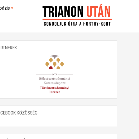
bázis
művek (feltöltés alatt)
kültek
ARTNEREK
ACEBOOK KÖZÖSSÉG