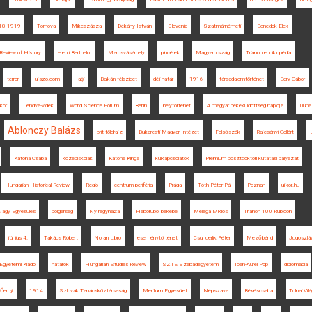
18-1919
Tornova
Mikeszásza
Dékány István
Slovenia
Szatmárnémeti
Benedek Elek
Review of History
Henri Berthelot
Marosvásárhely
pincérek
Magyarország
Trianon enciklopédia
terror
ujszo.com
Iaşi
Balkán-félsziget
déli határ
1916
társadalomtörténet
Egry Gábor
kor
Lendva-vidék
World Science Forum
Berlin
helytörténet
A magyar békeküldöttség naplója
Duna
Ablonczy Balázs
brit földrajz
Bukaresti Magyar Intézet
Felsőszék
Rajcsányi Gellért
Katona Csaba
középiskolák
Katona Kinga
külkapcsolatok
Prémium posztdoktori kutatási pályázat
Hungarian Historical Review
Regio
centrum-periféria
Prága
Tóth Péter Pál
Poznan
ujkor.hu
agy Egyesülés
polgárság
Nyíregyháza
Háborúból békébe
Melega Miklós
Trianon 100 Rubicon
június 4.
Takács Róbert
Noran Libro
eseménytörténet
Csunderlik Péter
Mezőbánd
Jugoszláv
Egyetemi Kiadó
határok
Hungarian Studies Review
SZTE Szabadegyetem
Ioan-Aurel Pop
diplomácia
 Černý
1914
Szlovák Tanácsköztársaság
Meritum Egyesület
Népszava
Békéscsaba
Tolnai Vilá