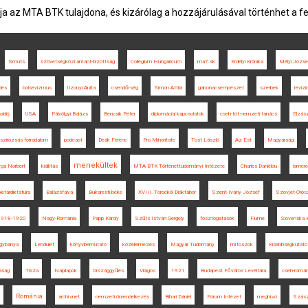
ja az MTA BTK tulajdona, és kizárólag a hozzájárulásával történhet a f
Smuts
szövetségközi antant-bizottság
Collegium Hungaricum
ma7.sk
Erdélyi Krónika
Mélyi Józse
des
bolsevizmus
Uzonyi Anita
csendőrség
Simon Attila
gabonacsempészet
szerbek
reviz
oldiș
USA
Pálvölgyi Balázs
Bencsik Péter
diplomáciai kapcsolatok
cseh-tót nemzeti tanács
Elzás
szirózsás forradalom
podcast
Deák Ferenc
Pro Minoritate
Tost László
Az Est
Magyarság
menekültek
rga Norbert
kiállítás
MTA BTK Történettudományi Intézete
Charles Daniélou
ismere
oletárdiktatúra
Balázsfalva
Bukaresti béke
XVIII. Torockói Diáktábor
Szent-Ivány József
Szovjet-Oros
1918-1920
Nagy-Románia
Papp Károly
Szűts István Gergely
fosztogatások
Fiume
Slovenska K
gybánya
Lendület
könyvbemutató
közélelmezés
Magyar Tudomány
mítoszok
Kisebbségkutató
aság
Tisza
Napilapok
Országgyűlés
Világos
1921
Budapest Főváros Levéltára
cseh-román
Románia
archívnet
nemzeti önrendelkezés
Bihari Dániel
Fórum Intézet
meghívó
Szász