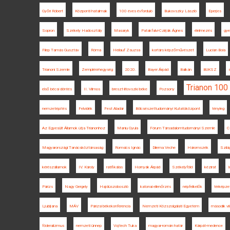
Győri Róbert
Központi hatalmak
100 éves évforduló
Bukovszky László
Eperjes
Sopron
Székely Hadosztály
Masaryk
Patakfalvi-Czirják Ágnes
élelmezés
gye
Filep Tamás Gusztáv
Róma
Heilauf Zsuzsa
kortárs képzőművészet
Lucian Boia
Trianoni Szemle
Zempléni-hegység
2020.
Bayer Árpád
Balkán
BUKSZ
Trianon 100
első bécsi döntés
II. Vilmos
breszt-litovszki béke
Pozsony
nemzetépítés
Felvidék
Fest Aladár
Bölcsészettudományi Kutatóközpont
tényleg
Az Egyesült Államok útja Trianonhoz
Maniu Gyula
Fórum Társadalomtudományi Szemle
C
Magyarországi Tanácsköztársaság
Romsics Ignác
Dilema Veche
Háromszék
Szilá
kérészállamok
IV. Károly
ratifikálás
Hornyák Árpád
Székelyföld
kézirat
I
Párizs
Nagy Gergely
Hajdúszoboszló
katonai ellenőrzés
népfelkelők
térképze
Ljubljana
MÁV
Párizsi békekonferencia
Nemzeti Közszolgálati Egyetem
második vi
föderalizmus
nemzeti ünnep
Vojtech Tuka
magyar-román határ
Kárpát-medence