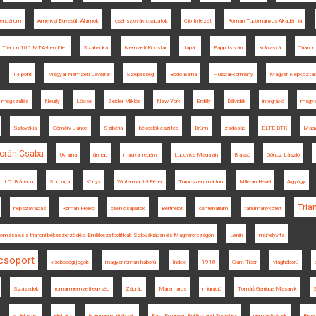
egendárium
Amerikai Egyesült Államok
csehszlovák csapatok
Clio Intézet
Román Tudományos Akadémia
Trianon 100 MTA-Lendület
Szabadka
Nemzeti Kincstár
Japán
Papp István
Kolozsvár
Trianon
14 pont
Magyar Nemzeti Levéltár
Szepesség
Bodó Barna
Huszár-kormány
Magyar Népköztár
 megszállás
Neuilly
Lőcse
Zeidler Miklós
New York
Erdély
Délvidék
integráció
magyar
Szlovákia
Gömöry János
Szibéria
békeelőkészítés
Brünn
zsidóság
ELTE BTK
Magy
orán Csaba
Ukrajna
ünnep
magyar regény
Ludovika Magazin
Brassó
Göncz László
n. I.C. Brătianu
Somorja
Könyv
Wintermantel Péter
Turócszentmárton
Millerand-levél
Algyógy
Tria
népszavazás
Roman Holec
cseh csapatok
Berthelot
centenárium
tanulmánykötet
bomlása és a trianoni békeszerződés. Emlékezetpolitikák Szlovákiában és Magyarországon
Lenin
műhelyvita
csoport
kisebbségi jogok
magyar-román háború
Index
1918
Glant Tibor
világháború
Századok
román nemzeti egység
Zágráb
Máramaros
migráció
Tomáš Garrigue Masaryk
S
emlékezet
életrajz
Háromegy Királyság
East European Politics and Societies
nemzetiségek
Bere