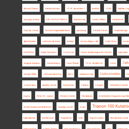
Beyond Trianon
Károlyi-kormány
1918. december 1.
levéltár
1938
Digitális L
spai egyezmény
ERC NEPOSTRANS
Bajorország
Horthy Miklós
határtervek
Gaucsík István
Oroszországi polgárháború
gazdaság
Sárándi Tamás
Nagyhalmágy
államfordulat
csehszlovák iratok
Korridor
Kovács Ágnes Lilla
Csáth Géza
román
nőtörténet
Erdélyi Múzeum
Szászcsór
Fórum Kisebbségkutató Intézet
egyesülés
Zah
Magyar Narancs
Selmecbánya
Vavro Šrobár
1918. október 30.
24.hu
Csehszlovákia
Nicolae Bălan
csehszlovakizmus
Bécs
Kádár-korszak
Io
Szászváros
Apáthy István
Mackensen
Zalatna
Szeged
Történelmi Szemle
hvg.hu
Pieter M. Judson
Ottokar Czernin
főreáliskola
A történelmi Magyarország fel
Trianon 100 Kutató
Közép-Európa Kutatóintézet
Gazdag József
Svájc
legionáriusok
konfliktusok
Nagyalmás
Ipoly
fegyverszünet
demarkációs vonal
hétköznapok
Sziklay Ferenc
antiszemitizmus
nemzetőrség
Világ
hátország