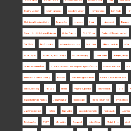
Pogány József
román támadás
Woodrow Wilson
Horvátország
Libri Kiadó
19
Habsburg Ottó Alapítvány
Marosvécs
refugees
Inquiry
Habsburgok
European 
Szerb-Horvát-Szlovén Királyság
Garbai Sándor
Bárdi Nándor
Budapesti Francia Intézet
Gali Máté
Dél-Szlovákia
katonai összeomlás
München
többes identitás
reform
tanári pályák
Tótország autonómiája
Romsics Gergely
mandiner.hu
állampolgárság
Trianon-emlékművek
II. Rákóczi Ferenc Kárpátaljai Magyar Főiskola
Miroslav Michela
Ada
Budapest Science Meetup
források
Román-magyar háború
Central European Horizons
békeküldöttség
RMDSZ
blokád
magyar külpolitika
vasútvonalak
1919
N
Rapaich Richárd naplója
Jászi Oszkár
kisebbségek
Hajnal István Kör
emlékérmék
Jan Chodějovský
História
Ruhr-vidék
szociáldemokraták
hadifoglyok
Ludovika 
Felsőmoécs
1917
Muravidék
Budapest
Koloh Gábor
Molnár Imre
Adolf