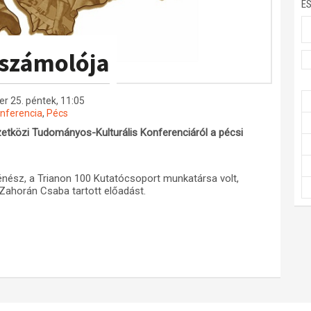
E
eszámolója
r 25. péntek, 11:05
nferencia
,
Pécs
etközi Tudományos-Kulturális Konferenciáról a pécsi
nész, a Trianon 100 Kutatócsoport munkatársa volt,
 Zahorán Csaba tartott előadást.