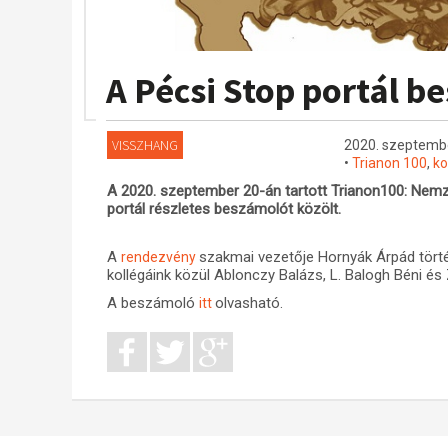
A Pécsi Stop portál b
VISSZHANG
2020. szeptembe
•
Trianon 100
,
ko
A 2020. szeptember 20-án tartott Trianon100: Nemz
portál részletes beszámolót közölt.
A
szakmai vezetője Hornyák Árpád törté
rendezvény
kollégáink közül Ablonczy Balázs, L. Balogh Béni és
A beszámoló
olvasható.
itt