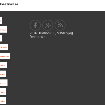
elhasználása.
f
ionizmus
2016. Trianon100, Minden jog
fenntartva
z
áruhiány
tterjesztés
zország
rajina
 Intézet
 határ
sebes