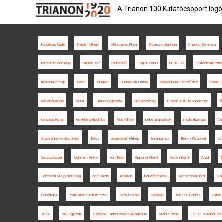
A Trianon 100 Kutatócsoport logó
Katolikus Rádió
Károlyi Mihály
Mészáros Flóra
Elzász-Lotaringia
Charles Seymour
történettudomány
Müller Rolf
emlékmű
Tarján Ödön
HERITO
Kratochwill ezre
Állami lakótelep
Déda
Bulgária
Budapesti Hírlap
trianoni békeszerződés
Vasile G
nacionalizmus
MTA
Trianon-legendák
Olaszország
Trianon 100 Momentum
ő
koncepciós per
emlékezetpolitika
Rigó Máté
béketárgyalások
irredentizmus
Va
magyar békeküldöttség
Déva
georeferált térkép
turanizmus
Benda Gyula-díj
pr
Oroszország
Schmidt Anikó
Kun Béla
Apponyi Albert
December 1
Arad
Történeti Magyarország
adatbázis
Miskolc
békefeltételek
Rothermere lord
Na
Felsőrépa
Politikatörténeti Intézet
Tóth István
szobrok
Juhász Balázs
katon
2020
Vix-jegyzék
Szlovák Tudományos Akadémia
Mohr Szilárd
1918. október 28.