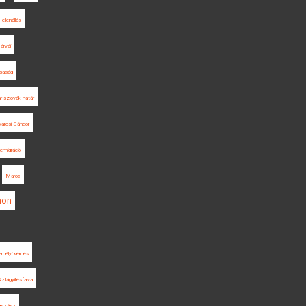
ellenállás
 árvái
saság
-szlovák határ
arosi Sándor
emigráció
Maros
non
erdélyi kérdés
zilágyillésfalva
gszász