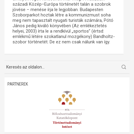
századi Közép–Európa történetét talán a szobrok
jövése – menése írja le legjobban. Budapesten
Szoborparkot hoztak létre a kommunizmust soha
meg nem tapasztalt nyugati turisták számára, Pótó
János pedig kiváló könyvében (Az emlékeztetés
helyei, 2003) írta le a rendkívül „sportos” (értsd:
emlékmű létére szokatlanul mozgékony) Bandholtz-
szobor történetét. De ez nem csak nálunk van így.
PARTNEREK