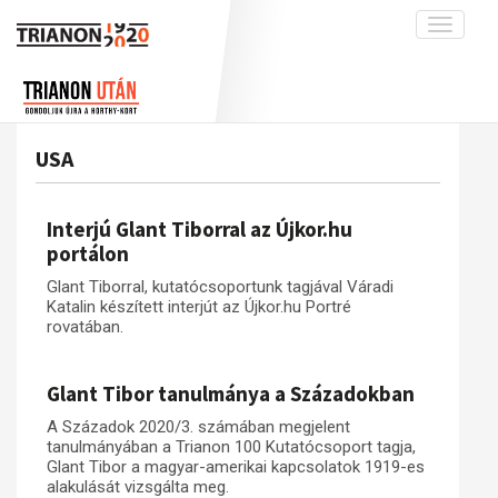
Toggle
navigati
Projekt
Rólunk
Előzmények
Hírek
A kutatócsoport működéséről
Nemzetközi kontextus: iratok és
USA
interpretációk
Blog
Munkatársaink
Az összeomlás és a magyar társadalom
Krónika
Interjú Glant Tiborral az Újkor.hu
A békerendszer megszilárdulása
Galéria
portálon
Utókor és emlékezet
Adatbázis
Glant Tiborral, kutatócsoportunk tagjával Váradi
Katalin készített interjút az Újkor.hu Portré
Visszhang
Emlékművek (feltöltés alatt)
rovatában.
Publikációk
Menekültek
Kapcsolat
Glant Tibor tanulmánya a Századokban
Trianon-kommentár
A Századok 2020/3. számában megjelent
tanulmányában a Trianon 100 Kutatócsoport tagja,
Dokumentumok
Glant Tibor a magyar-amerikai kapcsolatok 1919-es
alakulását vizsgálta meg.
A trianoni szerződés