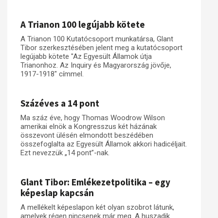
Műhelymunkák
A Trianon 100 legújabb kötete
A Trianon 100 Kutatócsoport munkatársa, Glant
Tibor szerkesztésében jelent meg a kutatócsoport
legújabb kötete "Az Egyesült Államok útja
Trianonhoz. Az Inquiry és Magyarország jövője,
1917-1918" címmel.
Százéves a 14 pont
Ma száz éve, hogy Thomas Woodrow Wilson
amerikai elnök a Kongresszus két házának
összevont ülésén elmondott beszédében
összefoglalta az Egyesült Államok akkori hadicéljait.
Ezt nevezzük „14 pont”-nak.
Glant Tibor: Emlékezetpolitika – egy
képeslap kapcsán
A mellékelt képeslapon két olyan szobrot látunk,
amelyek régen nincsenek már meg. A huszadik