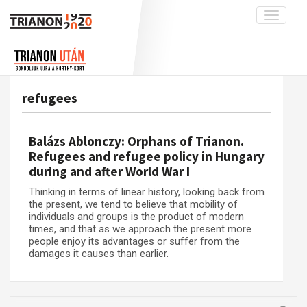
Toggle
navigati
Projekt
Rólunk
Előzmények
Hírek
A kutatócsoport működéséről
Nemzetközi kontextus: iratok és
refugees
interpretációk
Blog
Munkatársaink
Az összeomlás és a magyar társadalom
Krónika
Balázs Ablonczy: Orphans of Trianon.
A békerendszer megszilárdulása
Galéria
Refugees and refugee policy in Hungary
during and after World War I
Utókor és emlékezet
Adatbázis
Thinking in terms of linear history, looking back from
Visszhang
Emlékművek (feltöltés alatt)
the present, we tend to believe that mobility of
Publikációk
individuals and groups is the product of modern
Menekültek
times, and that as we approach the present more
Kapcsolat
people enjoy its advantages or suffer from the
damages it causes than earlier.
Trianon-kommentár
Dokumentumok
A trianoni szerződés