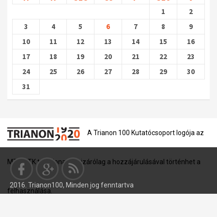
1
2
3
4
5
6
7
8
9
10
11
12
13
14
15
16
17
18
19
20
21
22
23
24
25
26
27
28
29
30
31
A Trianon 100 Kutatócsoport logója az
MTA BTK tulajdona, és kizárólag a hozzájárulásával történhet a
2016. Trianon100, Minden jog fenntartva
felhasználása.