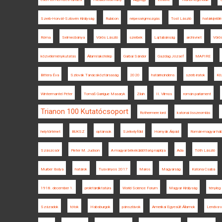
Szerb-Horvát-Szlovén Királyság
Rubicon
népességmozgás
Tost László
határkijelölé
Róma
Selmecbánya
Vörös László
szerbek
Lajtabánság
archívnet
Vörö
közvéleménykutatás
Állami lakótelep
Garbai Sándor
Gazdag József
MAPIRE
Bittera Éva
Szlovák Tanácsköztársaság
2020
határincindens
szerb iratok
Kö
Wintermantel Péter
Tomáš Garrigue Masaryk
Zilah
II. Vilmos
román parlament
Trianon 100 Kutatócsoport
Rothermere lord
katonai összeomlás
helytörténet
BUKSZ
optánsok
Székelyföld
Hornyák Árpád
Román-magyar háb
Szászcsór
Pieter M. Judson
A magyar békeküldöttség naplója
Ada
Tóth László
Murber Ibolya
határok
Tusványos 2017
Maros
Magyarság
Katona Csaba
1918. december 1.
proletárdiktatúra
World Science Forum
Magyar Királyság
tényleg
Századok
tótok
Habsburgok
pánszlávok
Amerikai Egyesült Államok
Lendva-v