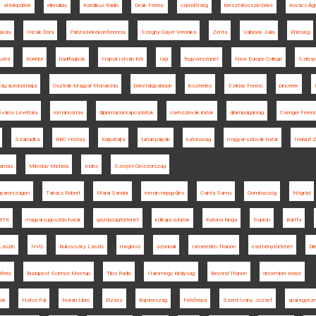
áttelepültek
ellenállás
Katolikus Rádió
Deák Ferenc
csendőrség
breszt-litovszki béke
Kovács Ágne
skola
Hicsik Dóra
Párizsi békekonferencia
Szeghy-Gayer Veronika
Zenta
Vallasek Júlia
Éhínség
Astra
Korridor
hadifoglyok
Hajnal István Kör
Iaşi
fegyverszünet
New Europe College
Szilvay
ág autonómiája
Osztrák-Magyar Monarchia
béketárgyalások
leszerelés
Sziklay Ferenc
pincérek
város Levéltára
románosítás
diplomáciai kapcsolatok
csehszlovák iratok
állampolgárság
Csenger Feren
Szabadka
BBC History
Kárpátalja
tanári pályák
katonaság
magyar-szlovák határ
Heilauf 
Tamás
Miroslav Michela
Index
Szovjet-Oroszország
gyarországon
Takács Róbert
Márai Sándor
román népgyűlés
Csinta Samu
Gombaszög
Nógrád
BTK
magyar-jugoszláv határ
gazdaságtörténet
külkapcsolatok
Katona Kinga
Sopron
Bártfa
László
HVG
Bukovszky László
meghívó
azonnali
Ismeretlen Trianon
eseménytörténet
Di
féria
Budapest Science Meetup
Tilos Rádió
Háromegy Királyság
Beyond Trianon
december elseje
tok
Hatos Pál
Noran Libro
Elzász
Bajorország
Felsőrépa
Szent-Ivány József
spai egye