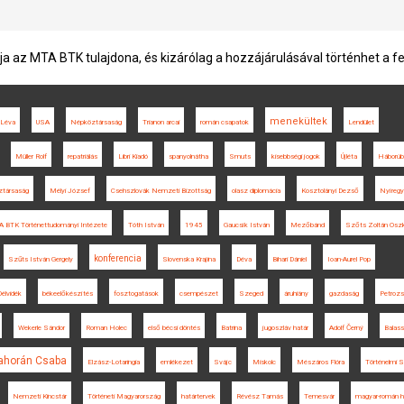
ja az MTA BTK tulajdona, és kizárólag a hozzájárulásával történhet a f
menekültek
Léva
USA
Népköztársaság
Trianon arcai
román csapatok
Lendület
Müller Rolf
repatriálás
Libri Kiadó
spanyolnátha
Smuts
kisebbségi jogok
Újléta
Háborúb
társaság
Mélyi József
Csehszlovák Nemzeti Bizottság
olasz diplomácia
Kosztolányi Dezső
Nyíreg
 BTK Történettudományi Intézete
Tóth István
1945
Gaucsík István
Mezőbánd
Szőts Zoltán Osz
konferencia
Szűts István Gergely
Slovenska Krajina
Déva
Bihari Dániel
Ioan-Aurel Pop
Délvidék
békeelőkészítés
fosztogatások
csempészet
Szeged
áruhiány
gazdaság
Petroz
Wekerle Sándor
Roman Holec
első bécsi döntés
Batrina
jugoszláv határ
Adolf Černý
Balas
ahorán Csaba
Elzász-Lotaringia
emlékezet
Svájc
Miskolc
Mészáros Flóra
Történelmi 
Nemzeti Kincstár
Történeti Magyarország
határtervek
Révész Tamás
Temesvár
magyar-román h