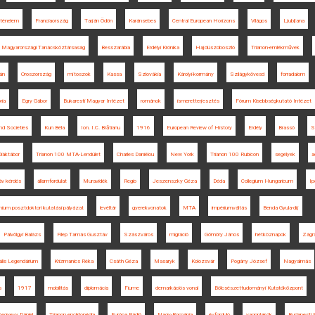
rténelem
Franciaország
Tarján Ödön
Karánsebes
Central European Horizons
Világos
Ljubljana
Magyarországi Tanácsköztársaság
Besszarábia
Erdélyi Krónika
Hajdúszoboszló
Trianon-emlékművek
ván
Oroszország
mítoszok
Kassa
Szlovákia
Károlyi-kormány
Szilágykövesd
forradalom
ria
Egry Gábor
Bukaresti Magyar Intézet
románok
ismeretterjesztés
Fórum Kisebbségkutató Intézet
nd Societies
Kun Béla
Ion. I.C. Brătianu
1916
European Review of History
Erdély
Brassó
S
Diáktábor
Trianon 100 MTA-Lendület
Charles Daniélou
New York
Trianon 100 Rubicon
segélyek
a
áv kérdés
államfordulat
Muravidék
Regio
Jeszenszky Géza
Déda
Collegium Hungaricum
Ip
ium posztdoktori kutatási pályázat
levéltár
gyerekvonatok
MTA
impériumváltás
Benda Gyula-díj
Pálvölgyi Balázs
Filep Tamás Gusztáv
Szászváros
migráció
Gömöry János
hétköznapok
Zágr
tális Legendárium
Krizmanics Réka
Csáth Géza
Masaryk
Kolozsvár
Pogány József
Nagyalmás
s
1917
mobilitás
diplomácia
Fiume
demarkációs vonal
Bölcsészettudományi Kutatóközpont
egyevy Dániel
Trianon enciklopédia
Európa Rádió
Nagy-Románia
évforduló
vagonlakók
Budapesti 