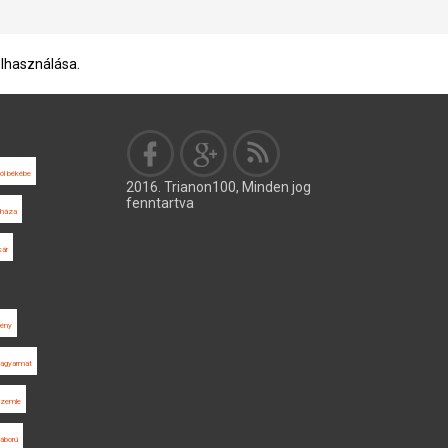
elhasználása.
ól békébe
2016. Trianon100, Minden jog
fenntartva
yháza
kár
sény
sagyarmat
Szemle
áború