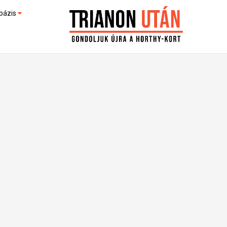
bázis
művek (feltöltés alatt)
kültek