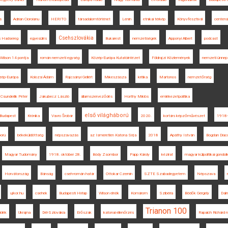
s
Adrian Cioroianu
HERITO
társadalomtörténet
Lenin
etnikai térkép
Könyvfesztivál
centená
Csehszlovákia
s Hadsereg
egyesülés
Bukarest
nemzetiségek
Apponyi Albert
podcast
Wilson 14 pontja
román nemzeti egység
Közép-Európa Kutatóintézet
Földrajzi Közlemények
nemzeti ünnep
zép-Európa
Kolozsi Ádám
Rajcsányi Gellért
Mikeszásza
kritika
Martonos
nemzetőrség
Csunderlik Péter
Jakubecz László
államszerveződés
Horthy Miklós
emlékezetpolitika
első világháború
Budapest
Krónika
Vavro Šrobár
2020.
kortárs képzőművészet
1918
orú
békeküldöttség
népszavazás
az Ismeretlen Katona Sírja
2018
Apáthy István
Bogdan Diac
Magyar Tudomány
1918. október 28.
Bódy Zsombor
Papp Károly
kézirat
magyar külpolitikai gondo
Horvátország
Bánság
cseh-román határ
Ottokar Czernin
SZTE Szabadegyetem
Népszava
ujkor.hu
csehek
Budapesti Hírlap
Wilson elnök
Komárom
Szibéria
Bödők Gergely
Dal
Trianon 100
idék
Ukrajna
Dél-Szlovákia
Erőszak
katonai ellenőrzés
Rapaich Richárd n