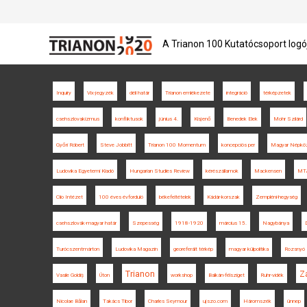
A Trianon 100 Kutatócsoport logó
Inquiry
Vix-jegyzék
déli határ
Trianon emlékezete
integráció
térképzetek
csehszlovakizmus
konfliktusok
június 4.
Kisjenő
Benedek Elek
Mohr Szilárd
Győri Róbert
Steve Jobbitt
Trianon 100 Momentum
koncepciós per
Magyar Népköz
Ludovika Egyetemi Kiadó
Hungarian Studies Review
kérészállamok
Mackensen
MTA
Clio Intézet
100 éves évforduló
békefeltételek
Kádár-korszak
Zempléni-hegység
csehszlovák-magyar határ
Szepesség
1918-1920
március 15.
Nagybánya
Turócszentmárton
Ludovika Magazin
georeferált térkép
magyar külpolitika
Rozsnyó
Trianon
Z
Vasile Goldiș
Úton
workshop
Balkán-félsziget
Ruhr-vidék
Nicolae Bălan
Takács Tibor
Charles Seymour
ujszo.com
Háromszék
ünnep