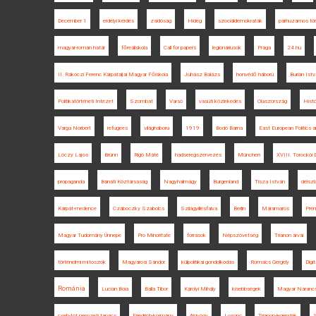
December 1
erdélyi kérdés
zsidóság
Hideg
szociáldemokraták
párhuzamos tö
magyar-román határ
főreáliskola
Call for papers
legionáriusok
Prága
24.hu
II. Rákóczi Ferenc Kárpátaljai Magyar Főiskola
Juhász Balázs
honvédő háború
Burián Ist
Politikatörténeti Intézet
Szombat
Varsó
vasúti közlekedés
Olaszország
Histó
Varga Norbert
refugees
világháború
1919
Bodó Barna
East European Politics a
Lóczy Lajos
Brünn
Rigó Máté
hadseregszervezés
München
XVIII. Torockói 
propaganda
Bánáti Köztársaság
Nagyhalmágy
Burgenland
Tisza István
délszl
Kárpát-medence
Czáboczky Szabolcs
Szilágyillésfalva
Berlin
Máramaros
Prém
Magyar Tudomány Ünnepe
Pro Minoritate
források
Népszövetség
Trianon árvái
történelmi mítoszok
Magyarosi Sándor
külpolitikai gondolkodás
Romsics Gergely
Digi
Románia
Lucian Boia
Balla Tibor
Károlyi Mihály
kisebbségek
Magyar Naranc
cseh-tót nemzeti tanács
Friedrich-kormány
Algyógy
Losonc
Trianon-legendák
S