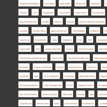
Patakfalvi-Czirják Ágnes
Kunt Gergely
Bárdi Nándor
Bácsország
turanizmus
J
reformkor
1914
középiskolák
Jászi Oszkár
Fórum Intézet
Kossuth Rádió
Napi történelmi forrás
Felvidék
emlékmű
Ausztria
Román Tudományos Akadémia
kronológia
Woodrow Wilson
gabonacsempészet
Tolnai Világlapja
műhelyvita
Na
Papp István
nemzetépítés
Japán
mandiner.hu
1938
MÁV
Nyugat-Ma
vasútvonalak
terror
Meritum Egyesület
Pozsony
Központi hatalmak
Balázsfal
Nemzeti Közszolgálati Egyetem
Vojtech Tuka
Habsburg Ottó Alapítvány
történettudomá
brit földrajz
magyar-osztrák határ
Somorja
békekonferencia
Marosvécs
Néme
népfelkelők
Duna
1918. október 30.
összeomlás
Kratochwill ezredes
magyar 
nemzeti önrendelkezés
Nagy Imre Alapítvány
Az Est
Regional Statistics
Országgyű
ERC NEPOSTRANS
Marius Cosmeanu
Pátria Rádió
recenzió
Világ
MTA Lend
Lengyelország
Romsics Ignác
térkép
román támadás
revizionizmus
Szatmár