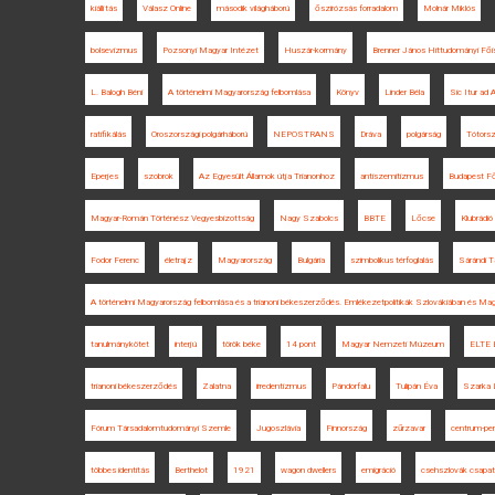
kiállítás
Válasz Online
második világháború
őszirózsás forradalom
Molnár Miklós
bolsevizmus
Pozsonyi Magyar Intézet
Huszár-kormány
Brenner János Hittudományi Fői
L. Balogh Béni
A történelmi Magyarország felbomlása
Könyv
Linder Béla
Sic Itur ad 
ratifikálás
Oroszországi polgárháború
NEPOSTRANS
Dráva
polgárság
Tótorsz
Eperjes
szobrok
Az Egyesült Államok útja Trianonhoz
antiszemitizmus
Budapest Fő
Magyar-Román Történész Vegyesbizottság
Nagy Szabolcs
BBTE
Lőcse
Klubrádió
Fodor Ferenc
életrajz
Magyarország
Bulgária
szimbolikus térfoglalás
Sárándi 
A történelmi Magyarország felbomlása és a trianoni békeszerződés. Emlékezetpolitikák Szlovákiában és Ma
tanulmánykötet
interjú
török béke
14 pont
Magyar Nemzeti Múzeum
ELTE 
trianoni békeszerződés
Zalatna
irredentizmus
Pándorfalu
Tulipán Éva
Szarka 
Fórum Társadalomtudományi Szemle
Jugoszlávia
Finnország
zűrzavar
centrum-peri
többes identitás
Berthelot
1921
wagon dwellers
emigráció
csehszlovák csapa