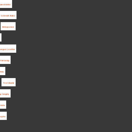
aresti béke
Schmidt Anikó
Beregszász
egyei Levéltár
társaság
hely
Fest Aladár
y Gergely
rácia
vg.hu