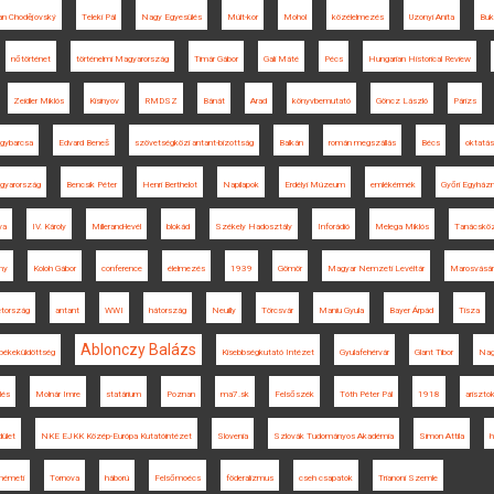
an Chodějovský
Teleki Pál
Nagy Egyesülés
Múlt-kor
Mohol
közélelmezés
Uzonyi Anita
Buk
nőtörténet
történelmi Magyarország
Timár Gábor
Gali Máté
Pécs
Hungarian Historical Review
Zeidler Miklós
Kisinyov
RMDSZ
Bánát
Arad
könyvbemutató
Göncz László
Párizs
gybarcsa
Edvard Beneš
szövetségközi antant-bizottság
Balkán
román megszállás
Bécs
oktatás
gyarország
Bencsik Péter
Henri Berthelot
Napilapok
Erdélyi Múzeum
emlékérmék
Győri Egyházm
va
IV. Károly
Millerand-levél
blokád
Székely Hadosztály
Inforádió
Melega Miklós
Tanácsköz
ny
Koloh Gábor
conference
élelmezés
1939
Gömör
Magyar Nemzeti Levéltár
Marosvásár
tország
antant
WWI
hátország
Neuilly
Törcsvár
Maniu Gyula
Bayer Árpád
Tisza
Ablonczy Balázs
békeküldöttség
Kisebbségkutató Intézet
Gyulafehérvár
Glant Tibor
Nag
lés
Molnár Imre
statárium
Poznan
ma7.sk
Felsőszék
Tóth Péter Pál
1918
arisztok
ület
NKE EJKK Közép-Európa Kutatóintézet
Slovenia
Szlovák Tudományos Akadémia
Simon Attila
h
németi
Tornova
háború
Felsőmoécs
föderalizmus
cseh csapatok
Trianoni Szemle