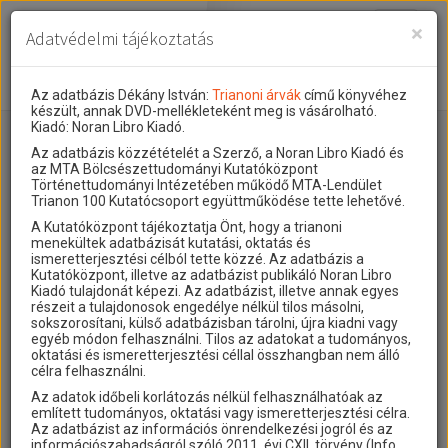
Toggle
×
Adatvédelmi tájékoztatás
navigati
Projekt
Rólunk
Előzmények
Az adatbázis Dékány István:
Trianoni árvák
című könyvéhez
készült, annak DVD-mellékleteként meg is vásárolható.
Hírek
A kutatócsoport működéséről
Nemzetközi kontextus: iratok és
Kiadó: Noran Libro Kiadó.
Menekültek
interpretációk
Az adatbázis közzétételét a Szerző, a Noran Libro Kiadó és
Blog
Munkatársaink
az MTA Bölcsészettudományi Kutatóközpont
Az összeomlás és a magyar társadalom
Történettudományi Intézetében működő MTA-Lendület
Krónika
Az alábbi adatbázis Dékány István:
című
Trianoni árvák
Trianon 100 Kutatócsoport együttműködése tette lehetővé.
könyvéhez készült, annak DVD-mellékleteként meg is
A békerendszer megszilárdulása
Galéria
A Kutatóközpont tájékoztatja Önt, hogy a trianoni
vásárolható. A szerző, a Noran Libro Kiadó és az MTA
menekültek adatbázisát kutatási, oktatás és
Bölcsészettudományi Kutatóközpontja valamint az MTA-
Utókor és emlékezet
Adatbázis
ismeretterjesztési célból tette közzé. Az adatbázis a
Lendület Trianon 100 Kutatócsoport együttműködése
Kutatóközpont, illetve az adatbázist publikáló Noran Libro
Visszhang
tette elérhetővé az internet-felhasználók számára.
Emlékművek (feltöltés alatt)
Kiadó tulajdonát képezi. Az adatbázist, illetve annak egyes
részeit a tulajdonosok engedélye nélkül tilos másolni,
Publikációk
Menekültek
sokszorosítani, külső adatbázisban tárolni, újra kiadni vagy
Keresés:
Honnan:
egyéb módon felhasználni. Tilos az adatokat a tudományos,
Hova:
Kapcsolat
oktatási és ismeretterjesztési céllal összhangban nem álló
célra felhasználni.
Trianon-kommentár
Az adatok időbeli korlátozás nélkül felhasználhatóak az
Név ↓
Foglalkozás ↓
Honnan ↓
Hova ↓
Dokumentumok
említett tudományos, oktatási vagy ismeretterjesztési célra.
dr. Flosznisz
htb
Abrudbánya [Alsó-
Budapest
Az adatbázist az információs önrendelkezési jogról és az
Lajosné
Fehér]
A trianoni szerződés
információszabadságról szóló 2011. évi CXII. törvény (Info