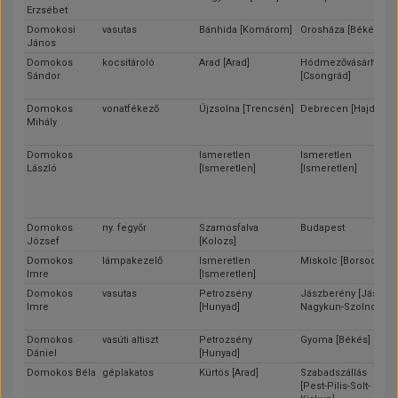
Erzsébet
Domokosi
vasutas
Bánhida [Komárom]
Orosháza [Békés]
János
Domokos
kocsitároló
Arad [Arad]
Hódmezővásárhely
Sándor
[Csongrád]
Domokos
vonatfékező
Újzsolna [Trencsén]
Debrecen [Hajdú]
Mihály
Domokos
Ismeretlen
Ismeretlen
László
[Ismeretlen]
[Ismeretlen]
Domokos
ny. fegyőr
Szamosfalva
Budapest
József
[Kolozs]
Domokos
lámpakezelő
Ismeretlen
Miskolc [Borsod]
Imre
[Ismeretlen]
Domokos
vasutas
Petrozsény
Jászberény [Jász-
Imre
[Hunyad]
Nagykun-Szolnok]
Domokos
vasúti altiszt
Petrozsény
Gyoma [Békés]
Dániel
[Hunyad]
Domokos Béla
géplakatos
Kürtös [Arad]
Szabadszállás
[Pest-Pilis-Solt-