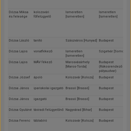
Dózsa Miksa
kolozsvári
Ismeretlen
Ismeretlen
és felesége
főfelügyelő
[Ismeretlen]
[Ismeretlen]
Dózsa László
tanító
Szászváros [Hunyad]
Budapest
Dózsa Lajos
vonatfékező
Ismeretlen
Szigetvár [Somogy]
[Ismeretlen]
Dózsa Lajos
MÁV fékező
Marosvásárhely
Budapest
[Maros-Torda]
(Rákosrendező
pályaudvar)
Dózsa József
ápoló
Kolozsvár [Kolozs]
Budapest
Dózsa János
ipariskolai igazgató
Brassó [Brassó]
Budapest
Dózsa János
igazgató
Brassó [Brassó]
Budapest
Dózsa Gyuláné
táviradi felügyelőnő
Nagyvárad [Bihar]
Budapest
Dózsa Ferenc
táblabíró
Kolozsvár [Kolozs]
Budapest