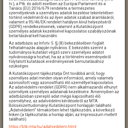
tv.), a Ptk. és adott esetben az Európai Parlament és a
dr.
Tanács (EU) 2016/679 rendelete a természetes
áll. reálisk. tanár
Kassa [Abaúj-Torna]
Ismeretlen
Műhelymunkák
Fleischmann
[Ismeretlen]
személyeknek a személyes adatok kezelése tekintetében
Gyula
történő védelméről és az ilyen adatok szabad áramlásáról,
valamint a 95/46/EK rendelet hatályon kívül helyezéséről
(GDPR) rendelkezéseinek, valamint a Kutatóközpont
személyes adatok kezelésével kapcsolatos szabályozóinak
betartásával kell használni.
dr. Ferenczy
ügyvéd
Beszterce
Budapest
Az adatbázis az Infotv. 5. § (8) bekezdésében foglalt
Sándor
[Beszterce-Naszód]
felhatalmazás alapján nyilvános. E bekezdés szerint a
dr. Ferenczy
főtitkár
Máramarossziget
Budapest (Nyugati
tudományos kutatást végző szerv személyes adatot
[Máramaros]
pályaudvar)
nyilvánosságra hozhat, ha az a történelmi eseményekről
folytatott kutatások eredményeinek bemutatásához
dr. Fényes Pál
Nagyvárad [Bihar]
Budapest
szükséges.
A Kutatóközpont tájékoztatja Önt továbbá arról, hogy
dr. Fenessy
táblabíró neje
Csíkszereda [Csík]
Budapest
személyes adat minden olyan információ, amely valamely
Ferencné
azonosított vagy azonosítható élő személlyel kapcsolatos.
dr. Felszeghy
ügyvéd
Torda [Torda-
Budapest
Az adatvédelmi rendelet (GDPR) nem alkalmazandó elhunyt
Ernő
Aranyos]
személyek személyes adatainak kezelésére. Amennyiben az
adatbázisban szereplő adat mégis kapcsolható élő
személyhez, az adatvédelmi kérdésekről az MTA
dr. Felfalusi
táblabíróné
Kolozsvár [Kolozs]
Budapest (Nyugati
Bölcsészettudományi Kutatóközpont honlapján található
Béláné
pályaudvar)
„Adatvédelem” témakörben lehet tájékozódni, a következő
linken (a tájékoztatás a honlap alján, az Impresszum mellett
dr. Fejes Béla
kolozsvári
Ismeretlen
Ismeretlen
található):
ügyvédjelölt
[Ismeretlen]
[Ismeretlen]
rokkant főhadnagy
https://btk.mta.hu/adatvedelem.html