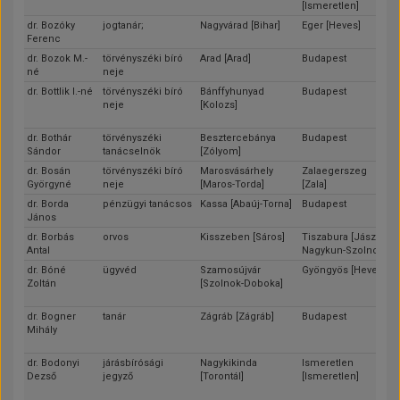
[Ismeretlen]
dr. Bozóky
jogtanár;
Nagyvárad [Bihar]
Eger [Heves]
Ferenc
dr. Bozok M.-
törvényszéki bíró
Arad [Arad]
Budapest
né
neje
dr. Bottlik I.-né
törvényszéki bíró
Bánffyhunyad
Budapest
neje
[Kolozs]
dr. Bothár
törvényszéki
Besztercebánya
Budapest
Sándor
tanácselnök
[Zólyom]
dr. Bosán
törvényszéki bíró
Marosvásárhely
Zalaegerszeg
Györgyné
neje
[Maros-Torda]
[Zala]
dr. Borda
pénzügyi tanácsos
Kassa [Abaúj-Torna]
Budapest
János
dr. Borbás
orvos
Kisszeben [Sáros]
Tiszabura [Jász-
Antal
Nagykun-Szolnok]
dr. Bóné
ügyvéd
Szamosújvár
Gyöngyös [Heves]
Zoltán
[Szolnok-Doboka]
dr. Bogner
tanár
Zágráb [Zágráb]
Budapest
Mihály
dr. Bodonyi
járásbírósági
Nagykikinda
Ismeretlen
Dezső
jegyző
[Torontál]
[Ismeretlen]