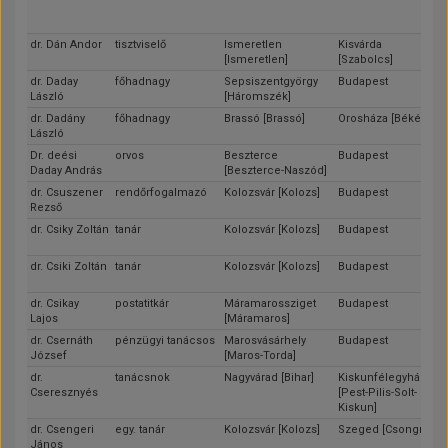
dr. Dán Andor
tisztviselő
Ismeretlen
Kisvárda
[Ismeretlen]
[Szabolcs]
dr. Daday
főhadnagy
Sepsiszentgyörgy
Budapest
László
[Háromszék]
dr. Dadány
főhadnagy
Brassó [Brassó]
Orosháza [Békés]
László
Dr. deési
orvos
Beszterce
Budapest
Daday András
[Beszterce-Naszód]
dr. Csuszener
rendőrfogalmazó
Kolozsvár [Kolozs]
Budapest
Rezső
dr. Csiky Zoltán
tanár
Kolozsvár [Kolozs]
Budapest
dr. Csiki Zoltán
tanár
Kolozsvár [Kolozs]
Budapest
dr. Csikay
postatitkár
Máramarossziget
Budapest
Lajos
[Máramaros]
dr. Csernáth
pénzügyi tanácsos
Marosvásárhely
Budapest
József
[Maros-Torda]
dr.
tanácsnok
Nagyvárad [Bihar]
Kiskunfélegyháza
Cseresznyés
[Pest-Pilis-Solt-
Kiskun]
dr. Csengeri
egy. tanár
Kolozsvár [Kolozs]
Szeged [Csongrád]
János