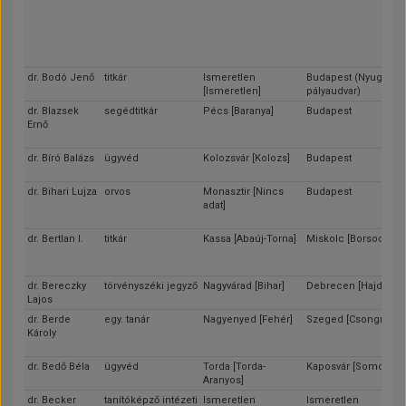
dr. Bodó Jenő
titkár
Ismeretlen
Budapest (Nyugati
[Ismeretlen]
pályaudvar)
dr. Blazsek
segédtitkár
Pécs [Baranya]
Budapest
Ernő
dr. Bíró Balázs
ügyvéd
Kolozsvár [Kolozs]
Budapest
dr. Bihari Lujza
orvos
Monasztir [Nincs
Budapest
adat]
dr. Bertlan I.
titkár
Kassa [Abaúj-Torna]
Miskolc [Borsod]
dr. Bereczky
törvényszéki jegyző
Nagyvárad [Bihar]
Debrecen [Hajdú]
Lajos
dr. Berde
egy. tanár
Nagyenyed [Fehér]
Szeged [Csongrád]
Károly
dr. Bedő Béla
ügyvéd
Torda [Torda-
Kaposvár [Somogy]
Aranyos]
dr. Becker
tanítóképző intézeti
Ismeretlen
Ismeretlen