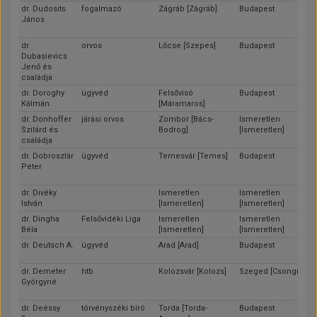
dr. Dudosits
fogalmazó
Zágráb [Zágráb]
Budapest
János
dr.
orvos
Lőcse [Szepes]
Budapest
Dubasievics
Jenő és
családja
dr. Doroghy
ügyvéd
Felsővisó
Budapest
Kálmán
[Máramaros]
dr. Donhoffer
járási orvos
Zombor [Bács-
Ismeretlen
Szilárd és
Bodrog]
[Ismeretlen]
családja
dr. Dobroszlár
ügyvéd
Temesvár [Temes]
Budapest
Péter
dr. Divéky
Ismeretlen
Ismeretlen
István
[Ismeretlen]
[Ismeretlen]
dr. Dingha
Felsővidéki Liga
Ismeretlen
Ismeretlen
Béla
[Ismeretlen]
[Ismeretlen]
dr. Deutsch A.
ügyvéd
Arad [Arad]
Budapest
dr. Demeter
htb
Kolozsvár [Kolozs]
Szeged [Csongrád]
Györgyné
dr. Deéssy
törvényszéki bíró
Torda [Torda-
Budapest