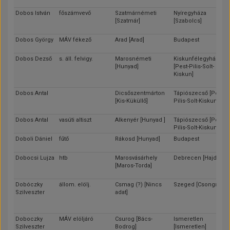
Dobos István
főszámvevő
Szatmárnémeti
Nyíregyháza
[Szatmár]
[Szabolcs]
Dobos György
MÁV fékező
Arad [Arad]
Budapest
Dobos Dezső
s. áll. felvigy.
Marosnémeti
Kiskunfélegyháza
[Hunyad]
[Pest-Pilis-Solt-
Kiskun]
Dobos Antal
Dicsőszentmárton
Tápiószecső [Pest-
[Kis-Küküllő]
Pilis-Solt-Kiskun]
Dobos Antal
vasúti altiszt
Alkenyér [Hunyad ]
Tápiószecső [Pest-
Pilis-Solt-Kiskun]
Doboli Dániel
fűtő
Rákosd [Hunyad]
Budapest
Dobocsi Lujza
htb
Marosvásárhely
Debrecen [Hajdú]
[Maros-Torda]
Dobóczky
állom. elölj.
Csmag (?) [Nincs
Szeged [Csongrád]
Szilveszter
adat]
Doboczky
MÁV elöljáró
Csurog [Bács-
Ismeretlen
Szilveszter
Bodrog]
[Ismeretlen]