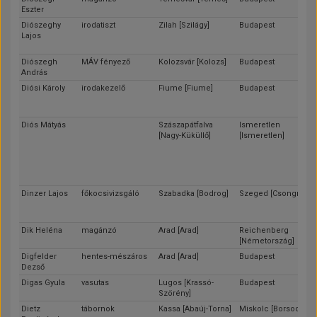
Eszter
Diószeghy
irodatiszt
Zilah [Szilágy]
Budapest
Lajos
Diószegh
MÁV fényező
Kolozsvár [Kolozs]
Budapest
András
Diósi Károly
irodakezelő
Fiume [Fiume]
Budapest
Diós Mátyás
Szászapátfalva
Ismeretlen
[Nagy-Küküllő]
[Ismeretlen]
Dinzer Lajos
főkocsivizsgáló
Szabadka [Bodrog]
Szeged [Csongrád]
Dik Heléna
magánzó
Arad [Arad]
Reichenberg
[Németország]
Digfelder
hentes-mészáros
Arad [Arad]
Budapest
Dezső
Digas Gyula
vasutas
Lugos [Krassó-
Budapest
Szörény]
Dietz
tábornok
Kassa [Abaúj-Torna]
Miskolc [Borsod]