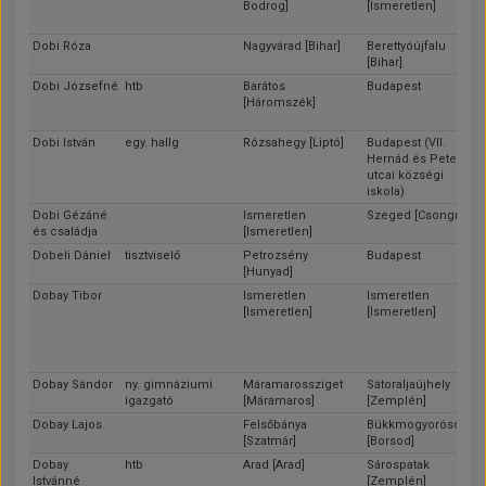
Bodrog]
[Ismeretlen]
Dobi Róza
Nagyvárad [Bihar]
Berettyóújfalu
[Bihar]
Dobi Józsefné
htb
Barátos
Budapest
[Háromszék]
Dobi István
egy. hallg
Rózsahegy [Liptó]
Budapest (VII.
Hernád és Peterdi
utcai községi
iskola)
Dobi Gézáné
Ismeretlen
Szeged [Csongrád]
és családja
[Ismeretlen]
Dobeli Dániel
tisztviselő
Petrozsény
Budapest
[Hunyad]
Dobay Tibor
Ismeretlen
Ismeretlen
[Ismeretlen]
[Ismeretlen]
Dobay Sándor
ny. gimnáziumi
Máramarossziget
Sátoraljaújhely
igazgató
[Máramaros]
[Zemplén]
Dobay Lajos
Felsőbánya
Bükkmogyorósd
[Szatmár]
[Borsod]
Dobay
htb
Arad [Arad]
Sárospatak
Istvánné
[Zemplén]