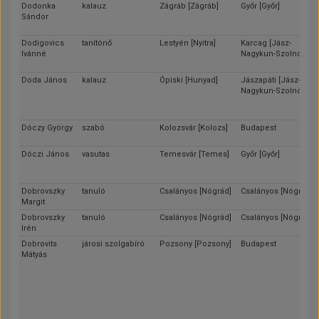
Dodonka
kalauz
Zágráb [Zágráb]
Győr [Győr]
Sándor
Dodigovics
tanítónő
Lestyén [Nyitra]
Karcag [Jász-
Ivánné
Nagykun-Szolnok]
Doda János
kalauz
Ópiski [Hunyad]
Jászapáti [Jász-
Nagykun-Szolnok]
Dóczy György
szabó
Kolozsvár [Kolozs]
Budapest
Dóczi János
vasutas
Temesvár [Temes]
Győr [Győr]
Dobrovszky
tanuló
Csalányos [Nógrád]
Csalányos [Nógrád]
Margit
Dobrovszky
tanuló
Csalányos [Nógrád]
Csalányos [Nógrád]
Irén
Dobrovits
járosi szolgabíró
Pozsony [Pozsony]
Budapest
Mátyás