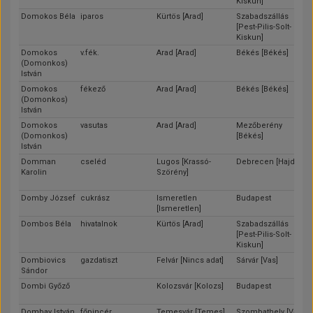
Kiskun]
Domokos Béla
iparos
Kürtös [Arad]
Szabadszállás
[Pest-Pilis-Solt-
Kiskun]
Domokos
v.fék.
Arad [Arad]
Békés [Békés]
(Domonkos)
István
Domokos
fékező
Arad [Arad]
Békés [Békés]
(Domonkos)
István
Domokos
vasutas
Arad [Arad]
Mezőberény
(Domonkos)
[Békés]
István
Domman
cseléd
Lugos [Krassó-
Debrecen [Hajdú]
Karolin
Szörény]
Domby József
cukrász
Ismeretlen
Budapest
[Ismeretlen]
Dombos Béla
hivatalnok
Kürtös [Arad]
Szabadszállás
[Pest-Pilis-Solt-
Kiskun]
Dombiovics
gazdatiszt
Felvár [Nincs adat]
Sárvár [Vas]
Sándor
Dombi Győző
Kolozsvár [Kolozs]
Budapest
Dombay István
főpincér
Temesvár [Temes]
Szombathely [Vas]