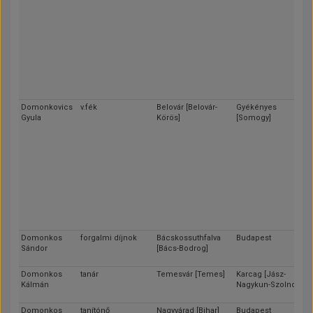
Domonkovics
v.fék
Belovár [Belovár-
Gyékényes
Gyula
Körös]
[Somogy]
Domonkos
forgalmi díjnok
Bácskossuthfalva
Budapest
Sándor
[Bács-Bodrog]
Domonkos
tanár
Temesvár [Temes]
Karcag [Jász-
Kálmán
Nagykun-Szolnok]
Domonkos
tanítónő
Nagyvárad [Bihar]
Budapest