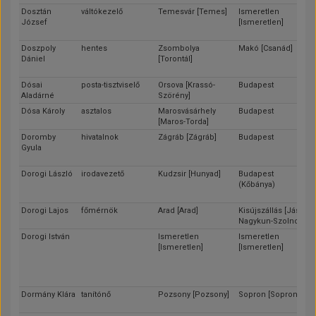
Dosztán
váltókezelő
Temesvár [Temes]
Ismeretlen
József
[Ismeretlen]
Doszpoly
hentes
Zsombolya
Makó [Csanád]
Dániel
[Torontál]
Dósai
posta-tisztviselő
Orsova [Krassó-
Budapest
Aladárné
Szörény]
Dósa Károly
asztalos
Marosvásárhely
Budapest
[Maros-Torda]
Doromby
hivatalnok
Zágráb [Zágráb]
Budapest
Gyula
Dorogi László
irodavezető
Kudzsir [Hunyad]
Budapest
(Kőbánya)
Dorogi Lajos
főmérnök
Arad [Arad]
Kisújszállás [Jász-
Nagykun-Szolnok]
Dorogi István
Ismeretlen
Ismeretlen
[Ismeretlen]
[Ismeretlen]
Dormány Klára
tanítónő
Pozsony [Pozsony]
Sopron [Sopron]