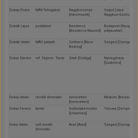
Dobay Endre
MÁV felvigyázó
Nagyborosnyó
Szajol [Jász-
[Háromszék]
Nagykun-Szolnok]
Dobák Lajos
postatiszt
Beszterce
Budapest (Nyugati
[Beszterce-Naszód]
pályaudvar)
Dobák István
MÁV pályaőr
Szilbács [Bács-
Szeged [Csongrád]
Bodrog]
Dobai Sándor
ref. főgimn. Tanár
Zilah [Szilágy]
Nyíregyháza
[Szabolcs]
Dobai István
rendőr őrmester
Ismeretlen
Miskolc [Borsod]
[Ismeretlen]
Dobai Ferenc
tanító
Székelykeresztúr
Tolcsva [Zemplén]
[Udvarhely]
Doba István
volt rendőr
Arad [Arad]
Szeged [Csongrád]
őrmester