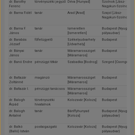
dr. Barothy
törvényszéki jegyző
Déva [Hunyad]
Szolnok [Jász-
Ferenc
Nagykun-Szolnok]
dr. Barna Fidél
tanár
Arad [Arad]
Szajol [Jász-
Nagykun-Szolnok]
dr. Barna F.
tanár
Ismeretlen
Budapest (Nyugati
János
[Ismeretlen]
pályaudvar)
dr. Barabás
főfelügyelő
Székelyudvarhely
Budapest
József
[Udvarhely]
dr. Bányai
tanár
Máramarossziget
Budapest
János
[Máramaros]
dr. Banó Endre
pénzügyi titkár
Szabadka [Bodrog]
Szeged [Csongrád]
dr. Baltazár
magánzó
Máramarossziget
Budapest
Zoltánné
[Máramaros]
dr. Baltazár I.
pénzügyi tanácsos
Máramarossziget
Budapest
[Máramaros]
dr. Balogh
törvényszéki
Kolozsvár [Kolozs]
Budapest
Árpád
hivatalnok
dr. Balogh
tanár
Bánffyhunyad
Budapest (Nyugati
Antalné
[Kolozs]
pályaudvar)
dr. Balkó
postaigazgató
Kolozsvár [Kolozs]
Budapest (Nyugati
(Balló) István
pályaudvar)