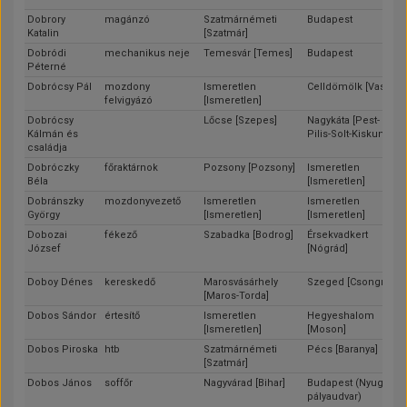
Dobrory
magánzó
Szatmárnémeti
Budapest
Katalin
[Szatmár]
Dobródi
mechanikus neje
Temesvár [Temes]
Budapest
Péterné
Dobrócsy Pál
mozdony
Ismeretlen
Celldömölk [Vas]
felvigyázó
[Ismeretlen]
Dobrócsy
Lőcse [Szepes]
Nagykáta [Pest-
Kálmán és
Pilis-Solt-Kiskun]
családja
Dobróczky
főraktárnok
Pozsony [Pozsony]
Ismeretlen
Béla
[Ismeretlen]
Dobránszky
mozdonyvezető
Ismeretlen
Ismeretlen
György
[Ismeretlen]
[Ismeretlen]
Dobozai
fékező
Szabadka [Bodrog]
Érsekvadkert
József
[Nógrád]
Doboy Dénes
kereskedő
Marosvásárhely
Szeged [Csongrád]
[Maros-Torda]
Dobos Sándor
értesítő
Ismeretlen
Hegyeshalom
[Ismeretlen]
[Moson]
Dobos Piroska
htb
Szatmárnémeti
Pécs [Baranya]
[Szatmár]
Dobos János
soffőr
Nagyvárad [Bihar]
Budapest (Nyugati
pályaudvar)