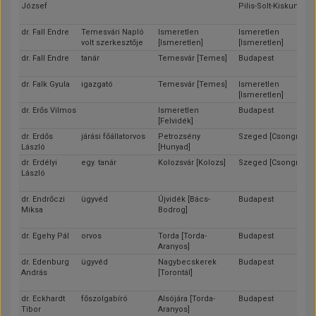
József
Pilis-Solt-Kiskun]
dr. Fall Endre
Temesvári Napló
Ismeretlen
Ismeretlen
volt szerkesztője
[Ismeretlen]
[Ismeretlen]
dr. Fall Endre
tanár
Temesvár [Temes]
Budapest
dr. Falk Gyula
igazgató
Temesvár [Temes]
Ismeretlen
[Ismeretlen]
dr. Erős Vilmos
Ismeretlen
Budapest
[Felvidék]
dr. Erdős
járási főállatorvos
Petrozsény
Szeged [Csongrád]
László
[Hunyad]
dr. Erdélyi
egy. tanár
Kolozsvár [Kolozs]
Szeged [Csongrád]
László
dr. Endrőczi
ügyvéd
Újvidék [Bács-
Budapest
Miksa
Bodrog]
dr. Egehy Pál
orvos
Torda [Torda-
Budapest
Aranyos]
dr. Edenburg
ügyvéd
Nagybecskerek
Budapest
András
[Torontál]
dr. Eckhardt
főszolgabíró
Alsójára [Torda-
Budapest
Tibor
Aranyos]