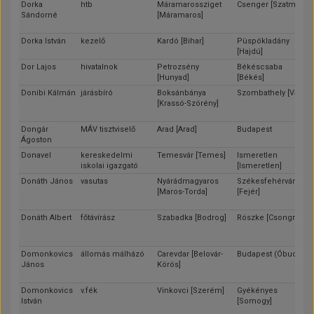
Dorka
htb
Máramarossziget
Csenger [Szatmár]
Sándorné
[Máramaros]
Dorka István
kezelő
Kardó [Bihar]
Püspökladány
[Hajdú]
Dor Lajos
hivatalnok
Petrozsény
Békéscsaba
[Hunyad]
[Békés]
Donibi Kálmán
járásbíró
Boksánbánya
Szombathely [Vas]
[Krassó-Szörény]
Dongár
MÁV tisztviselő
Arad [Arad]
Budapest
Ágoston
Donavel
kereskedelmi
Temesvár [Temes]
Ismeretlen
iskolai igazgató
[Ismeretlen]
Donáth János
vasutas
Nyárádmagyaros
Székesfehérvár
[Maros-Torda]
[Fejér]
Donáth Albert
főtávírász
Szabadka [Bodrog]
Röszke [Csongrád]
Domonkovics
állomás málházó
Carevdar [Belovár-
Budapest (Óbuda)
János
Körös]
Domonkovics
v.fék
Vinkovci [Szerém]
Gyékényes
István
[Somogy]