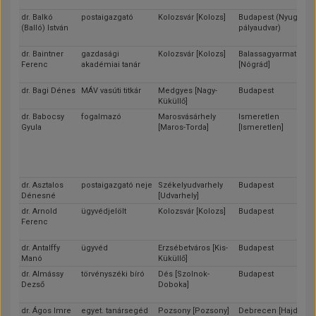
dr. Balkó
postaigazgató
Kolozsvár [Kolozs]
Budapest (Nyugati
(Balló) István
pályaudvar)
dr. Baintner
gazdasági
Kolozsvár [Kolozs]
Balassagyarmat
Ferenc
akadémiai tanár
[Nógrád]
dr. Bagi Dénes
MÁV vasúti titkár
Medgyes [Nagy-
Budapest
Küküllő]
dr. Babocsy
fogalmazó
Marosvásárhely
Ismeretlen
Gyula
[Maros-Torda]
[Ismeretlen]
dr. Asztalos
postaigazgató neje
Székelyudvarhely
Budapest
Dénesné
[Udvarhely]
dr. Arnold
ügyvédjelölt
Kolozsvár [Kolozs]
Budapest
Ferenc
dr. Antalffy
ügyvéd
Erzsébetváros [Kis-
Budapest
Manó
Küküllő]
dr. Almássy
törvényszéki bíró
Dés [Szolnok-
Budapest
Dezső
Doboka]
dr. Ágos Imre
egyet. tanársegéd
Pozsony [Pozsony]
Debrecen [Hajdú]