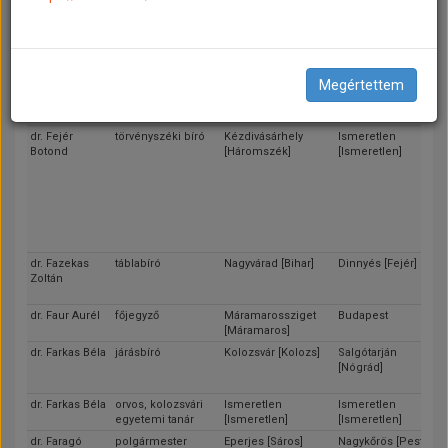
dr. Fejes Béla
százados
Ismeretlen
Budapest (Nyugati
[Ismeretlen]
pályaudvar)
dr. Fejes Béla
százados
Kolozsvár [Kolozs]
Erzsébetfalva
[Pest-Pilis-Solt-
Kiskun]
Megértettem
dr. Fejér
Lugos [Krassó-
Budapest
Róbert
Szörény]
dr. Fejér
törvényszéki bíró
Kézdivásárhely
Ismeretlen
Botond
[Háromszék]
[Ismeretlen]
dr. Fazekas
táblabíró
Nagyvárad [Bihar]
Dinnyés [Fejér]
Zoltán
dr. Faur Aurél
főjegyző
Máramarossziget
Budapest
[Máramaros]
dr. Farkas Béla
járásbíró
Kolozsvár [Kolozs]
Salgótarján
[Nógrád]
dr. Farkas Béla
orvos, kolozsvári
Ismeretlen
Ismeretlen
egyetemi tanár
[Ismeretlen]
[Ismeretlen]
dr. Faragó
polgármester
Eperjes [Sáros]
Nagykőrös [Pest-