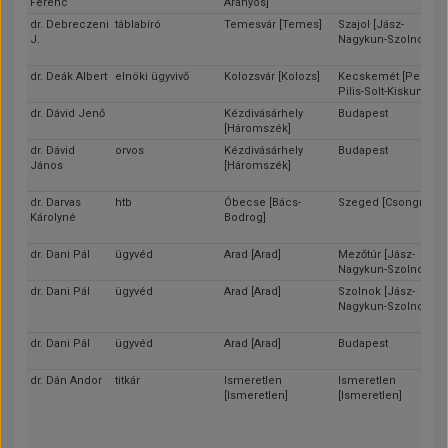
Ferenc
Aranyos]
dr. Debreczeni
táblabíró
Temesvár [Temes]
Szajol [Jász-
J.
Nagykun-Szolnok]
dr. Deák Albert
elnöki ügyvivő
Kolozsvár [Kolozs]
Kecskemét [Pest-
Pilis-Solt-Kiskun]
dr. Dávid Jenő
Kézdivásárhely
Budapest
[Háromszék]
dr. Dávid
orvos
Kézdivásárhely
Budapest
János
[Háromszék]
dr. Darvas
htb
Óbecse [Bács-
Szeged [Csongrád]
Károlyné
Bodrog]
dr. Dani Pál
ügyvéd
Arad [Arad]
Mezőtúr [Jász-
Nagykun-Szolnok]
dr. Dani Pál
ügyvéd
Arad [Arad]
Szolnok [Jász-
Nagykun-Szolnok]
dr. Dani Pál
ügyvéd
Arad [Arad]
Budapest
dr. Dán Andor
titkár
Ismeretlen
Ismeretlen
[Ismeretlen]
[Ismeretlen]