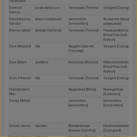
Ferdinánd
Dietrich
posta tanácsos
Temesvár [Temes]
Szeged [Csongrád]
Vilmos
Dieselbacher
állami tisztviselő
Ismeretlen
Budapest (Nyugati
Sándor
[Ismeretlen]
pályaudvar)
Dienes István
távirdai főellenőr
Temesvár [Temes]
Pestszentlőrinc
[Pest-Pilis-Solt-
Kiskun]
Dick Mikásné
htb
Nagybecskerek
Szeged [Csongrád]
[Torontál]
Dick Bálint
asztalos
Kolozsvár [Kolozs]
Rákosszentmihály
[Pest-Pilis-Solt-
Kiskun]
Dich Péterné
htb
Temesvár [Temes]
Szeged [Csongrád]
Diamanstein
Nagyvárad [Bihar]
Nyíregyháza
Mór
[Szabolcs]
Dézsy Mihály
Ismeretlen
Ismeretlen
[Ismeretlen]
[Ismeretlen]
Dezső János
vasutas
Boksánbánya
Hódmezővásárhely
[Krassó-Szörény]
[Csongrád]