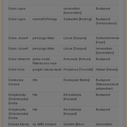
Dobó Lajos
Ismeretlen
Budapest
[Ismeretlen]
Dobó Lajos
szemafórfelvigy.
Szabadka [Bodrog]
Budapest
(Ferencváros)
Dobó József
pénzügyi titkár
Lőcse [Szepes]
Székesfehérvár
[Fejér]
Dobó József
pénzügyi titkár
Lőcse [Szepes]
Ismeretlen
[Ismeretlen]
Dobó Istvánné
járási irodai
Kolozsvár [Kolozs]
Budapest
főtanácsos neje
Dobó Imre
polgári iskolai tanár
Perjámos [Torontál]
Hatvan [Heves]
Dobkovey
htb
Érsekújvár [Nyitra]
Budapest
Imréné
(Rákosrendező
pályaudvar)
Dobjánszky
htb
Körösbánya
Budapest
(Dobránszky)
[Hunyad]
Emilia
Dobjánszky
htb
Körösbánya
Budapest
(Dobránszky)
[Hunyad]
Emilia
Dobiás Károly
ny. MÁV elöljáró
Újvidék [Bács-
Ismeretlen