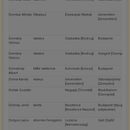
Dombai Mihály
főkalauz
Érsekújvár [Nyitra]
Ismeretlen
[Ismeretlen]
Domány
lakatos
Szabadka [Bodrog]
Budapest
Vilmos
Domány
lakatos
Szabadka [Bodrog]
Szeged [Csongrád]
Vilmos
Domahidy
MÁV raktárnok
Kolozsvár [Kolozs]
Budapest
Albert
Doma Károly
kalauz
Ismeretlen
Sátoraljaújhely
[Ismeretlen]
[Zemplén]
Dollák Gusztáv
Nagygáj [Torontál]
Árpádhalom
[Csongrád]
Dolinay Jenő
tanító
Beszterce
Budapest (Nyugati
[Beszterce-Naszód]
pályaudvar)
Dolgos Lajos
állomás felvigyázó
Luzsica
Győr [Győr]
[Németország]