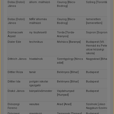
Doba (Dobó)
állom. málházó
Csurog [Bács-
Szőreg [Torontál]
János
Bodrog]
Doba (Dobó)
MÁV állomás
Csurog [Bács-
Ismeretlen
János
málházó
Bodrog]
[Ismeretlen]
Dizmacsek
ny. tisztviselő
Torda [Torda-
Sopron [Sopron]
Árpád
Aranyos]
Dixler Ede
technikus
Mohács [Baranya]
Budapest (VII.
Hernád és Peterdi
utcai községi
iskola)
Dittrich János
hivatalnok
Szentgyörgy [Nincs
Nagyvárad [Bihar]
adat]
Dittler Róza
tanár
Belényes [Bihar]
Budapest
Dittler Ida
polgári iskolai
Belényes [Bihar]
Budapest
igazgató
Diskó János
bányalövőmester
Vajdahunyad
Budapest
[Hunyad]
Diószegi
vasutas
Arad [Arad]
Szolnok [Jász-
Ferenc
Nagykun-Szolnok]
Diószegi
magánzó
Temesvár [Temes]
Budapest