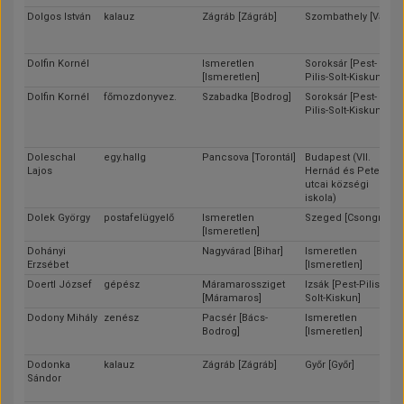
Dolgos István
kalauz
Zágráb [Zágráb]
Szombathely [Vas]
Dolfin Kornél
Ismeretlen
Soroksár [Pest-
[Ismeretlen]
Pilis-Solt-Kiskun]
Dolfin Kornél
főmozdonyvez.
Szabadka [Bodrog]
Soroksár [Pest-
Pilis-Solt-Kiskun]
Doleschal
egy.hallg
Pancsova [Torontál]
Budapest (VII.
Lajos
Hernád és Peterdi
utcai községi
iskola)
Dolek György
postafelügyelő
Ismeretlen
Szeged [Csongrád]
[Ismeretlen]
Dohányi
Nagyvárad [Bihar]
Ismeretlen
Erzsébet
[Ismeretlen]
Doertl József
gépész
Máramarossziget
Izsák [Pest-Pilis-
[Máramaros]
Solt-Kiskun]
Dodony Mihály
zenész
Pacsér [Bács-
Ismeretlen
Bodrog]
[Ismeretlen]
Dodonka
kalauz
Zágráb [Zágráb]
Győr [Győr]
Sándor