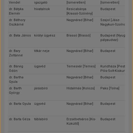
Vendel
igazgató
[Ismeretlen]
[Ismeretlen]
dr. Bátyka
hivatalnok
Resicabánya
Budapest
Elemér
[Krassó-Szörény]
dr. Báthory
Nagyvárad [Bihar]
Szajol [Jász-
Oszkárné
Nagykun-Szolnok]
dr. Bata János
királyi ügyész
Brassó [Brassó]
Budapest (Nyugati
pályaudvar)
dr. Bary
titkár neje
Nagyvárad [Bihar]
Budapest
Zoltánné
dr. Bárvig
ügyvéd
Temesvár [Temes]
Kundháza [Pest-
Ödön
Pilis-Solt-Kiskun]
dr. Bartha
Nagyvárad [Bihar]
Budapest
Gyula
dr. Barth
járásbíró
Hídalmás [Kolozs]
Paks [Tolna]
György
dr. Barta Gyula
ügyvéd
Nagyvárad [Bihar]
Budapest
dr. Barta Géza
táblabíró
Erzsébetváros [Kis-
Budapest
Küküllő]