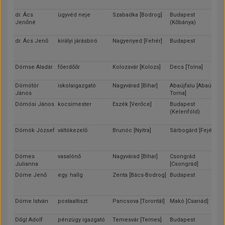
dr. Ács
ügyvéd neje
Szabadka [Bodrog]
Budapest
Jenőné
(Kőbánya)
dr. Ács Jenő
királyi járásbíró
Nagyenyed [Fehér]
Budapest
Dömse Aladár
főerdőőr
Kolozsvár [Kolozs]
Decs [Tolna]
Dömötör
iskolaigazgató
Nagyvárad [Bihar]
Abaújfalu [Abaúj-
János
Torna]
Dömösi János
kocsimester
Eszék [Verőce]
Budapest
(Kelenföld)
Dömök József
váltókezelő
Brunóc [Nyitra]
Sárbogárd [Fejér]
Dömes
vasalónő
Nagyvárad [Bihar]
Csongrád
Julianna
[Csongrád]
Döme Jenő
egy. hallg
Zenta [Bács-Bodrog]
Budapest
Döme István
postaaltiszt
Pancsova [Torontál]
Makó [Csanád]
Dőgl Adolf
pénzügy igazgató
Temesvár [Temes]
Budapest