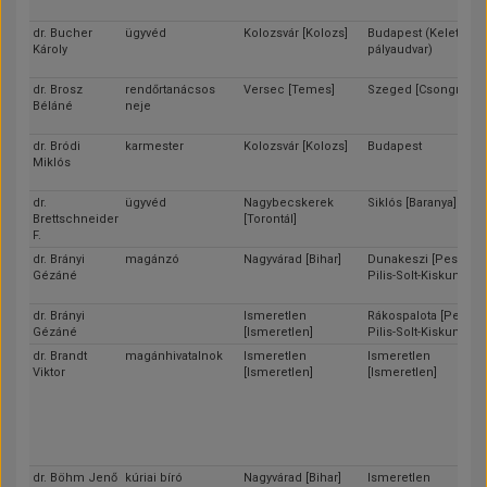
dr. Bucher
ügyvéd
Kolozsvár [Kolozs]
Budapest (Keleti
Károly
pályaudvar)
dr. Brosz
rendőrtanácsos
Versec [Temes]
Szeged [Csongrád]
Béláné
neje
dr. Bródi
karmester
Kolozsvár [Kolozs]
Budapest
Miklós
dr.
ügyvéd
Nagybecskerek
Siklós [Baranya]
Brettschneider
[Torontál]
F.
dr. Brányi
magánzó
Nagyvárad [Bihar]
Dunakeszi [Pest-
Gézáné
Pilis-Solt-Kiskun]
dr. Brányi
Ismeretlen
Rákospalota [Pest-
Gézáné
[Ismeretlen]
Pilis-Solt-Kiskun]
dr. Brandt
magánhivatalnok
Ismeretlen
Ismeretlen
Viktor
[Ismeretlen]
[Ismeretlen]
dr. Böhm Jenő
kúriai bíró
Nagyvárad [Bihar]
Ismeretlen