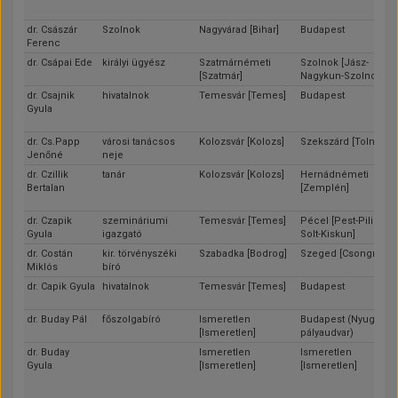
dr. Császár
Szolnok
Nagyvárad [Bihar]
Budapest
Ferenc
dr. Csápai Ede
királyi ügyész
Szatmárnémeti
Szolnok [Jász-
[Szatmár]
Nagykun-Szolnok]
dr. Csajnik
hivatalnok
Temesvár [Temes]
Budapest
Gyula
dr. Cs.Papp
városi tanácsos
Kolozsvár [Kolozs]
Szekszárd [Tolna]
Jenőné
neje
dr. Czillik
tanár
Kolozsvár [Kolozs]
Hernádnémeti
Bertalan
[Zemplén]
dr. Czapik
szemináriumi
Temesvár [Temes]
Pécel [Pest-Pilis-
Gyula
igazgató
Solt-Kiskun]
dr. Costán
kir. törvényszéki
Szabadka [Bodrog]
Szeged [Csongrád]
Miklós
bíró
dr. Capik Gyula
hivatalnok
Temesvár [Temes]
Budapest
dr. Buday Pál
főszolgabíró
Ismeretlen
Budapest (Nyugati
[Ismeretlen]
pályaudvar)
dr. Buday
Ismeretlen
Ismeretlen
Gyula
[Ismeretlen]
[Ismeretlen]