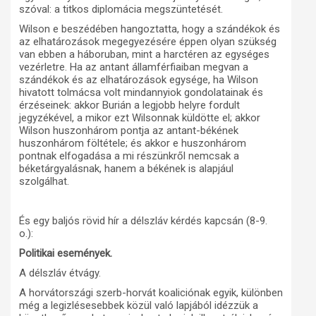
szóval: a titkos diplomácia megszüntetését.
Wilson e beszédében hangoztatta, hogy a szándékok és
az elhatározások megegyezésére éppen olyan szükség
van ebben a háboruban, mint a harctéren az egységes
vezérletre. Ha az antant államférfiaiban megvan a
szándékok és az elhatározások egysége, ha Wilson
hivatott tolmácsa volt mindannyiok gondolatainak és
érzéseinek: akkor Burián a legjobb helyre fordult
jegyzékével, a mikor ezt Wilsonnak küldötte el; akkor
Wilson huszonhárom pontja az antant-békének
huszonhárom föltétele; és akkor e huszonhárom
pontnak elfogadása a mi részünkről nemcsak a
béketárgyalásnak, hanem a békének is alapjául
szolgálhat.
És egy baljós rövid hír a délszláv kérdés kapcsán (8-9.
o.):
Politikai események.
A délszláv étvágy.
A horvátországi szerb-horvát koaliciónak egyik, különben
még a legizlésesebbek közül való lapjából idézzük a