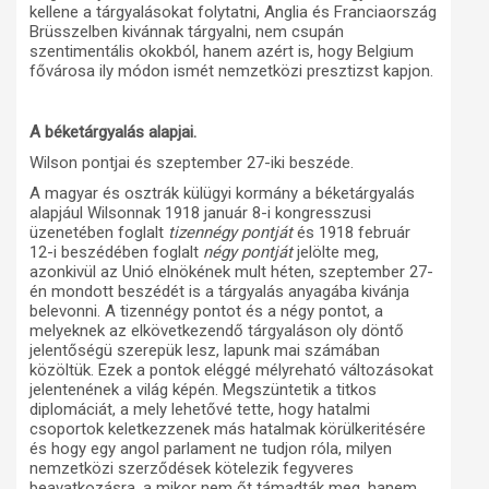
kellene a tárgyalásokat folytatni, Anglia és Franciaország
Brüsszelben kivánnak tárgyalni, nem csupán
szentimentális okokból, hanem azért is, hogy Belgium
fővárosa ily módon ismét nemzetközi presztizst kapjon.
A béketárgyalás alapjai.
Wilson pontjai és szeptember 27-iki beszéde.
A magyar és osztrák külügyi kormány a béketárgyalás
alapjául Wilsonnak 1918 január 8-i kongresszusi
üzenetében foglalt
tizennégy pontját
és 1918 február
12-i beszédében foglalt
négy pontját
jelölte meg,
azonkivül az Unió elnökének mult héten, szeptember 27-
én mondott beszédét is a tárgyalás anyagába kivánja
belevonni. A tizennégy pontot és a négy pontot, a
melyeknek az elkövetkezendő tárgyaláson oly döntő
jelentőségü szerepük lesz, lapunk mai számában
közöltük. Ezek a pontok eléggé mélyreható változásokat
jelentenének a világ képén. Megszüntetik a titkos
diplomáciát, a mely lehetővé tette, hogy hatalmi
csoportok keletkezzenek más hatalmak körülkeritésére
és hogy egy angol parlament ne tudjon róla, milyen
nemzetközi szerződések kötelezik fegyveres
beavatkozásra, a mikor nem őt támadták meg, hanem