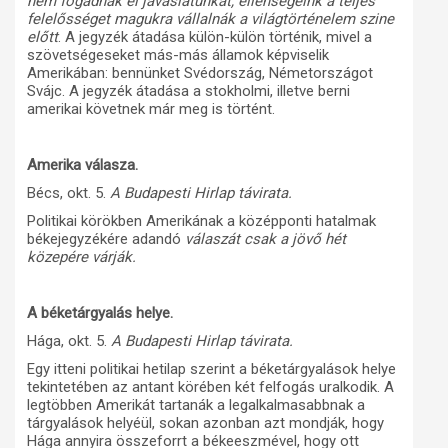
nem
fogadnák el javaslatunkat, ellenségeink a teljes
felelősséget magukra vállalnák a világtörténelem szine
előtt
. A jegyzék átadása külön-külön történik, mivel a
szövetségeseket más-más államok képviselik
Amerikában: bennünket Svédország, Németországot
Svájc. A jegyzék átadása a stokholmi, illetve berni
amerikai követnek már meg is történt.
Amerika válasza.
Bécs, okt. 5.
A Budapesti Hirlap távirata.
Politikai körökben Amerikának a középponti hatalmak
békejegyzékére adandó
válaszát csak a jövő hét
közepére várják.
A béketárgyalás helye.
Hága, okt. 5.
A Budapesti Hirlap távirata.
Egy itteni politikai hetilap szerint a béketárgyalások helye
tekintetében az antant körében két felfogás uralkodik. A
legtöbben Amerikát tartanák a legalkalmasabbnak a
tárgyalások helyéül, sokan azonban azt mondják, hogy
Hága annyira összeforrt a békeeszmével, hogy ott