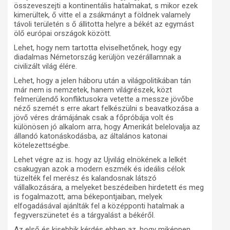
összeveszejti a kontinentális hatalmakat, s mikor ezek
kimerültek, ő vitte el a zsákmányt a földnek valamely
távoli területén s ő állitotta helyre a békét az egymást
ölő európai országok között.
Lehet, hogy nem tartotta elviselhetőnek, hogy egy
diadalmas Németország kerüljön vezérállamnak a
civilizált világ élére.
Lehet, hogy a jelen háboru után a világpolitikában tán
már nem is nemzetek, hanem világrészek, közt
felmerülendő konfliktusokra vetette a messze jövőbe
néző szemét s erre akart felkészülni s beavatkozása a
jövő véres drámájának csak a főpróbája volt és
különösen jó alkalom arra, hogy Amerikát belelovalja az
állandó katonáskodásba, az általános katonai
kötelezettségbe.
Lehet végre az is. hogy az Ujvilág elnökének a lelkét
csakugyan azok a modern eszmék és ideális célok
tüzelték fel merész és kalandosnak látszó
vállalkozására, a melyeket beszédeiben hirdetett és meg
is fogalmazott, ama békepontjaiban, melyek
elfogadásával ajánlták fel a középponti hatalmak a
fegyverszünetet és a tárgyalást a békéről.
Az első és kisebbik kérdés ebben az, hogy miképpen