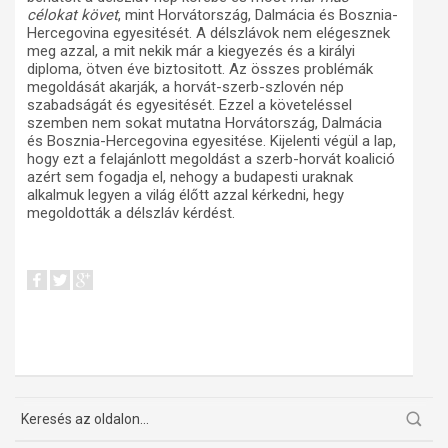
célokat követ
, mint Horvátország, Dalmácia és Bosznia-
Hercegovina egyesitését. A délszlávok nem elégesznek
meg azzal, a mit nekik már a kiegyezés és a királyi
diploma, ötven éve biztositott. Az összes problémák
megoldását akarják, a horvát-szerb-szlovén nép
szabadságát és egyesitését. Ezzel a követeléssel
szemben nem sokat mutatna Horvátország, Dalmácia
és Bosznia-Hercegovina egyesitése. Kijelenti végül a lap,
hogy ezt a felajánlott megoldást a szerb-horvát koalició
azért sem fogadja el, nehogy a budapesti uraknak
alkalmuk legyen a világ élőtt azzal kérkedni, hegy
megoldották a délszláv kérdést.