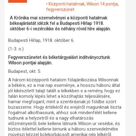
•
Központi hatalmak
,
Wilson 14 pontja
,
Műhelymunkák
fegyverszünet
A Krónika mai szemelvényei a központi hatalmak
békeajánlatát idézik fel a Budapesti Hírlap 1918.
október 6-i vezércikke és néhány rövid híre alapján.
Budapesti Hírlap, 1918. október 6.
(1-3. o.)
Fegyverszünetet és béketárgyalást inditványoztunk
Wilson pontjai alapján.
Budapest, okt. 5.
A három középponti hatalom fölajánlkozása Wilsonnak
a békére, ez a mai nap eseménye, a hosszu háboru által
jól kikészitett talajt talált a lelkekben s a remény, hogy ez
talán komoly lépés lehet a közóhajtás teljesülésére,
hamar megfogant, mint a szentirásnak jó földbe szórt
buzaszeme. Hogy értékéről és erejéről magunknak tiszta
fogalmat alkothassunk, ahhoz sok mindenfélét kellene
tudnunk a helyzetről és a nagy elhatározás
előzményeiről; bele kellene látnunk Wilson ur veséibe, és
biztos itélettel kellene birnunk a háboru szenvedelmébe
müvészi kézzel bclekorbácsolt amerikai nép lelkéről.