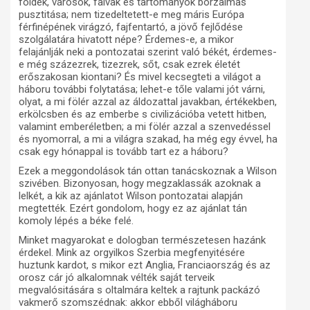
földek, városok, falvak és tartományok borzalmas
pusztitása; nem tizedeltetett-e meg máris Európa
férfinépének virágzó, fajfentartó, a jövő fejlődése
szolgálatára hivatott népe? Érdemes-e, a mikor
felajánlják neki a pontozatai szerint való békét, érdemes-
e még százezrek, tizezrek, sőt, csak ezrek életét
erőszakosan kiontani? És mivel kecsegteti a világot a
háboru további folytatása; lehet-e tőle valami jót várni,
olyat, a mi fölér azzal az áldozattal javakban, értékekben,
erkölcsben és az emberbe s civilizációba vetett hitben,
valamint emberéletben; a mi fölér azzal a szenvedéssel
és nyomorral, a mi a világra szakad, ha még egy évvel, ha
csak egy hónappal is tovább tart ez a háboru?
Ezek a meggondolások tán ottan tanácskoznak a Wilson
szivében. Bizonyosan, hogy megzaklassák azoknak a
lelkét, a kik az ajánlatot Wilson pontozatai alapján
megtették. Ezért gondolom, hogy ez az ajánlat tán
komoly lépés a béke felé.
Minket magyarokat e dologban természetesen hazánk
érdekel. Mink az orgyilkos Szerbia megfenyitésére
huztunk kardot, s mikor ezt Anglia, Franciaország és az
orosz cár jó alkalomnak vélték saját terveik
megvalósitására s oltalmára keltek a rajtunk packázó
vakmerő szomszédnak: akkor ebből világháboru