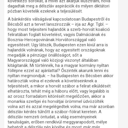
következő sorokat, a mivel azt akarjuk illusztrálni, hová
dagadtak meg a délszláv aspirációk és milyen diktátori
pózban követelik ezeknek a teljesülését.
A bánkérdés válságával kapcsolatosan Budapestről és
Bécsből azt a tervet lanszirozzák – irja az Agr. Tgbl. –
hogy most teljesiteni hajlandók a szerb-horvát koalició
feliratában foglalt követelést, vagyis Dalmáciának és
Bosznia-Hercegovinának Horvátországgal való
egyesitését. Ugy látszik, Budapesten ezen kivül arra is
hajlandók volnának, hogy az egyesitett országoknak
megadják a pénzügyi önállóságot, sőt a
Magyarországgal való közjogi viszonyt általában
kitágitanák. Mi történnék, ha a magyar kormány nyiltan
föllépne ezzel az ajánlattal? Őszinték akarunk lenni és
nyiltan megmondjuk: – ha Budapesten és Bécsben akkor
határozták volna el ezeknek a követéseinknek a
teljesitését, a mikor a horvát szábor a felirat elküldését
elhatározta, tehát még a háboru előtt, vagy legalább is
az orosz forradalom kitörését megelőzően, akkor a
monarkia szerbjei és horvátjai örömmel üdvözölték
volna azt és azzal megelégedtek volna; ma már azonban
délszláv kérdés túlnőtt a szábor-fölirat keretein. A
délszláv nemzeti öntudat, a világ eseményeinek
tanulságain, erőben rendkivül meggyarapodott, mélye
behatolt a délszláv nép körébe és most
már más