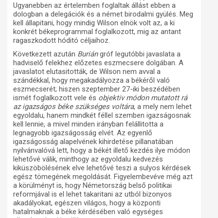
Ugyanebben az értelemben foglaltak állást ebben a
dologban a delegációk és a német birodalmi gyülés. Meg
kell állapitani, hogy mindig Wilson elnök volt az, a ki
konkrét békeprogrammal foglalkozott, mig az antant
ragaszkodott hóditó céljaihoz.
Következett azután
Burián
gróf legutóbbi javaslata a
hadviselő felekhez előzetes eszmecsere dolgában. A
javaslatot elutasitották, de Wilson nem avval a
szándékkal, hogy megakadályozza a békéről való
eszmecserét; hiszen szeptember 27-iki beszédében
ismét foglalkozott vele és
objektiv módon mutatott rá
az igazságos béke szükséges voltára
, a mely nem lehet
egyoldalu, hanem mindkét féllel szemben igazságosnak
kell lennie, a mivel minden irányban felállitotta a
legnagyobb igazságosság elvét. Az egyenlő
igazságosság alapelvének kihirdetése pillanatában
nyilvánvalóvá lett, hogy a békét illető kezdés ilye módon
lehetővé válik, minthogy az egyoldalu kedvezés
kiküszöbölésének elve lehetővé teszi a sulyos kérdések
egész tömegének megoldását. Figyelembevéve még azt
a körülményt is, hogy Németország belső politikai
reformjával is el lehet takaritani az utból bizonyos
akadályokat, egészen világos, hogy a központi
hatalmaknak a béke kérdésében való egységes