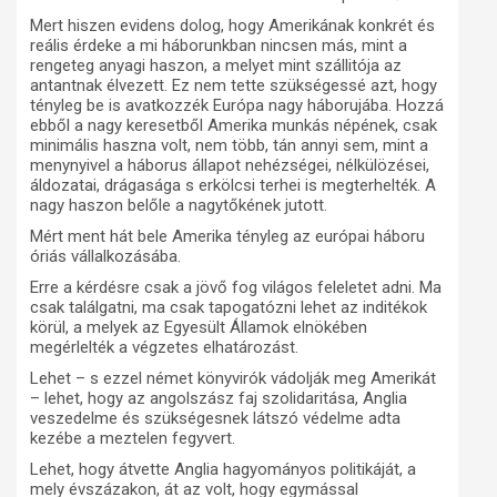
Mert hiszen evidens dolog, hogy Amerikának konkrét és
reális érdeke a mi háborunkban nincsen más, mint a
rengeteg anyagi haszon, a melyet mint szállitója az
antantnak élvezett. Ez nem tette szükségessé azt, hogy
tényleg be is avatkozzék Európa nagy háborujába. Hozzá
ebből a nagy keresetből Amerika munkás népének, csak
minimális haszna volt, nem több, tán annyi sem, mint a
menynyivel a háborus állapot nehézségei, nélkülözései,
áldozatai, drágasága s erkölcsi terhei is megterhelték. A
nagy haszon belőle a nagytőkének jutott.
Mért ment hát bele Amerika tényleg az európai háboru
óriás vállalkozásába.
Erre a kérdésre csak a jövő fog világos feleletet adni. Ma
csak találgatni, ma csak tapogatózni lehet az inditékok
körül, a melyek az Egyesült Államok elnökében
megérlelték a végzetes elhatározást.
Lehet – s ezzel német könyvirók vádolják meg Amerikát
– lehet, hogy az angolszász faj szolidaritása, Anglia
veszedelme és szükségesnek látszó védelme adta
kezébe a meztelen fegyvert.
Lehet, hogy átvette Anglia hagyományos politikáját, a
mely évszázakon, át az volt, hogy egymással