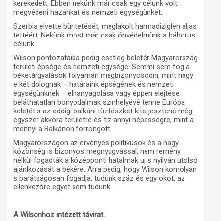
kerekedett. Ebben nekünk már csak egy célunk volt:
megvédeni hazánkat és nemzeti egységünket.
Szerbia elvette büntetését, meglakolt harmadiziglen aljas
tettéért. Nekünk most már csak önvédelmünk a háborus
célunk.
Wilson pontozataiba pedig esetleg belefér Magyarország
területi épsége és nemzeti egysége. Semmi sem fog a
béketárgyalások folyamán megbizonyosodni, mint hagy
e két dolognak – határaink épségének és nemzeti
egységünknek – elhanyagolása vagy éppen elejtése
beláthatatlan bonyodalmak szinhelyévé tenne Európa
keletét s az eddigi balkáni tüzfészket kiterjesztené még
egyszer akkora területre és tiz annyi népességre, mint a
mennyi a Balkánon forrongott.
Magyarországon az érvényes politikusok és a nagy
közönség is bizonyos megnyugvással, nem remény
nélkül fogadták a középponti hatalmak uj s nyilván utolsó
ajánlkozását a békére. Arra pedig, hogy Wilson komolyan
s barátságosan fogadja, tudunk száz és egy okot, az
ellenkezőre egyet sem tudunk.
A Wilsonhoz intézett távirat.