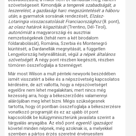
szövetségeseit. Kimondják
a tengerek szabadságát, a
leszerelést, a gazdasági harc megszüntetését a háboru
után
, a gyarmatok sorsának rendezését,
Elzász-
Lotaringia visszacsatolását Franciaországhoz
(8. pont),
az olasz határok kiigazitását
(Trentino, Dél-Tirol),
autonómiát
a magyarországi és ausztriai
nemzetiségeknek (tehát nem a két birodalom
földarabolását), Románia, Szerbia és Montenegró
kiüritését, a Dardanellák megnyitását, a független
Lengyelország helyreállitását, végül
a népek általános
szövetségét
. A négy pont részben kiegésziti, részben
tömören összefoglalja a tizennégyet.
Már most Wilson a mult pénteki newyorki beszédében
ismét visszatért a béke és a népszövetség kapcsolatos
kérdésére, de azt vallotta, hogy a népszövetséget
egyelőre nem lehet megalakitani, mert nincs még
kezesség arra, hogy a békeszerződés valamennyi
aláirójában meg lehet bizni. Mégis szükségesnek
tartotta, hogy öt pontban összefoglalja a békeszerzésre
vonatkozó programját és ez az ujabb öt pont
kapcsolódik be külügyminiszterünk javaslata szerint a
tárgyalás anyagába. Az első pont
egyenlő igazságot
követel minden népnek, még azoknak is, a melyekkel
szemben a pártos érzés szeretné érvényesiteni