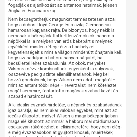
fogadják ez ajánlkozást az antantos hatalmak, jelesen
Anglia és Franciaország.
Nem kecsegtethetjük magunkat természetesen azzal,
hogy a dühös Lloyd George és a szilaj Clemenceau
hamarosan kapjanak rajta. De bizonyos, hogy nekik is
nemcsak a békeajánlattal kell leszámolniok. hanem a
népökkel is, a melyben van erős békepárt s melynek
egyébként minden rétege érzi a hadihelyzet
kegyetlenségeit s mint a világon mindenütt óhajtania kell,
hogy szabaduljon a háboru sanyaruságaitól, ha
becsülettel lehet szabadulnia. Az okok, melyeket
Wilsonra nézve kombináltunk, egyenként is sulyosak,
összevéve pedig szinte ellenállhatatlanok. Meg kell
hozzá gondolnunk, hogy Wilson nem adott magáról –
mint az antant többi népe – reverzálist, nem kötelezte
magát semmire, fentartotta magának szabad kezét és
szabad elhatározását.
A ki ideális eszmék hirdetője, a népnek és szabadságnak
igaz barátja, és nem akar valóban egyebet, mint azt az
ideális állapotot, melyet Wilson a maga békepontjaiban
maga elé kitüzött: az immár a háboru mai stádiumában
csakugyan rákérdezhet a lelkiismeretére, hogy nem elég-
e még évszázadokon át gyüjtött kincsek, müértékek,