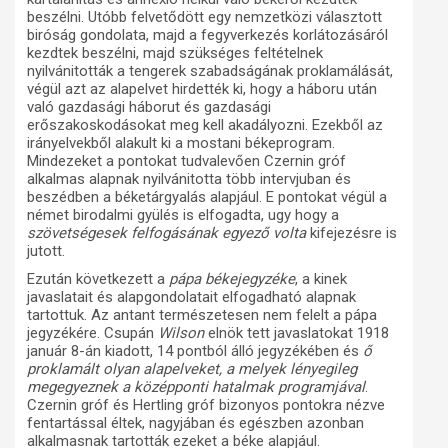
beszélni. Utóbb felvetődött egy nemzetközi választott
biróság gondolata, majd a fegyverkezés korlátozásáról
kezdtek beszélni, majd szükséges feltételnek
nyilvánitották a tengerek szabadságának proklamálását,
végül azt az alapelvet hirdették ki, hogy a háboru után
való gazdasági háborut és gazdasági
erőszakoskodásokat meg kell akadályozni. Ezekből az
irányelvekből alakult ki a mostani békeprogram.
Mindezeket a pontokat tudvalevően Czernin gróf
alkalmas alapnak nyilvánitotta több intervjuban és
beszédben a béketárgyalás alapjául. E pontokat végül a
német birodalmi gyülés is elfogadta, ugy hogy a
szövetségesek felfogásának egyező volta
kifejezésre is
jutott.
Ezután következett a
pápa békejegyzéke
, a kinek
javaslatait és alapgondolatait elfogadható alapnak
tartottuk. Az antant természetesen nem felelt a pápa
jegyzékére. Csupán
Wilson
elnök tett javaslatokat 1918
január 8-án kiadott, 14 pontból álló jegyzékében és
ő
proklamált olyan alapelveket, a melyek lényegileg
megegyeznek a középponti hatalmak programjával
.
Czernin gróf és Hertling gróf bizonyos pontokra nézve
fentartással éltek, nagyjában és egészben azonban
alkalmasnak tartották ezeket a béke alapjául.