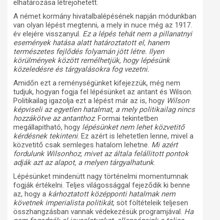
elhatározása létrejöhetett.
A német kormány hivatalbalépésének napján módunkban
van olyan lépést megtenni, a mely in nuce még az 1917.
év elejére visszanyul.
Ez a lépés tehát nem a pillanatnyi
események hatása alatt határoztatott el, hanem
természetes fejlődés folyamán jött létre. Ilyen
körülmények között remélhetjük, hogy lépésünk
közeledésre és tárgyalásokra fog vezetni.
Amidőn ezt a reménységünket kifejezzük, még nem
tudjuk, hogyan fogja fel lépésünket az antant és Wilson.
Politikailag igazolja ezt a lépést már az is, hogy
Wilson
képviseli az egyetlen hatalmat, a mely politikailag nincs
hozzákötve az antanthoz
. Formai tekintetben
megállapitható, hogy
lépésünket nem lehet közvetitő
kérdésnek tekinteni
. Ez azért is lehetetlen lenne, mivel a
közvetitő csak semleges hatalom lehetne.
Mi azért
fordulunk Wilsonhoz, mivet az általa felállitott pontok
adják azt az alapot, a melyen tárgyalhatunk
.
Lépésünket mindenütt nagy történelmi momentumnak
fogják értékelni. Teljes világossággal fejeződik ki benne
az, hogy a
kárhoztatott középponti hatalmak nem
követnek imperialista politikát
, söt föltételeik teljesen
összhangzásban vannak védekezésük programjával.
Ha