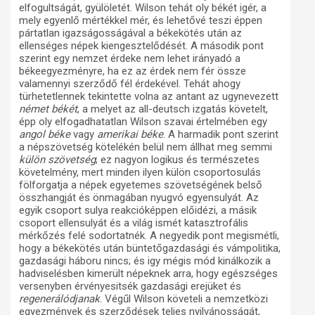
elfogultságát, gyülöletét. Wilson tehát oly békét igér, a
mely egyenlő mértékkel mér, és lehetővé teszi éppen
pártatlan igazságosságával a békekötés után az
ellenséges népek kiengesztelődését. A második pont
szerint egy nemzet érdeke nem lehet irányadó a
békeegyezményre, ha ez az érdek nem fér össze
valamennyi szerződő fél érdekével. Tehát ahogy
türhetetlennek tekintette volna az antant az ugynevezett
német békét
, a melyet az all-deutsch izgatás követelt,
épp oly elfogadhatatlan Wilson szavai értelmében egy
angol béke
vagy
amerikai béke
. A harmadik pont szerint
a népszövetség kötelékén belül nem állhat meg semmi
külön szövetség
; ez nagyon logikus és természetes
követelmény, mert minden ilyen külön csoportosulás
fölforgatja a népek egyetemes szövetségének belső
összhangját és önmagában nyugvó egyensulyát. Az
egyik csoport sulya reakcióképpen előidézi, a másik
csoport ellensulyát és a világ ismét katasztrofális
mérkőzés felé sodortatnék. A negyedik pont megismétli,
hogy a békekötés után büntetőgazdasági és vámpolitika,
gazdasági háboru nincs; és igy mégis mód kinálkozik a
hadviselésben kimerült népeknek arra, hogy egészséges
versenyben érvényesitsék gazdasági erejüket és
regenerálódjanak
. Végűl Wilson követeli a nemzetközi
egyezmények és szerződések teljes nyilvánosságát,