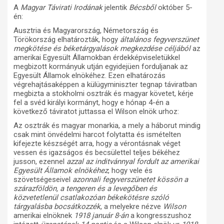
A
Magyar Távirati Irodának
jelentik
Bécsből
október 5-
én:
Ausztria és Magyarország, Németország és
Törökország elhatározták, hogy
általános fegyverszünet
megkötése és béketárgyalások megkezdése céljából
az
amerikai Egyesült Államokban érdekképviseletükkel
megbizott kormányuk utján egyidejüen forduljanak az
Egyesült Államok elnökéhez. Ezen elhatározás
végrehajtásaképpen a külügyminiszter tegnap táviratban
megbizta a stokholmi osztrák és magyar követet, kérje
fel a svéd királyi kormányt, hogy e hónap 4-én a
következő táviratot juttassa el Wilson elnök urhoz:
Az osztrák és magyar monarkia, a mely a háborut mindig
csak mint önvédelmi harcot folytatta és ismételten
kifejezte készségét arra, hogy a vérontásnak véget
vessen és igazságos és becsülettel teljes békéhez
jusson, ezennel
azzal az inditvánnyal fordult az amerikai
Egyesült Államok elnökéhez
, hogy vele és
szövetségeseivel
azonnali fegyverszünetet kössön a
szárazföldön, a tengeren és a levegőben és
közvetetlenül csatlakozóan békekötésre szóló
tárgyalásba bocsátkozzék
, a melyekre nézve
Wilson
amerikai elnöknek
1918 január 8-án
a kongresszushoz