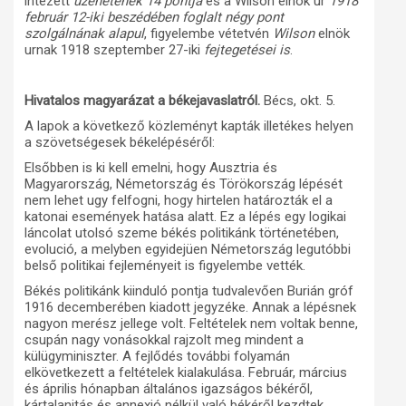
intézett
üzenetének
14 pontja
és a Wilson elnök ur
1918
február 12-iki beszédében foglalt négy pont
szolgálnának alapul
, figyelembe vétetvén
Wilson
elnök
urnak 1918 szeptember 27-iki
fejtegetései is
.
Hivatalos magyarázat a békejavaslatról.
Bécs, okt. 5.
A lapok a következő közleményt kapták illetékes helyen
a szövetségesek békelépéséről:
Elsőbben is ki kell emelni, hogy Ausztria és
Magyarország, Németország és Törökország lépését
nem lehet ugy felfogni, hogy hirtelen határozták el a
katonai események hatása alatt. Ez a lépés egy logikai
láncolat utolsó szeme békés politikánk történetében,
evolució, a melyben egyidejüen Németország legutóbbi
belső politikai fejleményeit is figyelembe vették.
Békés politikánk kiinduló pontja tudvalevően Burián gróf
1916 decemberében kiadott jegyzéke. Annak a lépésnek
nagyon merész jellege volt. Feltételek nem voltak benne,
csupán nagy vonásokkal rajzolt meg mindent a
külügyminiszter. A fejlődés további folyamán
elkövetkezett a feltételek kialakulása. Február, március
és április hónapban általános igazságos békéről,
kártalanitás és annexió nélkül való békéről kezdtek