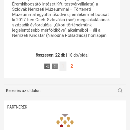
Éremkibocsátó Intézet Kft. testvérvállalata) a
Szlovák Nemzeti Múzeummal – Történeti
Múzeummal együttműködve új emlékérmét bocsát
ki 2017-ben Cseh-Szlovákia (sic!) megalakulásának
századik évfordulója, „újkori történelmünk
legjelentősebb mérföldköve” alkalmából – áll a
Nemzeti Kincstár (Národná Pokladnica) honlapján.
összesen: 22 db
| 18 db/oldal
1
2
PARTNEREK