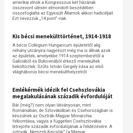
amerikai elnök a Kongresszus két házának
összevont ülésén elmondott beszédében
Műhelymunkák
összefoglalta az Egyesült Államok akkori hadicéljait.
Ezt nevezzük „14 pont”-nak.
Kis bécsi menekülttörténet, 1914-1918
A bécsi Collegium Hungaricum épületétől alig
néhány utcányira nagyrészt még ma is állnak azok
az épületek, amelyekbe 1914 szeptemberétől a
Galíciából és Bukovinából érkező menekültek
beköltöztek. Szűts István Gergely írása az első
világháborús bécsi menekülthelyzetről.
Emlékérmék idézik fel Csehszlovákia
megalakulásának századik évfordulóját
Bár (még?) nem olyan látványosan, mint
Romániában, de Szlovákiában és Csehországban is
készülnek az Osztrák-Magyar Monarchia
felbomlása, vagyis a független Csehszlovákia
létrejötte századik évfordulójának a felidézésére. A
szlovák „Nemzeti Kincstár” (a Magyar