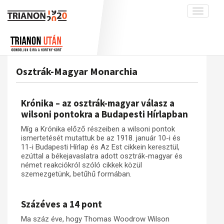
Toggle
navigati
Projekt
Rólunk
Előzmények
Hírek
A kutatócsoport működéséről
Nemzetközi kontextus: iratok és
Osztrák-Magyar Monarchia
interpretációk
Blog
Munkatársaink
Az összeomlás és a magyar társadalom
Krónika
Krónika – az osztrák-magyar válasz a
A békerendszer megszilárdulása
Galéria
wilsoni pontokra a Budapesti Hírlapban
Utókor és emlékezet
Adatbázis
Míg a Krónika előző részeiben a wilsoni pontok
ismertetését mutattuk be az 1918. január 10-i és
Visszhang
Emlékművek (feltöltés alatt)
11-i Budapesti Hírlap és Az Est cikkein keresztül,
ezúttal a békejavaslatra adott osztrák-magyar és
Publikációk
Menekültek
német reakciókról szóló cikkek közül
Kapcsolat
szemezgetünk, betűhű formában.
Trianon-kommentár
Százéves a 14 pont
Dokumentumok
Ma száz éve, hogy Thomas Woodrow Wilson
A trianoni szerződés