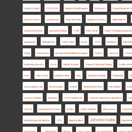
Segyevy Dániel
1918-1920
Rapaich Richárd naplója
Marosvécs
Central European H
Révész Tamás
csempészet
Nagy-Románia
Regional Statistics
Millerand-levél
Központi hatalmak
georeferált térkép
1938
Tóth István
Fórum Társadalomtudomán
propaganda
föderalizmus
Takács Tibor
Maros
1918
Budapest
békeelők
Prága
Trianon arcai
A magyar békeküldöttség naplója
Zalatna
zűrzavar
Szatmá
hadseregszervezés
24.hu
Balkán-félsziget
Magyar Tudomány Ünnepe
Szerb-Horvát
HVG
Papp István
impériumváltás
Ipoly
Magyarosi Sándor
Pándorfalu
M
Kovács Ágnes Lilla
Közép-Európa
levéltár
Wintermantel Péter
Mezőbánd
Sváj
Elzász-Lotaringia
integráció
1918. október 28.
Szlovák Tudományos Akadémia
Toln
ma7.sk
Napi történelmi forrás
Krónika
Charles Daniélou
Mikeszásza
Finnorsz
Zahorán Csaba
Amerikai Egyesült Államok
1916
Apponyi Albert
trianoni 
Papp Károly
L. Balogh Béni
Algyógy
Lóczy Lajos
fosztogatások
román csapa