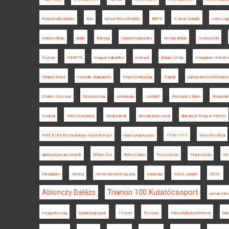
Kratochwill ezredes
Ada
breszt-litovszki béke
BBTE
Szilvay Gergely
cseh csap
Katona Kinga
Berlin
Bánság
vasúti közlekedés
Nicolae Bălan
Székelyföld
Poznan
HERITO
magyar külpolitika
podcast
Burián István
Hungarian Historica
Murber Ibolya
második világháború
Népköztársaság
Zágráb
párhuzamos történelem
Charles Seymour
Oroszország
gazdaság
Lendület
Krizmanics Réka
Nagyhal
Nógrád
Vörös Hadsereg
tanári pályák
demarkációs vonal
Bukaresti Magyar Intézet
NKE EJKK Közép-Európa Kutatóintézet
népességmozgás
1918-1919
Könyvfesztivál
diplomáciai kapcsolatok
Bittera Éva
Békéscsaba
Tisza István
Maniu Gyula
Vix
forradalom
tényleg
román nemzeti egység
zsidóság
Steve Jobbitt
2020.
Trianon 100 Kutatócsoport
Ablonczy Balázs
román tám
Lengyelország
kisebbségi jogok
14 pont
Pozsony
Párizsi békekonferencia
bék