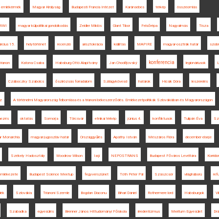
emlékérmék
Magyar Királyság
Budapesti Francia Intézet
Karánsebes
térkép
összeomlás
WWI
magyar külpolitikai gondolkodás
Zeidler Miklós
Glant Tibor
Felsőrépa
Nagyalmás
Tisza
rcius 15.
helytörténet
recenzió
arisztokrácia
kiállítás
MAPIRE
magyar-osztrák határ
szob
konferencia
rianon
Katona Csaba
Habsburg Ottó Alapítvány
Jan Chodějovský
legionáriusok
L
Czáboczky Szabolcs
őszirózsás forradalom
Szilágykövesd
határok
Hicsik Dóra
leszerelés
z
A történelmi Magyarország felbomlása és a trianoni békeszerződés. Emlékezetpolitikák Szlovákiában és Magyarországon
mezés
oktatás
Somorja
Törcsvár
etnikai térkép
június 4.
konfliktusok
Tulipán Éva
Sz
r Monarchia
magyar-jugoszláv határ
Országgyűlés
Apáthy István
Mészáros Flóra
december elseje
Székely Hadosztály
Woodrow Wilson
Iaşi
NEPOSTRANS
Budapest Főváros Levéltára
Korridor
 emlékezete
Budapest Science Meetup
fegyverszünet
Tóth Péter Pál
Szászcsór
világháború
ref
dék
Szlovákia
Trianoni Szemle
Bogdan Diaconu
Bihari Dániel
Rothermere lord
Habsburgok
Vi
Szabadka
egyesülés
Brenner János Hittudományi Főiskola
irredentizmus
Meritum Egyesület
Dr