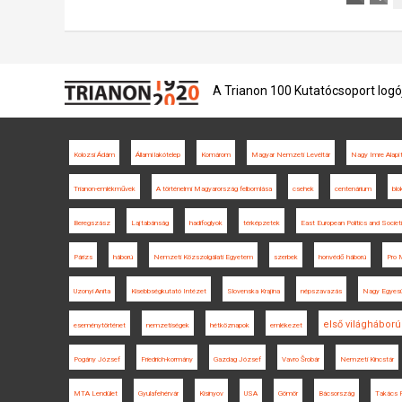
A Trianon 100 Kutatócsoport logó
Kolozsi Ádám
Állami lakótelep
Komárom
Magyar Nemzeti Levéltár
Nagy Imre Alapí
Trianon-emlékművek
A történelmi Magyarország felbomlása
csehek
centenárium
blo
Beregszász
Lajtabánság
hadifoglyok
térképzetek
East European Politics and Societ
Párizs
háború
Nemzeti Közszolgálati Egyetem
szerbek
honvédő háború
Pro M
Uzonyi Anita
Kisebbségkutató Intézet
Slovenska Krajina
népszavazás
Nagy Egyesü
első világháború
eseménytörténet
nemzetiségek
hétköznapok
emlékezet
Pogány József
Friedrich-kormány
Gazdag József
Vavro Šrobár
Nemzeti Kincstár
MTA Lendület
Gyulafehérvár
Kisinyov
USA
Gömör
Bácsország
Takács 