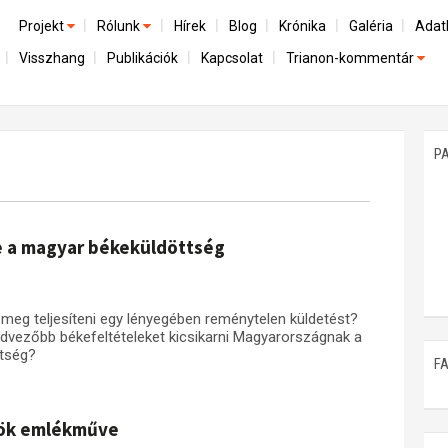
Projekt
Rólunk
Hírek
Blog
Krónika
Galéria
Adat
Visszhang
Publikációk
Kapcsolat
Trianon-kommentár
Előzmények
A kutatócsoport működéséről
Emlék
Dokumentumok
Nemzetközi kontextus: iratok és interpretációk
Munkatársaink
Mene
A trianoni szerződés
Az összeomlás és a magyar társadalom
P
Műhelymunkák
A békerendszer megszilárdulása
Utókor és emlékezet
e a magyar békeküldöttség
 meg teljesíteni egy lényegében reménytelen küldetést?
 kedvezőbb békefeltételeket kicsikarni Magyarországnak a
ttség?
F
sök emlékműve