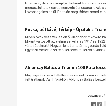
Ez a rövid, de sokszereplős történet tömören össze
megosztotta az egyes nemzetiségi csoportokat, s ad
közösségeken belül. De talán még többet mond el z
Puska, pótkávé, térkép – Új utak a Tri
Milyen okok vezettek az első világháborút követő 
Miként változott az élelmiszer-ellátás 1917 és 1922 k
változásoknak? Hogyan lehet a határmegvonás földr
Egyebek mellett ezekre a kérdésekre keresi a válas
Ablonczy Balázs a Trianon 100 Kutatócso
Majd egy évszázad elteltével is vannak olyan vetüle
feltáratlanok. Az Inforádión Ablonczy Balázs beszél
összesen: 4