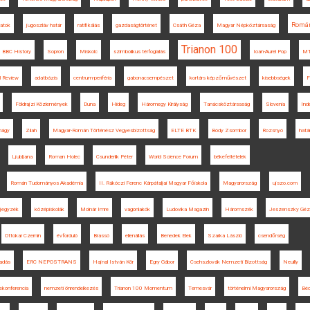
Romá
atok
jugoszláv határ
ratifikálás
gazdaságtörténet
Csáth Géza
Magyar Népköztársaság
Trianon 100
BBC History
Sopron
Miskolc
szimbolikus térfoglalás
Ioan-Aurel Pop
M
l Review
adatbázis
centrum-periféria
gabonacsempészet
kortárs képzőművészet
kisebbségek
F
Földrajzi Közlemények
Duna
Hideg
Háromegy Királyság
Tanácsköztársaság
Slovenia
Ind
mágy
Zilah
Magyar-Román Történész Vegyesbizottság
ELTE BTK
Bódy Zsombor
Rozsnyó
hatá
Ljubljana
Roman Holec
Csunderlik Péter
World Science Forum
békefeltételek
Román Tudományos Akadémia
II. Rákóczi Ferenc Kárpátaljai Magyar Főiskola
Magyarország
ujszo.com
-jegyzék
középiskolák
Molnár Imre
vagonlakók
Ludovika Magazin
Háromszék
Jeszenszky Géz
Ottokar Czernin
évforduló
Brassó
ellenállás
Benedek Elek
Szarka László
csendőrség
adás
ERC NEPOSTRANS
Hajnal István Kör
Egry Gábor
Csehszlovák Nemzeti Bizottság
Neuilly
ekonferencia
nemzeti önrendelkezés
Trianon 100 Momentum
Temesvár
történelmi Magyarország
Bé