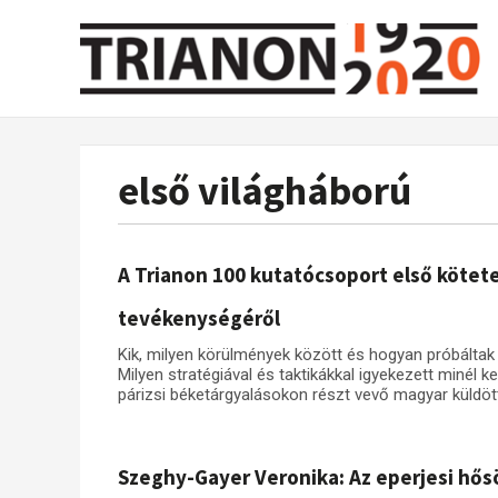
első világháború
A Trianon 100 kutatócsoport első kötet
tevékenységéről
Kik, milyen körülmények között és hogyan próbáltak
Milyen stratégiával és taktikákkal igyekezett minél
párizsi béketárgyalásokon részt vevő magyar küldö
Szeghy-Gayer Veronika: Az eperjesi hő