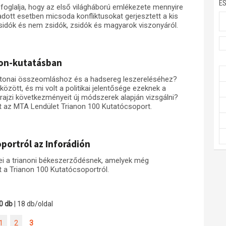
E
foglalja, hogy az első világháború emlékezete mennyire
ott esetben micsoda konfliktusokat gerjesztett a kis
sidók és nem zsidók, zsidók és magyarok viszonyáról.
anon-kutatásban
katonai összeomláshoz és a hadsereg leszereléséhez?
özött, és mi volt a politikai jelentősége ezeknek a
ajzi következményeit új módszerek alapján vizsgálni?
zt az MTA Lendület Trianon 100 Kutatócsoport.
portról az Inforádión
tei a trianoni békeszerződésnek, amelyek még
t a Trianon 100 Kutatócsoportról.
0 db
| 18 db/oldal
1
2
3