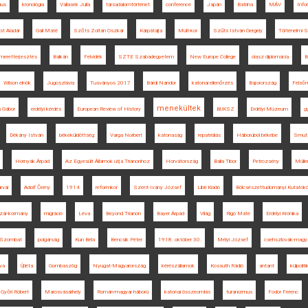
mus
kronológia
Vallasek Júlia
társadalomtörténet
conference
Japán
Batrina
MÁV
Info
st Aladár
Gali Máté
Szőts Zoltán Oszkár
Kárpátalja
Múlt-kor
Szűts István Gergely
Történelmi 
smeretterjesztés
Balkán
Felvidék
SZTE Szabadegyetem
New Europe College
olasz diplomácia
B
Wilson elnök
Jugoszlávia
Tusványos 2017
Bárdi Nándor
katonai ellenőrzés
Bajorország
Felső
menekültek
h Gábor
erdélyi kérdés
European Review of History
BUKSZ
Erdélyi Múzeum
g
Dékány István
békeküldöttség
Varga Norbert
katonaság
repatriálás
Háborúból békébe
Smut
Hornyák Árpád
Az Egyesült Államok útja Trianonhoz
Horvátország
Balla Tibor
Petrozsény
Mülle
rvái
Adolf Černý
1914
reformkor
Szent-Ivány József
Libri Kiadó
Bölcsészettudományi Kutatók
zár-kormány
migráció
Léva
Beyond Trianon
Bayer Árpád
Világ
Rigó Máté
Erdélyi Krónika
Szombat
polgárság
Kun Béla
Bencsik Péter
1918. október 30.
Mélyi József
csehszlovák-magya
va
Újléta
Gombaszög
Nyugat-Magyarország
kérészállamok
Kossuth Rádió
antant
külpolit
Győri Róbert
Marosvásárhely
Román-magyar háború
katonai összeomlás
turanizmus
Fodor Ferenc