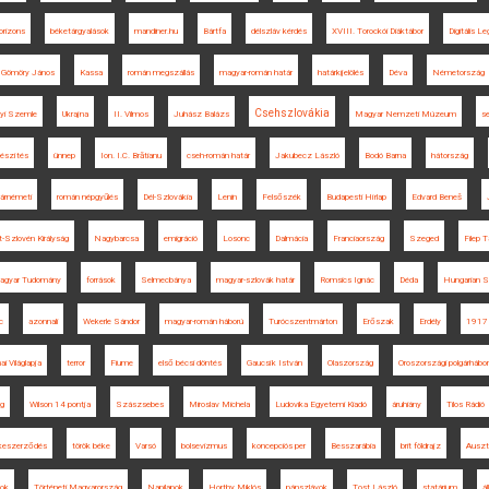
orizons
béketárgyalások
mandiner.hu
Bártfa
délszláv kérdés
XVIII. Torockói Diáktábor
Digitális L
Gömöry János
Kassa
román megszállás
magyar-román határ
határkijelölés
Déva
Németország
Csehszlovákia
yi Szemle
Ukrajna
II. Vilmos
Juhász Balázs
Magyar Nemzeti Múzeum
s
észítés
ünnep
Ion. I.C. Brătianu
cseh-román határ
Jakubecz László
Bodó Barna
hátország
rnémeti
román népgyűlés
Dél-Szlovákia
Lenin
Felsőszék
Budapesti Hírlap
Edvard Beneš
-Szlovén Királyság
Nagybarcsa
emigráció
Losonc
Dalmácia
Franciaország
Szeged
Filep 
agyar Tudomány
források
Selmecbánya
magyar-szlovák határ
Romsics Ignác
Déda
Hungarian S
c
azonnali
Wekerle Sándor
magyar-román háború
Turócszentmárton
Erőszak
Erdély
1917
ai Világlapja
terror
Fiume
első bécsi döntés
Gaucsík István
Olaszország
Oroszországi polgárhábo
ág
Wilson 14 pontja
Szászsebes
Miroslav Michela
Ludovika Egyetemi Kiadó
áruhiány
Tilos Rádió
békeszerződés
török béke
Varsó
bolsevizmus
koncepciós per
Besszarábia
brit földrajz
Ausztr
tok
Történeti Magyarország
Napilapok
Horthy Miklós
pánszlávok
Tost László
statárium
á