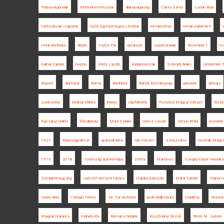
Trianon-legendák
történelmi mítoszok
állampolgárság
Csinta Samu
Lucian Boia
csehszlovák csapatok
Győri Egyházmegyei Levéltár
románosítás
román parlament
Henri Berthelot
Brünn
Hatos Pál
optánsok
vasútvonalak
December 1
má
Garbai Sándor
hvg.hu
Vörös László
Kádár-korszak
Schmidt Anikó
Ismeretlen T
Kisjenő
déli határ
Róma
Berthelot
Bánáti Köztársaság
pincérek
életrajz
szerb iratok
Molnár Miklós
interjú
népfelkelők
Pozsonyi Magyar Intézet
Elzás
Rajcsányi Gellért
főreáliskola
Mohr Szilárd
Göncz László
Simon Attila
közélel
1921
Balassagyarmat
spanyolnátha
Clio Intézet
Szászváros
Osztrák-Magya
1919
2018
Tótország autonómiája
Zenta
Martonos
Szeghy-Gayer Veronika
Zempléni-hegység
cseh-tót nemzeti tanács
Hajdúszoboszló
Márai Sándor
Trianon
Linder Béla
Csenger Ferenc
Sic Itur ad Astra
proletárdiktatúra
mobilitás
Muravi
Magyar Narancs
műhelyvita
Romsics Gergely
Kosztolányi Dezső
Pieter M. Judson