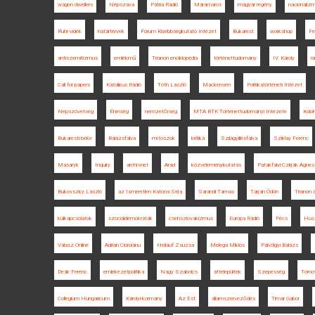
wagon dwellers
Népszava
Pátria Rádió
Máramaros
magyar regény
nacionaliz
Ruhr-vidék
határtervek
Fórum Kisebbségkutató Intézet
Bukarest
workshop
Fe
antiszemitizmus
emlékmű
Trianon enciklopédia
történettudomány
IV. Károly
i
Call for papers
Katolikus Rádió
Tóth László
Mackensen
Politikatörténeti Intézet
Népszövetség
Éhínség
nemzetőrség
MTA BTK Történettudományi Intézete
Kolo
Bukaresti béke
Balázsfalva
mítoszok
kritika
Szilágyillésfalva
Sziklay Ferenc
Masaryk
Inquiry
archívnet
Arad
közvéleménykutatás
Patakfalvi-Czirják Ágnes
Bukovszky László
az Ismeretlen Katona Sírja
Sárándi Tamás
Tarján Ödön
Trianon á
külkapcsolatok
szociáldemokraták
csehszlovakizmus
Európa Rádió
Pécs
Hus
Válasz Online
Adrian Cioroianu
Heilauf Zsuzsa
Melega Miklós
Pálvölgyi Balázs
Deák Ferenc
emlékezetpolitika
Nagy Szabolcs
áttelepültek
Szepesség
Torno
Collegium Hungaricum
Károlyi-kormány
Az Est
államszerveződés
Timár Gábor