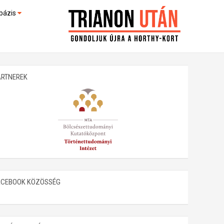
bázis
művek (feltöltés alatt)
kültek
ARTNEREK
ACEBOOK KÖZÖSSÉG