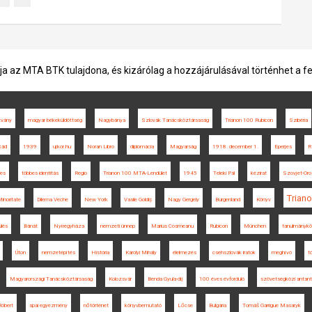
ja az MTA BTK tulajdona, és kizárólag a hozzájárulásával történhet a f
tvány
magyar békeküldöttség
Nagybánya
Szlovák Tanácsköztársaság
Trianon 100 Rubicon
Szibéria
kád
1939
ujkor.hu
Noran Libro
diplomácia
Magyarság
1918. december 1.
Eperjes
R
ies
többes identitás
Regio
Trianon 100 MTA-Lendület
1945
Teleki Pál
kézirat
Szovjet-Or
Trian
inoritate
Dilema Veche
New York
Vasile Goldiș
Nagy Gergely
Burgenland
Könyv
lés
Bánát
Nyíregyháza
nemzeti ünnep
Marius Cosmeanu
Rubicon
München
tanulmánykö
Úton
nemzetépítés
História
Károlyi Mihály
élelmezés
csehszlovák iratok
meghívó
t
Magyarországi Tanácsköztársaság
Kolozsvár
Benda Gyula-díj
100 éves évforduló
szövetségközi antant
Róbert
spai egyezmény
nőtörténet
könyvbemutató
Lőcse
Bulgária
Tomáš Garrigue Masaryk