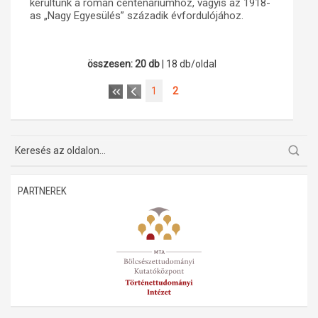
kerültünk a román centenáriumhoz, vagyis az 1918-
as „Nagy Egyesülés” századik évfordulójához.
Műhelymunkák
összesen: 20 db
| 18 db/oldal
1
2
PARTNEREK