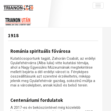
Toggle
navigati
Projekt
Rólunk
Előzmények
Hírek
A kutatócsoport működéséről
Nemzetközi kontextus: iratok és
1918
interpretációk
Blog
Munkatársaink
Az összeomlás és a magyar társadalom
Krónika
Románia spirituális fővárosa
A békerendszer megszilárdulása
Galéria
Kutatócsoportunk tagját, Zahorán Csabát, az erdélyi
Utókor és emlékezet
Adatbázis
Gyulafehérvárra (Alba Iulia) vitte kutatási témája,
ahol a Nagy Egyesülés Múzeumának megtekintése
Visszhang
Emlékművek (feltöltés alatt)
mellett bejárta a dél-erdélyi várost is. Fényképes
összeállításunk azt szeretné érzékeltetni, miképp
Publikációk
Menekültek
jelenik meg Gyulafehérvár gazdag, sokszínű múltja a
mai a városképben, annak külső és belső terein.
Kapcsolat
Trianon-kommentár
Centenáriumi fordulatok
Dokumentumok
A 2017-es év beköszöntével még közelebb
A trianoni szerződés