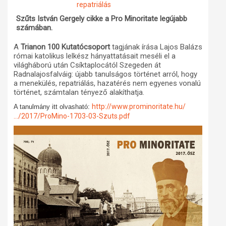
repatriálás
Műhelymunkák
Szűts István Gergely cikke a Pro Minoritate legújabb
számában.
A
Trianon 100 Kutatócsoport
tagjának írása Lajos Balázs
római katolikus lelkész hányattatásait meséli el a
világháború után Csíktaplocától Szegeden át
Radnalajosfalváig: újabb tanulságos történet arról, hogy
a menekülés, repatriálás, hazatérés nem egyenes vonalú
történet, számtalan tényező alakíthatja.
http://www.prominoritate.hu/
A tanulmány itt olvasható:
…/2017/ProMino-1703-03-Szuts.pdf