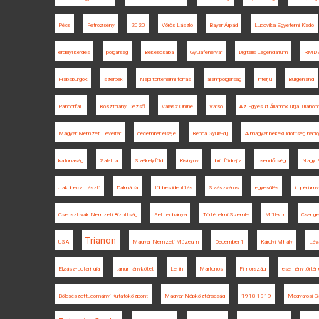
Pécs
Petrozsény
2020
Vörös László
Bayer Árpád
Ludovika Egyetemi Kiadó
erdélyi kérdés
polgárság
Békéscsaba
Gyulafehérvár
Digitális Legendárium
RMD
Habsburgok
szerbek
Napi történelmi forrás
állampolgárság
interjú
Burgenland
Pándorfalu
Kosztolányi Dezső
Válasz Online
Varsó
Az Egyesült Államok útja Triano
Magyar Nemzeti Levéltár
december elseje
Benda Gyula-díj
A magyar békeküldöttség napló
katonaság
Zalatna
Székelyföld
Kisinyov
brit földrajz
csendőrség
Nagy E
Jakubecz László
Dalmácia
többes identitás
Szászváros
egyesülés
impériumv
Csehszlovák Nemzeti Bizottság
Selmecbánya
Történelmi Szemle
Múlt-kor
Csenge
Trianon
USA
Magyar Nemzeti Múzeum
December 1
Károlyi Mihály
Lév
Elzász-Lotaringia
tanulmánykötet
Lenin
Martonos
Finnország
eseménytörtén
Bölcsészettudományi Kutatóközpont
Magyar Népköztársaság
1918-1919
Magyarosi S