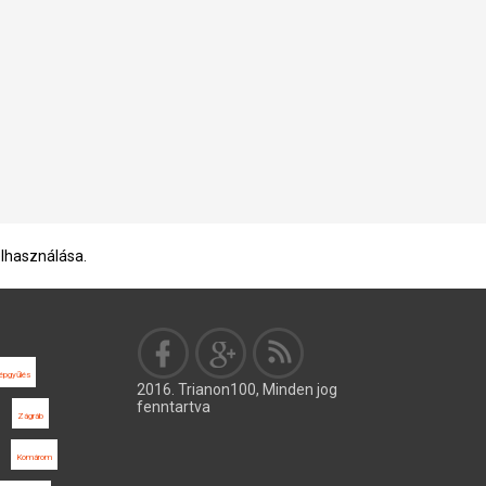
elhasználása.
épgyűlés
2016. Trianon100, Minden jog
fenntartva
Zágráb
Komárom