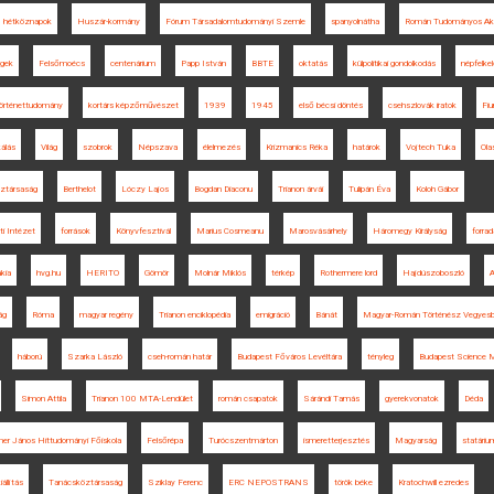
hétköznapok
Huszár-kormány
Fórum Társadalomtudományi Szemle
spanyolnátha
Román Tudományos Ak
égek
Felsőmoécs
centenárium
Papp István
BBTE
oktatás
külpolitikai gondolkodás
népfelke
örténettudomány
kortárs képzőművészet
1939
1945
első bécsi döntés
csehszlovák iratok
Fi
kálás
Világ
szobrok
Népszava
élelmezés
Krizmanics Réka
határok
Vojtech Tuka
Ola
ztársaság
Berthelot
Lóczy Lajos
Bogdan Diaconu
Trianon árvái
Tulipán Éva
Koloh Gábor
eti Intézet
források
Könyvfesztivál
Marius Cosmeanu
Marosvásárhely
Háromegy Királyság
forra
kia
hvg.hu
HERITO
Gömör
Molnár Miklós
térkép
Rothermere lord
Hajdúszoboszló
A
ág
Róma
magyar regény
Trianon enciklopédia
emigráció
Bánát
Magyar-Román Történész Vegyesb
háború
Szarka László
cseh-román határ
Budapest Főváros Levéltára
tényleg
Budapest Science 
Simon Attila
Trianon 100 MTA-Lendület
román csapatok
Sárándi Tamás
gyerekvonatok
Déda
ner János Hittudományi Főiskola
Felsőrépa
Turócszentmárton
ismeretterjesztés
Magyarság
statáriu
iállítás
Tanácsköztársaság
Sziklay Ferenc
ERC NEPOSTRANS
török béke
Kratochwill ezredes