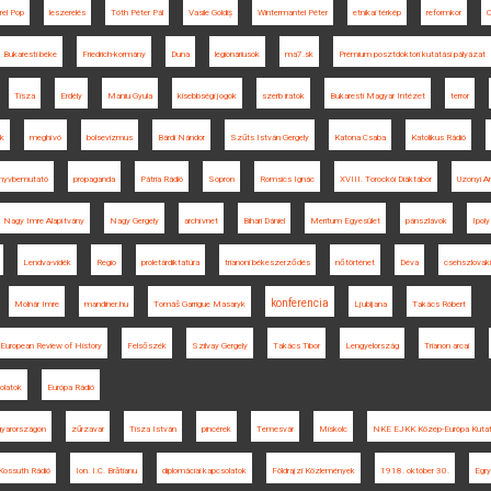
rel Pop
leszerelés
Tóth Péter Pál
Vasile Goldiș
Wintermantel Péter
etnikai térkép
reformkor
C
Bukaresti béke
Friedrich-kormány
Duna
legionáriusok
ma7.sk
Prémium posztdoktori kutatási pályázat
Tisza
Erdély
Maniu Gyula
kisebbségi jogok
szerb iratok
Bukaresti Magyar Intézet
terror
ak
meghívó
bolsevizmus
Bárdi Nándor
Szűts István Gergely
Katona Csaba
Katolikus Rádió
nyvbemutató
propaganda
Pátria Rádió
Sopron
Romsics Ignác
XVIII. Torockói Diáktábor
Uzonyi An
Nagy Imre Alapítvány
Nagy Gergely
archívnet
Bihari Dániel
Meritum Egyesület
pánszlávok
Ipoly
Lendva-vidék
Regio
proletárdiktatúra
trianoni békeszerződés
nőtörténet
Déva
csehszlova
konferencia
Molnár Imre
mandiner.hu
Tomáš Garrigue Masaryk
Ljubljana
Takács Róbert
European Review of History
Felsőszék
Szilvay Gergely
Takács Tibor
Lengyelország
Trianon arcai
olatok
Európa Rádió
gyarországon
zűrzavar
Tisza István
pincérek
Temesvár
Miskolc
NKE EJKK Közép-Európa Kutat
Kossuth Rádió
Ion. I.C. Brătianu
diplomáciai kapcsolatok
Földrajzi Közlemények
1918. október 30.
Egry