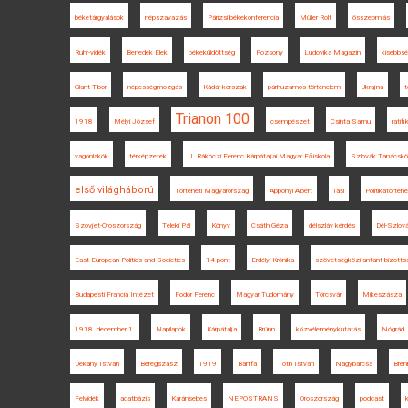
béketárgyalások
népszavazás
Párizsi békekonferencia
Müller Rolf
összeomlás
Ruhr-vidék
Benedek Elek
békeküldöttség
Pozsony
Ludovika Magazin
kisebbs
Glant Tibor
népességmozgás
Kádár-korszak
párhuzamos történelem
Ukrajna
t
Trianon 100
1918
Mélyi József
csempészet
Csinta Samu
ratifi
vagonlakók
térképzetek
II. Rákóczi Ferenc Kárpátaljai Magyar Főiskola
Szlovák Tanácskö
első világháború
Történeti Magyarország
Apponyi Albert
Iaşi
Politikatörtén
Szovjet-Oroszország
Teleki Pál
Könyv
Csáth Géza
délszláv kérdés
Dél-Szlová
East European Politics and Societies
14 pont
Erdélyi Krónika
szövetségközi antant-bizotts
Budapesti Francia Intézet
Fodor Ferenc
Magyar Tudomány
Törcsvár
Mikeszásza
1918. december 1.
Napilapok
Kárpátalja
Brünn
közvéleménykutatás
Nógrád
Dékány István
Beregszász
1919
Bártfa
Tóth István
Nagybarcsa
Bren
Felvidék
adatbázis
Karánsebes
NEPOSTRANS
Oroszország
podcast
k