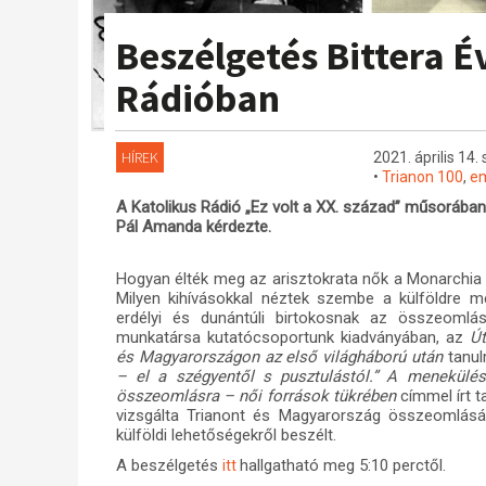
Beszélgetés Bittera É
Rádióban
HÍREK
2021. április 14.
•
Trianon 100
,
em
A Katolikus Rádió „Ez volt a XX. század” műsorában 
Pál Amanda kérdezte.
Hogyan élték meg az arisztokrata nők a Monarchia f
Milyen kihívásokkal néztek szembe a külföldre me
erdélyi és dunántúli birtokosnak az összeomlá
munkatársa
kutatócsoportunk kiadványában, az
Út
és Magyarországon az első világháború után
tanul
– el a szégyentől s pusztulástól.” A menekülés
összeomlásra – női források tükrében
címmel írt t
vizsgálta Trianont és Magyarország összeomlásá
külföldi lehetőségekről beszélt.
A beszélgetés
hallgatható meg 5:10 perctől.
itt