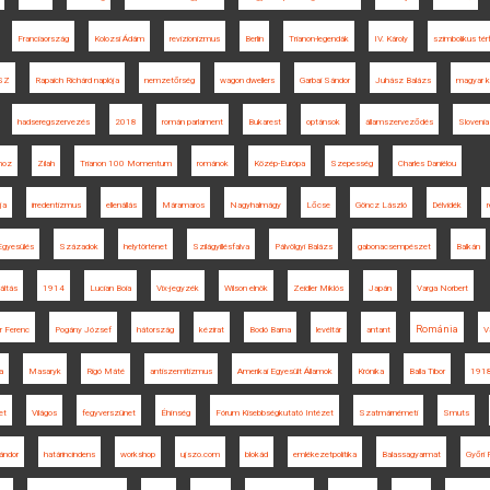
Franciaország
Kolozsi Ádám
revizionizmus
Berlin
Trianon-legendák
IV. Károly
szimbolikus tér
SZ
Rapaich Richárd naplója
nemzetőrség
wagon dwellers
Garbai Sándor
Juhász Balázs
magyar kü
hadseregszervezés
2018
román parlament
Bukarest
optánsok
államszerveződés
Slovenia
nhoz
Zilah
Trianon 100 Momentum
románok
Közép-Európa
Szepesség
Charles Daniélou
ja
irredentizmus
ellenállás
Máramaros
Nagyhalmágy
Lőcse
Göncz László
Délvidék
gyesülés
Századok
helytörténet
Szilágyillésfalva
Pálvölgyi Balázs
gabonacsempészet
Balkán
áltás
1914
Lucian Boia
Vix-jegyzék
Wilson elnök
Zeidler Miklós
Japán
Varga Norbert
Románia
r Ferenc
Pogány József
hátország
kézirat
Bodó Barna
levéltár
antant
V
a
Masaryk
Rigó Máté
antiszemitizmus
Amerikai Egyesült Államok
Krónika
Balla Tibor
191
et
Világos
fegyverszünet
Éhínség
Fórum Kisebbségkutató Intézet
Szatmárnémeti
Smuts
ándor
határincindens
workshop
ujszo.com
blokád
emlékezetpolitika
Balassagyarmat
Győri 