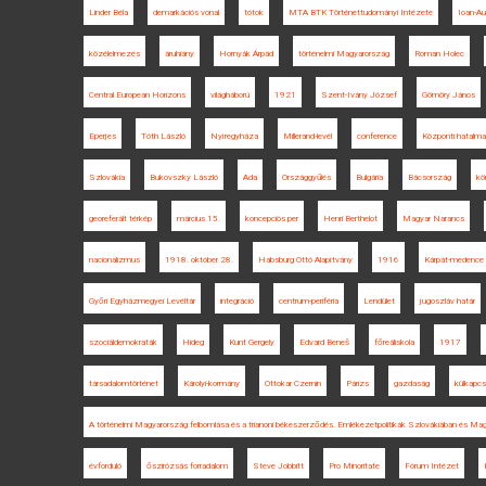
Linder Béla
demarkációs vonal
tótok
MTA BTK Történettudományi Intézete
Ioan-Au
közélelmezés
áruhiány
Hornyák Árpád
történelmi Magyarország
Roman Holec
Central European Horizons
világháború
1921
Szent-Ivány József
Gömöry János
Eperjes
Tóth László
Nyíregyháza
Millerand-levél
conference
Központi hatalm
Szlovákia
Bukovszky László
Ada
Országgyűlés
Bulgária
Bácsország
kö
georeferált térkép
március 15.
koncepciós per
Henri Berthelot
Magyar Narancs
nacionalizmus
1918. október 28.
Habsburg Ottó Alapítvány
1916
Kárpát-medence
Győri Egyházmegyei Levéltár
integráció
centrum-periféria
Lendület
jugoszláv határ
szociáldemokraták
Hideg
Kunt Gergely
Edvard Beneš
főreáliskola
1917
társadalomtörténet
Károlyi-kormány
Ottokar Czernin
Párizs
gazdaság
külkapcs
A történelmi Magyarország felbomlása és a trianoni békeszerződés. Emlékezetpolitikák Szlovákiában és Ma
évforduló
őszirózsás forradalom
Steve Jobbitt
Pro Minoritate
Fórum Intézet