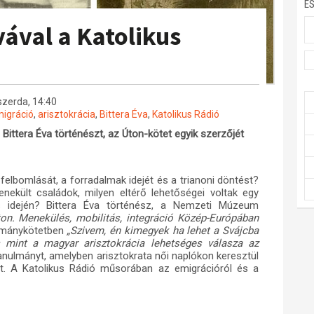
E
vával a Katolikus
 szerda, 14:40
igráció
,
arisztokrácia
,
Bittera Éva
,
Katolikus Rádió
Bittera Éva történészt, az Úton-kötet egyik szerzőjét
elbomlását, a forradalmak idejét és a trianoni döntést?
nekült családok, milyen eltérő lehetőségei voltak egy
s idején? Bittera Éva történész, a Nemzeti Múzeum
on. Menekülés, mobilitás, integráció Közép-Európában
mánykötetben
„Szivem, én kimegyek ha lehet a Svájcba
 mint a magyar arisztokrácia lehetséges válasza az
anulmányt, amelyben arisztokrata női naplókon keresztül
t. A Katolikus Rádió műsorában az emigrációról és a