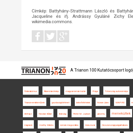
Címkép:
Battyhány-Strattmann László és Battyhá
Jacqueline és ifj. Andrássy Gyuláné Zichy Eleo
wikimedia.commons.
A Trianon 100 Kutatócsoport logó
föderalizmus
Állami lakótelep
magyar-román határ
Prága
Tótország autonómiája
Trianon-emlékművek
gazdaságtörténet
békefeltételek
Noran Libro
MAPIRE
m
menekültek
életrajz
Nicolae Bălan
Bánság
Pieter M. Judson
ujkor.hu
migráció
Horthy Miklós
román megszállás
Kolozsvár
Oroszországi polgárháború