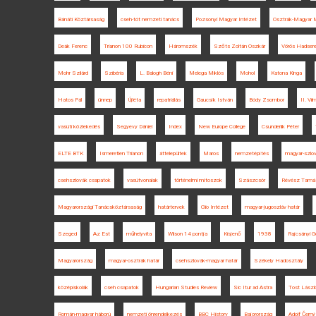
Bánáti Köztársaság
cseh-tót nemzeti tanács
Pozsonyi Magyar Intézet
Osztrák-Magyar 
Deák Ferenc
Trianon 100 Rubicon
Háromszék
Szőts Zoltán Oszkár
Vörös Hadser
Mohr Szilárd
Szibéria
L. Balogh Béni
Melega Miklós
Mohol
Katona Kinga
Hatos Pál
ünnep
Újléta
repatriálás
Gaucsík István
Bódy Zsombor
II. Vi
vasúti közlekedés
Segyevy Dániel
Index
New Europe College
Csunderlik Péter
ELTE BTK
Ismeretlen Trianon
áttelepültek
Maros
nemzetépítés
magyar-szlov
csehszlovák csapatok
vasútvonalak
történelmi mítoszok
Szászcsór
Révész Tamá
Magyarországi Tanácsköztársaság
határtervek
Clio Intézet
magyar-jugoszláv határ
Szeged
Az Est
műhelyvita
Wilson 14 pontja
Kisjenő
1938
Rajcsányi Ge
Magyarország
magyar-osztrák határ
csehszlovák-magyar határ
Székely Hadosztály
középiskolák
cseh csapatok
Hungarian Studies Review
Sic Itur ad Astra
Tost Lászl
Román-magyar háború
nemzeti önrendelkezés
BBC History
Bajorország
Adolf Černý