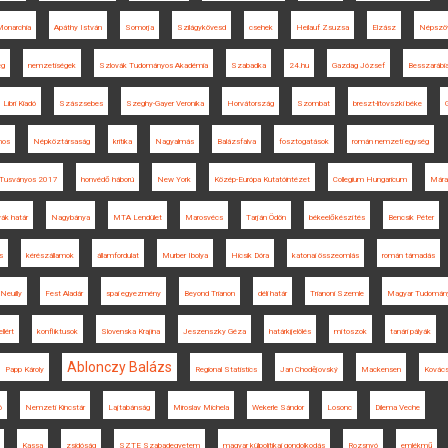
Monarchia
Apáthy István
Somorja
Szilágykövesd
csehek
Heilauf Zsuzsa
Elzász
Népszö
eg
nemzetiségek
Szlovák Tudományos Akadémia
Szabadka
24.hu
Gazdag József
Besszarábi
Libri Kiadó
Szászsebes
Szeghy-Gayer Veronika
Horvátország
Szombat
breszt-litovszki béke
lmos
Népköztársaság
kritika
Nagyalmás
Balázsfalva
fosztogatások
román nemzeti egység
Tusványos 2017
honvédő háború
New York
Közép-Európa Kutatóintézet
Collegium Hungaricum
Mára
ák határ
Nagybánya
MTA Lendület
Marosvécs
Tarján Ödön
békeelőkészítés
Bencsik Péter
s
kérészállamok
államfordulat
Murber Ibolya
Hicsik Dóra
katonai összeomlás
román támadás
Neuilly
Fest Aladár
spai egyezmény
Beyond Trianon
déli határ
Trianoni Szemle
Magyar Tudomán
llért
konfliktusok
Slovenska Krajina
Jeszenszky Géza
határkijelölés
mítoszok
tanári pályák
Ablonczy Balázs
Papp Károly
Regional Statistics
Jan Chodějovský
Mackensen
Kovács
ó
Nemzeti Kincstár
Lajtabánság
Miroslav Michela
Wekerle Sándor
Losonc
Dilema Veche
Kassa
zsidóság
SZTE Szabadegyetem
magyar külpolitikai gondolkodás
Rozsnyó
emlékmű