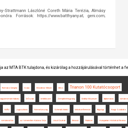
ny-Strattmann Lászlóné Coreth Mária Terézia, Almásy
nóra. Források: https://www.batthyany.at; geni.com;
ja az MTA BTK tulajdona, és kizárólag a hozzájárulásával történhet a f
Trianon 100 Kutatócsoport
Romsics Gergely
Svájc
Woodrow Wilson
Bécs
agyar-román háború
Erőszak
emlékezet
Zempléni-hegység
Erdélyi Múzeum
diplomácia
román n
MÁV
Jugoszlávia
Németország
Schmidt Anikó
békekonferencia
Algyógy
Nagy Szabolcs
románosítás
az Ismeretlen Katona Sírja
Jászi Oszkár
Brassó
Rubicon
Hungarian Historical Review