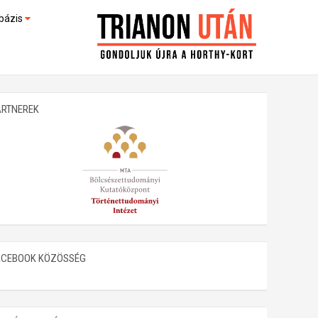
bázis
művek (feltöltés alatt)
kültek
ARTNEREK
ACEBOOK KÖZÖSSÉG