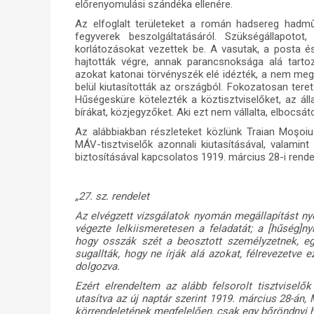
előrenyomulási szándéka ellenére.
Az elfoglalt területeket a román hadsereg hadműve
fegyverek beszolgáltatásáról. Szükségállapotot, 
korlátozásokat vezettek be. A vasutak, a posta é
hajtották végre, annak parancsnoksága alá tarto
azokat katonai törvényszék elé idézték, a nem megf
belül kiutasították az országból. Fokozatosan teret
Hűségesküre kötelezték a köztisztviselőket, az áll
bírákat, közjegyzőket. Aki ezt nem vállalta, elbocsáto
Az alábbiakban részleteket közlünk Traian Moşoi
MÁV-tisztviselők azonnali kiutasításával, valami
biztosításával kapcsolatos 1919. március 28-i rende
„27. sz. rendelet
Az elvégzett vizsgálatok nyomán megállapítást ny
végezte lelkiismeretesen a feladatát; a [hűség]n
hogy osszák szét a beosztott személyzetnek, e
sugallták, hogy ne írják alá azokat, félrevezetve e
dolgozva.
Ezért elrendeltem az alább felsorolt tisztviselők
utasítva az új naptár szerint 1919. március 28-án
körrendeletének megfelelően, csak egy bőröndnyi 