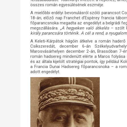
összes román egyesülésének eszméje.
A mielőbbi erdélyi bevonulásról szóló parancsot C
18-án; előző nap Franchet d’Espèrey francia tábor
főparancsnoka megadta az engedélyt a belgrádi fe
megszállására.
„A hegyeken való átkelés
– szólt 
király parancsára történik. A cél a rend, a nyugalo
A Keleti-Kárpátok hágóin átkelve a román haderő 
Csíkszeredát, december 6-án Székelyudvarhel
Marosvásárhelyen december 2-án, Brassóban 7-én
román hadsereg mindenütt elérte a Maros folyása
és az általa kijelölt stratégiai pontok, így például
a Francia Dunai Hadsereg főparancsnoka – a rom
adott engedélyt.