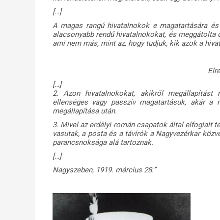
[…]
A magas rangú hivatalnokok e magatartására és h
alacsonyabb rendű hivatalnokokat, és meggátolta 
ami nem más, mint az, hogy tudjuk, kik azok a hivat
Elr
[…]
2. Azon hivatalnokokat, akikről megállapítást
ellenséges vagy passzív magatartásuk, akár a m
megállapítása után.
3. Mivel az erdélyi román csapatok által elfoglalt te
vasutak, a posta és a távírók a Nagyvezérkar közv
parancsnoksága alá tartoznak.
[…]
Nagyszeben, 1919. március 28.”