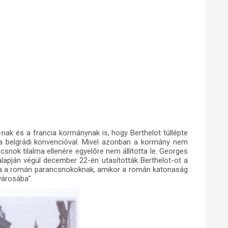
nak és a francia kormánynak is, hogy Berthelot túllépte
a belgrádi konvencióval. Mivel azonban a kormány nem
csnok tilalma ellenére egyelőre nem állította le. Georges
alapján végül december 22-én utasították Berthelot-ot a
otta a román parancsnokoknak, amikor a román katonaság
városába”.