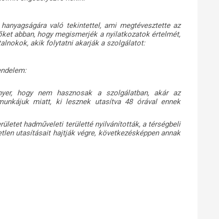
anyagságára való tekintettel, ami megtévesztette az
őket abban, hogy megismerjék a nyilatkozatok értelmét,
alnokok, akik folytatni akarják a szolgálatot:
endelem:
 nyer, hogy nem hasznosak a szolgálatban, akár az
unkájuk miatt, ki lesznek utasítva 48 órával ennek
rületet hadműveleti területté nyilvánították, a térségbeli
etlen utasításait hajtják végre, következésképpen annak