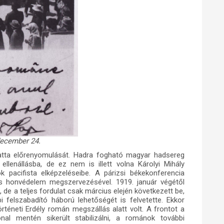
december 24.
atta előrenyomulását. Hadra fogható magyar hadsereg
llenállásba, de ez nem is illett volna Károlyi Mihály
ök pacifista elképzeléseibe. A párizsi békekonferencia
es honvédelem megszervezésével. 1919. január végétől
t, de a teljes fordulat csak március elején következett be,
felszabadító háború lehetőségét is felvetette. Ekkor
téneti Erdély román megszállás alatt volt. A frontot a
l mentén sikerült stabilizálni, a románok további