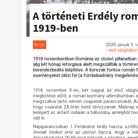
A történeti Erdély r
1919-ben
BLOG
2020. január 5. 
•
első világhábo
1918 novemberében Románia az utolsó pillanatban v
alig két hónap leforgása alatt megszállták a történe
berendezkedés kiépítése. A korszak fontos román fo
eseményeket idézi fel (a forráskiadvány megjelené
1918. november 9-én, két nappal az első világh
megkötése előtt, a román kormány ultimátumban sz
megszállva tartó német csapatok parancsnokát, A
hogy csapatai 24 órán belül távozzanak. Másnap e
belépett az antant oldalán a háborúba, amelyből hi
vált ki.
Napiparancsában I. Ferdinánd király harcra szólít
hívnak titeket erre az utolsó harcra, hogy a lel
felszabadulást.”
Kiáltványt intézett a népéhez, ame