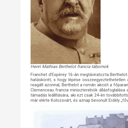
Henri Mathias Berthelot francia tábornok
Franchet d’Espèrey 16-án megtáviratozta Berthelot-
hatáskörét, s hogy lépése összeegyeztethetetlen 
reagált azonnal, Berthelot a román akciót a főparan
Clemenceau francia miniszterelnök állásfoglalása 
támadás leállítására, aki ezt csak 24-én továbbít
már elérte Kolozsvárt, és aznap bevonult Erdély „fő