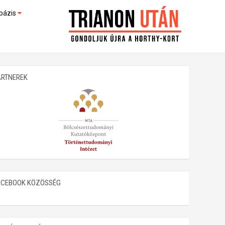
bázis
művek (feltöltés alatt)
kültek
ARTNEREK
ACEBOOK KÖZÖSSÉG