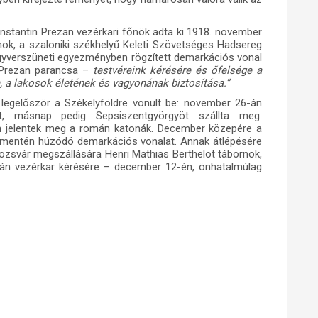
onstantin Prezan vezérkari főnök adta ki 1918. november
nok, a szaloniki székhelyű Keleti Szövetséges Hadsereg
gyverszüneti egyezményben rögzített demarkációs vonal
Prezan parancsa –
testvéreink kérésére és őfelsége a
m, a lakosok életének és vagyonának biztosítása.”
legelőször a Székelyföldre vonult be: november 26-án
yt, másnap pedig Sepsiszentgyörgyöt szállta meg.
 jelentek meg a román katonák. December közepére a
 mentén húzódó demarkációs vonalat. Annak átlépésére
 Kolozsvár megszállására Henri Mathias Berthelot tábornok,
án vezérkar kérésére – december 12-én, önhatalmúlag