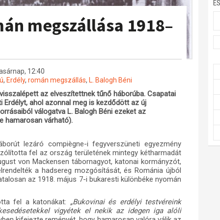
E
omán megszállása 1918–
vasárnap, 12:40
rú
,
Erdély
,
román megszállás
,
L. Balogh Béni
isszalépett az elveszítettnek tűnő háborúba. Csapatai
ti Erdélyt, ahol azonnal meg is kezdődött az új
rrásaiból válogatva L. Balogh Béni ezeket az
se hamarosan várható).
áborút lezáró compiègne-i fegyverszüneti egyezmény
ólította fel az ország területének mintegy kétharmadát
ugust von Mackensen tábornagyot, katonai kormányzót,
lrendelték a hadsereg mozgósítását, és Románia újból
vatalosan az 1918. május 7-i bukaresti különbéke nyomán
otta fel a katonákat:
„Bukovinai és erdélyi testvéreink
kesedésetekkel vigyétek el nekik az idegen iga alóli
lyben kifejezte reményét, hogy hamarosan valóra válik az