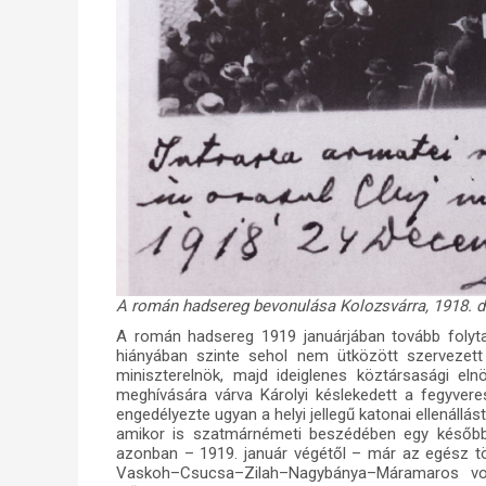
A román hadsereg bevonulása Kolozsvárra, 1918. 
A román hadsereg 1919 januárjában tovább folyt
hiányában szinte sehol nem ütközött szervezett e
miniszterelnök, majd ideiglenes köztársasági eln
meghívására várva Károlyi késlekedett a fegyver
engedélyezte ugyan a helyi jellegű katonai ellenállás
amikor is szatmárnémeti beszédében egy későbbi 
azonban – 1919. január végétől – már az egész tör
Vaskoh–Csucsa–Zilah–Nagybánya–Máramaros vona