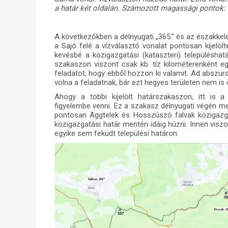
a határ két oldalán. Számozott magassági pontok: 
A következőkben a délnyugati „365.” és az északkelet
a Sajó felé a vízválasztó vonalat pontosan kijelöl
kevésbé a közigazgatási (kataszteri) településha
szakaszon viszont csak kb. tíz kilométerenként eg
feladatot, hogy ebből hozzon ki valamit. Ad abszu
volna a feladatnak, bár ezt hegyes területen nem is 
Ahogy a többi kijelölt határszakaszon, itt is a 
figyelembe venni. Ez a szakasz délnyugati végén me
pontosan Aggtelek és Hosszúszó falvak közigazgat
közigazgatási határ mentén idáig húzni. Innen viszo
egyike sem feküdt települési határon: