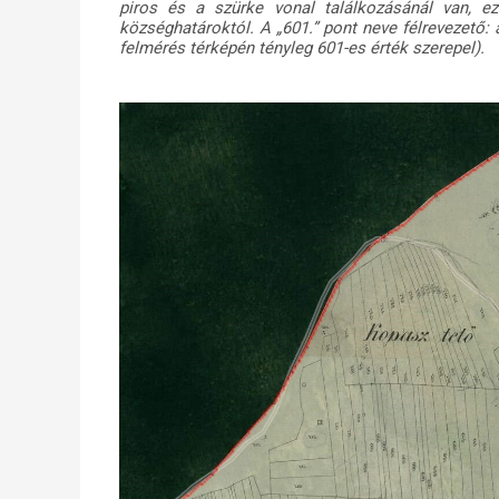
piros és a szürke vonal találkozásánál van, ezé
községhatároktól. A „601.” pont neve félrevezető
felmérés térképén tényleg 601-es érték szerepel).