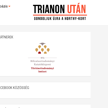
bázis
művek (feltöltés alatt)
kültek
ARTNEREK
ACEBOOK KÖZÖSSÉG