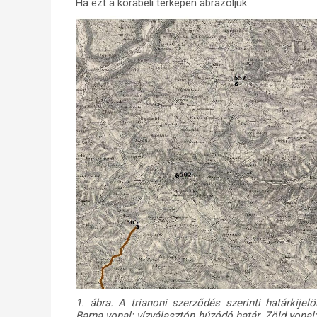
Ha ezt a korabeli térképen ábrázoljuk:
1. ábra. A trianoni szerződés szerinti határkije
Barna vonal: vízválasztón húzódó határ. Zöld vonal: