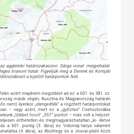
k az aggteleki határszakaszon. Sárga vonal: megyehatár.
leges trianoni határ. Figyeljük meg a Derenk és Komjáti
blösödéseit a kijelölt határpontok felé.
felén azért majdnem megoldást ad ez: a 601. és 381. sz.
ország másik végén, Ausztria és Magyarország határán
-kőn nem) ilyenkor „elengedték” a rögzített határpontokat
nban – vagy azért, mert ez a „győztes” Csehszlovákia
nekünk „többet hozó” „557.” pontot – más volt a helyzet.
l teljesen érthetetlen és megmagyarázhatatlan „ki- illetve
ás a 601. pontig (3. ábra) és Vidomáj-tanya valamint
luhatárba (4. ábra), az Alsóhegy és a Jósvai-plató közti