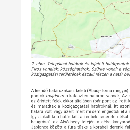
2. ábra. Települési határok és kijelölt határponto
Piros vonalak: községhatárok. Szürke vonal: a vég
közigazgatási területének északi részén a határ beö
A leendő határszakasz keleti (Abaúj-Torna megyei) 
pontok
majdnem
a kataszteri határon vannak. Az 
az érintett felek ekkor általában (bár pont az Írott
és maradtak a közigazgatási határoknál. Itt azo
határa volt, vagy azért, mert mi sem engedtük el a 
Így alakult ki a határ két, a fentiek ismerete nélkü
beugrása”: az Alsó-hegy tetején a délre kanyarod
Jablonca között a fura tüske a korabeli derenki fa