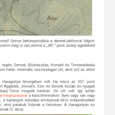
 vonal) furcsa bekanyarodása a derenk-jabloncai hágón,
ponton meg is van jelölve a „381.” pont, amely egyébként
ai végén, Derenk, Bódvaszilas, Komjáti és Tornanádaska
noni határ, minimális veszteséggel ott, ahol ezt az előre
 Haragistya térségében volt. Ha nincs az 557. pont
rt Aggtelek, Jósvafő, Szin és Derenk északi és nyugati
baúj-Torna megyék határán. De ott volt: így aztán
a karsztfennsíkon. Ilyen vagy van vagy
nal meghúzásával
elé, a barlangok irányába lefolyással bíró) mélyedésekkel
 ahol patakok folynak a felszínen. A Haragistyán és
nnak (5. ábra).