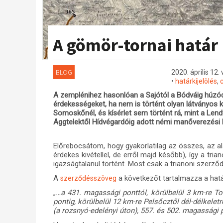
A gömör-tornai határ
BLOG
2020. április 12.
•
határkijelölés
,
A zemplénihez hasonlóan a Sajótól a Bódváig húzó
érdekességeket, ha nem is történt olyan látványos k
Somoskőnél, és kísérlet sem történt rá, mint a Lendv
Aggtelektől Hídvégardóig adott némi manőverezési 
Előrebocsátom, hogy gyakorlatilag az összes, az al
érdekes kivétellel, de erről majd később), így a tri
igazságtalanul történt. Most csak a trianoni szerző
A
a következőt tartalmazza a hat
szerződésszöveg
„
…a 431. magassági ponttól, körülbelül 3 km-re To
pontig, körülbelül 12 km-re Pelsőcztől dél-délkelet
(a rozsnyó-edelényi úton), 557. és 502. magassági 