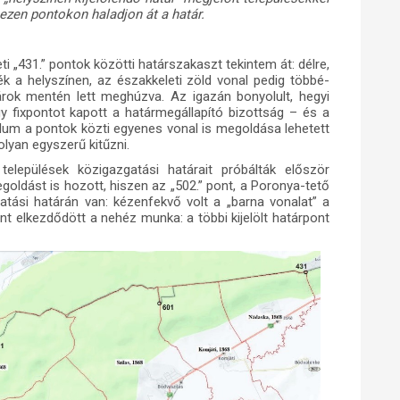
ezen pontokon haladjon át a határ.
i „431.” pontok közötti határszakaszt tekintem át: délre,
ték a helyszínen, az északkeleti zöld vonal pedig többé-
tárok mentén lett meghúzva. Az igazán bonyolult, hegyi
y fixpontot kapott a határmegállapító bizottság – és a
rdum a pontok közti egyenes vonal is megoldása lehetett
olyan egyszerű kitűzni.
települések közigazgatási határait próbálták először
goldást is hozott, hiszen az „502.” pont, a Poronya-tető
ási határán van: kézenfekvő volt a „barna vonalat” a
nt elkezdődött a nehéz munka: a többi kijelölt határpont