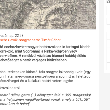
E
 vasárnap, 22:58
csehszlovák-magyar határ
,
Timár Gábor
dó csehszlovák–magyar határszakasz is tartogat kisebb
orrekció, mint Sopronnál, a Pinka-völgyben vagy
a-vidéken. A rendkívül vázlatos trianoni határkijelölés
lehetőséget a határ végleges kitűzésében.
ábbi térképeken látható falu magyar lakosságú volt (egy
anoni határ megvonása nemzetiségi alapon itt is felettébb
désszöveget és a kialakult határt vetem egybe.
árszakaszról:
rnától délnyugatra (…) délnyugat felé a 365. magassági
re: a helyszínen megállapítandó vonal, amely a 601., 381.
pontokon át halad;
”