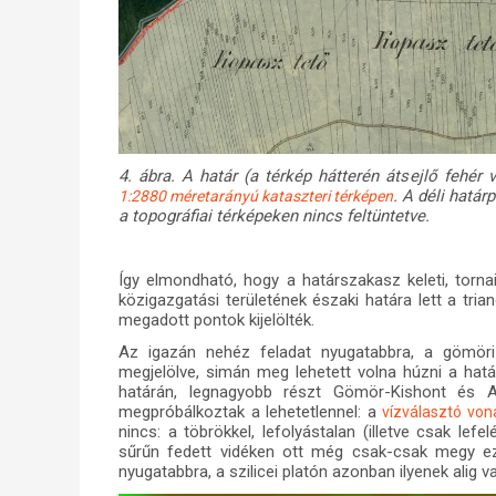
4. ábra. A határ (a térkép hátterén átsejlő fehér
. A déli határ
1:2880 méretarányú kataszteri térképen
a topográfiai térképeken nincs feltüntetve.
Így elmondható, hogy a határszakasz keleti, torn
közigazgatási területének északi határa lett a tria
megadott pontok kijelölték.
Az igazán nehéz feladat nyugatabbra, a gömöri
megjelölve, simán meg lehetett volna húzni a hatá
határán, legnagyobb részt Gömör-Kishont és A
megpróbálkoztak a lehetetlennel: a
vízválasztó vo
nincs: a töbrökkel, lefolyástalan (illetve csak lef
sűrűn fedett vidéken ott még csak-csak megy ez,
nyugatabbra, a szilicei platón azonban ilyenek alig va