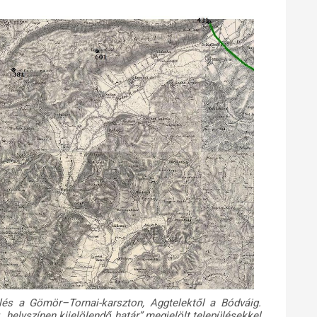
lölés a Gömör–Tornai-karszton, Aggtelektől a Bódváig.
 „helyszínen kijelölendő határ” megjelölt településekkel