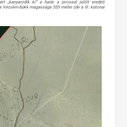
rt „kanyarodik ki” a határ a pirossal jelölt eredeti
: a Vecsem-bükk magassága 555 méter (de a III. katonai