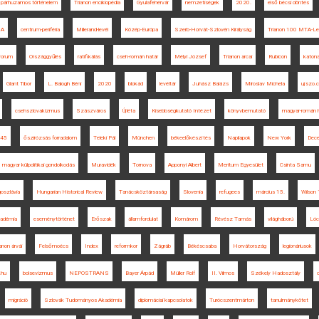
párhuzamos történelem
Trianon enciklopédia
Gyulafehérvár
nemzetiségek
2020.
első bécsi döntés
SA
centrum-periféria
Millerand-levél
Közép-Európa
Szerb-Horvát-Szlovén Királyság
Trianon 100 MTA-Le
Forum
Országgyűlés
ratifikálás
cseh-román határ
Mélyi József
Trianon arcai
Rubicon
katona
Glant Tibor
L. Balogh Béni
2020
blokád
levéltár
Juhász Balázs
Miroslav Michela
ujszo.
csehszlovakizmus
Szászváros
Újléta
Kisebbségkutató Intézet
könyvbemutató
magyar-román 
45
őszirózsás forradalom
Teleki Pál
München
békeelőkészítés
Napilapok
New York
Dec
magyar külpolitikai gondolkodás
Muravidék
Tornova
Apponyi Albert
Meritum Egyesület
Csinta Samu
oszlávia
Hungarian Historical Review
Tanácsköztársaság
Slovenia
refugees
március 15.
Wilson 
adémia
eseménytörténet
Erőszak
államfordulat
Komárom
Révész Tamás
világháború
Lóc
anon árvái
Felsőmoécs
Index
reformkor
Zágráb
Békéscsaba
Horvátország
legionáriusok
.hu
bolsevizmus
NEPOSTRANS
Bayer Árpád
Müller Rolf
II. Vilmos
Székely Hadosztály
migráció
Szlovák Tudományos Akadémia
diplomáciai kapcsolatok
Turócszentmárton
tanulmánykötet