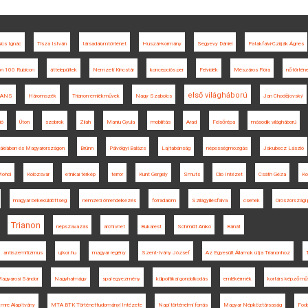
ics Ignác
Tisza István
társadalomtörténet
Huszár-kormány
Segyevy Dániel
Patakfalvi-Czirják Ágnes
on 100 Rubicon
áttelepültek
Nemzeti Kincstár
koncepciós per
Felvidék
Mészáros Flóra
nőtörtén
első világháború
RANS
Háromszék
Trianon-emlékművek
Nagy Szabolcs
Jan Chodějovský
ió
Úton
szobrok
Zilah
Maniu Gyula
mobilitás
Arad
Felsőrépa
második világháború
ovákiában és Magyarországon
Brünn
Pálvölgyi Balázs
Lajtabánság
népességmozgás
Jakubecz László
ohol
Kolozsvár
etnikai térkép
terror
Kunt Gergely
Smuts
Clio Intézet
Csáth Géza
Ko
magyar békeküldöttség
nemzeti önrendelkezés
forradalom
Szilágyillésfalva
csehek
Oroszországi 
Trianon
népszavazás
archívnet
Bukarest
Schmidt Anikó
Bánát
antiszemitizmus
ujkor.hu
magyar regény
Szent-Ivány József
Az Egyesült Államok útja Trianonhoz
agyarosi Sándor
Nagyhalmágy
spai egyezmény
külpolitikai gondolkodás
emlékérmék
kortárs képzőmű
mre Alapítvány
MTA BTK Történettudományi Intézete
Napi történelmi forrás
Magyar Népköztársaság
Fodo