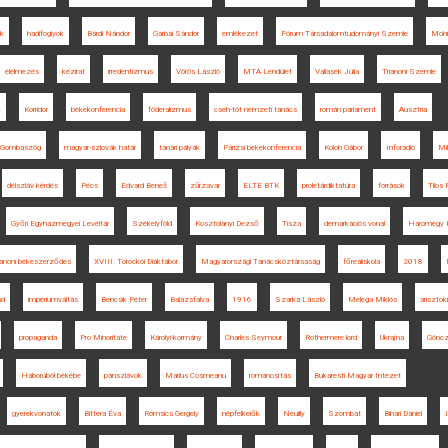
ok
hadifoglyok
Bárdi Nándor
Garbai Sándor
emlékezet
Fórum Társadalomtudományi Szemle
Mohr
élelmezés
kézirat
irredentizmus
Vörös László
MTA Lendület
Vallasek Júlia
Trianoni Szemle
k
Korridor
békekonferencia
föderalizmus
cseh-tót nemzeti tanács
román parlament
Ausztria
Gombaszög
magyar-szlovák határ
tanári pályák
Párizsi békekonferencia
Koloh Gábor
Inforádió
Mi
délszláv kérdés
Pécs
Edvard Beneš
zűrzavar
ELTE BTK
proletárdiktatúra
források
Tilos 
Győri Egyházmegyei Levéltár
Székelyföld
Kosztolányi Dezső
Tisza
demarkációs vonal
Háromegy K
rianoni békeszerződés
XVIII. Torockói Diáktábor
Magyarországi Tanácsköztársaság
főreáliskola
2018
nd
impériumváltás
Bencsik Péter
Balázsfalva
1916
Szarka László
Melega Miklós
arisztok
propaganda
Pro Minoritate
Károlyi-kormány
Charles Seymour
Rothermere lord
Ukrajna
Göncz
Háborúból békébe
pánszlávok
Marius Cosmeanu
románosítás
Bukaresti Magyar Intézet
gyerekvonatok
Bittera Éva
Romsics Gergely
népfelkelők
Neuilly
Szombat
Bihari Dániel
I