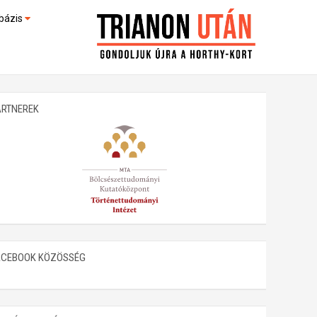
bázis
művek (feltöltés alatt)
kültek
ARTNEREK
ACEBOOK KÖZÖSSÉG