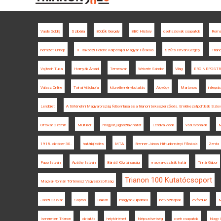
Vasile Goldiș
Szibéria
Bödők Gergely
BBC History
csehszlovák csapatok
Roms
nemzeti ünnep
II. Rákóczi Ferenc Kárpátaljai Magyar Főiskola
Szűts István Gergely
Trian
Vojtech Tuka
Hornyák Árpád
Temesvár
Wekerle Sándor
Világ
ERC NEPOST
Válasz Online
Tolnai Világlapja
közvéleménykutatás
Algyógy
Martonos
integrác
Lendület
A történelmi Magyarország felbomlása és a trianoni békeszerződés. Emlékezetpolitikák Szl
Ottokar Czernin
Múlt-kor
magyar-jugoszláv határ
Lendva-vidék
vasútvonalak
M
1918. október 30.
határkijelölés
MTA
Brenner János Hittudományi Főiskola
Zenta
Papp István
Apáthy István
Bánáti Köztársaság
magyar-osztrák határ
Timár Gábor
Trianon 100 Kutatócsoport
Magyar-Román Történész Vegyesbizottság
Jászi Oszkár
Sopron
Balkán
magyar külpolitika
hétköznapok
évforduló
M
Ismeretlen Trianon
oktatás
helytörténet
Népszövetség
cseh csapatok
Nagy I