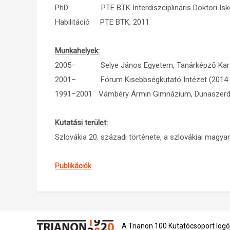
PhD PTE BTK Interdiszciplináris Doktori Iskol
Habilitáció PTE BTK, 2011
Munkahelyek:
2005– Selye János Egyetem, Tanárképző Kar 
2001– Fórum Kisebbségkutató Intézet (2014 ó
1991–2001 Vámbéry Ármin Gimnázium, Dunaszerdah
Kutatási terület:
Szlovákia 20. századi története, a szlovákiai magya
Publikációk
A Trianon 100 Kutatócsoport logó