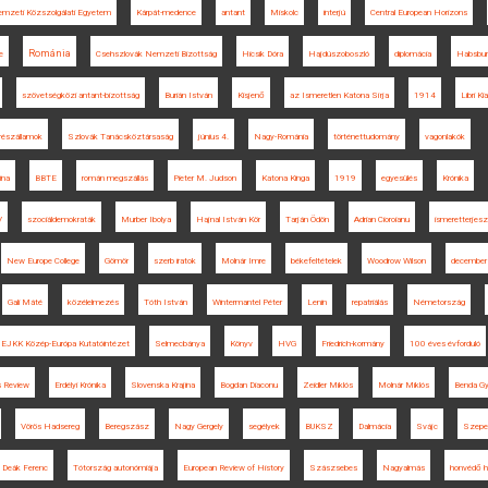
mzeti Közszolgálati Egyetem
Kárpát-medence
antant
Miskolc
interjú
Central European Horizons
Románia
e
Csehszlovák Nemzeti Bizottság
Hicsik Dóra
Hajdúszoboszló
diplomácia
Habsbur
szövetségközi antant-bizottság
Burián István
Kisjenő
az Ismeretlen Katona Sírja
1914
Libri Ki
részállamok
Szlovák Tanácsköztársaság
június 4.
Nagy-Románia
történettudomány
vagonlakók
ina
BBTE
román megszállás
Pieter M. Judson
Katona Kinga
1919
egyesülés
Krónika
V
szociáldemokraták
Murber Ibolya
Hajnal István Kör
Tarján Ödön
Adrian Cioroianu
ismeretterjes
New Europe College
Gömör
szerb iratok
Molnár Imre
békefeltételek
Woodrow Wilson
december 
Gali Máté
közélelmezés
Tóth István
Wintermantel Péter
Lenin
repatriálás
Németország
EJKK Közép-Európa Kutatóintézet
Selmecbánya
Könyv
HVG
Friedrich-kormány
100 éves évforduló
s Review
Erdélyi Krónika
Slovenska Krajina
Bogdan Diaconu
Zeidler Miklós
Molnár Miklós
Benda Gyu
Vörös Hadsereg
Beregszász
Nagy Gergely
segélyek
BUKSZ
Dalmácia
Svájc
Szepe
Deák Ferenc
Tótország autonómiája
European Review of History
Szászsebes
Nagyalmás
honvédő h