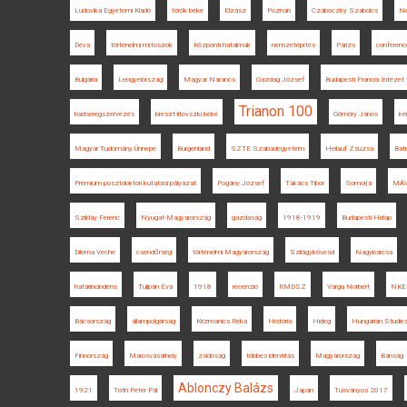
Ludovika Egyetemi Kiadó
török béke
Elzász
Poznan
Czáboczky Szabolcs
Ne
Déva
történelmi mítoszok
Központi hatalmak
nemzetépítés
Párizs
conferenc
Bulgária
Lengyelország
Magyar Narancs
Gazdag József
Budapesti Francia Intézet
Trianon 100
hadseregszervezés
breszt-litovszki béke
Gömöry János
ké
Magyar Tudomány Ünnepe
Burgenland
SZTE Szabadegyetem
Heilauf Zsuzsa
Batr
Prémium posztdoktori kutatási pályázat
Pogány József
Takács Tibor
Somorja
MÁ
Sziklay Ferenc
Nyugat-Magyarország
gazdaság
1918-1919
Budapesti Hírlap
Dilema Veche
csendőrség
történelmi Magyarország
Szilágykövesd
Nagybarcsa
határincindens
Tulipán Éva
1918
recenzió
RMDSZ
Varga Norbert
NKE 
Bácsország
állampolgárság
Krizmanics Réka
História
Hideg
Hungarian Studie
Finnország
Marosvásárhely
zsidóság
többes identitás
Magyarország
Bánság
Ablonczy Balázs
1921
Tóth Péter Pál
Japán
Tusványos 2017