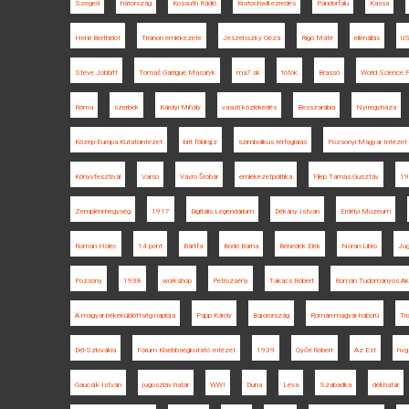
Szeged
hátország
Kossuth Rádió
Kratochwill ezredes
Pándorfalu
Kassa
Henri Berthelot
Trianon emlékezete
Jeszenszky Géza
Rigó Máté
ellenállás
U
Steve Jobbitt
Tomáš Garrigue Masaryk
ma7.sk
tótok
Brassó
World Science 
Róma
szerbek
Károlyi Mihály
vasúti közlekedés
Besszarábia
Nyíregyháza
Közép-Európa Kutatóintézet
brit földrajz
szimbolikus térfoglalás
Pozsonyi Magyar Intézet
Könyvfesztivál
Varsó
Vavro Šrobár
emlékezetpolitika
Filep Tamás Gusztáv
19
Zempléni-hegység
1917
Digitális Legendárium
Dékány István
Erdélyi Múzeum
Roman Holec
14 pont
Bártfa
Bodó Barna
Benedek Elek
Noran Libro
Jug
Pozsony
1938
workshop
Petrozsény
Takács Róbert
Román Tudományos Ak
A magyar békeküldöttség naplója
Papp Károly
Bajorország
Román-magyar háború
Tri
Dél-Szlovákia
Fórum Kisebbségkutató Intézet
1939
Győri Róbert
Az Est
hvg
Gaucsík István
jugoszláv határ
WWI
Duna
Léva
Szabadka
déli határ