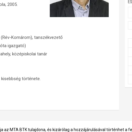
E
a, 2005.
(Rév-Komárom), tanszékvezető
ta igazgató)
ely, középiskolai tanár
r kisebbség története.
ja az MTA BTK tulajdona, és kizárólag a hozzájárulásával történhet a f