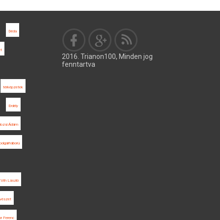
Déda
et
2016. Trianon100, Minden jog
fenntartva
térképzetek
Erdély
lozsi Ádám
polgárháború
Tóth László
vészet
r Ferenc