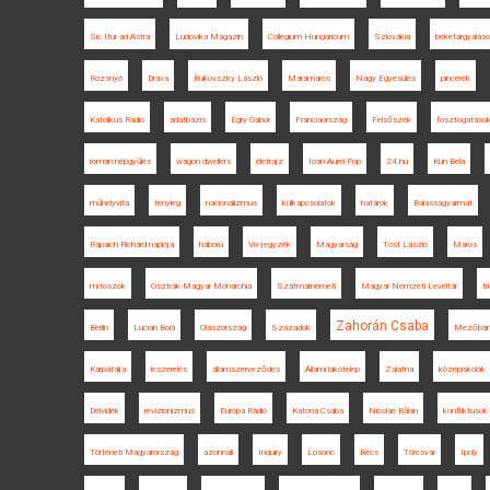
Sic Itur ad Astra
Ludovika Magazin
Collegium Hungaricum
Szlovákia
béketárgyalás
Rozsnyó
Dráva
Bukovszky László
Máramaros
Nagy Egyesülés
pincérek
Katolikus Rádió
adatbázis
Egry Gábor
Franciaország
Felsőszék
fosztogatáso
román népgyűlés
wagon dwellers
életrajz
Ioan-Aurel Pop
24.hu
Kun Béla
műhelyvita
tényleg
nacionalizmus
külkapcsolatok
határok
Balassagyarmat
Rapaich Richárd naplója
háború
Vix-jegyzék
Magyarság
Tost László
Maros
mítoszok
Osztrák-Magyar Monarchia
Szatmárnémeti
Magyar Nemzeti Levéltár
t
Zahorán Csaba
Berlin
Lucian Boia
Olaszország
Századok
Mezőbá
Kárpátalja
leszerelés
államszerveződés
Állami lakótelep
Zalatna
középiskolák
Délvidék
revizionizmus
Európa Rádió
Katona Csaba
Nicolae Bălan
konfliktusok
Történeti Magyarország
azonnali
Inquiry
Losonc
Bécs
Törcsvár
Ipoly