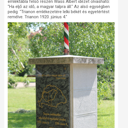
emléktábla felső részén Wass Albert idézet olvasható:
"Ha eljő az idő, a magyar talpra áll." Az alsó egységben
pedig: "Trianon emlékezetére lelki békét és egyetértést
remélve. Trianon 1920. június 4."