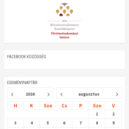
FACEBOOK KÖZÖSSÉG
ESEMÉNYNAPTÁR
2026
augusztus
H
K
Sze
Cs
P
Szo
V
1
2
3
4
5
6
7
8
9