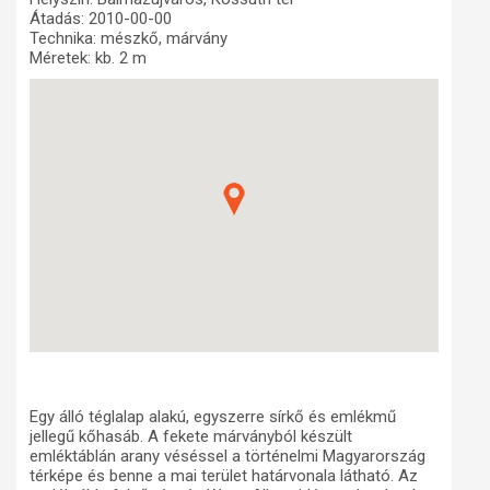
Átadás: 2010-00-00
Műhelymunkák
Technika: mészkő, márvány
Méretek: kb. 2 m
Egy álló téglalap alakú, egyszerre sírkő és emlékmű
jellegű kőhasáb. A fekete márványból készült
emléktáblán arany véséssel a történelmi Magyarország
térképe és benne a mai terület határvonala látható. Az