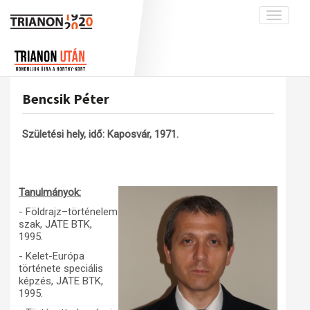
Toggle
navigati
Projekt
Rólunk
Előzmények
Hírek
A kutatócsoport működéséről
Nemzetközi kontextus: iratok és
Bencsik Péter
interpretációk
Blog
Munkatársaink
Az összeomlás és a magyar társadalom
Krónika
Születési hely, idő: Kaposvár, 1971.
A békerendszer megszilárdulása
Galéria
Utókor és emlékezet
Adatbázis
Tanulmányok:
Visszhang
Emlékművek (feltöltés alatt)
- Földrajz–történelem
Publikációk
Menekültek
szak, JATE BTK,
1995.
Kapcsolat
- Kelet-Európa
Trianon-kommentár
története speciális
képzés, JATE BTK,
Dokumentumok
1995.
A trianoni szerződés