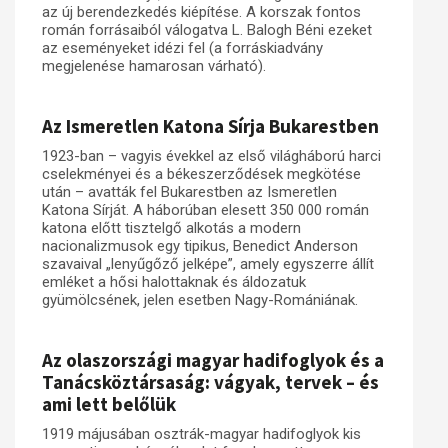
az új berendezkedés kiépítése. A korszak fontos
román forrásaiból válogatva L. Balogh Béni ezeket
Műhelymunkák
az eseményeket idézi fel (a forráskiadvány
megjelenése hamarosan várható).
Az Ismeretlen Katona Sírja Bukarestben
1923-ban – vagyis évekkel az első világháború harci
cselekményei és a békeszerződések megkötése
után – avatták fel Bukarestben az Ismeretlen
Katona Sírját. A háborúban elesett 350 000 román
katona előtt tisztelgő alkotás a modern
nacionalizmusok egy tipikus, Benedict Anderson
szavaival „lenyűgőző jelképe”, amely egyszerre állít
emléket a hősi halottaknak és áldozatuk
gyümölcsének, jelen esetben Nagy-Romániának.
Az olaszországi magyar hadifoglyok és a
Tanácsköztársaság: vágyak, tervek – és
ami lett belőlük
1919 májusában osztrák-magyar hadifoglyok kis