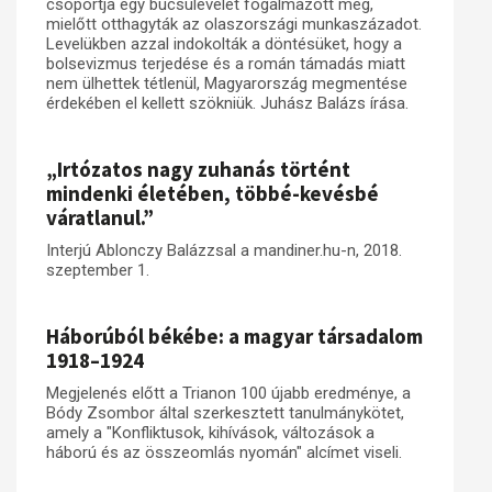
csoportja egy búcsúlevelet fogalmazott meg,
mielőtt otthagyták az olaszországi munkaszázadot.
Levelükben azzal indokolták a döntésüket, hogy a
bolsevizmus terjedése és a román támadás miatt
nem ülhettek tétlenül, Magyarország megmentése
érdekében el kellett szökniük. Juhász Balázs írása.
„Irtózatos nagy zuhanás történt
mindenki életében, többé-kevésbé
váratlanul.”
Interjú Ablonczy Balázzsal a mandiner.hu-n, 2018.
szeptember 1.
Háborúból békébe: a magyar társadalom
1918–1924
Megjelenés előtt a Trianon 100 újabb eredménye, a
Bódy Zsombor által szerkesztett tanulmánykötet,
amely a "Konfliktusok, kihívások, változások a
háború és az összeomlás nyomán" alcímet viseli.