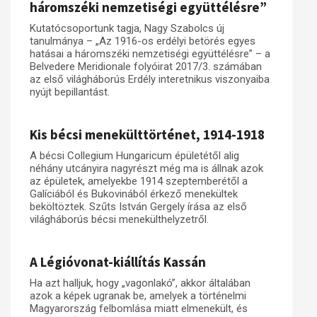
háromszéki nemzetiségi együttélésre”
Kutatócsoportunk tagja, Nagy Szabolcs új
tanulmánya – „Az 1916-os erdélyi betörés egyes
hatásai a háromszéki nemzetiségi együttélésre” – a
Belvedere Meridionale folyóirat 2017/3. számában
az első világháborús Erdély interetnikus viszonyaiba
nyújt bepillantást.
Kis bécsi menekülttörténet, 1914-1918
A bécsi Collegium Hungaricum épületétől alig
néhány utcányira nagyrészt még ma is állnak azok
az épületek, amelyekbe 1914 szeptemberétől a
Galíciából és Bukovinából érkező menekültek
beköltöztek. Szűts István Gergely írása az első
világháborús bécsi menekülthelyzetről.
A Légióvonat-kiállítás Kassán
Ha azt halljuk, hogy „vagonlakó”, akkor általában
azok a képek ugranak be, amelyek a történelmi
Magyarország felbomlása miatt elmenekült, és