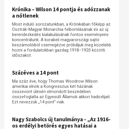
Krónika – Wilson 14 pontja és adózzanak
a nőtlenek
Most induló sorozatunkban, a Krónikában főképp az
Osztrák-Magyar Monarchia felbomlásának és az új
berendezkedés kialakulásának fontos eseményeire
koncentrálunk. A korabeli magyarországi sajtó
beszámolóiból csemegézve próbáljuk meg közelebb
hozni a fordulatokban gazdag 1918–1920 közötti
időszakot.
Százéves a 14 pont
Ma száz éve, hogy Thomas Woodrow Wilson
amerikai elnök a Kongresszus két házának
összevont ülésén elmondott beszédében
összefoglalta az Egyesült Államok akkori hadicéljait.
Ezt nevezzük „14 pont”-nak.
Nagy Szabolcs új tanulmánya - „Az 1916-
os erdélyi betörés egyes hatásai a