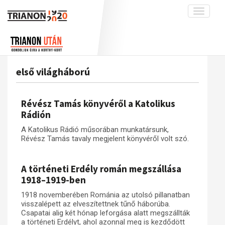
Toggle
navigati
Projekt
Rólunk
Előzmények
Hírek
A kutatócsoport működéséről
Nemzetközi kontextus: iratok és
első világháború
interpretációk
Blog
Munkatársaink
Az összeomlás és a magyar társadalom
Krónika
Révész Tamás könyvéről a Katolikus
A békerendszer megszilárdulása
Galéria
Rádión
Utókor és emlékezet
Adatbázis
A Katolikus Rádió műsorában munkatársunk,
Révész Tamás tavaly megjelent könyvéről volt szó.
Visszhang
Emlékművek (feltöltés alatt)
Publikációk
Menekültek
A történeti Erdély román megszállása
Kapcsolat
1918–1919-ben
Trianon-kommentár
1918 novemberében Románia az utolsó pillanatban
visszalépett az elveszítettnek tűnő háborúba.
Dokumentumok
Csapatai alig két hónap leforgása alatt megszállták
a történeti Erdélyt, ahol azonnal meg is kezdődött
A trianoni szerződés