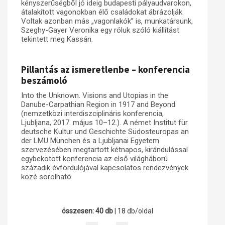
kényszerűségből jó ideig budapesti pályaudvarokon,
átalakított vagonokban élő családokat ábrázolják.
Voltak azonban más „vagonlakók” is, munkatársunk,
Szeghy-Gayer Veronika egy róluk szóló kiállítást
tekintett meg Kassán.
Pillantás az ismeretlenbe – konferencia
beszámoló
Into the Unknown. Visions and Utopias in the
Danube-Carpathian Region in 1917 and Beyond
(nemzetközi interdiszciplináris konferencia,
Ljubljana, 2017. május 10–12.). A német Institut für
deutsche Kultur und Geschichte Südosteuropas an
der LMU München és a Ljubljanai Egyetem
szervezésében megtartott kétnapos, kirándulással
egybekötött konferencia az első világháború
századik évfordulójával kapcsolatos rendezvények
közé sorolható.
összesen: 40 db
| 18 db/oldal