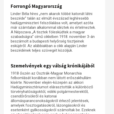
Forrongó Magyarország
Linder Béla híres „nem akarok többé katonát látni
beszéde” talán az elmúlt évszázad leghíresebb
hadügyminiszteri felszólalása volt, amelyet azóta
már számtalan alkalommal idéztek és értelmeztek.
A Népszava „A tisztek fölesküdtek a magyar
szabadságra” című cikkében 1918. november 3-án
beszámolt a budapesti helyőrség tisztjeinek
esküjéről. Az alábbiakban a cikk alapján Linder
beszédének teljes szövegét közöljük.
Szemelvények egy válság krónikájából
1918 őszén az Osztrák-Magyar Monarchia
felbomlását korábban nem látott erőszakhullám
kísérte. November elején-közepén az akkori
Hadügyminisztériumot elárasztották a különböző
törvényhatóságoktól, vidéki polgármesterektől,
csendőrőrsökről és katonai
állomásparancsnokságokról érkező jelentések,
amelyek fosztogatásokról, lázongásokról és
esetenként gyilkosságokról számoltak be. Ezeknek