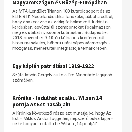
Magyarországon és Közép-Európában
Az MTA-Lendület Trianon 100 kutatócsoport és az
ELTE BTK Néderlandisztika Tanszéke, abból a célból,
hogy összegezze az eddig felhalmozott tudást a
kérdésben, egyúttal új szempontokat fogalmazzon
meg és utakat nyisson a kutatásban, Budapestre,
2018. november 9-10-én kétnapos konferenciát
hirdet menekülés, háború utáni népességmozgás -
mozgatás, menekültek integrációja témakörében.
Egy káplán patriálásai 1919-1922
Szűts István Gergely cikke a Pro Minoritate legújabb
számában.
Krónika - Indulhat az alku. Wilson 14
pontja Az Est hasábjain
A Krónika következő része azt mutatja be, hogy Az
Est – Miklós Andor független, népszerű bulvárlapja –
cikke hogyan mutatta be Wilson „14 pontját”.