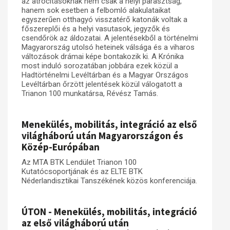
az atrocitásoknak nem csak a helyi parasztság,
hanem sok esetben a felbomló alakulataikat
egyszerűen otthagyó visszatérő katonák voltak a
főszereplői és a helyi vasutasok, jegyzők és
csendőrök az áldozatai. A jelentésekből a történelmi
Magyarország utolsó heteinek válsága és a viharos
változások drámai képe bontakozik ki. A Krónika
most induló sorozatában jobbára ezek közül a
Hadtörténelmi Levéltárban és a Magyar Országos
Levéltárban őrzött jelentések közül válogatott a
Trianon 100 munkatársa, Révész Tamás.
Menekülés, mobilitás, integráció az első
világháború után Magyarországon és
Közép-Európában
Az MTA BTK Lendület Trianon 100
Kutatócsoportjának és az ELTE BTK
Néderlandisztikai Tanszékének közös konferenciája.
ÚTON - Menekülés, mobilitás, integráció
az első világháború után