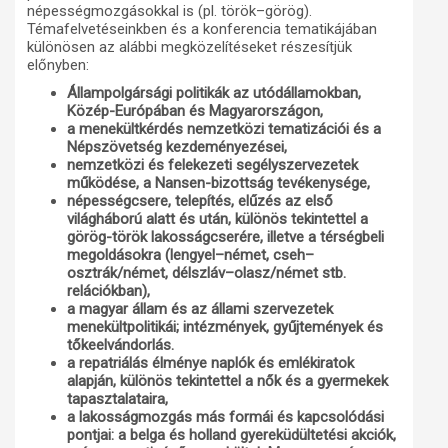
népességmozgásokkal is (pl. török–görög).
Témafelvetéseinkben és a konferencia tematikájában
különösen az alábbi megközelítéseket részesítjük
előnyben:
Állampolgársági politikák az utódállamokban,
Közép-Európában és Magyarországon,
a menekültkérdés nemzetközi tematizációi és a
Népszövetség kezdeményezései,
nemzetközi és felekezeti segélyszervezetek
működése, a Nansen-bizottság tevékenysége,
népességcsere, telepítés, elűzés az első
világháború alatt és után, különös tekintettel a
görög-török lakosságcserére, illetve a térségbeli
megoldásokra (lengyel–német, cseh–
osztrák/német, délszláv–olasz/német stb.
relációkban),
a magyar állam és az állami szervezetek
menekültpolitikái; intézmények, gyűjtemények és
tőkeelvándorlás.
a repatriálás élménye naplók és emlékiratok
alapján, különös tekintettel a nők és a gyermekek
tapasztalataira,
a lakosságmozgás más formái és kapcsolódási
pontjai: a belga és holland gyereküdültetési akciók,