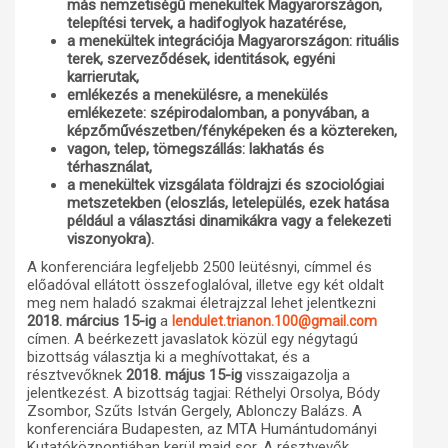
más nemzetiségű menekültek Magyarországon,
telepítési tervek, a hadifoglyok hazatérése,
a menekültek integrációja Magyarországon: rituális
terek, szerveződések, identitások, egyéni
karrierutak,
emlékezés a menekülésre, a menekülés
emlékezete: szépirodalomban, a ponyvában, a
képzőművészetben/fényképeken és a köztereken,
vagon, telep, tömegszállás: lakhatás és
térhasználat,
a menekültek vizsgálata földrajzi és szociológiai
metszetekben (eloszlás, letelepülés, ezek hatása
például a választási dinamikákra vagy a felekezeti
viszonyokra).
A konferenciára legfeljebb 2500 leütésnyi, címmel és
előadóval ellátott összefoglalóval, illetve egy két oldalt
meg nem haladó szakmai életrajzzal lehet jelentkezni
2018. március 15-ig
a
lendulet.trianon.100@gmail.com
címen. A beérkezett javaslatok közül egy négytagú
bizottság választja ki a meghívottakat, és a
résztvevőknek
2018. május 15-ig
visszaigazolja a
jelentkezést. A bizottság tagjai: Réthelyi Orsolya, Bódy
Zsombor, Szűts István Gergely, Ablonczy Balázs. A
konferenciára Budapesten, az MTA Humántudományi
Kutatóközpontjában kerül majd sor. A résztvevők