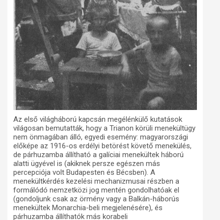
Az első világháború kapcsán megélénkülő kutatások
világosan bemutatták, hogy a Trianon körüli menekültügy
nem önmagában álló, egyedi esemény: magyarországi
előképe az 1916-os erdélyi betörést követő menekülés,
de párhuzamba állítható a galíciai menekültek háború
alatti ügyével is (akiknek persze egészen más
percepciója volt Budapesten és Bécsben). A
menekültkérdés kezelési mechanizmusai részben a
formálódó nemzetközi jog mentén gondolhatóak el
(gondoljunk csak az örmény vagy a Balkán-háborús
menekültek Monarchia-beli megjelenésére), és
párhuzamba állíthatók más korabeli