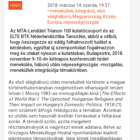
HÍREK
2018. március 14. szerda, 19:37
Műhelymunkák
•
menekültek
,
integráció
,
első
világháború
,
Magyarország
,
Közép-
Európa
,
népességmozgás
Az MTA-Lendület Trianon 100 kutatócsoport és az
ELTE BTK Néderlandisztika Tanszéke, abból a célból,
hogy összegezze az eddig felhalmozott tudást a
kérdésben, egyúttal új szempontokat fogalmazzon
meg és utakat nyisson a kutatásban, Budapestre, 2018.
november 9-10-én kétnapos konferenciát hirdet
menekülés, háború utáni népességmozgás -mozgatás,
menekültek integrációja témakörében.
Az első világháború utáni menekültek története a magyar
történettudományban meglehetősen elhanyagolt terület:
Istvan I. Mocsy 1983-as monográfiáján kívül (
The Effects
of World War I: The Uprooted: Hungarian Refugees and
Their Impact on Hungary's Domestic Politics, 1918-21
)
nem született átfogó feldolgozás a témában. Azonban
ez utóbbi sem használt levéltári forrásokat a feltárásai
során. A témáról szóló, azóta megjelent
résztanulmányok is nagyrészt ennek adataira, illetve az
Országos Menekültügyi Hivatal nyomtatásban kiadott
jelentéseire támaszkodnak. Ideje ennek megállapításain,