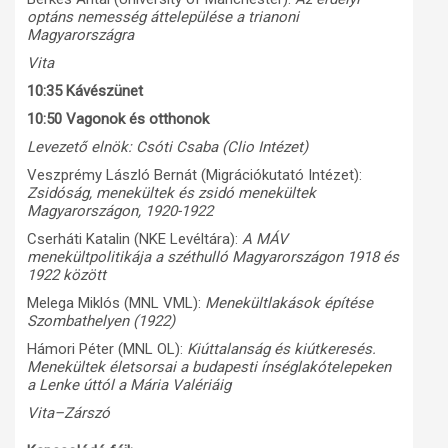
optáns nemesség áttelepülése a trianoni
Magyarországra
Vita
10:35 Kávészünet
10:50 Vagonok és otthonok
Levezető elnök: Csóti Csaba (Clio Intézet)
Veszprémy László Bernát (Migrációkutató Intézet):
Zsidóság, menekültek és zsidó menekültek
Magyarországon, 1920-1922
Cserháti Katalin (NKE Levéltára):
A MÁV
menekültpolitikája a széthulló Magyarországon 1918 és
1922 között
Melega Miklós (MNL VML):
Menekültlakások építése
Szombathelyen (1922)
Hámori Péter (MNL OL):
Kiúttalanság és kiútkeresés.
Menekültek életsorsai a budapesti ínséglakótelepeken
a Lenke úttól a Mária Valériáig
Vita–Zárszó