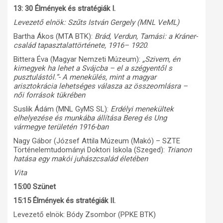
13: 30 Élmények és stratégiák I.
Levezető elnök: Szűts István Gergely (MNL VeML)
Bartha Ákos (MTA BTK):
Brád, Verdun, Tamási: a Kráner-
család tapasztalattörténete, 1916– 1920
.
Bittera Éva (Magyar Nemzeti Múzeum):
„Szivem, én
kimegyek ha lehet a Svájcba – el a szégyentől s
pusztulástól.”- A menekülés, mint a magyar
arisztokrácia lehetséges válasza az összeomlásra –
női források tükrében
Suslik Ádám (MNL GyMS SL):
Erdélyi menekültek
elhelyezése és munkába állítása Bereg és Ung
vármegye területén 1916-ban
Nagy Gábor (József Attila Múzeum (Makó) – SZTE
Történelemtudományi Doktori Iskola (Szeged):
Trianon
hatása egy makói juhászcsalád életében
Vita
15:00 Szünet
15:15 Élmények és stratégiák II.
Levezető elnök: Bódy Zsombor (PPKE BTK)