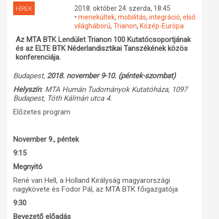
HÍREK
2018. október 24. szerda, 18:45
Műhelymunkák
•
menekültek
,
mobilitás
,
integráció
,
első
világháború
,
Trianon
,
Közép-Európa
Az MTA BTK Lendület Trianon 100 Kutatócsoportjának
és az ELTE BTK Néderlandisztikai Tanszékének közös
konferenciája.
Budapest,
2018. november 9-10. (péntek-szombat)
Helyszín
: MTA Humán Tudományok Kutatóháza, 1097
Budapest, Tóth Kálmán utca 4.
Előzetes program
November 9., péntek
9:15
Megnyitó
René van Hell, a Holland Királyság magyarországi
nagykövete és Fodor Pál, az MTA BTK főigazgatója
9:30
Bevezető előadás