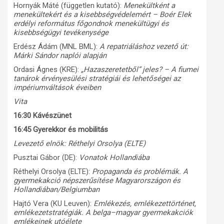
Hornyák Máté (független kutató):
Menekültként a
menekültekért és a kisebbségvédelemért – Boér Elek
erdélyi református főgondnok menekültügyi és
kisebbségügyi tevékenysége
Erdész Ádám (MNL BML):
A repatriáláshoz vezető út:
Márki Sándor naplói alapján
Ordasi Ágnes (KRE):
„Hazaszeretetből” jeles? – A fiumei
tanárok érvényesülési stratégiái és lehetőségei az
impériumváltások éveiben
Vita
16:30 Kávészünet
16:45 Gyerekkor és mobilitás
Levezető elnök: Réthelyi Orsolya (ELTE)
Pusztai Gábor (DE):
Vonatok Hollandiába
Réthelyi Orsolya (ELTE):
Propaganda és problémák. A
gyermekakció népszerűsítése Magyarországon és
Hollandiában/Belgiumban
Hajtó Vera (KU Leuven):
Emlékezés, emlékezettörténet,
emlékezetstratégiák. A belga–magyar gyermekakciók
emlékeinek utóélete