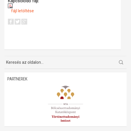
Kapcsolódó fájl:
fájl letöltése
PARTNEREK