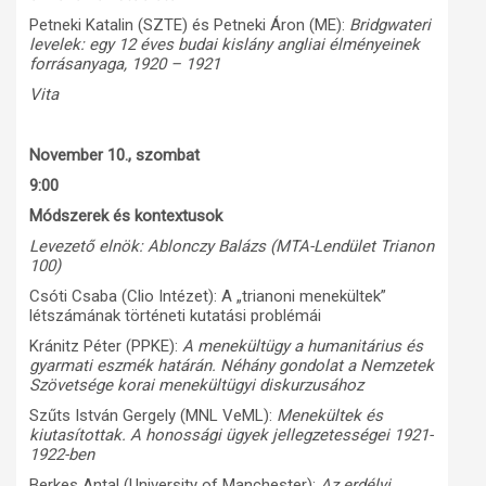
Petneki Katalin (SZTE) és Petneki Áron (ME):
Bridgwateri
levelek: egy 12 éves budai kislány angliai élményeinek
forrásanyaga, 1920 – 1921
Vita
November 10., szombat
9:00
Módszerek és kontextusok
Levezető elnök: Ablonczy Balázs (MTA-Lendület Trianon
100)
Csóti Csaba (Clio Intézet): A „trianoni menekültek”
létszámának történeti kutatási problémái
Kránitz Péter (PPKE):
A menekültügy a humanitárius és
gyarmati eszmék határán. Néhány gondolat a Nemzetek
Szövetsége korai menekültügyi diskurzusához
Szűts István Gergely (MNL VeML):
Menekültek és
kiutasítottak. A honossági ügyek jellegzetességei 1921-
1922-ben
Berkes Antal (University of Manchester):
Az erdélyi