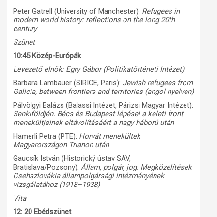
Peter Gatrell (University of Manchester):
Refugees in
modern world history: reflections on the long 20th
century
Szünet
10:45 Közép-Európák
Levezető elnök: Egry Gábor (Politikatörténeti Intézet)
Barbara Lambauer (SIRICE, Paris):
Jewish refugees from
Galicia, between frontiers and territories (angol nyelven)
Pálvölgyi Balázs (Balassi Intézet, Párizsi Magyar Intézet):
Senkiföldjén. Bécs és Budapest lépései a keleti front
menekültjeinek eltávolításáért a nagy háború után
Hamerli Petra (PTE):
Horvát menekültek
Magyarországon Trianon után
Gaucsík István (Historický ústav SAV,
Bratislava/Pozsony):
Állam, polgár, jog. Megközelítések
Csehszlovákia állampolgársági intézményének
vizsgálatához (1918–1938)
Vita
12: 20 Ebédszünet