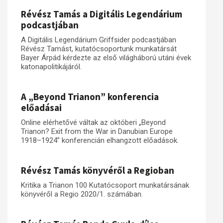
Révész Tamás a Digitális Legendárium
Műhelymunkák
podcastjában
A Digitális Legendárium Griffsider podcastjában
Révész Tamást, kutatócsoportunk munkatársát
Bayer Árpád kérdezte az első világháború utáni évek
katonapolitikájáról.
A „Beyond Trianon” konferencia
előadásai
Online elérhetővé váltak az októberi „Beyond
Trianon? Exit from the War in Danubian Europe
1918–1924” konferencián elhangzott előadások.
Révész Tamás könyvéről a Regioban
Kritika a Trianon 100 Kutatócsoport munkatársának
könyvéről a Regio 2020/1. számában.