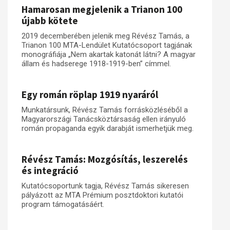
Hamarosan megjelenik a Trianon 100
újabb kötete
2019 decemberében jelenik meg Révész Tamás, a
Trianon 100 MTA-Lendület Kutatócsoport tagjának
monográfiája „Nem akartak katonát látni? A magyar
állam és hadserege 1918-1919-ben” címmel.
Egy román röplap 1919 nyaráról
Munkatársunk, Révész Tamás forrásközléséből a
Magyarországi Tanácsköztársaság ellen irányuló
román propaganda egyik darabját ismerhetjük meg.
Révész Tamás: Mozgósítás, leszerelés
és integráció
Kutatócsoportunk tagja, Révész Tamás sikeresen
pályázott az MTA Prémium posztdoktori kutatói
program támogatásáért.