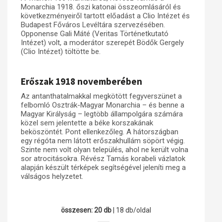
Monarchia 1918. őszi katonai összeomlásáról és
következményeiről tartott előadást a Clio Intézet és
Budapest Főváros Levéltára szervezésében.
Opponense Gali Máté (Veritas Történetkutató
Intézet) volt, a moderátor szerepét Bödők Gergely
(Clio Intézet) töltötte be.
Erőszak 1918 novemberében
Az antanthatalmakkal megkötött fegyverszünet a
felbomló Osztrák-Magyar Monarchia – és benne a
Magyar Királyság – legtöbb állampolgára számára
közel sem jelentette a béke korszakának
beköszöntét. Pont ellenkezőleg. A hátországban
egy régóta nem látott erőszakhullám söpört végig.
Szinte nem volt olyan település, ahol ne került volna
sor atrocitásokra. Révész Tamás korabeli vázlatok
alapján készült térképek segítségével jeleníti meg a
válságos helyzetet.
összesen: 20 db
| 18 db/oldal