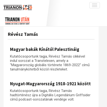
Toggle
navigati
Projekt
Rólunk
Előzmények
Hírek
A kutatócsoport működéséről
Nemzetközi kontextus: iratok és
Révész Tamás
interpretációk
Blog
Munkatársaink
Az összeomlás és a magyar társadalom
Krónika
Magyar bakák Kínától Palesztináig
A békerendszer megszilárdulása
Galéria
Kutatócsoportunk tagja, Révész Tamás cikkével
Utókor és emlékezet
Adatbázis
indul sorozat a Transtelexen, amely a
"Magyarország globális története 1869-2022" című
Visszhang
Emlékművek (feltöltés alatt)
tanulmánykötetből közöl részleteket.
Publikációk
Menekültek
Nyugat-Magyarország 1918-1921 között
Kapcsolat
Trianon-kommentár
Kutatócsoportunk tagja, Révész Tamás
hadtörténész újra a Digitális Legendárium Griffsider
Dokumentumok
című podcast-sorozatának vendége volt.
A trianoni szerződés