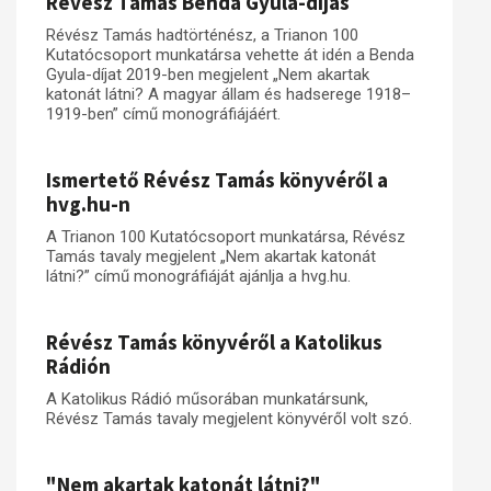
Révész Tamás Benda Gyula-díjas
Révész Tamás hadtörténész, a Trianon 100
Kutatócsoport munkatársa vehette át idén a Benda
Gyula-díjat 2019-ben megjelent „Nem akartak
katonát látni? A magyar állam és hadserege 1918–
1919-ben” című monográfiájáért.
Ismertető Révész Tamás könyvéről a
hvg.hu-n
A Trianon 100 Kutatócsoport munkatársa, Révész
Tamás tavaly megjelent „Nem akartak katonát
látni?” című monográfiáját ajánlja a hvg.hu.
Révész Tamás könyvéről a Katolikus
Rádión
A Katolikus Rádió műsorában munkatársunk,
Révész Tamás tavaly megjelent könyvéről volt szó.
"Nem akartak katonát látni?"