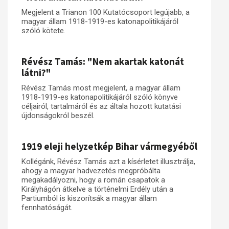
Megjelent a Trianon 100 Kutatócsoport legújabb, a
magyar állam 1918-1919-es katonapolitikájáról
szóló kötete.
Révész Tamás: "Nem akartak katonát
látni?"
Révész Tamás most megjelent, a magyar állam
1918-1919-es katonapolitikájáról szóló könyve
céljairól, tartalmáról és az általa hozott kutatási
újdonságokról beszél.
1919 eleji helyzetkép Bihar vármegyéből
Kollégánk, Révész Tamás azt a kísérletet illusztrálja,
ahogy a magyar hadvezetés megpróbálta
megakadályozni, hogy a román csapatok a
Királyhágón átkelve a történelmi Erdély után a
Partiumból is kiszorítsák a magyar állam
fennhatóságát.