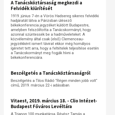
A Tanácsköztársaság megkezdi a
Felvidék kiürítését
1919. június 7-én a Vörös Hadsereg sikeres felvidéki
hadjáratát látva a Párizsban ülésező
békekonferencia jegyzéket küldött Budapestre,
amelyben felszólította a Tanácskormányt, hogy
azonnal szüntessék be a hadműveleteket. A
közvélemény által csak (első) Clemenceau-
jegyzékként ismert távirat ekkor még homályos
ígéretet tett arra, hogy a feltételek teljesítése esetén
a Tanácskormányt meg fogják hívni a
békekonferenciára.
Beszélgetés a Tanácsköztársaságról
Beszélgetés a Tilos Rádió "Régen minden jobb volt"
című, 2019. március 22-i adásában.
Vitaest, 2019. március 18. - Clio Intézet-
Budapest Főváros Levéltára
A Trianon 100 munkatársa, Révész Tamás a