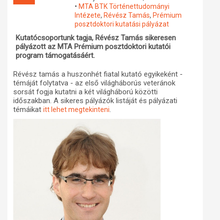
•
MTA BTK Történettudományi
Műhelymunkák
Intézete
,
Révész Tamás
,
Prémium
posztdoktori kutatási pályázat
Kutatócsoportunk tagja, Révész Tamás sikeresen
pályázott az MTA Prémium posztdoktori kutatói
program támogatásáért.
Révész tamás a huszonhét fiatal kutató egyikeként -
témáját folytatva - az első világháborús veteránok
sorsát fogja kutatni a két világháború közötti
időszakban. A sikeres pályázók listáját és pályázati
témáikat
.
itt lehet megtekinteni