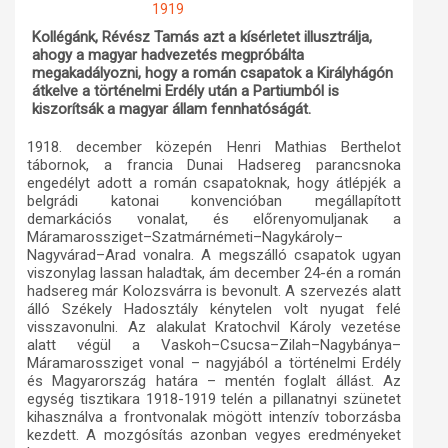
1919
Műhelymunkák
Kollégánk, Révész Tamás azt a kísérletet illusztrálja,
ahogy a magyar hadvezetés megpróbálta
megakadályozni, hogy a román csapatok a Királyhágón
átkelve a történelmi Erdély után a Partiumból is
kiszorítsák a magyar állam fennhatóságát.
1918. december közepén Henri Mathias Berthelot
tábornok, a francia Dunai Hadsereg parancsnoka
engedélyt adott a román csapatoknak, hogy átlépjék a
belgrádi katonai konvencióban megállapított
demarkációs vonalat, és előrenyomuljanak a
Máramarossziget–Szatmárnémeti–Nagykároly–
Nagyvárad–Arad vonalra. A megszálló csapatok ugyan
viszonylag lassan haladtak, ám december 24-én a román
hadsereg már Kolozsvárra is bevonult. A szervezés alatt
álló Székely Hadosztály kénytelen volt nyugat felé
visszavonulni. Az alakulat Kratochvil Károly vezetése
alatt végül a Vaskoh–Csucsa–Zilah–Nagybánya–
Máramarossziget vonal – nagyjából a történelmi Erdély
és Magyarország határa – mentén foglalt állást. Az
egység tisztikara 1918-1919 telén a pillanatnyi szünetet
kihasználva a frontvonalak mögött intenzív toborzásba
kezdett. A mozgósítás azonban vegyes eredményeket