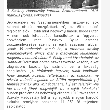
A Székely Hadosztály katonái, Szatmárnémeti, 1919.
március (forrás: wikipedia)
Debrecenben és Szatmárnémetiben viszonylag sok
katonát sikerült mozgósítani, míg az Alföld belső
régióiban élők – több mint négyévnyi háborúskodás után
– nem sok lelkesedést tanúsítottak a fegyveres
honvédelem iránt. Ruszkay Gyula ezredes
visszaemlékezése szerint az egyik szatmári faluban
„csak 30 emberünk vonult be, a toborzás sovány
eredményeként. Nincs már a magyarban lelkesedés,
megunta a hosszú háborút. Pedig most kiverhetnénk az
oláhokat.”
Muzsnai Zoltán szakaszvezető később, a két
világháború között így számolt be a lakosság
hangulatáról.
„A férfiaknak fegyvert, ruhát kínáltunk,
hogy álljanak közénk, feltartóztatni az oláhokat, ne
nézzék tétlenül legalább az Alföld megcsúfolását […]
felhívásunknak alig volt foganatja, […] azt felelték:
»
ha
ide mernek jönni, megvédjük mi a saját falunkat.
«
”
Minden probléma és nehézség ellenére 1919 tavaszára a
Székely Hadosztály lett a legnagyobb magyar harcoló
alakulat, amelyben összesen 11 353 fő teljesített
szolgálatot.