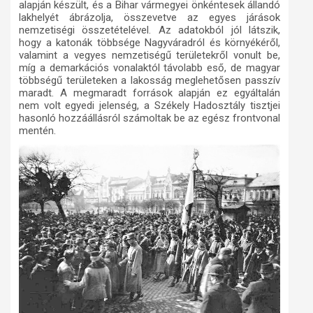
alapján készült, és a Bihar vármegyei önkéntesek állandó
lakhelyét ábrázolja, összevetve az egyes járások
nemzetiségi összetételével. Az adatokból jól látszik,
hogy a katonák többsége Nagyváradról és környékéről,
valamint a vegyes nemzetiségű területekről vonult be,
míg a demarkációs vonalaktól távolabb eső, de magyar
többségű területeken a lakosság meglehetősen passzív
maradt. A megmaradt források alapján ez egyáltalán
nem volt egyedi jelenség, a Székely Hadosztály tisztjei
hasonló hozzáállásról számoltak be az egész frontvonal
mentén.