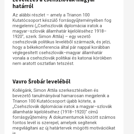
határról
Az alábbi részlet – amely a Trianon 100
Kutatócsoport készülő forrásgyűjteményében fog
megjelenni („Csehszlovák diplomáciai iratok a
magyar–szlovák államhatár kijelöléséhez 1918–
1920”, szerk. Simon Attila) – egy vezető
csehszlovák politikus leveléből származik, és jelzi,
hogy a békekonferencia által pár nappal korábban
véglegesített csehszlovák–magyar államhatár
vonala a csehszlovák politikai és katonai körökben
nem aratott osztatlan tetszést.
Vavro Šrobár leveléből
Kollégánk, Simon Attila szerkesztésében és
bevezető tanulmányával hamarosan megjelenik a
Trianon 100 Kutatócsoport újabb kötete, a
„Csehszlovák diplomáciai iratok a magyar–szlovák
államhatár kijelöléséhez (1918–1920)” című
forrásgyűjtemény. A dokumentumok között számos
fontos levél is szerepel, amelyek segítenek
megvilágítani az új határtervek mögötti motivációkat
is.