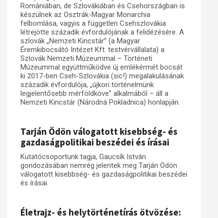
Romániában, de Szlovákiában és Csehországban is
készülnek az Osztrák-Magyar Monarchia
felbomlása, vagyis a független Csehszlovákia
létrejötte századik évfordulójának a felidézésére. A
szlovák „Nemzeti Kincstár” (a Magyar
Éremkibocsátó Intézet Kft. testvérvállalata) a
Szlovák Nemzeti Múzeummal – Történeti
Múzeummal együttműködve új emlékérmét bocsát
ki 2017-ben Cseh-Szlovákia (sic!) megalakulásának
századik évfordulója, „újkori történelmünk
legjelentősebb mérföldköve” alkalmából – áll a
Nemzeti Kincstár (Národná Pokladnica) honlapján.
Tarján Ödön válogatott kisebbség- és
gazdaságpolitikai beszédei és írásai
Kutatócsoportunk tagja, Gaucsík István
gondozásában nemrég jelentek meg Tarján Ödön
válogatott kisebbség- és gazdaságpolitikai beszédei
és írásai.
Életrajz- és helytörténetírás ötvözése: