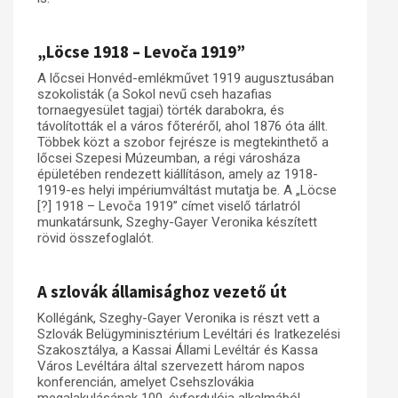
„Löcse 1918 – Levoča 1919”
A lőcsei Honvéd-emlékművet 1919 augusztusában
szokolisták (a Sokol nevű cseh hazafias
tornaegyesület tagjai) törték darabokra, és
távolították el a város főteréről, ahol 1876 óta állt.
Többek közt a szobor fejrésze is megtekinthető a
lőcsei Szepesi Múzeumban, a régi városháza
épületében rendezett kiállításon, amely az 1918-
1919-es helyi impériumváltást mutatja be. A „Löcse
[?] 1918 – Levoča 1919” címet viselő tárlatról
munkatársunk, Szeghy-Gayer Veronika készített
rövid összefoglalót.
A szlovák államisághoz vezető út
Kollégánk, Szeghy-Gayer Veronika is részt vett a
Szlovák Belügyminisztérium Levéltári és Iratkezelési
Szakosztálya, a Kassai Állami Levéltár és Kassa
Város Levéltára által szervezett három napos
konferencián, amelyet Csehszlovákia