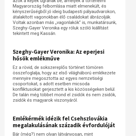
azok a képek ugranak be, amelyek a történelmi
Magyarország felbomlása miatt elmenekült, és
kényszerűségből jó ideig budapesti pályaudvarokon,
átalakított vagonokban élő családokat ábrázolják.
Voltak azonban más „vagonlakók” is, munkatársunk,
Szeghy-Gayer Veronika egy róluk szóló kiállítást
tekintett meg Kassán.
Szeghy-Gayer Veronika: Az eperjesi
hősök emlékműve
Ez a rövid, de sokszereplős történet tömören
összefoglalja, hogy az első világháború emlékezete
mennyire megosztotta az egyes nemzetiségi
csoportokat, s adott esetben micsoda
konfliktusokat gerjesztett a kis közösségeken belül.
De talán még többet mond el zsidók és nem zsidók,
zsidók és magyarok viszonyáról.
Emlékérmék idézik fel Csehszlovákia
megalakulásának századik évfordulóját
Bár (még?) nem olyan látványosan, mint