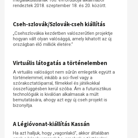
megalakulásának 100. évfordulója alkalmából
rendeztek 2018. szeptember 18. és 20. között.
Cseh-szlovák/Szlovák-cseh kiállítás
„Csehszlovákia kezdetben valószerűtlen projektje
hogyan vált olyan valósággá, amely kihatott az új
országban élő milliók életére.”
Virtuális látogatás a történelemben
A virtuális valóságot nem sűrűn emlegetik együtt a
történelemmel, inkább a sci-fivel vagy a
szórakoztatóiparral, filmekkel és játékokkal
összefüggésben kerül szóba. Ám a futurisztikus
technológiák is kiválóan alkalmasak a múlt
bemutatására, ahogy azt egy új cseh projekt is
bizonyítja.
A Légióvonat-kiállítás Kassán
Ha azt halljuk, hogy „vagonlakó”, akkor általában