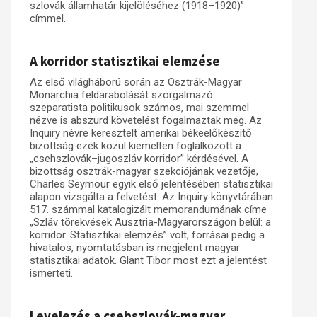
szlovák államhatár kijelöléséhez (1918–1920)”
címmel.
Műhelymunkák
A korridor statisztikai elemzése
Az első világháború során az Osztrák-Magyar
Monarchia feldarabolását szorgalmazó
szeparatista politikusok számos, mai szemmel
nézve is abszurd követelést fogalmaztak meg. Az
Inquiry névre keresztelt amerikai békeelőkészítő
bizottság ezek közül kiemelten foglalkozott a
„csehszlovák–jugoszláv korridor” kérdésével. A
bizottság osztrák-magyar szekciójának vezetője,
Charles Seymour egyik első jelentésében statisztikai
alapon vizsgálta a felvetést. Az Inquiry könyvtárában
517. számmal katalogizált memorandumának címe
„Szláv törekvések Ausztria-Magyarországon belül: a
korridor. Statisztikai elemzés” volt, forrásai pedig a
hivatalos, nyomtatásban is megjelent magyar
statisztikai adatok. Glant Tibor most ezt a jelentést
ismerteti.
Levelezés a csehszlovák-magyar