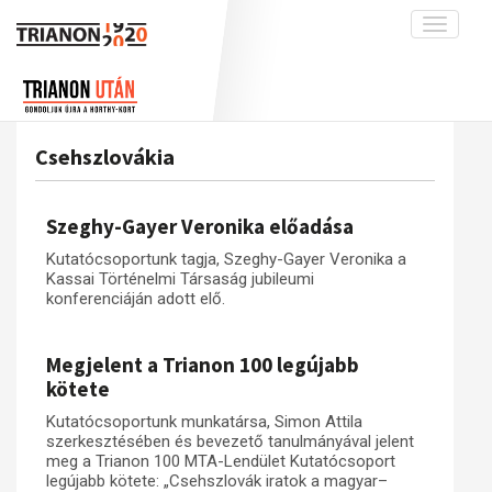
Toggle
navigati
Projekt
Rólunk
Előzmények
Hírek
A kutatócsoport működéséről
Nemzetközi kontextus: iratok és
Csehszlovákia
interpretációk
Blog
Munkatársaink
Az összeomlás és a magyar társadalom
Krónika
Szeghy-Gayer Veronika előadása
A békerendszer megszilárdulása
Galéria
Kutatócsoportunk tagja, Szeghy-Gayer Veronika a
Utókor és emlékezet
Adatbázis
Kassai Történelmi Társaság jubileumi
konferenciáján adott elő.
Visszhang
Emlékművek (feltöltés alatt)
Publikációk
Menekültek
Megjelent a Trianon 100 legújabb
Kapcsolat
kötete
Trianon-kommentár
Kutatócsoportunk munkatársa, Simon Attila
szerkesztésében és bevezető tanulmányával jelent
Dokumentumok
meg a Trianon 100 MTA-Lendület Kutatócsoport
legújabb kötete: „Csehszlovák iratok a magyar–
A trianoni szerződés