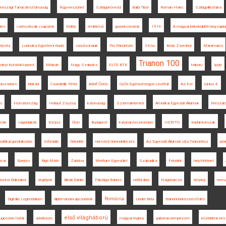
országi Tanácsköztársaság
fegyverszünet
Szilágykövesd
Balla Tibor
Roman Holec
Szilágyillésfalva
elés
csehszlovák csapatok
Erdély
emlékmű
gyerekvonatok
1916
A magyar békeküldöttség napló
lyvita
Ludovika Egyetemi Kiadó
vasútvonalak
Pro Minoritate
24.hu
Bódy Zsombor
Máramaros
Trianon 100
ányi Kutatóközpont
Miskolc
Nagy Szabolcs
ELTE BTK
háború
Ipoly
ászsebes
blokád
Csunderlik Péter
Adolf Černý
Győri Egyházmegyei Levéltár
Az Est
június 4.
ás
Horvátország
Heilauf Zsuzsa
katonaság
Szatmárnémeti
Amerikai Egyesült Államok
Mészáro
York
vagonlakók
Elzász
Úton
Budapest
katonai összeomlás
HERITO
Kádár-korszak
olitikai gondolkodás
Inforádió
Délvidék
nemzeti önrendelkezés
Az Egyesült Államok útja Trianonhoz
pro
rcai
Eperjes
Rigó Máté
Zalatna
Meritum Egyesület
Szabadka
Felvidék
helytörténet
rockói Diáktábor
segélyek
Bihari Dániel
Pálvölgyi Balázs
ratifikálás
Nagybarcsa
tényleg
nemz
Románia
Digitális Legendárium
diplomáciai kapcsolatok
Linder Béla
trianoni békeszerződés
első világháború
ugoszláv határ
adatbázis
magyar regény
gabonacsempészet
közélelmezés