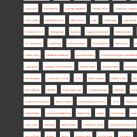
Szászcsór
nacionalizmus
második világháború
Sárándi Tamás
Czáboczky Szabolc
Mohr Szilárd
ismeretterjesztés
Dilema Veche
Lenin
Habsburgok
csehszlovák-
Tusványos 2017
Nyíregyháza
Ausztria
magyar-osztrák határ
Károlyi-kormány
Sic Itur ad Astra
csendőrség
első bécsi döntés
fosztogatások
Mikeszásza
R
Murber Ibolya
külpolitikai gondolkodás
georeferált térkép
A történelmi Magyarország felboml
Jugoszlávia
Hungarian Historical Review
délszláv kérdés
Segyevy Dániel
bolsevizmu
nemzetiségek
Szent-Ivány József
2020
Adrian Cioroianu
Dékány István
aris
kérészállamok
ellenállás
Kovács Ágnes Lilla
Zempléni-hegység
Kárpátalja
Simon
román nemzeti egység
Beyond Trianon
Central European Horizons
2018
Marius Co
Erdélyi Krónika
magyar békeküldöttség
Bajorország
Korridor
Vavro Šrobár
tanári
Tóth István
gazdaság
Bödők Gergely
Történelmi Szemle
kortárs képzőművészet
nemzetőrség
áruhiány
Brassó
impériumváltás
Kossuth Rádió
Nagyalmás