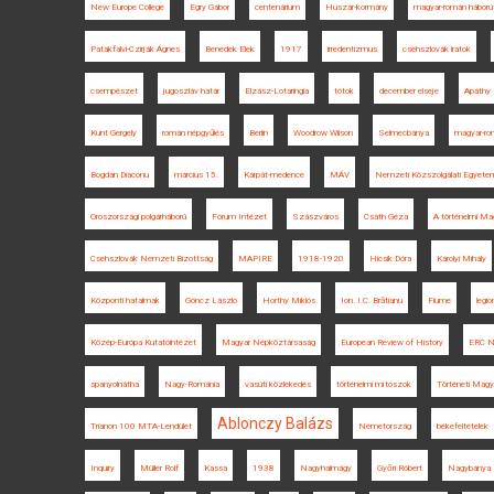
New Europe College
Egry Gábor
centenárium
Huszár-kormány
magyar-román háború
Patakfalvi-Czirják Ágnes
Benedek Elek
1917
irredentizmus
csehszlovák iratok
csempészet
jugoszláv határ
Elzász-Lotaringia
tótok
december elseje
Apáthy 
Kunt Gergely
román népgyűlés
Berlin
Woodrow Wilson
Selmecbánya
magyar-ro
Bogdan Diaconu
március 15.
Kárpát-medence
MÁV
Nemzeti Közszolgálati Egyete
Oroszországi polgárháború
Fórum Intézet
Szászváros
Csáth Géza
A történelmi Ma
Csehszlovák Nemzeti Bizottság
MAPIRE
1918-1920
Hicsik Dóra
Károlyi Mihály
Központi hatalmak
Göncz László
Horthy Miklós
Ion. I.C. Brătianu
Fiume
legio
Közép-Európa Kutatóintézet
Magyar Népköztársaság
European Review of History
ERC 
spanyolnátha
Nagy-Románia
vasúti közlekedés
történelmi mítoszok
Történeti Magy
Ablonczy Balázs
Trianon 100 MTA-Lendület
Németország
békefeltételek
Inquiry
Müller Rolf
Kassa
1938
Nagyhalmágy
Győri Róbert
Nagybánya