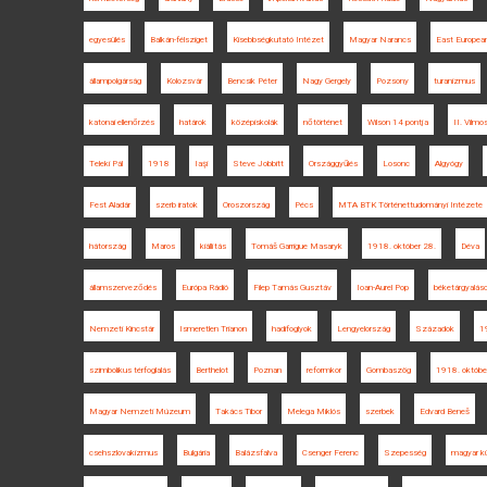
egyesülés
Balkán-félsziget
Kisebbségkutató Intézet
Magyar Narancs
East European
állampolgárság
Kolozsvár
Bencsik Péter
Nagy Gergely
Pozsony
turanizmus
katonai ellenőrzés
határok
középiskolák
nőtörténet
Wilson 14 pontja
II. Vilmo
Teleki Pál
1918
Iaşi
Steve Jobbitt
Országgyűlés
Losonc
Algyógy
Fest Aladár
szerb iratok
Oroszország
Pécs
MTA BTK Történettudományi Intézete
hátország
Maros
kiállítás
Tomáš Garrigue Masaryk
1918. október 28.
Déva
államszerveződés
Európa Rádió
Filep Tamás Gusztáv
Ioan-Aurel Pop
béketárgyalás
Nemzeti Kincstár
Ismeretlen Trianon
hadifoglyok
Lengyelország
Századok
1
szimbolikus térfoglalás
Berthelot
Poznan
reformkor
Gombaszög
1918. októbe
Magyar Nemzeti Múzeum
Takács Tibor
Melega Miklós
szerbek
Edvard Beneš
csehszlovakizmus
Bulgária
Balázsfalva
Csenger Ferenc
Szepesség
magyar kül