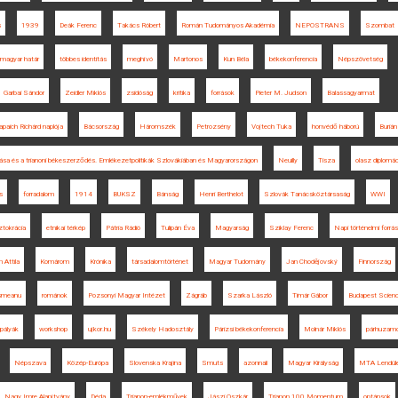
s
1939
Deák Ferenc
Takács Róbert
Román Tudományos Akadémia
NEPOSTRANS
Szombat
magyar határ
többes identitás
meghívó
Martonos
Kun Béla
békekonferencia
Népszövetség
Garbai Sándor
Zeidler Miklós
zsidóság
kritika
források
Pieter M. Judson
Balassagyarmat
apaich Richárd naplója
Bácsország
Háromszék
Petrozsény
Vojtech Tuka
honvédő háború
Burián
ása és a trianoni békeszerződés. Emlékezetpolitikák Szlovákiában és Magyarországon
Neuilly
Tisza
olasz diplomác
s
forradalom
1914
BUKSZ
Bánság
Henri Berthelot
Szlovák Tanácsköztársaság
WWI
ztokrácia
etnikai térkép
Pátria Rádió
Tulipán Éva
Magyarság
Sziklay Ferenc
Napi történelmi forrás
 Attila
Komárom
Krónika
társadalomtörténet
Magyar Tudomány
Jan Chodějovský
Finnország
smeanu
románok
Pozsonyi Magyar Intézet
Zágráb
Szarka László
Timár Gábor
Budapest Scien
 pályák
workshop
ujkor.hu
Székely Hadosztály
Párizsi békekonferencia
Molnár Miklós
párhuzamo
Népszava
Közép-Európa
Slovenska Krajina
Smuts
azonnali
Magyar Királyság
MTA Lendül
Nagy Imre Alapítvány
Déda
Trianon-emlékművek
Jászi Oszkár
Trianon 100 Momentum
optánsok