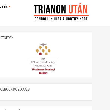
bázis
művek (feltöltés alatt)
kültek
ARTNEREK
ACEBOOK KÖZÖSSÉG