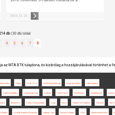
2016. 11. 21.
214 db
| 30 db/oldal
3
4
5
6
7
8
ja az MTA BTK tulajdona, és kizárólag a hozzájárulásával történhet a f
Koloh Gábor
Hideg
1918-1919
Háromegy Királyság
Nagy Egyesülés
Call for papers
emlékezetpolitika
Hajdúszoboszló
Szibéria
Fodor Ferenc
Felsőmoécs
Gyulafehérvár
Noran L
Review
Bittera Éva
Szűts István Gergely
Svájc
Dráva
Trianon 100 Rubicon
Törcsvár
BBTE
zsi Ádám
Osztrák-Magyar Monarchia
Vallasek Júlia
Romsics Gergely
1945
Wintermantel Péter
K