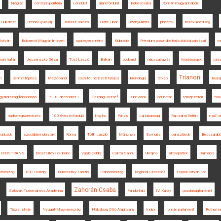
Nógrád
centrum-periféria
Lendület
államfordulat
Békéscsaba
Román-magyar háború
Bukarest
Benda Gyula-díj
Juhász Balázs
Glant Tibor
Uzonyi Anita
pincérek
békeküldöttség
István
Bukaresti Magyar Intézet
spai egyezmény
Klubrádió
Prémium posztdoktori kutatási pályázat
r
mán határ
Jeszenszky Géza
Tost László
Balkán
podcast
népszavazás
kisebbségek
Lév
Trianon
m
nemzetépítés
Mezőbánd
cseh-tót nemzeti tanács
kronológia
térkép
Budap
gyarország felbomlása
1918. december 1.
Gazdag József
Ruhr-vidék
déli határ
térképzetek
bék
hadseregszervezés
100 éves évforduló
hvg.hu
Párizs
Lajtabánság
Rajcsányi Gellért
ma7.s
náriusok
szociáldemokraták
Róma
Tóth László
München
Somorja
pánszlávok
Besszarábi
NEPOSTRANS
breszt-litovszki béke
Vasile Goldiș
Csinta Samu
Ukrajna
áttelepültek
Dalmácia
arország
BBC History
Bukovszky László
Franciaország
Regional Statistics
Hajnal István Kör
Zahorán Csaba
Szlovák Tudományos Akadémia
Pándorfalu
IV. Károly
gazdaságtörténet
Tisza István
Nyugat-Magyarország
Habsburg Ottó Alapítvány
Index
román parlament
Rotherme