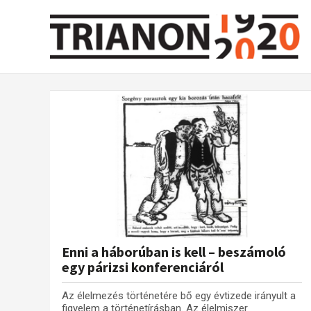
Enni a háborúban is kell – beszámoló
egy párizsi konferenciáról
Az élelmezés történetére bő egy évtizede irányult a
figyelem a történetírásban. Az élelmiszer