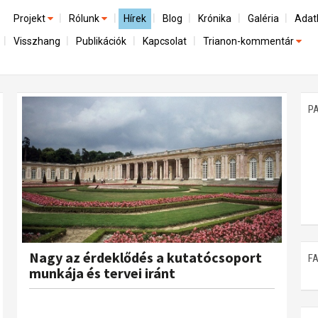
Projekt
Rólunk
Hírek
Blog
Krónika
Galéria
Adat
Visszhang
Publikációk
Kapcsolat
Trianon-kommentár
Előzmények
A kutatócsoport működéséről
Emlék
Dokumentumok
Nemzetközi kontextus: iratok és interpretációk
Munkatársaink
Mene
A trianoni szerződés
Az összeomlás és a magyar társadalom
P
Műhelymunkák
A békerendszer megszilárdulása
Utókor és emlékezet
Nagy az érdeklődés a kutatócsoport
F
munkája és tervei iránt