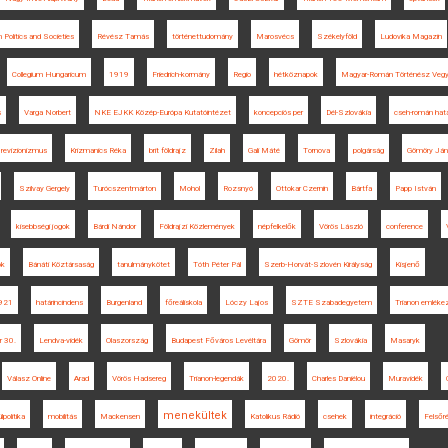
 Politics and Societies
Révész Tamás
történettudomány
Marosvécs
Székelyföld
Ludovika Magazin
Collegium Hungaricum
1919
Friedrich-kormány
Regio
hétköznapok
Magyar-Román Történész Vegy
s
Varga Norbert
NKE EJKK Közép-Európa Kutatóintézet
koncepciós per
Dél-Szlovákia
cseh-román hat
revizionizmus
Krizmanics Réka
brit földrajz
Zilah
Gali Máté
Tornova
polgárság
Gömöry Ján
Szilvay Gergely
Turócszentmárton
Mohol
Rozsnyó
Ottokar Czernin
Bártfa
Papp István
kisebbségi jogok
Bárdi Nándor
Földrajzi Közlemények
népfelkelők
Vörös László
conference
ok
Bánáti Köztársaság
tanulmánykötet
Tóth Péter Pál
Szerb-Horvát-Szlovén Királyság
Kisjenő
921
határincindens
Burgenland
főreáliskola
Lóczy Lajos
SZTE Szabadegyetem
Trianon emléke
r 30.
Lendva-vidék
Olaszország
Budapest Főváros Levéltára
Gömör
Szlovákia
Masaryk
Válasz Online
Arad
Vörös Hadsereg
Trianon-legendák
2020.
Charles Daniélou
Muravidék
menekültek
politika
mobilitás
Mackensen
Katolikus Rádió
csehek
integráció
Felsőr