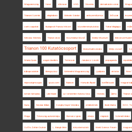
Magyarország
Varsó
zűrzavar
HVG
Slovenia
demarkációs vonal
Magyar
Trianoni Szemle
világháború
Wekerle Sándor
antiszemitizmus
Erőszak
leszer
cseh csapatok
Budapesti Francia Intézet
közvéleménykutatás
Tolnai Világlapja
műhe
Miroslav Michela
Trianon árvái
Kosztolányi Dezső
Erdélyi Múzeum
Bölcsészettudom
Trianon 100 Kutatócsoport
Kratochwill ezredes
Mélyi József
Sz
Maniu Gyula
wagon dwellers
Temesvár
Jakubecz László
propaganda
repatriál
külkapcsolatok
Beregszász
történelmi Magyarország
Ljubljana
oktatás
New 
népességmozgás
ujszo.com
Rubicon
Hornyák Árpád
konfliktusok
magyar külp
román támadás
Libri Kiadó
az Ismeretlen Katona Sírja
História
Újléta
Trianon a
Duna
Nicolae Bălan
Szeghy-Gayer Veronika
emlékérmék
Bodó Barna
XVIII. To
Prága
Tótország autonómiája
Romsics Ignác
interjú
migráció
Schmidt Anikó
Szőts Zoltán Oszkár
L. Balogh Béni
könyvbemutató
World Science Forum
magyar-j