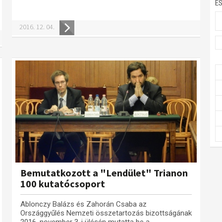
E
2016. 12. 04.
Bemutatkozott a "Lendület" Trianon
100 kutatócsoport
Ablonczy Balázs és Zahorán Csaba az
Országgyűlés Nemzeti összetartozás bizottságának
2016. november 3-i ülésén mutatta be a...