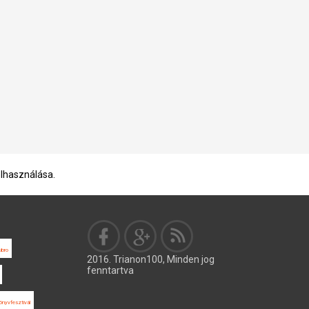
elhasználása.
ibro
2016. Trianon100, Minden jog
fenntartva
önyvfesztivál