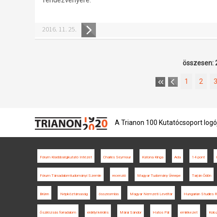
2016. 11. 25.
összesen: 
1
2
A Trianon 100 Kutatócsoport logó
Fórum Kisebbségkutató Intézet
Charles Seymour
Katona Kinga
Ada
14 pont
Fórum Társadalomtudományi Szemle
recenzió
Magyar Tudomány Ünnepe
Tarján Ödön
Brünn
Népköztársaság
összeomlás
Magyar Nemzeti Levéltár
Hungarian Studies 
őszirózsás forradalom
erdélyi kérdés
Márai Sándor
Hatos Pál
emlékezet
Kolo