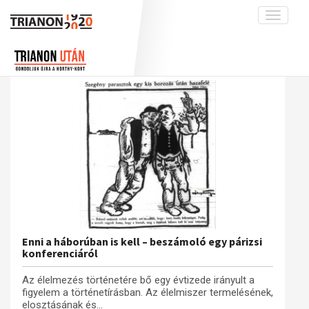
Toggle
navigati
Projekt
Rólunk
Előzmények
Hírek
A kutatócsoport működéséről
Nemzetközi kontextus: iratok és
interpretációk
Blog
Munkatársaink
Az összeomlás és a magyar társadalom
Krónika
A békerendszer megszilárdulása
Galéria
Utókor és emlékezet
Adatbázis
Visszhang
Emlékművek (feltöltés alatt)
Publikációk
Menekültek
Kapcsolat
Enni a háborúban is kell – beszámoló egy párizsi
konferenciáról
Trianon-kommentár
Az élelmezés történetére bő egy évtizede irányult a
Dokumentumok
figyelem a történetírásban. Az élelmiszer termelésének,
elosztásának és...
A trianoni szerződés