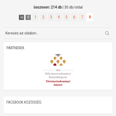
összesen: 214 db
| 30 db/oldal
1
2
3
4
5
6
7
8
PARTNEREK
FACEBOOK KÖZÖSSÉG