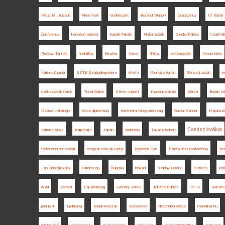
Pieter M. Judson
New York
emlékezet
Beyond Trianon
turanizmus
IV. Károly
conference
honvédő háború
Károlyi Mihály
Háromszék
Zeidler Miklós
Csáth G
Révész Tamás
mobilitás
tényleg
Varsó
Újléta
térképzetek
Noran Libro
Katona Csaba
SZTE Szabadegyetem
interjú
Romsics Ignác
Göncz László
e
csehszlovák iratok
Timár Gábor
Steve Jobbitt
impériumváltás
Zenta
Burián Is
Elzász-Lotaringia
olasz diplomácia
történelmi Magyarország
Garbai Sándor
Hajdúszo
Csehszlovákia
Katona Kinga
Kárpátalja
Japán
Klubrádió
Takács Róbert
történelmi mítoszok
magyar-szlovák határ
Benedek Elek
Párizsi békekonferencia
Ben
Jan Chodějovský
katonaság
Bulgária
blokád
Sziklay Ferenc
Szibéria
kon
Arad
Korridor
Lajtabánság
Gömöry János
Juhász Balázs
1914
Bölcsés
június 4.
Ljubljana
Kádár-korszak
Népszava
december elseje
mandiner.hu