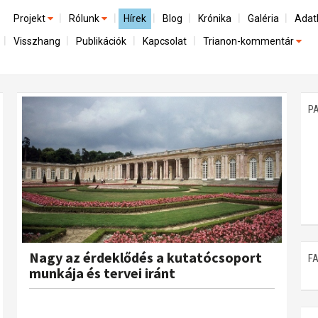
Projekt
Rólunk
Hírek
Blog
Krónika
Galéria
Adat
Visszhang
Publikációk
Kapcsolat
Trianon-kommentár
Előzmények
A kutatócsoport működéséről
Emlék
Dokumentumok
Nemzetközi kontextus: iratok és interpretációk
Munkatársaink
Mene
A trianoni szerződés
Az összeomlás és a magyar társadalom
P
Műhelymunkák
A békerendszer megszilárdulása
Utókor és emlékezet
Nagy az érdeklődés a kutatócsoport
F
munkája és tervei iránt