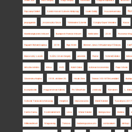
Müller Rolf
Kunt Gergely
Nagy Gergely
ratifikálás
magyar külpolitika
archívnet
Ro
Rajcsányi Gellért
Szerb-Horvát-Szlovén Királyság
Vasile Goldiș
Huszár-kormány
propaganda
Jeszenszky Géza
Történelmi Szemle
Szeghy-Gayer Veronika
Kassa
Kisebbségkutató Intézet
Budapesti Francia Intézet
török béke
2020
Pozsonyi Mag
Rapaich Richárd naplója
2018
Rigó Máté
Brenner János Hittudományi Főiskola
Call 
Bukovszky László
Szűts István Gergely
pincérek
Fiume
Schmidt Anikó
békee
délszláv kérdés
Könyv
HVG
Koloh Gábor
katonai összeomlás
Papp István
Slovenska Krajina
1918. október 30.
Hicsik Dóra
Trianon 100 MTA-Lendület
Budape
középiskolák
magyar-román háború
Pro Minoritate
zsidóság
Komárom
L. Balo
Szlovák Tanácsköztársaság
meghívó
népszavazás
Bárdi Nándor
Tusványos 2017
Csinta Samu
Szatmárnémeti
Léva
Márai Sándor
Beregszász
Batrina
s
Millerand-levél
Magyarság
Tornova
hadseregszervezés
centenárium
életrajz