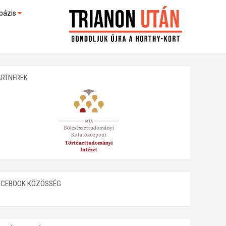
bázis
művek (feltöltés alatt)
kültek
ARTNEREK
ACEBOOK KÖZÖSSÉG