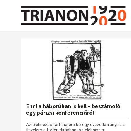
Enni a háborúban is kell – beszámoló
egy párizsi konferenciáról
Az élelmezés történetére bő egy évtizede irányult a
figyelem a történetírásban. Az élelmiszer