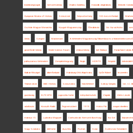
kisebbségi jogok
nemzeti ünnep
Charles Daniélou
második világháború
Wekerle Sándo
European Review of History
Szászcsór
Népszövetség
100 éves évforduló
Marton
Osztrák-Magyar Monarchia
Nyugat-Magyarország
főreáliskola
Sic Itur ad Astra
rom
Déda
Szeged
Mackensen
A történelmi Magyarország felbomlása és a trianoni békeszerz
georeferált térkép
World Science Forum
etnikai térkép
brit földrajz
Patakfalvi-Czirják
párhuzamos történelem
Zempléni-hegység
Regio
HERITO
Nógrád
békeküldöt
Balkán-félsziget
államfordulat
Habsburg Ottó Alapítvány
Győri Róbert
leszerelés
Trianon árvái
BBC History
Szászváros
helytörténet
Szilvay Gergely
Ion. I.C. B
gazdaság
ELTE BTK
jugoszláv határ
könyvbemutató
Zágráb
Vörös László
adatbázis
Kossuth Rádió
fegyverszünet
1919
Hatos Pál
wagon dwellers
március 15.
Ludovika Magazin
Csehszlovák Nemzeti Bizottság
Az Est
Bukaresti 
Nagy Szabolcs
déli határ
Ausztria
Poznan
Svájc
őszirózsás forradalom