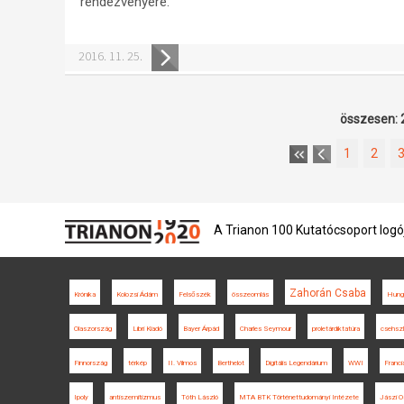
rendezvényére.
2016. 11. 25.
összesen: 
1
2
A Trianon 100 Kutatócsoport logó
Zahorán Csaba
Krónika
Kolozsi Ádám
Felsőszék
összeomlás
Hunga
Olaszország
Libri Kiadó
Bayer Árpád
Charles Seymour
proletárdiktatúra
csehszl
Finnország
térkép
II. Vilmos
Berthelot
Digitális Legendárium
WWI
Franci
Ipoly
antiszemitizmus
Tóth László
MTA BTK Történettudományi Intézete
Jászi O