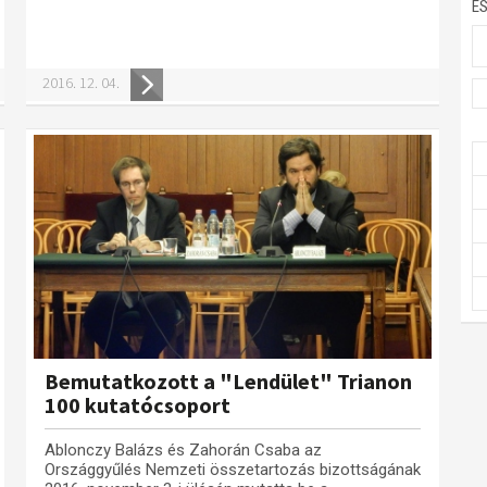
E
2016. 12. 04.
Bemutatkozott a "Lendület" Trianon
100 kutatócsoport
Ablonczy Balázs és Zahorán Csaba az
Országgyűlés Nemzeti összetartozás bizottságának