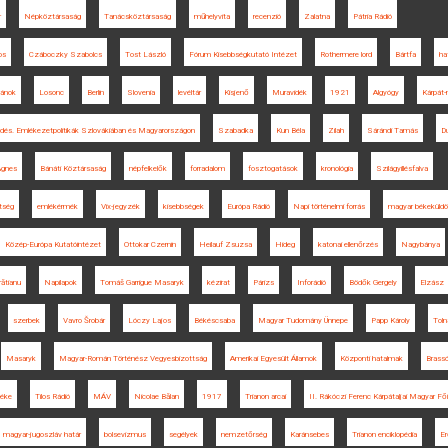
r
Népköztársaság
Tanácsköztársaság
műhelyvita
recenzió
Zalatna
Pátria Rádió
os
Czáboczky Szabolcs
Tost László
Fórum Kisebbségkutató Intézet
Rothermere lord
Bártfa
ha
ánok
Losonc
Berlin
Slovenia
levéltár
Kisjenő
Muravidék
1921
Algyógy
Kárpát
ődés. Emlékezetpolitikák Szlovákiában és Magyarországon
Szabadka
Kun Béla
Zilah
Sárándi Tamás
D
 Ágnes
Bánáti Köztársaság
népfelkelők
forradalom
fosztogatások
kronológia
Szilágyillésfalva
tség
emlékérmék
Vix-jegyzék
kisebbségek
Európa Rádió
Napi történelmi forrás
magyar békeküldö
Közép-Európa Kutatóintézet
Ottokar Czernin
Heilauf Zsuzsa
Hideg
katonai ellenőrzés
Nagybánya
rătianu
Napilapok
Tomáš Garrigue Masaryk
kézirat
Párizs
Inforádió
Bödők Gergely
Elzász
szerbek
Vavro Šrobár
Lóczy Lajos
Békéscsaba
Magyar Tudomány Ünnepe
Papp Károly
Tolna
Masaryk
Magyar-Román Történész Vegyesbizottság
Amerikai Egyesült Államok
Központi hatalmak
Brass
béke
Tilos Rádió
MÁV
Nicolae Bălan
1917
Trianon arcai
II. Rákóczi Ferenc Kárpátaljai Magyar Fő
magyar-jugoszláv határ
bolsevizmus
segélyek
nemzetőrség
Karánsebes
Trianon enciklopédia
E