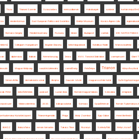
Tisza
Trianoni Szemle
Szászsebes
kérészállamok
Habsburgok
szobrok
kortárs képzőm
éza
irredentizmus
East European Politics and Societies
Erdélyi Múzeum
Kovács Ágnes Lilla
legionáriuso
Romsics Gergely
Friedrich-kormány
Pozsony
Brünn
Budapest
csehek
ERC NEPOSTRANS
mlékmű
Collegium Hungaricum
Bogdan Diaconu
béketárgyalások
Katolikus Rádió
Marosvásárhely
tván
diplomácia
Balkán
Németország
Dráva
XVIII. Torockói Diáktábor
csempészet
Glant T
Trianon
boszló
Magyar Királyság
vasúti közlekedés
csendőrség
Felsőrépa
Könyvfesztivál
Simon Attila
demarkációs vonal
Ukrajna
Gaucsík István
magyar-osztrák határ
Győri Egyházmegyei
csik Péter
békefeltételek
podcast
Lucian Boia
Román-magyar háború
Szlovákia
emigráció
cepciós per
többes identitás
2020.
külkapcsolatok
Somorja
Gyulafehérvár
Román Tudományos 
zettudományi Kutatóközpont
Trianon-legendák
Prága
Bódy Zsombor
Egry Gábor
Henri Berthelot
BUKSZ
Balázsfalva
román támadás
Takács Tibor
Rozsnyó
Székelyföld
Mélyi József