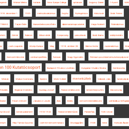
tegráció
Molnár Miklós
határok
New Europe College
optánsok
Segyevy Dániel
14 pont
MAP
1918. december 1.
1939
csehszlovakizmus
hvg.hu
Nyíregyháza
Kolozsvár
Deák Ferenc
STRANS
Tarján Ödön
trianoni békeszerződés
diplomáciai kapcsolatok
Varga Norbert
föderalizmus
yetem
Gömör
Rubicon
Wilson elnök
Szepesség
pánszlávok
Bodó Barna
erdélyi kérdés
ep
cseh csapatok
Közép-Európa
Világ
1918. október 28.
Dilema Veche
nacionalizmus
Man
Nemzeti Kincstár
centrum-periféria
források
Nagy Egyesülés
Prémium posztdoktori kutatási pályázat
on 100 Kutatócsoport
Budapest Főváros Levéltára
Hungarian Studies Review
Gombaszög
menekültek
Miskolc
Marius Cosmeanu
Eperjes
Mohr Szilárd
Vallasek Júlia
tanári pályák
Felvidék
Regional Statistics
Gazdag József
Trianon emlékezete
ismeretterjesztés
Bácsország
bánd
Fórum Intézet
Jakubecz László
Ada
Erdély
nemzeti önrendelkezés
szimbolikus térfoglal
ányi Dezső
román parlament
1918-1920
Trianon-emlékművek
Pándorfalu
Tóth István
entum
Filep Tamás Gusztáv
cseh-tót nemzeti tanács
Országgyűlés
1938
terror
Hornyák Árpád