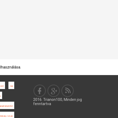
elhasználása.
tézet
Iaşi
x
2016. Trianon100, Minden jog
fenntartva
anulmánykötet
Dékány István