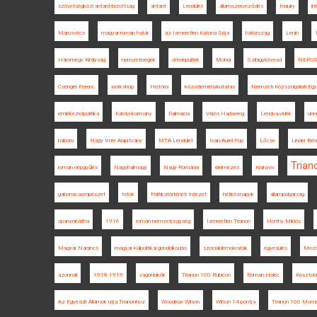
szövetségközi antant-bizottság
antant
Lendület
államszerveződés
Inquiry
in
Marosvécs
magyar-román határ
az Ismeretlen Katona Sírja
hátország
Lenin
Háromegy Királyság
nemzetiségek
áttelepültek
Mohol
Szilágykövesd
NEPO
Csenger Ferenc
workshop
História
közvéleménykutatás
Nemzeti Közszolgálati Eg
emlékezetpolitika
Károlyi-kormány
Dalmácia
Vörös Hadsereg
Lendva-vidék
ünn
háború
Nagy Imre Alapítvány
MTA Lendület
Ioan-Aurel Pop
Lőcse
Linder Béla
Trian
román népgyűlés
Nagyhalmágy
Nagy-Románia
élelmezés
Kisinyov
gabonacsempészet
tótok
Politikatörténeti Intézet
hétköznapok
állampolgárság
spanyolnátha
1916
román nemzeti egység
Ismeretlen Trianon
Horthy Miklós
Magyar Narancs
magyar külpolitikai gondolkodás
szociáldemokraták
egyesülés
Mező
azonnali
1918-1919
vagonlakók
Trianon 100 Rubicon
Roman Holec
Kosztol
Az Egyesült Államok útja Trianonhoz
Woodrow Wilson
Wilson 14 pontja
Trianon 100 Mom