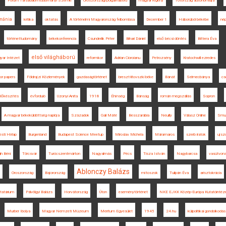
Fórum Társadalomtudományi Szemle
Oroszországi polgárháború
magyar regény
Tótország autonómiája
mánia
kritika
oktatás
A történelmi Magyarország felbomlása
December 1
Háborúból békébe
né
történettudomány
békekonferencia
Csunderlik Péter
Bihari Dániel
első bécsi döntés
Bittera Éva
első világháború
yar Intézet
reformkor
Adrian Cioroianu
Petrozsény
Kratochwill ezredes
for papers
Földrajzi Közlemények
gazdaságtörténet
breszt-litovszki béke
Bánát
Selmecbánya
cs
lőkészítés
évforduló
Uzonyi Anita
1918
Éhínség
Bánság
román megszállás
Sopron
A magyar békeküldöttség naplója
Századok
Gali Máté
Besszarábia
Neuilly
Válasz Online
Smu
sti Hírlap
Burgenland
Budapest Science Meetup
Miroslav Michela
Máramaros
szerb iratok
ujsz
gh Béni
Törcsvár
Turócszentmárton
Nagyalmás
Pécs
Tisza István
Nagybarcsa
vasútvona
Ablonczy Balázs
Oroszország
Bajorország
mítoszok
Tulipán Éva
arisztokrácia
tatárium
Pálvölgyi Balázs
Horvátország
Úton
eseménytörténet
NKE EJKK Közép-Európa Kutatóintéz
Murber Ibolya
Magyar Nemzeti Múzeum
Meritum Egyesület
1945
24.hu
külpolitikai gondolkodás