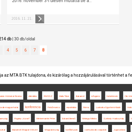
2016. november 3-i ülésén mutatta be a...
2016. 11. 21.
214 db
| 30 db/oldal
3
4
5
6
7
8
ja az MTA BTK tulajdona, és kizárólag a hozzájárulásával történhet a f
rian Historical Review
ellenállás
RMDSZ
Balla Tibor
Bukarest
refugees
határtervek
Clio In
konferencia
ovák-magyar határ
Felsőmoécs
repatriálás
Róma
Ludovika Egyetemi Kiadó
Inde
aország
Pogány József
Wintermantel Péter
Edvard Beneš
Melega Miklós
Székely Hadosztály
t
szkár
Bukaresti Magyar Intézet
Magyarország
konfliktusok
csehszlovák csapatok
Jugoszlávia