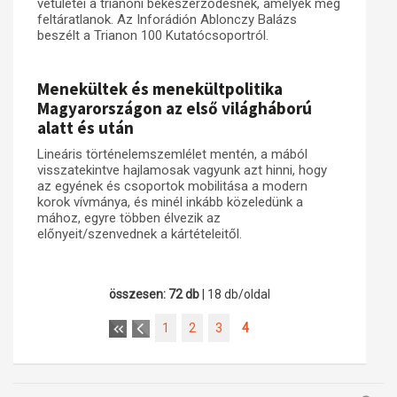
vetületei a trianoni békeszerződésnek, amelyek még
feltáratlanok. Az Inforádión Ablonczy Balázs
beszélt a Trianon 100 Kutatócsoportról.
Menekültek és menekültpolitika
Magyarországon az első világháború
alatt és után
Lineáris történelemszemlélet mentén, a mából
visszatekintve hajlamosak vagyunk azt hinni, hogy
az egyének és csoportok mobilitása a modern
korok vívmánya, és minél inkább közeledünk a
mához, egyre többen élvezik az
előnyeit/szenvednek a kártételeitől.
összesen: 72 db
| 18 db/oldal
1
2
3
4