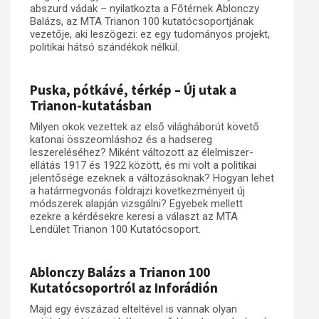
abszurd vádak – nyilatkozta a Főtérnek Ablonczy
Balázs, az MTA Trianon 100 kutatócsoportjának
vezetője, aki leszögezi: ez egy tudományos projekt,
politikai hátsó szándékok nélkül.
Puska, pótkávé, térkép – Új utak a
Trianon-kutatásban
Milyen okok vezettek az első világháborút követő
katonai összeomláshoz és a hadsereg
leszereléséhez? Miként változott az élelmiszer-
ellátás 1917 és 1922 között, és mi volt a politikai
jelentősége ezeknek a változásoknak? Hogyan lehet
a határmegvonás földrajzi következményeit új
módszerek alapján vizsgálni? Egyebek mellett
ezekre a kérdésekre keresi a választ az MTA
Lendület Trianon 100 Kutatócsoport.
Ablonczy Balázs a Trianon 100
Kutatócsoportról az Inforádión
Majd egy évszázad elteltével is vannak olyan