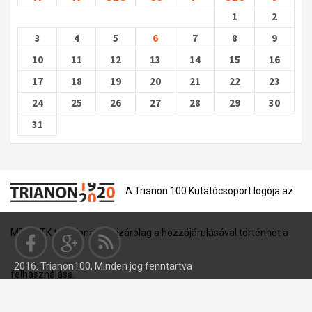
1
2
3
4
5
6
7
8
9
10
11
12
13
14
15
16
17
18
19
20
21
22
23
24
25
26
27
28
29
30
31
A Trianon 100 Kutatócsoport logója az
MTA BTK tulajdona, és kizárólag a hozzájárulásával történhet a
2016. Trianon100, Minden jog fenntartva
felhasználása.