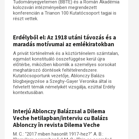
Tudományegyetemen (BBTE) és a Román Akadémia
kolozsvári intézményeiben megrendezett
konferencián a Trianon 100 Kutatócsoport tagjai is
részt vettek.
Erdélyből el: Az 1918 utáni távozás és a
maradás motívumai az emlékiratokban
A privát történelmek és a köztörténelem számtalan,
egymást konstituáló összefüggése kerül újra
előtérbe, miközben kibomlik a személyes sorsokat
meghatározó döntések feltételrendszere.
Kutatócsoportunk vezetője, Ablonczy Balázs
blogbejegyzése a Szeghy-Gayer Veronika által is
felvetett témák némelyikét vizsgálja, ezúttal Erdély
kontextusában.
Interjú Ablonczy Balázzsal a Dilema
Veche hetilapban/interviu cu Balázs
Ablonczy în revista Dilema Veche
M. C.: "2017 miben hasonlít 1917-hez?" A. B.: