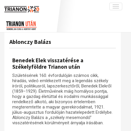
Toggle
navigati
Projekt
Rólunk
Előzmények
Hírek
A kutatócsoport működéséről
Nemzetközi kontextus: iratok és
Ablonczy Balázs
interpretációk
Blog
Munkatársaink
Az összeomlás és a magyar társadalom
Krónika
Benedek Elek visszatérése a
A békerendszer megszilárdulása
Galéria
Székelyföldre Trianon után
Utókor és emlékezet
Adatbázis
Születésének 160. évfordulóján számos cikk,
híradás, videó emlékezett meg a legendás székely
Visszhang
Emlékművek (feltöltés alatt)
íróról, politikusról, lapszerkesztőről, Benedek Elekről
(1859–1929). Életművének máig homályos pontja,
Publikációk
Menekültek
hogy a gazdag életúttal és irodalmi munkássággal
Kapcsolat
rendelkező alkotó, aki bizonyos értelemben
megteremtette a magyar gyerekirodalmat, 1921.
Trianon-kommentár
július-augusztus fordulóján hazatelepedett Erdélybe.
Ablonczy Balázs a „székely mesemondó”
Dokumentumok
visszatérésének körülményeit árnyalja írásában.
A trianoni szerződés