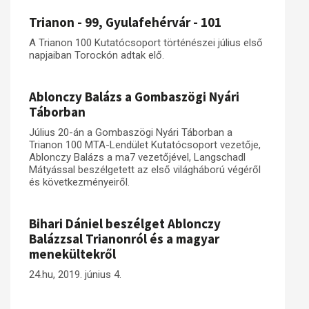
Trianon - 99, Gyulafehérvár - 101
Műhelymunkák
A Trianon 100 Kutatócsoport történészei július első
napjaiban Torockón adtak elő.
Ablonczy Balázs a Gombaszögi Nyári
Táborban
Július 20-án a Gombaszögi Nyári Táborban a
Trianon 100 MTA-Lendület Kutatócsoport vezetője,
Ablonczy Balázs a ma7 vezetőjével, Langschadl
Mátyással beszélgetett az első világháború végéről
és következményeiről.
Bihari Dániel beszélget Ablonczy
Balázzsal Trianonról és a magyar
menekültekről
24.hu, 2019. június 4.