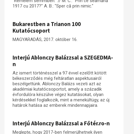
"Remélem semmiben." // M. C.: "Prin ce seamănă
1917 cu 2017?" A. B.: "Sper că prin nimic."
Bukarestben a Trianon 100
Kutatócsoport
MAGYARADÁS, 2017. október 16.
Interjú Ablonczy Balázzsal a SZEGEDMA-
n
Az ismert történésszel a 97 évvel ezelőtt kötött
békeszerződés még feltáratlan aspektusairól
beszélgettünk. Ablonczy Balázs vezeti azt az
akadémiai kutatócsoportot, amely a századik
évfordulóra készülve végez kutatásokat, olyan
kérdésekkel foglalkozik, mint a menekültügy, az új
határok hatása az emberek mindennapjaira.
Interjú Ablonczy Balázzsal a Főtér.ro-n
Meglepte, hogy 2017-ben felmerülhetnek ilyen