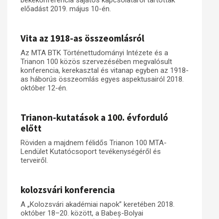
békekonferencia sajátos kapcsolatáról tartottak
előadást 2019. május 10-én.
Vita az 1918-as összeomlásról
Az MTA BTK Történettudományi Intézete és a
Trianon 100 közös szervezésében megvalósult
konferencia, kerekasztal és vitanap egyben az 1918-
as háborús összeomlás egyes aspektusairól 2018.
október 12-én.
Trianon-kutatások a 100. évforduló
előtt
Röviden a majdnem félidős Trianon 100 MTA-
Lendület Kutatócsoport tevékenységéről és
terveiről.
kolozsvári konferencia
A „Kolozsvári akadémiai napok” keretében 2018.
október 18–20. között, a Babeș-Bolyai