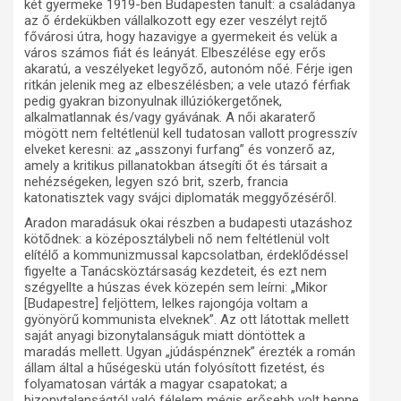
két gyermeke 1919-ben Budapesten tanult: a családanya
az ő érdekükben vállalkozott egy ezer veszélyt rejtő
fővárosi útra, hogy hazavigye a gyermekeit és velük a
város számos fiát és leányát. Elbeszélése egy erős
akaratú, a veszélyeket legyőző, autonóm nőé. Férje igen
ritkán jelenik meg az elbeszélésben; a vele utazó férfiak
pedig gyakran bizonyulnak illúziókergetőnek,
alkalmatlannak és/vagy gyávának. A női akaraterő
mögött nem feltétlenül kell tudatosan vallott progresszív
elveket keresni: az „asszonyi furfang” és vonzerő az,
amely a kritikus pillanatokban átsegíti őt és társait a
nehézségeken, legyen szó brit, szerb, francia
katonatisztek vagy svájci diplomaták meggyőzéséről.
Aradon maradásuk okai részben a budapesti utazáshoz
kötődnek: a középosztálybeli nő nem feltétlenül volt
elítélő a kommunizmussal kapcsolatban, érdeklődéssel
figyelte a Tanácsköztársaság kezdeteit, és ezt nem
szégyellte a húszas évek közepén sem leírni: „Mikor
[Budapestre] feljöttem, lelkes rajongója voltam a
gyönyörű kommunista elveknek”. Az ott látottak mellett
saját anyagi bizonytalanságuk miatt döntöttek a
maradás mellett. Ugyan „júdáspénznek” érezték a román
állam által a hűségeskü után folyósított fizetést, és
folyamatosan várták a magyar csapatokat; a
bizonytalanságtól való félelem mégis erősebb volt benne