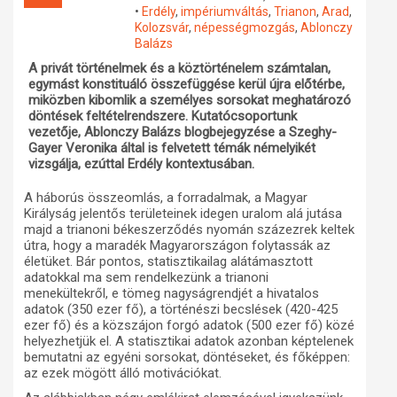
•
Erdély
,
impériumváltás
,
Trianon
,
Arad
,
Műhelymunkák
Kolozsvár
,
népességmozgás
,
Ablonczy
Balázs
A privát történelmek és a köztörténelem számtalan,
egymást konstituáló összefüggése kerül újra előtérbe,
miközben kibomlik a személyes sorsokat meghatározó
döntések feltételrendszere. Kutatócsoportunk
vezetője, Ablonczy Balázs blogbejegyzése a Szeghy-
Gayer Veronika által is felvetett témák némelyikét
vizsgálja, ezúttal Erdély kontextusában.
A háborús összeomlás, a forradalmak, a Magyar
Királyság jelentős területeinek idegen uralom alá jutása
majd a trianoni békeszerződés nyomán százezrek keltek
útra, hogy a maradék Magyarországon folytassák az
életüket. Bár pontos, statisztikailag alátámasztott
adatokkal ma sem rendelkezünk a trianoni
menekültekről, e tömeg nagyságrendjét a hivatalos
adatok (350 ezer fő), a történészi becslések (420-425
ezer fő) és a közszájon forgó adatok (500 ezer fő) közé
helyezhetjük el. A statisztikai adatok azonban képtelenek
bemutatni az egyéni sorsokat, döntéseket, és főképpen:
az ezek mögött álló motivációkat.