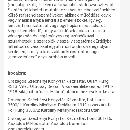
(megalapozott) félelem a társadalmi státuszvesztéstől.
Szintén fel lehetett mutatni ezekben az elbeszélésekben
külső referenciaszemélyeket, akiknek működése egyik
vagy másik irányba lendíti az emlékezőket, így egy
lenézett munkatársat vagy egy hajdani rosszakarót.
Végül kiemelendő, hogy a döntések sokszor nem a
véglegesség és végérvényesség szándékával
születhettek: a szereplők vissza-visszatérnek Erdélybe,
láthatóan olvasóikkal együtt morfondírozva egy olyan
kérdésen, amely a korszakban kulcsfontosságú
„nemzethűség” egyik próbája is volt.
Irodalom:
Országos Széchényi Könyvtár, Kézirattár, Quart Hung.
4313: Vitéz Ottrubay Dezső: Visszaemlékezés az 1914-
1918. világháborúra ill. Háború utáni nehéz évek c. kézirat
Országos Széchényi Könyvtár, Kézirattár, Fol. Hung.
3500/1: Karoliny Mihályné: Emlékeim 1919 tavaszára ill.
Fol Hung 3500/2: Karoliny Mihályné: Háború után
Országos Széchényi Könyvtár, Kézirattár, Fond 301/16,
Asztalos Miklós iratai, Asztalos Domokos
visszaemlékezései