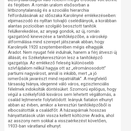
és férjében. A román uralom elsősorban a
létbizonytalanság és a szociális hierarchia
felfordulásának az időszaka Karolinyné emlékezéseiben:
elpimaszodó és nyíltan tolvajló cselédlányok, a korábban
alantas pozícióban szolgáló beosztott tanítók
felülkerekedése, az anyagi gondok, az új, román
igazgatónő kinevezése a tanítóképzőbe, a városkép
átformálása mind szerepet játszanak abban, hogy
Karolinyék 1920 szeptemberében mégis elhagyják
Aradot. Nem nyugat felé indulnak, hanem a férj átveszi új
állását, és Székelykeresztúron lesz a tanítóképző
igazgatója. Az emlékező feleség különösebb
szívfájdalom nélkül hagyja ott az „elrománosodott”
partiumi nagyvárost, annál is inkább, mert „a jó
ismerősök javarészt mind repatriáltak”. A megfelelő
társaság hiánya, idegenné váló város, egzisztenciális
félelmek indokolták döntésüket. Szomorú epilógus, hogy
végül a székelyföldi kisváros sem lehetett végállomás, a
család lejtmenete folytatódott: leányuk fiatalon elhunyt
abban az évben, amikor a keresztúri tanítóképzőből is
elbocsátották a családfőt. A házaspárnak hosszas
hányattatások után vissza kellett költöznie Aradra, ahol
az asszony nem sokkal a visszaérkezést követően,
1933-ban váratlanul elhunyt.