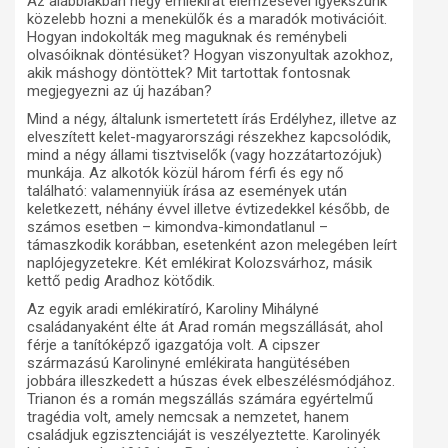
Az alábbiakban négy emlékirat elemzésével igyekszünk
közelebb hozni a menekülők és a maradók motivációit.
Hogyan indokolták meg maguknak és reménybeli
olvasóiknak döntésüket? Hogyan viszonyultak azokhoz,
akik máshogy döntöttek? Mit tartottak fontosnak
megjegyezni az új hazában?
Mind a négy, általunk ismertetett írás Erdélyhez, illetve az
elveszített kelet-magyarországi részekhez kapcsolódik,
mind a négy állami tisztviselők (vagy hozzátartozójuk)
munkája. Az alkotók közül három férfi és egy nő
található: valamennyiük írása az események után
keletkezett, néhány évvel illetve évtizedekkel később, de
számos esetben – kimondva-kimondatlanul –
támaszkodik korábban, esetenként azon melegében leírt
naplójegyzetekre. Két emlékirat Kolozsvárhoz, másik
kettő pedig Aradhoz kötődik.
Az egyik aradi emlékiratíró, Karoliny Mihályné
családanyaként élte át Arad román megszállását, ahol
férje a tanítóképző igazgatója volt. A cipszer
származású Karolinyné emlékirata hangütésében
jobbára illeszkedett a húszas évek elbeszélésmódjához.
Trianon és a román megszállás számára egyértelmű
tragédia volt, amely nemcsak a nemzetet, hanem
családjuk egzisztenciáját is veszélyeztette. Karolinyék