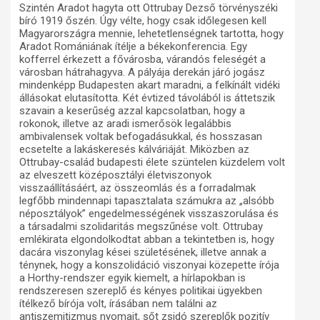
Szintén Aradot hagyta ott Ottrubay Dezső törvényszéki
bíró 1919 őszén. Úgy vélte, hogy csak időlegesen kell
Magyarországra mennie, lehetetlenségnek tartotta, hogy
Aradot Romániának ítélje a békekonferencia. Egy
kofferrel érkezett a fővárosba, várandós feleségét a
városban hátrahagyva. A pályája derekán járó jogász
mindenképp Budapesten akart maradni, a felkínált vidéki
állásokat elutasította. Két évtized távolából is áttetszik
szavain a keserűség azzal kapcsolatban, hogy a
rokonok, illetve az aradi ismerősök legalábbis
ambivalensek voltak befogadásukkal, és hosszasan
ecsetelte a lakáskeresés kálváriáját. Miközben az
Ottrubay-család budapesti élete szüntelen küzdelem volt
az elveszett középosztályi életviszonyok
visszaállításáért, az összeomlás és a forradalmak
legfőbb mindennapi tapasztalata számukra az „alsóbb
néposztályok” engedelmességének visszaszorulása és
a társadalmi szolidaritás megszűnése volt. Ottrubay
emlékirata elgondolkodtat abban a tekintetben is, hogy
dacára viszonylag kései születésének, illetve annak a
ténynek, hogy a konszolidáció viszonyai közepette írója
a Horthy-rendszer egyik kiemelt, a hírlapokban is
rendszeresen szereplő és kényes politikai ügyekben
ítélkező bírója volt, írásában nem találni az
antiszemitizmus nyomait, sőt zsidó szereplők pozitív