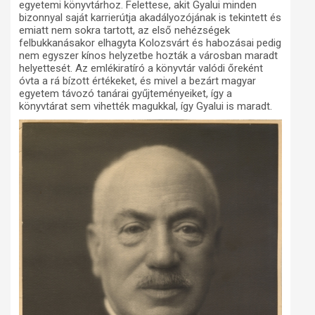
egyetemi könyvtárhoz. Felettese, akit Gyalui minden
bizonnyal saját karrierútja akadályozójának is tekintett és
emiatt nem sokra tartott, az első nehézségek
felbukkanásakor elhagyta Kolozsvárt és habozásai pedig
nem egyszer kínos helyzetbe hozták a városban maradt
helyettesét. Az emlékiratíró a könyvtár valódi őreként
óvta a rá bízott értékeket, és mivel a bezárt magyar
egyetem távozó tanárai gyűjteményeiket, így a
könyvtárat sem vihették magukkal, így Gyalui is maradt.