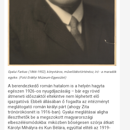
Gyalui Farkas (1866-1952), könyvtáros, művelődéstörténész, író - a maradók
egyike. (Fotó Erdélyi Múzeum-Egyesület)
A berendezkedő román hatalom is a helyén hagyta
egészen 1926-os nyugdíjazásáig – bár egy rövid
átmeneti időszaktól eltekintve nem léphetett elő
igazgatóvá. Ebbéli állásában ő fogadta az intézményt
meglátogató román királyi párt (ahogy Zita
trónörökösnét is 1916-ban). Gyalui meglátásai aligha
illeszthetők be a megszokott magyarországi
elbeszélésmódokba: miközben bőségesen szórja átkait
Károlyi Mihályra és Kun Bélára, egyúttal elítéli az 1919-