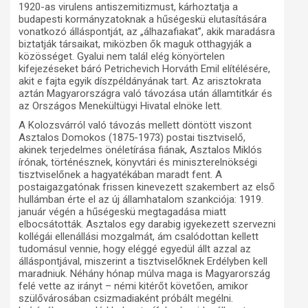
1920-as virulens antiszemitizmust, kárhoztatja a
budapesti kormányzatoknak a hűségeskü elutasítására
vonatkozó álláspontját, az „álhazafiakat”, akik maradásra
biztatják társaikat, miközben ők maguk otthagyják a
közösséget. Gyalui nem talál elég könyörtelen
kifejezéseket báró Petrichevich Horváth Emil elítélésére,
akit e fajta egyik díszpéldányának tart. Az arisztokrata
aztán Magyarországra való távozása után államtitkár és
az Országos Menekültügyi Hivatal elnöke lett.
A Kolozsvárról való távozás mellett döntött viszont
Asztalos Domokos (1875-1973) postai tisztviselő,
akinek terjedelmes önéletírása fiának, Asztalos Miklós
írónak, történésznek, könyvtári és miniszterelnökségi
tisztviselőnek a hagyatékában maradt fent. A
postaigazgatónak frissen kinevezett szakembert az első
hullámban érte el az új államhatalom szankciója: 1919.
január végén a hűségeskü megtagadása miatt
elbocsátották. Asztalos egy darabig igyekezett szervezni
kollégái ellenállási mozgalmát, ám csalódottan kellett
tudomásul vennie, hogy eléggé egyedül állt azzal az
álláspontjával, miszerint a tisztviselőknek Erdélyben kell
maradniuk. Néhány hónap múlva maga is Magyarország
felé vette az irányt – némi kitérőt követően, amikor
szülővárosában csizmadiaként próbált megélni.