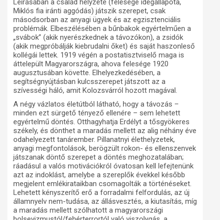
Leírásában a család helyzete (felesége idegállapota,
Miklós fia iránti aggódás) játszik szerepet, csak
másodsorban az anyagi ügyek és az egzisztenciális
problémák. Elbeszélésében a bűnbakok egyértelműen a
„svábok” (akik nyerészkednek a távozókon), a zsidók
(akik megpróbálják kiebrudalni őket) és saját haszonleső
kollégái lettek. 1919 végén a postatisztviselő maga is
áttelepült Magyarországra, ahova felesége 1920
augusztusában követte. Elhelyezkedésében, a
segítségnyújtásban kulcsszerepet játszott az a
szívességi háló, amit Kolozsvárról hozott magával.
A négy vázlatos életútból látható, hogy a távozás –
minden ezt sürgető tényező ellenére – sem lehetett
egyértelmű döntés. Otthagyhatja Erdélyt a tősgyökeres
székely, és dönthet a maradás mellett az alig néhány éve
odahelyezett tanárember. Pillanatnyi élethelyzetek,
anyagi megfontolások, berögzült rokon- és ellenszenvek
játszanak döntő szerepet a döntés meghozatalában;
ráadásul a valós motivációkról óvatosan kell lefejtenünk
azt az indoklást, amelybe a szereplők évekkel később
megjelent emlékirataikban csomagolták a történéseket.
Lehetett kényszerítő erő a forradalmi felfordulás, az új
államnyelv nem-tudása, az állásvesztés, a kiutasítás, míg
a maradás mellett szólhatott a magyarországi
bolsevizmustól/fehérterrortól való viszolygás, a