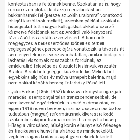
kontextusban is feltűnnek benne. Szokatlan az is, hogy
román szereplők is kedvező megvilágításban
bukkanhatnak fel (persze az „oláh uralomra” vonatkozó
obligát kiszólások mellett), szemben például azokkal a
hűségesküt tett magyar kollégákkal, akiket a szerző
közvetve felelősnek tart az Aradról való kényszerű
távozásért és a státuszvesztésért. A harmadik
megjegyzés a békeszerződés időbeli és térbeli
véglegességének percepciójára vonatkozik: a távozás itt
sem egyértelmű és visszavonhatatlan; amikor budapesti
lakhatási viszonyaik rosszabbra fordulnak, az
emlékiratíró felesége és újszülött kislányuk visszatér
Aradra. A sok betegséggel küszködő kis Melindából
egyébként alig húsz év múlva ünnepelt balerina, majd
nem sokkal később herceg Esterházy Pálné lett.
Gyalui Farkas (1866-1952) kolozsvári könyvtári igazgató
maradási szempontjai talán transzcendensebbek, de
nem kevésbé egyértelműek: a zsidó származású, és
éppen 1918 novemberében, már az összeomlás biztos
tudatában (magyar) reformátusnak kikeresztelkedő
szakember alapmotívuma minden bizonnyal a hűség.
Hűség a városához, hűség korán elhunyt első felesége
és tragikusan elhunyt fia sírjához és mindenekelőtt:
végtelen ragaszkodás a saját gyermeknek tekintett