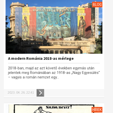
BLOG
A modern Románia 2018-as mérlege
2018-ban, majd az azt követő években egymás után
jelentek meg Romániában az 1918-as „Nagy Egyesülés”
– vagyis a román nemzet egy...
2023. 04. 26. 22:41
HÍREK