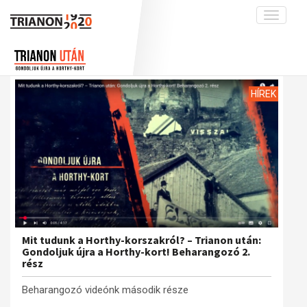
Toggle
navigati
Projekt
Rólunk
Előzmények
Hírek
A kutatócsoport működéséről
Nemzetközi kontextus: iratok és
HÍREK
interpretációk
Blog
Munkatársaink
Az összeomlás és a magyar társadalom
Krónika
A békerendszer megszilárdulása
Galéria
Utókor és emlékezet
Adatbázis
Visszhang
Emlékművek (feltöltés alatt)
Publikációk
Menekültek
Kapcsolat
Mit tudunk a Horthy-korszakról? – Trianon után:
Gondoljuk újra a Horthy-kort! Beharangozó 2.
Trianon-kommentár
rész
Dokumentumok
Beharangozó videónk második része
A trianoni szerződés