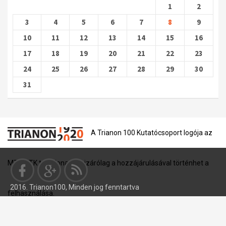
1
2
3
4
5
6
7
8
9
10
11
12
13
14
15
16
17
18
19
20
21
22
23
24
25
26
27
28
29
30
31
A Trianon 100 Kutatócsoport logója az
MTA BTK tulajdona, és kizárólag a hozzájárulásával történhet a
2016. Trianon100, Minden jog fenntartva
felhasználása.