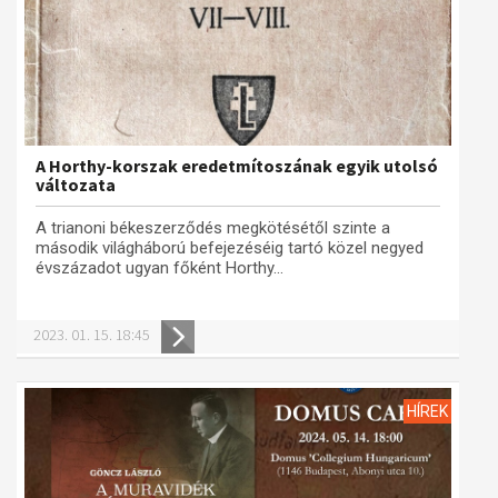
A Horthy-korszak eredetmítoszának egyik utolsó
változata
A trianoni békeszerződés megkötésétől szinte a
második világháború befejezéséig tartó közel negyed
évszázadot ugyan főként Horthy...
2023. 01. 15. 18:45
HÍREK