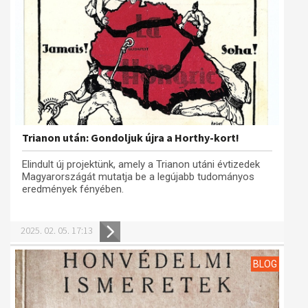
Trianon után: Gondoljuk újra a Horthy-kort!
Elindult új projektünk, amely a Trianon utáni évtizedek
Magyarországát mutatja be a legújabb tudományos
eredmények fényében.
2025. 02. 05. 17:13
BLOG