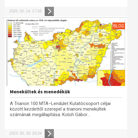
Műhelymunkák
2025. 02. 14. 17:18
BLOG
Menekültek és menedékük
A Trianon 100 MTA–Lendület Kutatócsoport céljai
között kezdettől szerepel a trianoni menekültek
számának megállapítása. Koloh Gábor...
2023. 05. 30. 20:34