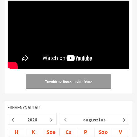
Tovább az összes videóhoz
ESEMÉNYNAPTÁR
2026
augusztus
H
K
Sze
Cs
P
Szo
V