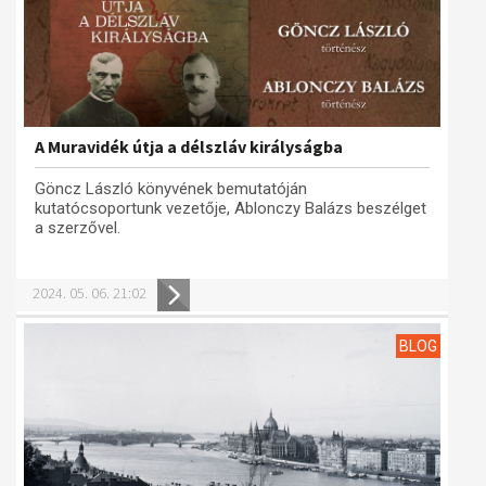
A Muravidék útja a délszláv királyságba
Göncz László könyvének bemutatóján
kutatócsoportunk vezetője, Ablonczy Balázs beszélget
a szerzővel.
2024. 05. 06. 21:02
BLOG