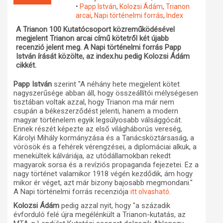
•
Papp István
,
Kolozsi Ádám
,
Trianon
Műhelymunkák
arcai
,
Napi történelmi forrás
,
Index
A Trianon 100 Kutatócsoport közreműködésével
megjelent Trianon arcai című kötetről két újabb
recenzió jelent meg. A Napi történelmi forrás Papp
István írását közölte, az index.hu pedig Kolozsi Ádám
cikkét.
Papp István
szerint "A néhány hete megjelent kötet
nagyszerűsége abban áll, hogy összeállítói mélységesen
tisztában voltak azzal, hogy Trianon ma már nem
csupán a békeszerződést jelenti, hanem a modern
magyar történelem egyik legsúlyosabb válsággócát.
Ennek részét képezte az első világháborús vereség,
Károlyi Mihály kormányzása és a Tanácsköztársaság, a
vörösök és a fehérek vérengzései, a diplomáciai alkuk, a
menekültek kálváriája, az utódállamokban rekedt
magyarok sorsa és a revíziós propaganda fejezetei. Ez a
nagy történet valamikor 1918 végén kezdődik, ám hogy
mikor ér véget, azt már bizony bajosabb megmondani."
A Napi történelmi forrás recenziója
.
itt olvasható
Kolozsi Ádám
pedig azzal nyit, hogy "a századik
évforduló felé újra megélénkült a Trianon-kutatás, az