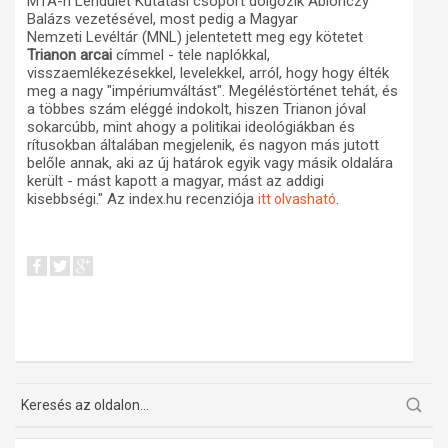
MTA-n Lendület Kutatási csoport dolgozik Ablonczy
Balázs vezetésével, most pedig a Magyar
Nemzeti Levéltár (MNL) jelentetett meg egy kötetet
Trianon arcai
címmel - tele naplókkal,
visszaemlékezésekkel, levelekkel, arról, hogy hogy élték
meg a nagy "impériumváltást". Megéléstörténet tehát, és
a többes szám eléggé indokolt, hiszen Trianon jóval
sokarcúbb, mint ahogy a politikai ideológiákban és
rítusokban általában megjelenik, és nagyon más jutott
belőle annak, aki az új határok egyik vagy másik oldalára
került - mást kapott a magyar, mást az addigi
kisebbségi." Az index.hu recenziója
.
itt olvasható