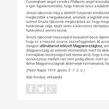
Cunningham angol ezredes Phillipots angol konzullal,
s igen figyelemreméltó, hogy francia nincs a küldöt
Smuts
tábornok még a délelőtt folyamán érintkezés
megkezdték a tárgyalásokat, amelyek
a legjobb er
szerint Smuts tábornok megbizatása az, hogy megé
határoknak célja, elejét venni a kölcsönös támadáso
határokhoz semmi közük.
Smuts tábornok missziójáról beavatott bécsi diplomá
hogy ez a misszió szoros összefüggésben áll azza
hangon
,
ultimátumot intézett Magyarországhoz,
ame
Magyarország az entente elismerését
, mert ha aka
formájában bizonyságot kell tennie arról, hogy a
bolsevizmus mellett van
, nem pedig ellene, mert a
illetve Magyarországnak akármelyik kormányával, h
(Pesti Napló 1919. április 5. 1–2. o.)
Kép forrása: wikipedia