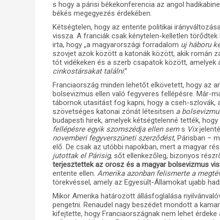
s hogy a párisi békekonferencia az angol hadikabinet
békés megegyezés érdekében.
Kétségtelen, hogy az entente politikai irányváltozá
vissza. A franciák csak kénytelen-kelletlen törődtek
irta, hogy „a magyarországi forradalom
uj háboru k
szovjet azok között a katonák között, akik román zá
tót vidékeken és a szerb csapatok között, amelyek 
cinkostársakat találni
.”
Franciaország minden lehetőt elkövetett, hogy az a
bolsevizmus ellen való fegyveres fellépésre. Már-m
tábornok utasitást fog kapni, hogy a cseh-szlovák, 
szövetséges katonai zónát létesitsen
a bolsevizmu
budapesti hirek, amelyek kétségtelenné tették, ho
fellépésre egyik szomszédja ellen sem
s
Vix
jelent
novemberi fegyverszüneti szerződést
, Párisban – m
elő. De csak az utóbbi napokban, mert a magyar rés
jutottak el Párisig
, sőt ellenkezőleg, bizonyos rész
terjesztettek az orosz és a magyar bolsevizmus vi
entente ellen.
Amerika azonban felismerte a megté
törekvéssel, amely az Egyesült-Államokat ujabb had
Mikor Amerika határozott állásfoglalása nyilvánvalóv
pengetni. Renaudel nagy beszédet mondott a kamará
kifejtette, hogy Franciaországnak nem lehet érdeke