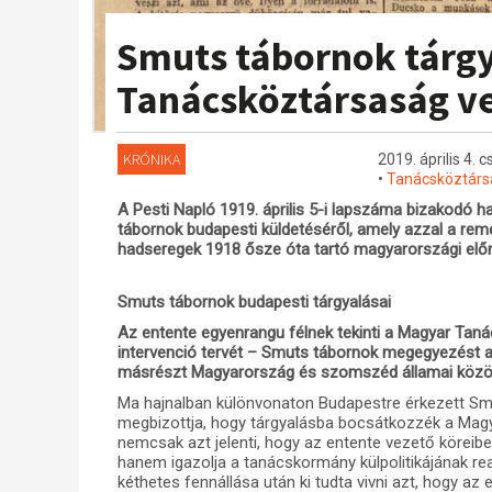
Smuts tábornok tárgy
Tanácsköztársaság ve
KRÓNIKA
2019. április 4. 
•
Tanácsköztárs
A Pesti Napló 1919. április 5-i lapszáma bizakodó 
tábornok budapesti küldetéséről, amely azzal a rem
hadseregek 1918 ősze óta tartó magyarországi elő
Smuts tábornok budapesti tárgyalásai
Az entente egyenrangu félnek tekinti a Magyar Taná
intervenció tervét – Smuts tábornok megegyezést a
másrészt Magyarország és szomszéd államai közö
Ma hajnalban különvonaton Budapestre érkezett Smu
megbizottja, hogy tárgyalásba bocsátkozzék a Mag
nemcsak azt jelenti, hogy az entente vezető köreib
hanem igazolja a tanácskormány külpolitikájának rea
kéthetes fennállása után ki tudta vivni azt, hogy a