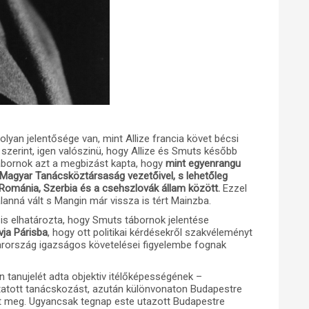
an jelentősége van, mint Allize francia követ bécsi
szerint, igen valószinü, hogy Allize és Smuts később
bornok azt a megbizást kapta, hogy
mint egyenrangu
 Magyar Tanácsköztársaság vezetőivel, s lehetőleg
Románia, Szerbia és a csehszlovák állam között.
Ezzel
lanná vált s Mangin már vissza is tért Mainzba.
 is elhatározta, hogy Smuts tábornok jelentése
vja Párisba
, hogy ott politikai kérdésekről szakvéleményt
yarország igazságos követelései figyelembe fognak
n tanujelét adta objektiv itélőképességének –
ytatott tanácskozást, azután különvonaton Budapestre
tt meg. Ugyancsak tegnap este utazott Budapestre