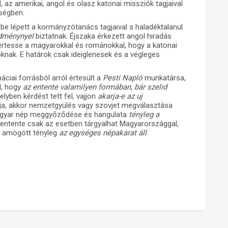
 az amerikai, angol és olasz katonai missziók tagjaival
tségben.
be lépett a kormányzótanács tagjaival s haladéktalanul
edménynyel
biztatnak. Éjszaka érkezett angol hiradás
rtesse a magyarokkal és románokkal, hogy a katonai
knak. E határok csak ideiglenesek és a végleges
ciai forrásból arról értesült a
Pesti Napló
munkatársa,
l, hogy
az entente valamilyen formában, bár szelid
lyben kérdést tett fel, vajjon
akarja-e az uj
rja, akkor nemzetgyülés vagy szovjet megválasztása
 magyar nép meggyőződése és hangulata
tényleg a
z entente csak az esetben tárgyalhat Magyarországgal,
a amögött tényleg
az egységes népakarat áll
.