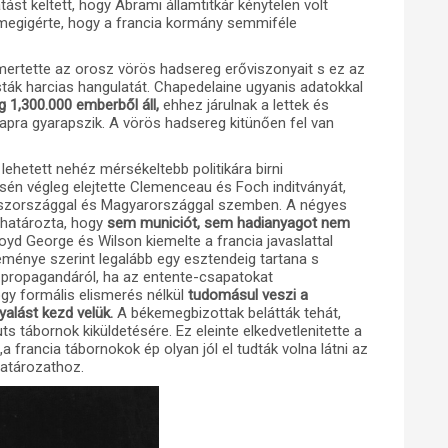
ást keltett, hogy Abrami államtitkár kénytelen volt
 megigérte, hogy a francia kormány semmiféle
smertette az orosz vörös hadsereg erőviszonyait s ez az
sták harcias hangulatát. Chapedelaine ugyanis adatokkal
 1,300.000 emberből áll,
ehhez járulnak a lettek és
napra gyarapszik. A vörös hadsereg kitünően fel van
ehetett nehéz mérsékeltebb politikára birni
én végleg elejtette Clemenceau és Foch inditványát,
Oroszországgal és Magyarországgal szemben. A négyes
lhatározta, hogy
sem municiót, sem hadianyagot nem
oyd George és Wilson kiemelte a francia javaslattal
eménye szerint legalább egy esztendeig tartana s
i propagandáról, ha az entente-csapatokat
ogy formális elismerés nélkül
tudomásul veszi a
yalást kezd velük.
A békemegbizottak belátták tehát,
uts tábornok kiküldetésére. Ez eleinte elkedvetlenitette a
a francia tábornokok ép olyan jól el tudták volna látni az
határozathoz.