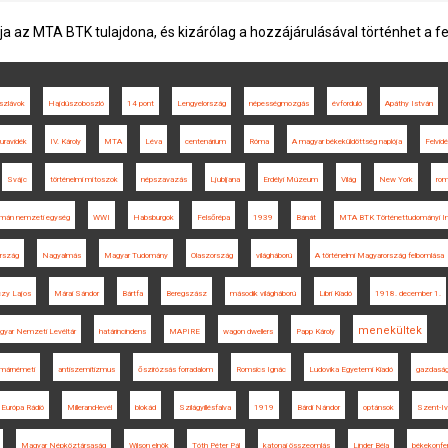
ja az MTA BTK tulajdona, és kizárólag a hozzájárulásával történhet a f
szlávok
Hajdúszoboszló
14 pont
Lengyelország
népességmozgás
évforduló
Apáthy István
ravidék
IV. Károly
MTA
Léva
centenárium
Róma
A magyar békeküldöttség naplója
Felvid
Svájc
történelmi mítoszok
népszavazás
Ljubljana
Erdélyi Múzeum
Világ
New York
rom
omán nemzeti egység
WWI
Habsburgok
Felsőrépa
1939
Bánát
MTA BTK Történettudományi I
ország
Nagyalmás
Magyar Tudomány
Olaszország
világháború
A történelmi Magyarország felbomlása
zy Lajos
Márai Sándor
Bártfa
Beregszász
második világháború
Libri Kiadó
1918. december 1.
menekültek
yar Nemzeti Levéltár
határincindens
MAPIRE
wagon dwellers
Papp Károly
márnémeti
antiszemitizmus
őszirózsás forradalom
Romsics Ignác
Ludovika Egyetemi Kiadó
gazdaság
Európa Rádió
Millerand-levél
blokád
Szilágyillésfalva
1919
Bárdi Nándor
optánsok
Szent-I
Magyar Népköztársaság
Wilson elnök
Tóth Péter Pál
katonai összeomlás
Linder Béla
békekonfer