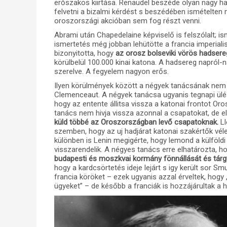
erőszakos kiirtása. Renaudel beszéde olyan nagy hat
felvetni a bizalmi kérdést s beszédében ismételten
oroszországi akcióban sem fog részt venni.
Abrami után Chapedelaine képviselő is felszólalt; i
ismertetés még jobban lehütötte a francia imperiali
bizonyitotta, hogy
az orosz bolseviki vörös hadsereg
körülbelül 100.000 kinai katona. A hadsereg napról-
szerelve. A fegyelem nagyon erős.
Ilyen körülmények között a négyek tanácsának nem l
Clemenceaut. A négyek tanácsa ugyanis tegnapi ülés
hogy az entente állitsa vissza a katonai frontot 
tanács nem hivja vissza azonnal a csapatokat, de e
küld többé az Oroszországban levő csapatoknak.
Ll
szemben, hogy az uj hadjárat katonai szakértők vél
különben is Lenin megigérte, hogy lemond a külföld
visszarendelik. A négyes tanács erre elhatározta, h
budapesti és moszkvai kormány fönnállását és tárg
hogy a kardcsörtetés ideje lejárt s igy került sor Sm
francia köröket – ezek ugyanis azzal érveltek, hogy „
ügyeket” – de később a franciák is hozzájárultak a 