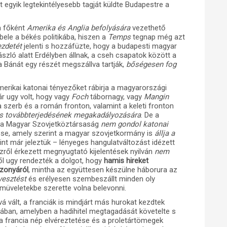
 egyik legtekintélyesebb tagját küldte Budapestre a
sa főként
Amerika és Anglia befolyására
vezethető
 bele a békés politikába, hiszen a
Temps
tegnap még azt
ezdetét
jelenti s hozzáfüzte, hogy a budapesti magyar
szló alatt Erdélyben állnak, a cseh csapatok között a
a Bánát egy részét megszállva tartják,
bőségesen fog
merikai katonai tényezőket rábirja a magyarországi
ár ugy volt, hogy vagy
Foch
tábornagy, vagy
Mangin
a szerb és a román fronton, valamint a keleti fronton
s továbbterjedésének megakadályozására
. De a
gy a Magyar Szovjetköztársaság
nem gondol katonai
ése, amely szerint a magyar szovjetkormány is
állja a
int már jeleztük – lényeges hangulatváltozást idézett
zről érkezett megnyugtató kijelentések nyilván
nem
ről ugy rendezték a dolgot, hogy
hamis hireket
szonyáról
, mintha az együttesen készülne háborura az
vesztést
és erélyesen szembeszállt minden oly
müveletekbe szerette volna belevonni.
á vált, a franciák is mindjárt más hurokat kezdtek
ban, amelyben a hadihitel megtagadását követelte s
 a francia nép elvéreztetése és a proletártömegek