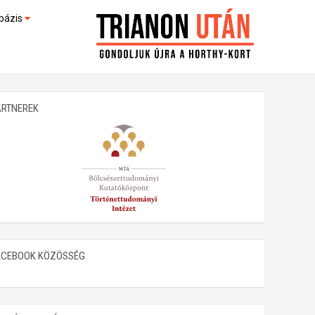
bázis
művek (feltöltés alatt)
kültek
ARTNEREK
ACEBOOK KÖZÖSSÉG