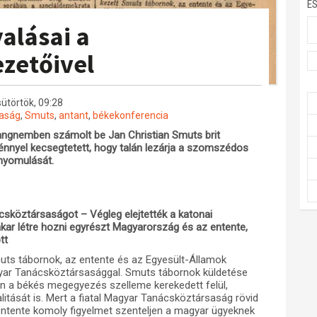
E
alásai a
zetőivel
csütörtök, 09:28
aság
,
Smuts
,
antant
,
békekonferencia
hangnemben számolt be Jan Christian Smuts brit
énnyel kecsegtetett, hogy talán lezárja a szomszédos
nyomulását.
csköztársaságot – Végleg elejtették a katonai
kar létre hozni egyrészt Magyarország és az entente,
tt
ts tábornok, az entente és az Egyesült-Államok
yar Tanácsköztársasággal. Smuts tábornok küldetése
en a békés megegyezés szelleme kerekedett felül,
litását is. Mert a fiatal Magyar Tanácsköztársaság rövid
z entente komoly figyelmet szenteljen a magyar ügyeknek