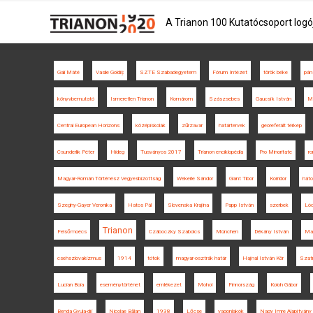
A Trianon 100 Kutatócsoport logó
Gali Máté
Vasile Goldiș
SZTE Szabadegyetem
Fórum Intézet
török béke
pán
könyvbemutató
Ismeretlen Trianon
Komárom
Szászsebes
Gaucsík István
Mu
Central European Horizons
középiskolák
zűrzavar
határtervek
georeferált térkép
Csunderlik Péter
Hideg
Tusványos 2017
Trianon enciklopédia
Pro Minoritate
r
Magyar-Román Történész Vegyesbizottság
Wekerle Sándor
Glant Tibor
Korridor
hát
Szeghy-Gayer Veronika
Hatos Pál
Slovenska Krajina
Papp István
szerbek
Lóc
Trianon
Felsőmoécs
Czáboczky Szabolcs
München
Dékány István
Mag
csehszlovakizmus
1914
tótok
magyar-osztrák határ
Hajnal István Kör
Szat
Lucian Boia
eseménytörténet
emlékezet
Mohol
Finnország
Koloh Gábor
Benda Gyula-díj
Nicolae Bălan
1938
Lőcse
vagonlakók
Nagy Imre Alapítvány