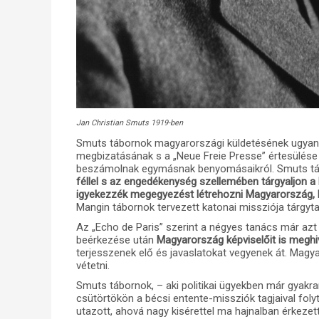
Jan Christian Smuts 1919-ben
Smuts tábornok magyarországi küldetésének ugyanoly
megbizatásának s a „Neue Freie Presse” értesülése 
beszámolnak egymásnak benyomásaikról. Smuts tá
féllel s az engedékenység szellemében tárgyaljon a
igyekezzék megegyezést létrehozni Magyarország, 
Mangin tábornok tervezett katonai missziója tárgyta
Az „Echo de Paris” szerint a négyes tanács már azt
beérkezése után
Magyarország képviselőit is meghi
terjesszenek elő és javaslatokat vegyenek át. Mag
vétetni.
Smuts tábornok, – aki politikai ügyekben már gyakra
csütörtökön a bécsi entente-missziók tagjaival fol
utazott, ahová nagy kisérettel ma hajnalban érkeze