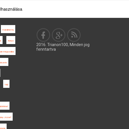
elhasználása.
mandiner.hu
ék
Könyv
2016. Trianon100, Minden jog
fenntartva
án megszállás
ntézete
Iaşi
történet
vány József
encia