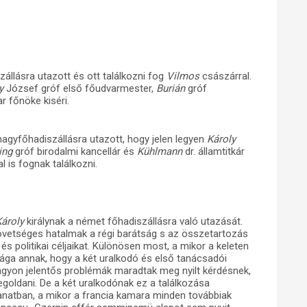
állásra utazott és ott találkozni fog
Vilmos
császárral.
y
József gróf első főudvarmester,
Burián
gróf
r főnöke kiséri.
gyfőhadiszállásra utazott, hogy jelen legyen
Károly
ing
gróf birodalmi kancellár és
Kühlmann
dr. államtitkár
l is fognak találkozni.
ároly
királynak a német főhadiszállásra való utazását.
övetséges hatalmak a régi barátság s az összetartozás
 és politikai céljaikat. Különösen most, a mikor a keleten
ssága annak, hogy a két uralkodó és első tanácsadói
gyon jelentős problémák maradtak meg nyilt kérdésnek,
oldani. De a két uralkodónak ez a találkozása
anatban, a mikor a francia kamara minden továbbiak