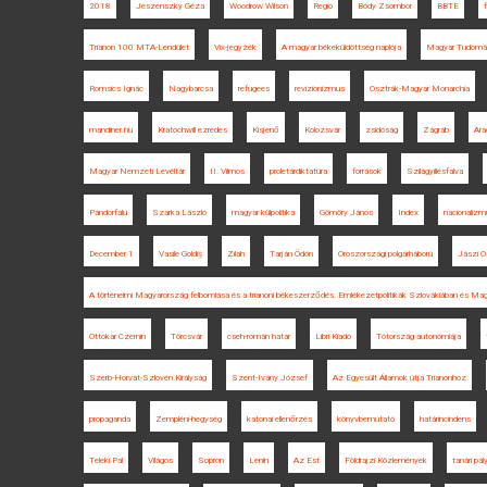
2018
Jeszenszky Géza
Woodrow Wilson
Regio
Bódy Zsombor
BBTE
Trianon 100 MTA-Lendület
Vix-jegyzék
A magyar békeküldöttség naplója
Magyar Tudomá
Romsics Ignác
Nagybarcsa
refugees
revizionizmus
Osztrák-Magyar Monarchia
mandiner.hu
Kratochwill ezredes
Kisjenő
Kolozsvár
zsidóság
Zágráb
Ara
Magyar Nemzeti Levéltár
II. Vilmos
proletárdiktatúra
források
Szilágyillésfalva
Pándorfalu
Szarka László
magyar külpolitika
Gömöry János
Index
nacionalizm
December 1
Vasile Goldiș
Zilah
Tarján Ödön
Oroszországi polgárháború
Jászi O
A történelmi Magyarország felbomlása és a trianoni békeszerződés. Emlékezetpolitikák Szlovákiában és Ma
Ottokar Czernin
Törcsvár
cseh-román határ
Libri Kiadó
Tótország autonómiája
Szerb-Horvát-Szlovén Királyság
Szent-Ivány József
Az Egyesült Államok útja Trianonhoz
propaganda
Zempléni-hegység
katonai ellenőrzés
könyvbemutató
határincindens
Teleki Pál
Világos
Sopron
Lenin
Az Est
Földrajzi Közlemények
tanári pál