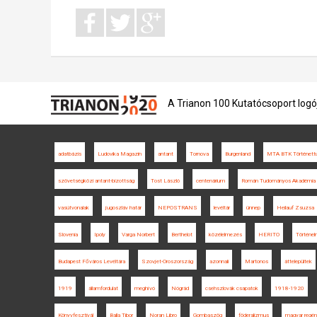
A Trianon 100 Kutatócsoport logó
adatbázis
Ludovika Magazin
antant
Tornova
Burgenland
MTA BTK Történettu
szövetségközi antant-bizottság
Tost László
centenárium
Román Tudományos Akadémia
vasútvonalak
jugoszláv határ
NEPOSTRANS
levéltár
ünnep
Heilauf Zsuzsa
Slovenia
Ipoly
Varga Norbert
Berthelot
közélelmezés
HERITO
Történe
Budapest Főváros Levéltára
Szovjet-Oroszország
azonnali
Martonos
áttelepültek
1919
államfordulat
meghívó
Nógrád
csehszlovák csapatok
1918-1920
Könyvfesztivál
Balla Tibor
Noran Libro
Gombaszög
föderalizmus
magyar regé