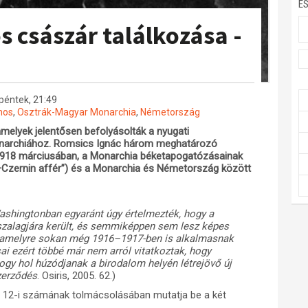
E
s császár találkozása -
péntek, 21:49
lmos
,
Osztrák-Magyar Monarchia
,
Németország
amelyek jelentősen befolyásolták a nyugati
onarchiához. Romsics Ignác három meghatározó
 1918 márciusában, a Monarchia béketapogatózásainak
–Czernin affér”) és a Monarchia és Németország között
ashingtonban egyaránt úgy értelmezték, hogy a
alagjára került, és semmiképpen sem lesz képes
t, amelyre sokan még 1916–1917-ben is alkalmasnak
ai ezért többé már nem arról vitatkoztak, hogy
gy hol húzódjanak a birodalom helyén létrejövő új
zerződés
. Osiris, 2005. 62.)
 12-i számának tolmácsolásában mutatja be a két