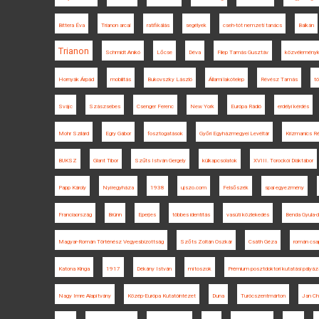
Bittera Éva
Trianon arcai
ratifikálás
segélyek
cseh-tót nemzeti tanács
Balkán
Trianon
Schmidt Anikó
Lőcse
Déva
Filep Tamás Gusztáv
közvéleményk
Hornyák Árpád
mobilitás
Bukovszky László
Állami lakótelep
Révész Tamás
t
Svájc
Szászsebes
Csenger Ferenc
New York
Európa Rádió
erdélyi kérdés
Mohr Szilárd
Egry Gábor
fosztogatások
Győri Egyházmegyei Levéltár
Krizmanics R
BUKSZ
Glant Tibor
Szűts István Gergely
külkapcsolatok
XVIII. Torockói Diáktábor
Papp Károly
Nyíregyháza
1938
ujszo.com
Felsőszék
spai egyezmény
Franciaország
Brünn
Eperjes
többes identitás
vasúti közlekedés
Benda Gyula-d
Magyar-Román Történész Vegyesbizottság
Szőts Zoltán Oszkár
Csáth Géza
román csa
Katona Kinga
1917
Dékány István
mítoszok
Prémium posztdoktori kutatási pályáz
Nagy Imre Alapítvány
Közép-Európa Kutatóintézet
Duna
Turócszentmárton
Jan Ch