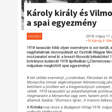
Károly király és Vilmo
a spai egyezmény
KRÓNIKA
2018. május 11. 
•
IV. Károly
,
II. Vi
1918 tavaszán több olyan eseményre is sor került, 
nagyhatalmak viszonyulását az Osztrák-Magyar M
mozzanatot emel ki: a breszt-litovszki békekötést
botrányos kudarcát 1918 áprilisában („Clemenceau
májusban megkötött spai egyezményt.
A két utóbbi eseményt
„Londonban, Párizsban és W
Monarchia immár végérvényesen Németország jársz
betölteni a jövőben azt a kiegyensúlyozó szerepe
vélték. 1918 tavaszától az antanthatalmak politikus
megmarad-e a Monarchia vagy sem, hanem arról, ho
államok határai.”
(Romsics Ignác:
A trianoni békes
A
Krónika
mai része a
Budapesti Hírlap
1918. május
uralkodó találkozását.