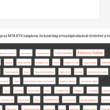
ja az MTA BTK tulajdona, és kizárólag a hozzájárulásával történhet a f
Ablonczy Balázs
Csehszlovákia
dományi Intézete
arisztokrácia
Henri Berthelot
ellenállás
Adrian Cioroianu
Szilágykövesd
Gömör
Budapesti Hírlap
Nagy-Románia
Millerand-l
Trianon-legendák
Maros
Párizsi békekonferencia
Papp István
Ausztria
trianoni békeszerződés
lmi Szemle
Hideg
East European Politics and Societies
Regional Statistics
New Europe College
1918
workshop
Dél-Szlovákia
Fiume
Csunderlik Péter
Napilapok
Fest Aladár
Erdélyi K
konferencia
Tóth Péter Pál
Maniu Gyula
Varsó
Horvátország
második világháború
100 éves
ny
BBC History
katonai összeomlás
Finnország
Párizs
élelmezés
Göncz László
1918. dec