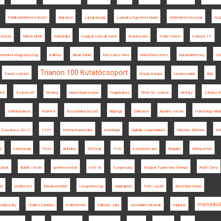
Politikatörténeti Intézet
Bukarest
Lajtabánság
Ludovika Egyetemi Kiadó
történelmi mítoszok
Nag
utatás
Wilson elnök
Kárpátalja
magyar-szlovák határ
Mackensen
Fodor Ferenc
március 15.
örténelmi Magyarország
kiállítás
Bihari Dániel
Mészáros Flóra
békeelőkészítés
békeküldöttség
Zei
Trianon 100 Kutatócsoport
Fórum Intézet
Közép-Európa
Lendva-vidék
Ada
éka
Szászcsór
tényleg
népességmozgás
Nagybánya
Pieter M. Judson
életrajz
Juhász B
Selmecbánya
Múlt-kor
Kosztolányi Dezső
Algyógy
Dalmácia
Apáthy István
Háromegy Királ
Tusványos 2017
1921
történettudomány
kronológia
Digitális Legendárium
Miroslav Michela
Ka
íj
katonaság
Tisza
áruhiány
Erőszak
HVG
koncepciós per
Bulgária
térképzetek
patok
Burián István
gyerekvonatok
ma7.sk
Szepesség
Magyar Tudomány Ünnepe
Adolf Černý
at
emlékezet
Bukaresti béke
Lengyelország
világháború
Tóth László
december elseje
menekül
odějovský
Charles Daniélou
emlékérmék
Vallasek Júlia
szociáldemokraták
migráció