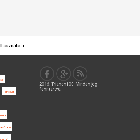
elhasználása.
evél
2016. Trianon100, Minden jog
fenntartva
Temesvár
rónika
 évforduló
ember 1.