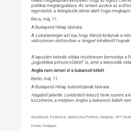
nélkül megállapitani kénytelen, hogy az egész Cl
politikai megtárgyalásra. Az antant azokra az erőfes
egymástól, a delegációk ülései alatt fogja megkapni 
Bécs, máj. 11.
A Budapesti Hírlap távirata.
A
Lokalanzeiger
azt irja, hogy
Károly
királynak a né
valószinüen elsősorban a
lengyel kérdésről
fognak 
A lapszám hetedik oldala részletesen bemutatja a 
„jogpolitikai pótszerződést” is, amit a kilencedik olda
Anglia nem ismeri el a bukaresti békét.
Berlin, máj. 11.
A Budapesti Hírlap tudósitójának távirata.
Hágából
jelentik:
Londonból
érkező hirek szerint a 
közzétenni, a melyben
Anglia a bukaresti békét nem
Illusztráció: Podhorce, Galícia (ma Pidhirci, Ukrajna), 1917. Közé
Forrás: Fortepan