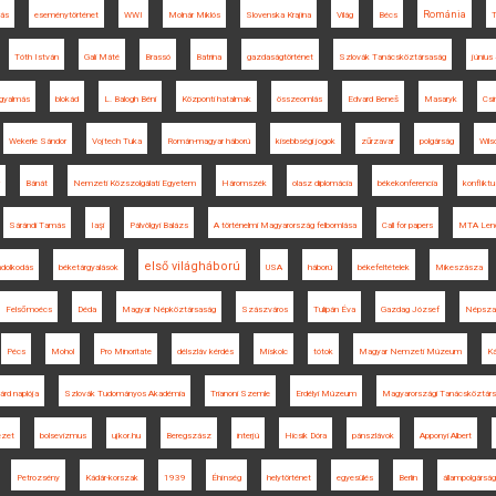
Románia
tás
eseménytörténet
WWI
Molnár Miklós
Slovenska Krajina
Világ
Bécs
T
Tóth István
Gali Máté
Brassó
Batrina
gazdaságtörténet
Szlovák Tanácsköztársaság
június 
gyalmás
blokád
L. Balogh Béni
Központi hatalmak
összeomlás
Edvard Beneš
Masaryk
Csi
Wekerle Sándor
Vojtech Tuka
Román-magyar háború
kisebbségi jogok
zűrzavar
polgárság
Wils
Bánát
Nemzeti Közszolgálati Egyetem
Háromszék
olasz diplomácia
békekonferencia
konflikt
Sárándi Tamás
Iaşi
Pálvölgyi Balázs
A történelmi Magyarország felbomlása
Call for papers
MTA Lend
első világháború
ondolkodás
béketárgyalások
USA
háború
békefeltételek
Mikeszásza
Felsőmoécs
Déda
Magyar Népköztársaság
Szászváros
Tulipán Éva
Gazdag József
Népsza
Pécs
Mohol
Pro Minoritate
délszláv kérdés
Miskolc
tótok
Magyar Nemzeti Múzeum
Ká
árd naplója
Szlovák Tudományos Akadémia
Trianoni Szemle
Erdélyi Múzeum
Magyarországi Tanácsköztár
ézet
bolsevizmus
ujkor.hu
Beregszász
interjú
Hicsik Dóra
pánszlávok
Apponyi Albert
Petrozsény
Kádár-korszak
1939
Éhínség
helytörténet
egyesülés
Berlin
állampolgárság