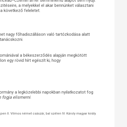
emenceau–Czernin affér semminemü alapot sem nyujt
zitéseire, a melyekkel el akar bennünket választani
a következő feleletet.
met nagy főhadiszálláson való tartózkodása alatt
tanácskozni.
Romániával a békeszerződés alapján megkötött
lon egy rövid hírt egészít ki, hogy
kormány a legközelebbi napokban nyilatkozatot fog
 fogja elismerni
.
pen II. Vilmos német császár, bal szélen IV. Károly magyar király.