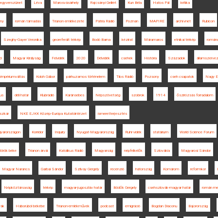
fegyverszünet
Léva
Marosvásárhely
Rajcsányi Gellért
Kun Béla
Hatos Pál
kritika
ny
román támadás
Trianon emlékezete
Pátria Rádió
Poznan
MAPIRE
archívnet
Rubicon
Szeghy-Gayer Veronika
georeferált térkép
Bodó Barna
kézirat
Máramaros
etnikai térkép
román
d
Magyar Királyság
Felvidék
2020
Délvidék
csehek
História
Századok
államszerve
impériumváltás
Koloh Gábor
párhuzamos történelem
Tilos Rádió
Pozsony
cseh csapatok
Nagy E
us
déli határ
Klubrádió
Karánsebes
Népszövetség
szobrok
1914
őszirózsás forradalom
szkár
NKE EJKK Közép-Európa Kutatóintézet
ismeretterjesztés
gyarországon
Korridor
Inquiry
Nyugat-Magyarország
Ruhr-vidék
statárium
World Science Forum
török béke
Trianon árvái
Katolikus Rádió
Magyarság
népfelkelők
Szlovákia
Magyarosi Sándor
Magyar Narancs
Garbai Sándor
Szilvay Gergely
recenzió
hátország
Komárom
reformkor
Népköztársaság
térkép
magyar-jugoszláv határ
Bödők Gergely
csehszlovák-magyar határ
román me
yák
Háborúból békébe
Trianon-emlékművek
podcast
emigráció
Bogdan Diaconu
Bajorország