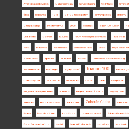
Amerikai Egyesült Államok
Marius Cosmeanu
honvédő háború
Clio Intézet
románosí
Újléta
műhelyvita
1945
SZTE Szabadegyetem
centrum-periféria
emlékmű
Elzász-Lotaringia
antiszemitizmus
2020.
Felsőrépa
Trianon 100 Rubicon
Na
Deák Ferenc
Muravidék
IV. Károly
Fórum Kisebbségkutató Intézet
Tisza István
Róma
Marosvécs
Kossuth Rádió
csehszlovák iratok
Smuts
Hajnal István Kör
Sziklay Ferenc
repatriálás
Müller Rolf
Rozsnyó
Csehszlovák Nemzeti Bizottság
Trianon 100
Kárpát-medence
kisebbségek
Pogány József
külpolitikai g
Charles Seymour
népszavazás
határkijelölés
Losonc
1916
középiskolák
magyar külpolitikai gondolkodás
diplomácia
European Review of History
Segyevy Dániel
Zahorán Csaba
Rigó Máté
breszt-litovszki béke
Takács Tibor
Rapaich Rich
Ukrajna
társadalomtörténet
irredentizmus
gabonacsempészet
Bukaresti Magyar Int
Central European Horizons
szerbek
Napi történelmi forrás
csendőrség
szerb iratok