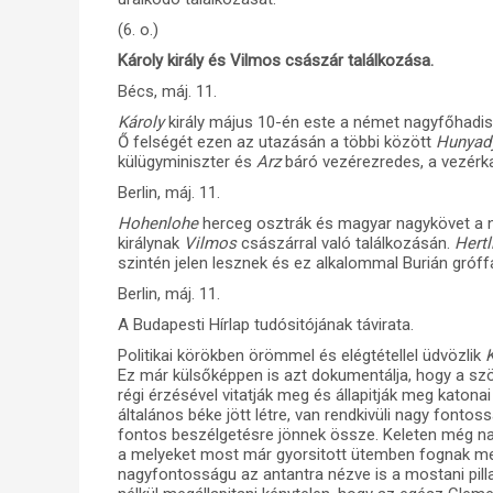
(6. o.)
Károly király és Vilmos császár találkozása.
Bécs, máj. 11.
Károly
király május 10-én este a német nagyfőhadisz
Ő felségét ezen az utazásán a többi között
Hunyad
külügyminiszter és
Arz
báró vezérezredes, a vezérka
Berlin, máj. 11.
Hohenlohe
herceg osztrák és magyar nagykövet a na
királynak
Vilmos
császárral való találkozásán.
Hertl
szintén jelen lesznek és ez alkalommal Burián gróffa
Berlin, máj. 11.
A Budapesti Hírlap tudósitójának távirata.
Politikai körökben örömmel és elégtétellel üdvözlik
K
Ez már külsőképpen is azt dokumentálja, hogy a sz
régi érzésével vitatják meg és állapitják meg katonai
általános béke jött létre, van rendkivüli nagy fonto
fontos beszélgetésre jönnek össze. Keleten még na
a melyeket most már gyorsitott ütemben fognak meg
nagyfontosságu az antantra nézve is a mostani pill