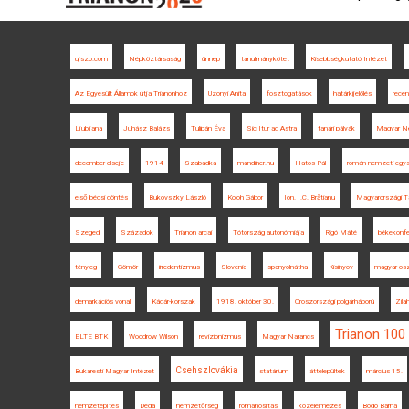
ujszo.com
Népköztársaság
ünnep
tanulmánykötet
Kisebbségkutató Intézet
Az Egyesült Államok útja Trianonhoz
Uzonyi Anita
fosztogatások
határkijelölés
recen
Ljubljana
Juhász Balázs
Tulipán Éva
Sic Itur ad Astra
tanári pályák
Magyar N
december elseje
1914
Szabadka
mandiner.hu
Hatos Pál
román nemzeti egy
első bécsi döntés
Bukovszky László
Koloh Gábor
Ion. I.C. Brătianu
Magyarországi T
Szeged
Századok
Trianon arcai
Tótország autonómiája
Rigó Máté
békekonfe
tényleg
Gömör
irredentizmus
Slovenia
spanyolnátha
Kisinyov
magyar-osz
demarkációs vonal
Kádár-korszak
1918. október 30.
Oroszországi polgárháború
Zila
Trianon 100
ELTE BTK
Woodrow Wilson
revizionizmus
Magyar Narancs
Csehszlovákia
Bukaresti Magyar Intézet
statárium
áttelepültek
március 15.
nemzetépítés
Déda
nemzetőrség
románosítás
közélelmezés
Bodó Barna