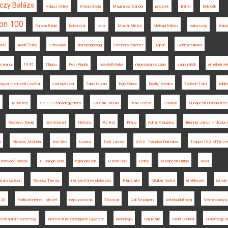
czy Balázs
Válasz Online
Maniu Gyula
Magyarosi Sándor
pincérek
Bánát
Délvidék
non 100
Európa Rádió
Kolozsvár
terror
Molnár Miklós
Melega Miklós
hátország
Károl
atás
Adolf Černý
Szlovákia
állampolgárság
eseménytörténet
Japán
Schmidt Anikó
smeanu
1945
Világos
Fest Aladár
békefeltételek
népességmozgás
vagonlakók
emlékérmé
gyar Nemzeti Levéltár
csempészet
Papp István
Egry Gábor
Erdélyi Krónika
Vojtech Tuka
többe
München
SZTE Szabadegyetem
Gaucsík István
Deák Ferenc
Felvidék
Budapesti Francia Inté
Segyevy Dániel
helytörténet
História
Az Est
Prága
Adrian Cioroianu
Brenner János Hittudomá
a
Miroslav Michela
Kun Béla
Losonc
Tost László
XVIII. Torockói Diáktábor
Trianon 100 MTA-Len
honvédő háború
L. Balogh Béni
legionáriusok
Lucian Boia
Erdély
Budapesti Hírlap
WWI
gyarországon
Révész Tamás
nemzeti önrendelkezés
Kárpátalja
Murber Ibolya
emlékezet
román
920
Politikatörténeti Intézet
népszavazás
Törcsvár
Call for papers
békeküldöttség
Selmecbánya
özi antant-bizottság
Nemzeti Közszolgálati Egyetem
kronológia
Gali Máté
Mohr Szilárd
Háromegy Ki