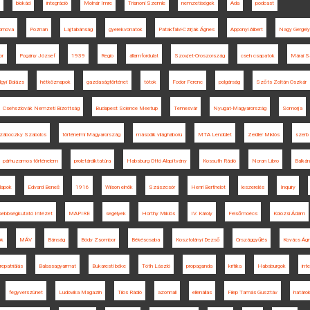
blokád
integráció
Molnár Imre
Trianoni Szemle
nemzetiségek
Ada
podcast
ornova
Poznan
Lajtabánság
gyerekvonatok
Patakfalvi-Czirják Ágnes
Apponyi Albert
Nagy Gergely
or
Pogány József
1939
Regio
államfordulat
Szovjet-Oroszország
cseh csapatok
Márai S
lgyi Balázs
hétköznapok
gazdaságtörténet
tótok
Fodor Ferenc
polgárság
Szőts Zoltán Oszkár
Csehszlovák Nemzeti Bizottság
Budapest Science Meetup
Temesvár
Nyugat-Magyarország
Somorja
záboczky Szabolcs
történelmi Magyarország
második világháború
MTA Lendület
Zeidler Miklós
szerb 
párhuzamos történelem
proletárdiktatúra
Habsburg Ottó Alapítvány
Kossuth Rádió
Noran Libro
Balkán
lapok
Edvard Beneš
1916
Wilson elnök
Szászcsór
Henri Berthelot
leszerelés
Inquiry
sebbségkutató Intézet
MAPIRE
segélyek
Horthy Miklós
IV. Károly
Felsőmoécs
Kolozsi Ádám
ok
MÁV
Bánság
Bódy Zsombor
Békéscsaba
Kosztolányi Dezső
Országgyűlés
Kovács Ágne
repatriálás
Balassagyarmat
Bukaresti béke
Tóth László
propaganda
kritika
Habsburgok
inte
fegyverszünet
Ludovika Magazin
Tilos Rádió
azonnali
ellenállás
Filep Tamás Gusztáv
határo