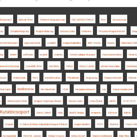
Máramaros
Bencsik Péter
Történeti Magyarország
ERC NEPOSTRANS
Úton
Oroszország
zió
Zempléni-hegység
Magyar Királyság
Katona Csaba
reformkor
Pozsonyi Magyar Intézet
Mag
emzeti Múzeum
jugoszláv határ
Lendület
magyar külpolitika
BBC History
hvg.hu
Krizmanics Ré
ség
Mohol
ratifikálás
kézirat
Szibéria
Tomáš Garrigue Masaryk
Turócszentmárton
Timár G
anácsköztársaság
Csunderlik Péter
Komárom
Párizs
Göncz László
román megszállás
hadsereg
rencia
Háromszék
Pécs
impériumváltás
főreáliskola
Magyarság
Hajdúszoboszló
Wekerle
konferencia
trák határ
Pro Minoritate
1938
társadalomtörténet
Iaşi
Trianon emlékezete
h
Wintermantel Péter
Magyar Tudomány Ünnepe
Roman Holec
Vavro Šrobár
BBTE
1918-1919
 Kutatócsoport
Steve Jobbitt
Világ
Bödők Gergely
emigráció
zűrzavar
Balkán
Nógrád
II. Rákóczi Ferenc Kárpátaljai Magyar Főiskola
wagon dwellers
1919
Múlt-kor
Fórum Int
középiskolák
Pieter M. Judson
Heilauf Zsuzsa
Mélyi József
Trianon enciklopédia
Balla Tibor