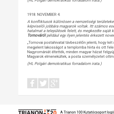
(HL Polgári demokratikus forradalom irata.)
1918. NOVEMBER 4.
A konfliktusok különösen a nemzetiségi területeke
képviselői jobbára magyarok voltak. Itt számos ese
hatalmat a települések felett, és megkezdte saját 
Tornováról
például egy ilyen jelentés érkezett nove
„Tornovai postahivatal távbeszélőn jelenti, hogy k
megjelent lakosságot a templomba hívta és ott fel
Nagyromániát éltették, minden magyar házat felgyúj
Magyarok elmenekültek, a posta személyzetet ottma
(HL Polgári demokratikus forradalom irata.)
A Trianon 100 Kutatócsoport logó