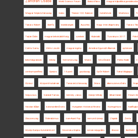
Zahorán Csaba
World Science Forum
Balázsfalva
magyar külpolitikai gondolkodás
Magyar Népköztársaság
Index
Trianon 100 Rubicon
határtervek
Martonos
T
Takács Róbert
Bártfa
kisebbségek
Ausztria
Nagy Imre Alapítvány
Takács Tib
Tarján Ödön
magyar békeküldöttség
szerbek
Klubrádió
Tusványos 2017
Pálvö
Csinta Samu
Vörös László
magyar regény
Amerikai Egyesült Államok
optánsok
béketárgyalások
térkép
Németország
Maros
Mezőbánd
Pátria Rádió
C
centrum-periféria
Eperjes
14 pont
gazdaság
Győri Róbert
Tolnai Világlapja
Elzász
Központi hatalmak
Tanácsköztársaság
Dráva
államszerveződés
Napi
Népszava
Sárándi Tamás
Gömöry János
Károlyi Mihály
Bihari Dániel
Fórum Ki
Nicolae Bălan
katonai ellenőrzés
Hungarian Historical Review
Nyíregyháza
hadifogly
Olaszország
föderalizmus
Ioan-Aurel Pop
nemzeti ünnep
Zágráb
Zenta
Közép-Európa Kutatóintézet
Slovenska Krajina
román népgyűlés
Brassó
Berthelot