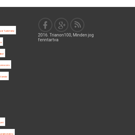
yar Tudomány
2016. Trianon100, Minden jog
fenntartva
ka
ábor
szervezés
 Sándor
ézet
határincindens