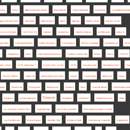
zsony
Könyv
diplomáciai kapcsolatok
Bayer Árpád
Trianon-legendák
katonaság
szociáldemokraták
gyar-szlovák határ
Libri Kiadó
Mikeszásza
Újléta
Algyógy
Burián István
Dékány István
0 éves évforduló
Tóth Péter Pál
migráció
turanizmus
Kárpát-medence
konfliktusok
június 4.
gyesület
Háborúból békébe
Erdélyi Múzeum
Szászsebes
Elzász-Lotaringia
Gyulafehérvár
MTA
k
Nagybánya
Brünn
Párizsi békekonferencia
Székely Hadosztály
antant
Róma
HERITO
áthy István
1918. december 1.
Szent-Ivány József
1918
Horvátország
békeelőkészítés
Char
NEPOSTRANS
Teleki Pál
trianoni békeszerződés
Sopron
Székelyföld
élelmezés
Fiume
lgária
Finnország
Vix-jegyzék
Beregszász
refugees
Déva
Hornyák Árpád
Kratochwill ezred
Trianon
Budapest
román parlament
forradalom
nőtörténet
Friedrich-kormány
Berlin
az Ismeretlen Katona Sírja
Nagyhalmágy
breszt-litovszki béke
Győri Egyházmegyei Levéltár
Jan Chodějovský
Közép-Európa
Benedek Elek
Katolikus Rádió
csehszlovák csapatok
Nagyalmás