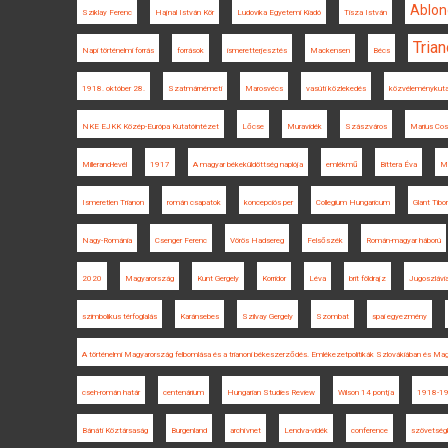
Ablon
Sziklay Ferenc
Hajnal István Kör
Ludovika Egyetemi Kiadó
Tisza István
Tria
Napi történelmi forrás
források
ismeretterjesztés
Mackensen
Bécs
1918. október 28.
Szatmárnémeti
Marosvécs
vasúti közlekedés
közvéleménykut
NKE EJKK Közép-Európa Kutatóintézet
Lőcse
Muravidék
Szászváros
Marius Co
Millerand-levél
1917
A magyar békeküldöttség naplója
emlékmű
Bittera Éva
Ma
Ismeretlen Trianon
román csapatok
koncepciós per
Collegium Hungaricum
Glant Tibor
Nagy-Románia
Csenger Ferenc
Vörös Hadsereg
Felsőszék
Román-magyar háború
2020
Magyarország
Kunt Gergely
Korridor
Léva
brit földrajz
Jugoszlávi
szimbolikus térfoglalás
Karánsebes
Szilvay Gergely
Szombat
spai egyezmény
A történelmi Magyarország felbomlása és a trianoni békeszerződés. Emlékezetpolitikák Szlovákiában és Ma
cseh-román határ
centenárium
Hungarian Studies Review
Wilson 14 pontja
1918-1
Bánáti Köztársaság
Burgenland
archívnet
Lendva-vidék
conference
szövetségk