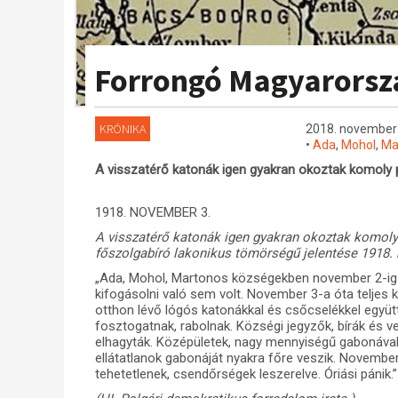
Forrongó Magyarorsz
KRÓNIKA
2018. november 
•
Ada
,
Mohol
,
Ma
A visszatérő katonák igen gyakran okoztak komoly 
1918. NOVEMBER 3.
A visszatérő katonák igen gyakran okoztak komoly 
főszolgabíró lakonikus tömörségű jelentése 1918. 
„Ada, Mohol, Martonos községekben november 2-ig
kifogásolni való sem volt. November 3-a óta teljes 
otthon lévő lógós katonákkal és csőcselékkel együt
fosztogatnak, rabolnak. Községi jegyzők, bírák és 
elhagyták. Középületek, nagy mennyiségű gabonával
ellátatlanok gabonáját nyakra főre veszik. Novemb
tehetetlenek, csendőrségek leszerelve. Óriási pánik.”