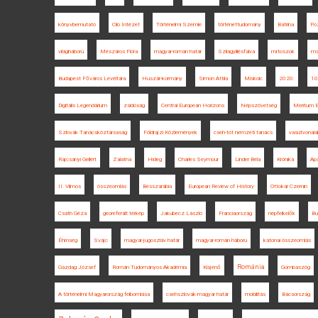
könyvbemutató
Clio Intézet
Történelmi Szemle
történettudomány
Batrina
Po
világháború
Mészáros Flóra
magyar-román határ
Szilágyillésfalva
mítoszok
ma
Budapest Főváros Levéltára
Huszár-kormány
Simon Attila
Miskolc
2020.
10
Digitális Legendárium
zsidóság
Central European Horizons
Népszövetség
Meritum E
Szlovák Tanácsköztársaság
Földrajzi Közlemények
cseh-tót nemzeti tanács
vasútvonala
Rajcsányi Gellért
Zalatna
Hideg
Charles Seymour
Linder Béla
Krónika
Ap
II. Vilmos
összeomlás
Besszarábia
European Review of History
Ottokar Czernin
Csáth Géza
georeferált térkép
Jakubecz László
Franciaország
népfelkelők
Bu
Éhínség
Svájc
magyar-jugoszláv határ
magyar-román háború
katonai összeomlás
Románia
Gazdag József
Román Tudományos Akadémia
Kisjenő
Gombaszög
A történelmi Magyarország felbomlása
csehszlovák-magyar határ
mobilitás
Bácsország