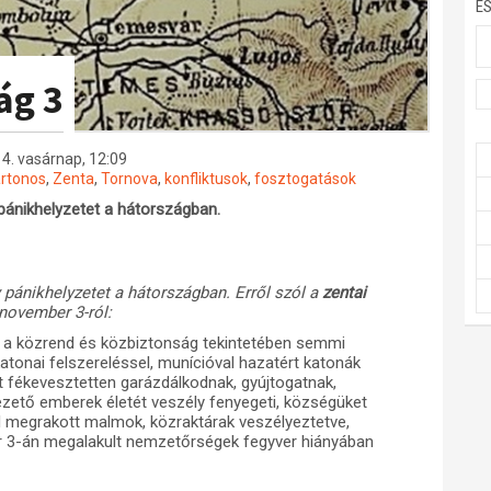
E
ág 3
4. vasárnap, 12:09
rtonos
,
Zenta
,
Tornova
,
konfliktusok
,
fosztogatások
pánikhelyzetet a hátországban.
pánikhelyzetet a hátországban. Erről szól a
zentai
november 3-ról:
 a közrend és közbiztonság tekintetében semmi
katonai felszereléssel, munícióval hazatért katonák
t fékevesztetten garázdálkodnak, gyújtogatnak,
vezető emberek életét veszély fenyegeti, községüket
 megrakott malmok, közraktárak veszélyeztetve,
er 3-án megalakult nemzetőrségek fegyver hiányában