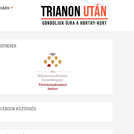
bázis
művek (feltöltés alatt)
kültek
ARTNEREK
ACEBOOK KÖZÖSSÉG