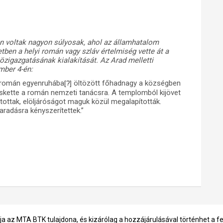
n voltak nagyon súlyosak, ahol az államhatalom
tben a helyi román vagy szláv értelmiség vette át a
közigazgatásának kialakítását. Az Arad melletti
mber 4-én:
ét román egyenruhába
öltözött főhadnagy a községben
[?]
eskette a román nemzeti tanácsra. A templomból kijövet
tottak, elöljáróságot maguk közül megalapították.
radásra kényszerítettek.”
ja az MTA BTK tulajdona, és kizárólag a hozzájárulásával történhet a f