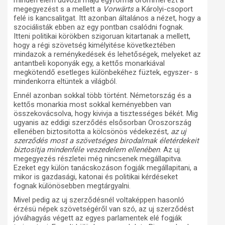
minden elem üdvözli majd egyforma örömmel ezt a
megegyezést s a mellett a
Vorwärts
a Károlyi-csoport
felé is kancsalitgat. Itt azonban általános a nézet, hogy a
szociálisták ebben az egy pontban csalódni fognak.
Itteni politikai körökben szigoruan kitartanak a mellett,
hogy a régi szövetség kimélyitése következtében
mindazok a reménykedések és lehetőségek, melyeket az
antantbeli koponyák egy, a kettős monarkiával
megkötendő esetleges különbekéhez füztek, egyszer- s
mindenkorra eltüntek a világból.
Ennél azonban sokkal több történt. Németország és a
kettős monarkia most sokkal keményebben van
összekovácsolva, hogy kivivja a tisztességes békét. Mig
ugyanis az eddigi szerződés elsősorban Oroszország
ellenében biztositotta a kölcsönös védekezést,
az uj
szerződés most a szövetséges birodalmak életérdekeit
biztositja mindenféle veszedelem ellenében
. Az uj
megegyezés részletei még nincsenek megállapitva.
Ezeket egy külön tanácskozáson fogják megállapitani, a
mikor is gazdasági, katonai és politikai kérdéseket
fognak különösebben megtárgyalni.
Mivel pedig az uj szerződésnél voltaképpen hasonló
érzésü népek szövetségéről van szó, az uj szerződést
jóváhagyás végett az egyes parlamentek elé fogják