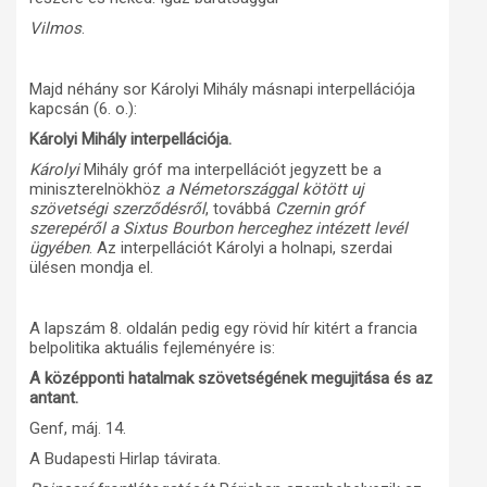
Vilmos
.
Majd néhány sor Károlyi Mihály másnapi interpellációja
kapcsán (6. o.):
Károlyi Mihály interpellációja.
Károlyi
Mihály gróf ma interpellációt jegyzett be a
miniszterelnökhöz
a Németországgal kötött uj
szövetségi szerződésről
, továbbá
Czernin gróf
szerepéről a Sixtus Bourbon herceghez intézett levél
ügyében
. Az interpellációt Károlyi a holnapi, szerdai
ülésen mondja el.
A lapszám 8. oldalán pedig egy rövid hír kitért a francia
belpolitika aktuális fejleményére is:
A középponti hatalmak szövetségének megujitása és az
antant.
Genf, máj. 14.
A Budapesti Hirlap távirata.