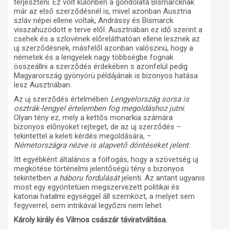
terjeszteni. Ez volt különben a gondolata Bismarcknak
már az első szerződésnél is, mivel azonban Ausztria
szláv népei ellene voltak, Andrássy és Bismarck
visszahuzódott e terve elől. Ausztriában ez idő szerint a
csehek és a szlovének előreláthatóan ellene lesznek az
uj szerződésnek, másfelől azonban valószinü, hogy a
németek és a lengyelek nagy többségbe fognak
összeállni a szerződés érdekében s azonfelül pedig
Magyarország gyönyörü példájának is bizonyos hatása
lesz Ausztriában.
Az uj szerződés értelmében
Lengyelország sorsa is
osztrák-lengyel értelemben fog megoldáshoz jutni
.
Olyan tény ez, mely a kettős monarkia számára
bizonyos előnyöket rejteget, de az uj szerződés –
tekintettel a keleti kérdés megoldására, –
Németországra nézve is alapvető döntéseket jelent
.
Itt egyébként általános a fölfogás, hogy a szövetség uj
megkötése történelmi jelentőségü tény s bizonyos
tekintetben
a háboru fordulását
jelenti. Az antant ugyanis
most egy egyöntetüen megszervezett politikai és
katonai hatalmi egységgel áll szemközt, a melyet sem
fegyverrel, sem intrikával legyőzni nem lehet.
Károly király és Vilmos császár táviratváltása.