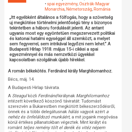
•
spai egyezmény
,
Osztrák-Magyar
Műhelymunkák
Monarchia
,
Németország
,
Románia
„Itt egyébként általános a fölfogás, hogy a szövetség
uj megkötése történelmi jelentőségü tény s bizonyos
tekintetben a háboru fordulását jelenti. Az antant
ugyanis most egy egyöntetüen megszervezett politikai
és katonai hatalmi egységgel áll szemközt, a melyet
sem fegyverrel, sem intrikával legyőzni nem lehet.” A
Budapesti Hírlap 1918. május 15-i cikkei a spai
egyezménnyel és más nemzetközi ügyekkel
kapcsolatban szolgálnak újabb hírekkel.
A román békekötés. Ferdinánd király Marghilomanhoz.
Bécs, máj. 14.
A Budapesti Hirlap távirata.
A
Steagul
közli
Ferdinánd
királynak
Marghilomanhoz
intézett következő köszönő táviratát: Tudomást
szerezvén a Bukarestben megkötött békeszerződésről,
önnek és a többi delegátusnak
hálás vagyok
azért
a
nehéz és önfeláldozó munkáért
, a mit jogaink megóvása
körül értékes pillanatokban végeztek. Mint királyt és
románt
teljes remény tölt el derék és vitéz népem