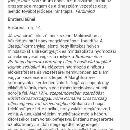
jövője iránt
. Köszönöm önnek azt a bizalmat, a mit az
országnak a magam és a dinasztiám vezetése alatt
leendő továbbfejlődése iránt táplál.
Ferdinánd
.
Bratianu bünei
Bukarest, máj. 14.
Jászvásárból érkező, hirek szerint Moldovában a
békekötés hirét nagy megelégedéssel fogadták. A
Steagul
kormánylap jelenti, hogy illetékes helyen
mindazokat a hireket gyüjtik és mindazokat a nyomozási
cselekményeket végzik, a melyek a
Bratianu- és a
Bratianu-Joneszku-kormány ellen teendő vád alapjául
jognak szolgálni
. Az előzetes nyomozás a háboru
előkészítésére és vezetésére, nemkülönben az állami
vagyon kezelésére is kiterjed. A Marghiloman-
kormánynak e kérdésben való felfogása a lapnak egy
cikkéből kitünik, mely a volt miniszterelnöknek büneit
sorolja fel.
Már 1914. szeptemberében szerződést
kötött Oroszországgal, noha Románia Oroszország
ellenségeivel volt szövetségben
. Bratianu azt saját
felelősségére tette anélkül, hogy valakit megkérdezett
volna. A turiukajai védelmi munkálatok még a háboru
kitörésékor sem voltak befejezve. Bratianu megsértette
az alkotmányt, midőn megengedte, hogy idegen
csapatok lépjenek román területre a nélkül, hogy román