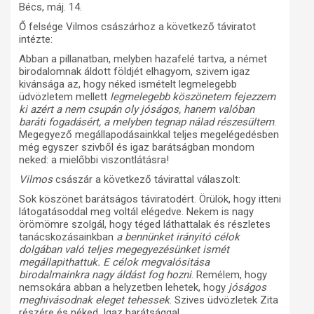
Bécs, máj. 14.
Ő felsége Vilmos császárhoz a következő táviratot
intézte:
Abban a pillanatban, melyben hazafelé tartva, a német
birodalomnak áldott földjét elhagyom, szivem igaz
kivánsága az, hogy néked ismételt legmelegebb
üdvözletem mellett
legmelegebb köszönetem fejezzem
ki azért a nem csupán oly jóságos, hanem valóban
baráti fogadásért, a melyben tegnap nálad részesültem
.
Megegyező megállapodásainkkal teljes megelégedésben
még egyszer szivből és igaz barátságban mondom
neked: a mielőbbi viszontlátásra!
Vilmos
császár a következő távirattal válaszolt:
Sok köszönet barátságos táviratodért. Örülök, hogy itteni
látogatásoddal meg voltál elégedve. Nekem is nagy
örömömre szolgál, hogy téged láthattalak és részletes
tanácskozásainkban
a bennünket irányitó célok
dolgában való teljes megegyezésünket ismét
megállapithattuk. E célok megvalósitása
birodalmainkra nagy áldást fog hozni
. Remélem, hogy
nemsokára abban a helyzetben lehetek, hogy
jóságos
meghivásodnak eleget tehessek
. Szives üdvözletek Zita
részére és néked. Igaz barátsággal