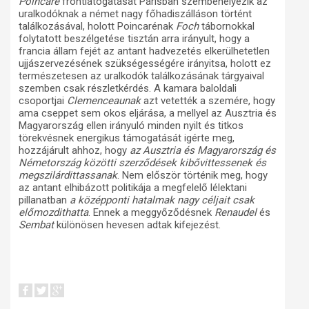
Poincaré
frontlátogatását Párisban szembehelyezik az
uralkodóknak a német nagy főhadiszálláson történt
találkozásával, holott Poincarénak
Foch
tábornokkal
folytatott beszélgetése tisztán arra irányult, hogy a
francia állam fejét az antant hadvezetés elkerülhetetlen
ujjászervezésének szükségességére irányitsa, holott ez
természetesen az uralkodók találkozásának tárgyaival
szemben csak részletkérdés. A kamara baloldali
csoportjai
Clemenceaunak
azt vetették a szemére, hogy
ama cseppet sem okos eljárása, a mellyel az Ausztria és
Magyarország ellen irányuló minden nyilt és titkos
törekvésnek energikus támogatását igérte meg,
hozzájárult ahhoz, hogy
az Ausztria és Magyarország és
Németország közötti szerződések kibővittessenek és
megszilárdittassanak
. Nem először történik meg, hogy
az antant elhibázott politikája a megfelelő lélektani
pillanatban
a középponti hatalmak nagy céljait csak
előmozdithatta
. Ennek a meggyőződésnek
Renaudel
és
Sembat
különösen hevesen adtak kifejezést.