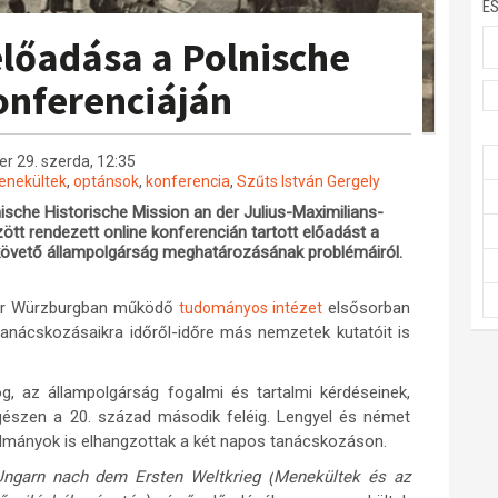
E
előadása a Polnische
onferenciáján
r 29. szerda, 12:35
nekültek
,
optánsok
,
konferencia
,
Szűts István Gergely
ische Historische Mission an der Julius-Maximilians-
ött rendezett online konferencián tartott előadást a
t követő állampolgárság meghatározásának problémáiról.
már Würzburgban működő
elsősorban
tudományos intézet
tanácskozásaikra időről-időre más nemzetek kutatóit is
g, az állampolgárság fogalmi és tartalmi kérdéseinek,
gészen a 20. század második feléig. Lengyel és német
ulmányok is elhangzottak
a két napos tanácskozáson.
 Ungarn nach dem Ersten Weltkrieg (
Menekültek és az