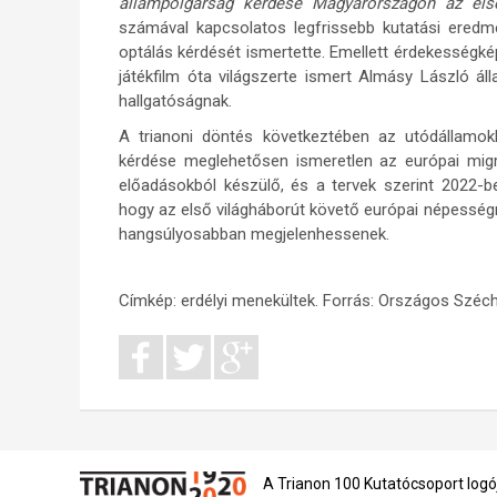
állampolgárság kérdése Magyarországon az els
számával kapcsolatos legfrissebb kutatási eredmé
optálás kérdését ismertette. Emellett érdekességk
játékfilm óta világszerte ismert Almásy László ál
hallgatóságnak.
A trianoni döntés következtében az utódállamok
kérdése meglehetősen ismeretlen az európai migrá
előadásokból készülő, és a tervek szerint 2022-b
hogy az első világháborút követő európai népessé
hangsúlyosabban megjelenhessenek.
Címkép: erdélyi menekültek. Forrás:
Országos Széché
A Trianon 100 Kutatócsoport logó