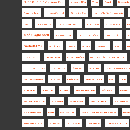
NKE EJKK Közép-Európa Kutatóintézet
Mészáros Flóra
Varsó
Zágráb
Besszarábia
Csunderlik Péter
demarkációs vonal
Krizmanics Réka
magyar külpolitikai gondolkodás
Balkán
gyerekvonatok
Nyugat-Magyarország
1918-1920
Népszövetség
Kor
első világháború
Trianon-legendák
Trianon-emlékművek
centrum-periféria
2
menekültek
államfordulat
BUKSZ
áruhiány
Tarján Ödön
1919
ha
Szarka László
béketárgyalások
román népgyűlés
Az Egyesült Államok útja Trianonhoz
Czáboczky Szabolcs
békefeltételek
nőtörténet
Glant Tibor
az Ismeretlen Katona Sí
katonai összeomlás
Linder Béla
konfliktusok
Pieter M. Judson
Arad
1916
emlékérmék
áttelepültek
románok
New Europe College
Győri Róbert
Rozsnyó
Filep Tamás Gusztáv
Szepesség
Kádár-korszak
1918. október 30.
Selmecbánya
Zempléni-hegység
Prága
cseh csapatok
East European Politics and Societies
Közép-
Történelmi Szemle
határtervek
nemzetiségek
Deák Ferenc
magyar-osztrák határ