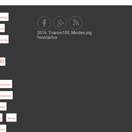
almágy
ivál
2016. Trianon100, Minden jog
fenntartva
nország
00
tur ad Astra
ztogatások
ségek
a
Bánság
Lajos