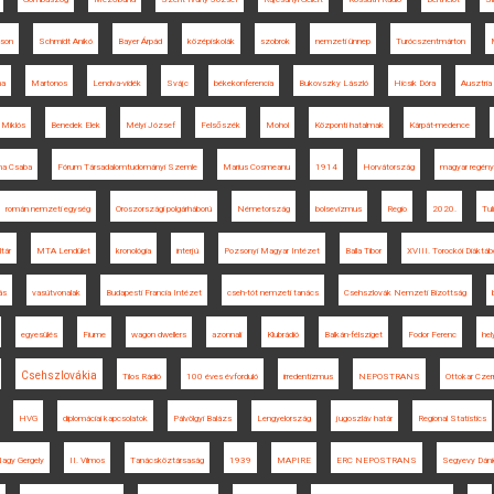
lson
Schmidt Anikó
Bayer Árpád
középiskolák
szobrok
nemzeti ünnep
Turócszentmárton
na
Martonos
Lendva-vidék
Svájc
békekonferencia
Bukovszky László
Hicsik Dóra
Ausztria
 Miklós
Benedek Elek
Mélyi József
Felsőszék
Mohol
Központi hatalmak
Kárpát-medence
na Csaba
Fórum Társadalomtudományi Szemle
Marius Cosmeanu
1914
Horvátország
magyar regény
román nemzeti egység
Oroszországi polgárháború
Németország
bolsevizmus
Regio
2020.
Tul
ltár
MTA Lendület
kronológia
interjú
Pozsonyi Magyar Intézet
Balla Tibor
XVIII. Torockói Diáktáb
tás
vasútvonalak
Budapesti Francia Intézet
cseh-tót nemzeti tanács
Csehszlovák Nemzeti Bizottság
egyesülés
Fiume
wagon dwellers
azonnali
Klubrádió
Balkán-félsziget
Fodor Ferenc
hel
Csehszlovákia
Tilos Rádió
100 éves évforduló
irredentizmus
NEPOSTRANS
Ottokar Czer
HVG
diplomáciai kapcsolatok
Pálvölgyi Balázs
Lengyelország
jugoszláv határ
Regional Statistics
agy Gergely
II. Vilmos
Tanácsköztársaság
1939
MAPIRE
ERC NEPOSTRANS
Segyevy Dáni