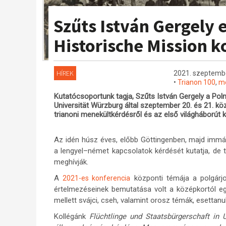
Szűts István Gergely 
Historische Mission k
HÍREK
2021. szeptembe
•
Trianon 100
,
me
Kutatócsoportunk tagja, Szűts István Gergely a Poln
Universität Würzburg által szeptember 20. és 21. köz
trianoni menekültkérdésről és az első világháború
Az idén húsz éves, előbb Göttingenben, majd im
a lengyel–német kapcsolatok kérdését kutatja, de 
meghívják.
A
központi témája a polgárjo
2021-es konferencia
értelmezéseinek bemutatása volt a középkortól e
mellett svájci, cseh, valamint orosz témák, esettan
Kollégánk
Flüchtlinge und Staatsbürgerschaft in