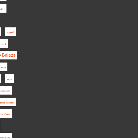
dalom
Kisjenő
toszok
y Balázs
Sándor
Index
empészet
öbbes identitás
eszerződés
mon Attila