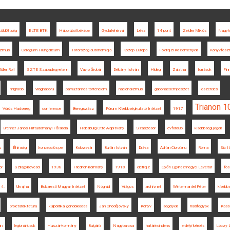
küldöttség
ELTE BTK
Háborúból békébe
Gyulafehérvár
Léva
14 pont
Zeidler Miklós
Nagyh
izmus
Collegium Hungaricum
Tótország autonómiája
Közép-Európa
Földrajzi Közlemények
Könyvfeszt
üller Rolf
SZTE Szabadegyetem
Vavro Šrobár
Dékány István
Hideg
Zalatna
források
Fin
migráció
világháború
párhuzamos történelem
nacionalizmus
gabonacsempészet
leszerelés
Trianon 1
Vörös Hadsereg
conference
Beregszász
Fórum Kisebbségkutató Intézet
1917
Brenner János Hittudományi Főiskola
Habsburg Ottó Alapítvány
Szászcsór
évforduló
kisebbségi jogok
s
Éhínség
koncepciós per
Kolozsvár
Burián István
Dráva
Adrian Cioroianu
Róma
Sic I
or
Szilágykövesd
1938
Friedrich-kormány
1918
életrajz
Győri Egyházmegyei Levéltár
fos
 4.
Ukrajna
Bukaresti Magyar Intézet
Nógrád
Világos
archívnet
Wintermantel Péter
kisebb
proletárdiktatúra
külpolitikai gondolkodás
Jan Chodějovský
Könyv
segélyek
hadifoglyok
Kass
án
legionáriusok
Huszár-kormány
Bulgária
Nagybarcsa
határincindens
erdélyi kérdés
Lóczy 