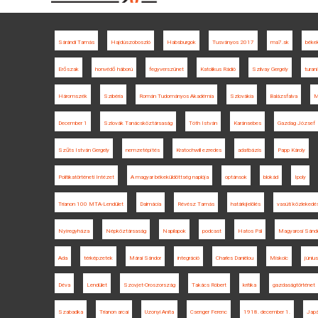
Sárándi Tamás
Hajdúszoboszló
Habsburgok
Tusványos 2017
ma7.sk
béke
Erőszak
honvédő háború
fegyverszünet
Katolikus Rádió
Szilvay Gergely
turan
Háromszék
Szibéria
Román Tudományos Akadémia
Szlovákia
Balázsfalva
M
December 1
Szlovák Tanácsköztársaság
Tóth István
Karánsebes
Gazdag József
Szűts István Gergely
nemzetépítés
Kratochwill ezredes
adatbázis
Papp Károly
Politikatörténeti Intézet
A magyar békeküldöttség naplója
optánsok
blokád
Ipoly
Trianon 100 MTA-Lendület
Dalmácia
Révész Tamás
határkijelölés
vasúti közlekedé
Nyíregyháza
Népköztársaság
Napilapok
podcast
Hatos Pál
Magyarosi Sánd
Ada
térképzetek
Márai Sándor
integráció
Charles Daniélou
Miskolc
június
Déva
Lendület
Szovjet-Oroszország
Takács Róbert
kritika
gazdaságtörténet
Szabadka
Trianon arcai
Uzonyi Anita
Csenger Ferenc
1918. december 1.
Jap