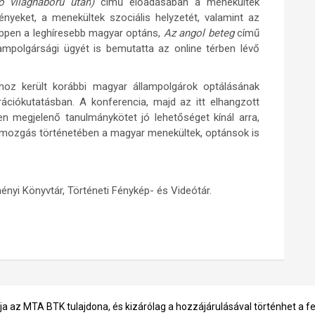
ő világháború után
)
című
előadásában a menekültek
nyeket, a menekültek szociális helyzetét, valamint az
éppen a leghíresebb magyar optáns,
Az angol beteg
című
lampolgársági ügyét is bemutatta az online térben lévő
hoz került korábbi magyar állampolgárok optálásának
ciókutatásban. A konferencia, majd az itt elhangzott
en megjelenő tanulmánykötet jó lehetőséget kínál arra,
gmozgás történetében a magyar menekültek, optánsok is
nyi Könyvtár, Történeti Fénykép- és Videótár.
ja az MTA BTK tulajdona, és kizárólag a hozzájárulásával történhet a f