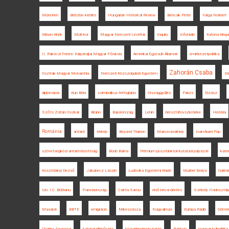
München
délszláv kérdés
Hungarian Historical Review
Bencsik Péter
Varga Norbert
Wilson elnök
Múlt-kor
Magyar Nemzeti Levéltár
Inquiry
Inforádió
Katona Kinga
II. Rákóczi Ferenc Kárpátaljai Magyar Főiskola
Amerikai Egyesült Államok
emlékezetpolitika
Zahorán Csaba
Osztrák-Magyar Monarchia
Nemzeti Közszolgálati Egyetem
Sl
diplomácia
Kun Béla
szimbolikus térfoglalás
Országgyűlés
Párizs
Elzász
Szőts Zoltán Oszkár
Brünn
Bajorország
Lenin
breszt-litovszki béke
História
Románia
antant
térkép
Beyond Trianon
Marosvásárhely
Ioan-Aurel Pop
szövetségközi antant-bizottság
Bodó Barna
Prémium posztdoktori kutatási pályázat
kato
Kosztolányi Dezső
Jakubecz László
Ludovika Egyetemi Kiadó
Murber Ibolya
Garba
Ion. I.C. Brătianu
Franciaország
Csinta Samu
első bécsi döntés
Székely Hadosztál
Masaryk
BBTE
emigráció
Mikeszásza
Nagyalmás
Európa Rádió
Gömör
Charles Seymour
katonai ellenőrzés
közvéleménykutatás
Rubicon
magyar külpolitika