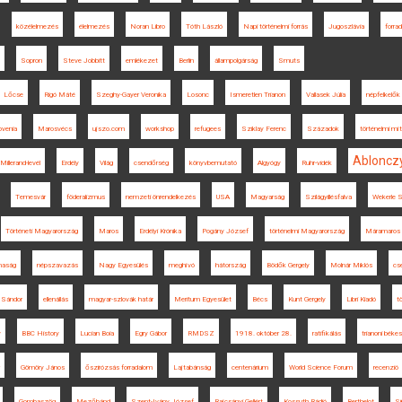
közélelmezés
élelmezés
Noran Libro
Tóth László
Napi történelmi forrás
Jugoszlávia
forra
Sopron
Steve Jobbitt
emlékezet
Berlin
állampolgárság
Smuts
Lőcse
Rigó Máté
Szeghy-Gayer Veronika
Losonc
Ismeretlen Trianon
Vallasek Júlia
népfelkelők
ovenia
Marosvécs
ujszo.com
workshop
refugees
Sziklay Ferenc
Századok
történelmi mí
Abloncz
Millerand-levél
Erdély
Világ
csendőrség
könyvbemutató
Algyógy
Ruhr-vidék
Temesvár
föderalizmus
nemzeti önrendelkezés
USA
Magyarság
Szilágyillésfalva
Wekerle 
Történeti Magyarország
Maros
Erdélyi Krónika
Pogány József
történelmi Magyarország
Máramaros
naság
népszavazás
Nagy Egyesülés
meghívó
hátország
Bödők Gergely
Molnár Miklós
cs
i Sándor
ellenállás
magyar-szlovák határ
Meritum Egyesület
Bécs
Kunt Gergely
Libri Kiadó
t
y
BBC History
Lucian Boia
Egry Gábor
RMDSZ
1918. október 28.
ratifikálás
trianoni bék
Gömöry János
őszirózsás forradalom
Lajtabánság
centenárium
World Science Forum
recenzió
Gombaszög
Mezőbánd
Szent-Ivány József
Rajcsányi Gellért
Kossuth Rádió
Berthelot
Si