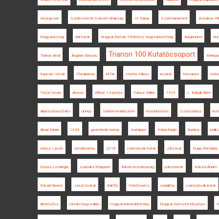
Vix-jegyzék
Szerb-Horvát-Szlovén Királyság
IV. Károly
Szatmárnémeti
Woodrow Wi
Magyarország
déli határ
Magyar-Román Történész Vegyesbizottság
Burgenland
Du
Trianon 100 Kutatócsoport
Trianon árvái
Bogdan Diaconu
Melega
Gaucsík István
főreáliskola
MTA
Horthy Miklós
kézirat
Komárom
Kato
Tisza István
Brassó
Wilson 14 pontja
Válasz Online
1921
L. Balogh Béni
államszerveződés
ünnep
Trianon emlékezete
revizionizmus
Szászsebes
levé
Bihari Dániel
1945
georeferált térkép
statárium
Pátria Rádió
Batrina
kiállí
Göncz László
románosítás
2018
cseh-román határ
zűrzavar
Nagy-Románia
Elzász-Lotaringia
Ludovika Magazin
Bánáti Köztársaság
pánszlávok
Kolozsi Ádám
Edvard Beneš
Jászi Oszkár
Bártfa
Felsőmoécs
mobilitás
csehszlovák iratok
Bittera Éva
román megszállás
magyar békeküldöttség
Magyar Nemzeti Múzeum
N