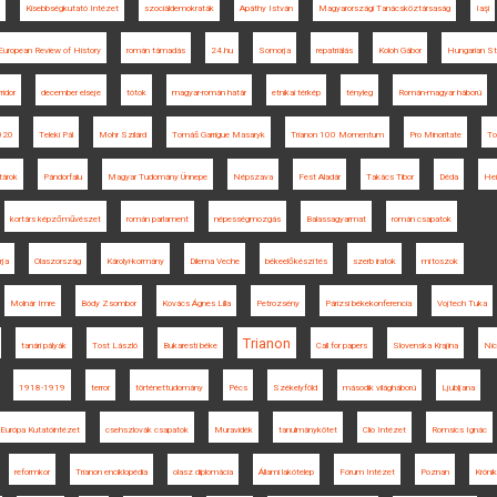
Kisebbségkutató Intézet
szociáldemokraták
Apáthy István
Magyarországi Tanácsköztársaság
Iaşi
European Review of History
román támadás
24.hu
Somorja
repatriálás
Koloh Gábor
Hungarian St
ridor
december elseje
tótok
magyar-román határ
etnikai térkép
tényleg
Román-magyar háború
020
Teleki Pál
Mohr Szilárd
Tomáš Garrigue Masaryk
Trianon 100 Momentum
Pro Minoritate
Tol
tárok
Pándorfalu
Magyar Tudomány Ünnepe
Népszava
Fest Aladár
Takács Tibor
Déda
Hei
kortárs képzőművészet
román parlament
népességmozgás
Balassagyarmat
román csapatok
rja
Olaszország
Károlyi-kormány
Dilema Veche
békeelőkészítés
szerb iratok
mítoszok
Molnár Imre
Bódy Zsombor
Kovács Ágnes Lilla
Petrozsény
Párizsi békekonferencia
Vojtech Tuka
Trianon
tanári pályák
Tost László
Bukaresti béke
Call for papers
Slovenska Krajina
Nic
1918-1919
terror
történettudomány
Pécs
Székelyföld
második világháború
Ljubljana
Európa Kutatóintézet
csehszlovák csapatok
Muravidék
tanulmánykötet
Clio Intézet
Romsics Ignác
reformkor
Trianon enciklopédia
olasz diplomácia
Állami lakótelep
Fórum Intézet
Poznan
Króni