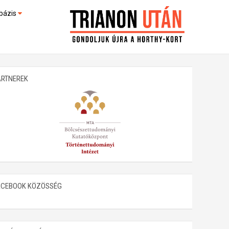
bázis
művek (feltöltés alatt)
kültek
ARTNEREK
ACEBOOK KÖZÖSSÉG