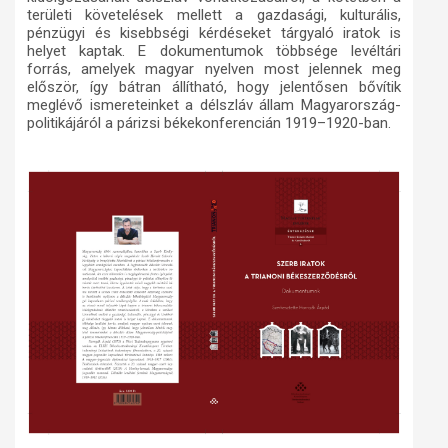
területi követelések mellett a gazdasági, kulturális,
pénzügyi és kisebbségi kérdéseket tárgyaló iratok is
helyet kaptak. E dokumentumok többsége levéltári
forrás, amelyek magyar nyelven most jelennek meg
először, így bátran állítható, hogy jelentősen bővítik
meglévő ismereteinket a délszláv állam Magyarország-
politikájáról a párizsi békekonferencián 1919–1920-ban.