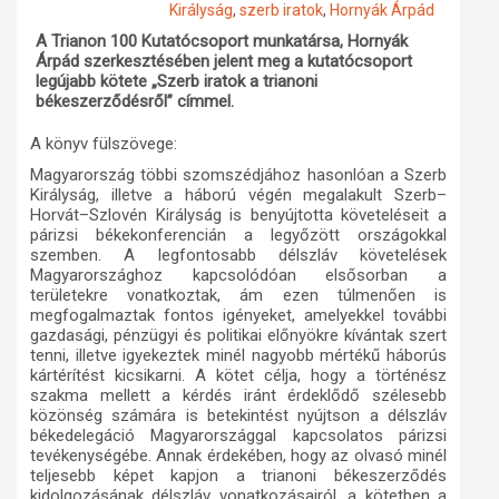
Királyság
,
szerb iratok
,
Hornyák Árpád
Műhelymunkák
A Trianon 100 Kutatócsoport munkatársa, Hornyák
Árpád szerkesztésében jelent meg a kutatócsoport
legújabb kötete „Szerb iratok a trianoni
békeszerződésről” címmel.
A könyv fülszövege:
Magyarország többi szomszédjához hasonlóan a Szerb
Királyság, illetve a háború végén megalakult Szerb–
Horvát–Szlovén Királyság is benyújtotta követeléseit a
párizsi békekonferencián a legyőzött országokkal
szemben. A legfontosabb délszláv követelések
Magyarországhoz kapcsolódóan elsősorban a
területekre vonatkoztak, ám ezen túlmenően is
megfogalmaztak fontos igényeket, amelyekkel további
gazdasági, pénzügyi és politikai előnyökre kívántak szert
tenni, illetve igyekeztek minél nagyobb mértékű háborús
kártérítést kicsikarni. A kötet célja, hogy a történész
szakma mellett a kérdés iránt érdeklődő szélesebb
közönség számára is betekintést nyújtson a délszláv
békedelegáció Magyarországgal kapcsolatos párizsi
tevékenységébe. Annak érdekében, hogy az olvasó minél
teljesebb képet kapjon a trianoni békeszerződés
kidolgozásának délszláv vonatkozásairól, a kötetben a