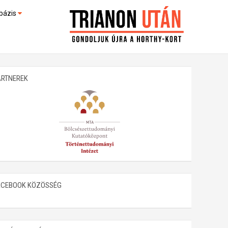
bázis
művek (feltöltés alatt)
kültek
ARTNEREK
ACEBOOK KÖZÖSSÉG