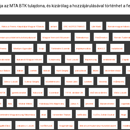
ja az MTA BTK tulajdona, és kizárólag a hozzájárulásával történhet a f
I. Rákóczi Ferenc Kárpátaljai Magyar Főiskola
antant
ERC NEPOSTRANS
Libri Kiadó
Román-magyar háború
mium posztdoktori kutatási pályázat
Magyar Nemzeti Múzeum
föderalizmus
Felsőmoécs
Román Tudomán
 Ferenc
Meritum Egyesület
Svájc
Történelmi Szemle
impériumváltás
BUKSZ
határtervek
vák iratok
Bukaresti Magyar Intézet
Szepesség
Tost László
Bajorország
emlékérmék
Zágráb
sz Balázs
Balkán
csehek
blokád
Kunt Gergely
pánszlávok
Brünn
december elseje
va
Göncz László
Szilvay Gergely
közélelmezés
Noran Libro
szerbek
Slovenia
műhelyvita
MTA
gyerekvonatok
Kolozsvár
Szombat
1918. október 28.
első bécsi döntés
Vörös László
5
Ada
Molnár Miklós
Habsburg Ottó Alapítvány
június 4.
pincérek
Bukaresti béke
vagonlak
történelmi Magyarország felbomlása
Arad
Ismeretlen Trianon
ratifikálás
Szőts Zoltán Oszkár
Regio
gyillésfalva
Jakubecz László
konfliktusok
Nagyhalmágy
Bölcsészettudományi Kutatóközpont
mobilit