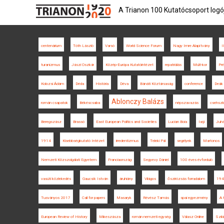
A Trianon 100 Kutatócsoport logó
centenárium
Tóth László
Varsó
World Science Forum
Nagy Imre Alapítvány
I
turanizmus
Jászi Oszkár
Közép-Európa Kutatóintézet
repatriálás
Múlt-kor
Pré
Kolozsi Ádám
Déda
História
Déva
Bánáti Köztársaság
conference
Deák
Ablonczy Balázs
román csapatok
Békéscsaba
népszavazás
csehszlo
Beregszász
Brassó
East European Politics and Societies
Lucian Boia
Iaşi
Juhá
1914
Kisebbségkutató Intézet
irredentizmus
Teleki Pál
segélyek
Martonos
Nemzeti Közszolgálati Egyetem
Franciaország
Segyevy Dániel
100 éves évforduló
vasúti közlekedés
Gaucsík István
áruhiány
Világos
őszirózsás forradalom
194
Tusványos 2017
Call for papers
Masaryk
Révész Tamás
spai egyezmény
A 
European Review of History
Mikeszásza
román nemzeti egység
Válasz Online
Szilá