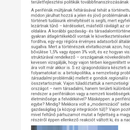
területfejlesztési politikák továbbfinanszírozásának
A perifériák múltjának feltárásával tehát a történ
módon járulhat hozzá a jelen és jövő problémáinak
történeti tudásunk elmélyítését is segíti, mert egyf
lezártnak tűnő – kérdéseket, másfelől rávilágít az o
oldalára. A korábbi gazdaság- és társadalomtörténe
gyakran átlagértékekből vontak le következtetéseke
fordítva, egy-egy régióra érvényes adatsorból által
sugallva. Mert a történészek elvitatkoznak azon, 
bővülése 1,5% vagy éppen 3% volt, és ez hogyan vi
struktúrával rendelkező – országainak növekedéséh
kevesen vizsgálják, hogy vajon térben kiegyenlített
ára volt már akkor is. S ez újragondolásra készteti
folyamatokat is: a birtokpolitika, a nemzetiségi pro
társadalmi
problémák) mellett e gondok
regionális 
összetartoznak. Vajon túladóztattuk a nemzetiségi t
országot – nem társadalmi, hanem területi különbsé
rendszer a perifériákon vagy a nemzeti kisebbségek
életminősége a felvidékiével? Másképpen: a perifériá
egybe? Mindig? Mekkora volt a „modernizáció” sebess
gazdaságilag (a közjogi integráción túl)? Vajon pozi
mivel feltűnő párhuzamot mutat a fejlettség a magya
részéről éppen ellenkező reakciót váltott ki, és a 