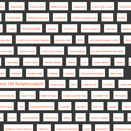
una
erdélyi kérdés
fegyverszünet
békekonferencia
Nagybarcsa
Szent-Ivány József
Napi történe
Schmidt Anikó
történelmi mítoszok
Nagyalmás
Történeti Magyarország
RMDSZ
tényleg
menekültek
ió
Losonc
workshop
1918-1919
NEPOSTRANS
török béke
államfor
ugoszlávia
Szerb-Horvát-Szlovén Királyság
jugoszláv határ
Róma
Győri Egyházmegyei Levéltár
Vix-j
ossuth Rádió
Trianoni Szemle
Szűts István Gergely
Marosvásárhely
A magyar békeküldöttség naplója
Papp Károly
Márai Sándor
Miroslav Michela
Miskolc
Léva
Charles Daniélou
Zalatna
mbor
Felsőrépa
Katolikus Rádió
emigráció
statárium
Tótország autonómiája
Wilson elnök
anon 100 Kutatócsoport
Közép-Európa
Újléta
Kádár-korszak
leszerelés
Lendva-vid
fosztogatások
Vojtech Tuka
Balkán-félsziget
magyar-jugoszláv határ
Csunderlik Péter
Mezőbánd
hétköznapok
USA
magyar békeküldöttség
Szabadka
Komárom
MAPIRE
migráció
Trianon
er
hvg.hu
centrum-periféria
Trianon arcai
Batrina
határok
Elzász-Lotaringia
ujkor.hu
Ad
Budapest Science Meetup
Tulipán Éva
magyar-osztrák határ
ünnep
helytörténet
történelmi Magy