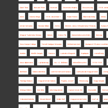
Glant Tibor
Bencsik Péter
recenzió
Slovenska Krajina
Oroszország
1918. októ
terror
Katona Kinga
1918. december 1.
Fodor Ferenc
Állami lakótelep
térkép
román támadás
Nicolae Bălan
Zenta
Brenner János Hittudományi Főiskola
Európa R
Magyar Tudomány Ünnepe
háború
Hatos Pál
trianoni békeszerződés
Bánság
New Europe College
Tomáš Garrigue Masaryk
Rothermere lord
Budapest Főváros Levéltár
Korridor
Bödők Gergely
Tornova
Ludovika Magazin
Napilapok
csendőrség
olasz diplomácia
Lajtabánság
Ion. I.C. Brătianu
békeelőkészítés
1918-1920
Berthelot
többes identitás
cseh-tót nemzeti tanács
csehszlovák-magyar határ
Zempl
Pálvölgyi Balázs
magyar-román háború
Pogány József
Finnország
Nagy Gergely
Melega Miklós
Kun Béla
béketárgyalások
Hajnal István Kör
Muravidék
Nemzet
Háborúból békébe
Edvard Beneš
Müller Rolf
magyar-román határ
ma7.sk
prop