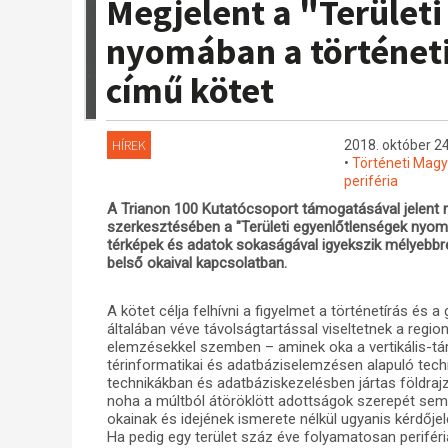
Megjelent a "Terület
nyomában a történet
című kötet
HÍREK
2018. október 24
•
Történeti Mag
periféria
A Trianon 100 Kutatócsoport támogatásával jelen
szerkesztésében a "Területi egyenlőtlenségek nyom
térképek és adatok sokaságával igyekszik mélyebbre
belső okaival kapcsolatban.
A kötet célja felhívni a figyelmet a történetírás és 
általában véve távolságtartással viseltetnek a regi
elemzésekkel szemben – aminek oka a vertikális-tá
térinformatikai és adatbáziselemzésen alapuló tech
technikákban és adatbáziskezelésben jártas földrajz
noha a múltból átöröklött adottságok szerepét sem 
okainak és idejének ismerete nélkül ugyanis kérdője
Ha pedig egy terület száz éve folyamatosan perifér