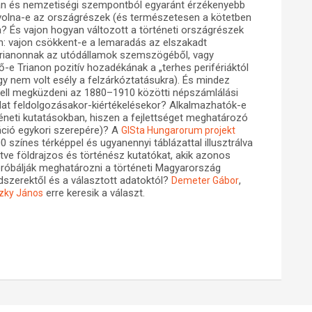
san és nemzetiségi szempontból egyaránt érzékenyebb
 volna-e az országrészek (és természetesen a kötetben
a? És vajon hogyan változott a történeti országrészek
n: vajon csökkent-e a lemaradás az elszakadt
a Trianonnak az utódállamok szemszögéből, vagy
-e Trianon pozitív hozadékának a „terhes perifériáktól
gy nem volt esély a felzárkóztatásukra). És mindez
kell megküzdeni az 1880–1910 közötti népszámlálási
dat feldolgozásakor-kiértékelésekor? Alkalmazhatók-e
téneti kutatásokban, hiszen a fejlettséget meghatározó
áció egykori szerepére)? A
GISta Hungarorum projekt
0 színes térképpel és ugyanennyi táblázattal illusztrálva
ve földrajzos és történész kutatókat, akik azonos
próbálják meghatározni a történeti Magyarország
dszerektől és a választott adatoktól?
,
Demeter Gábor
erre keresik a választ.
zky János