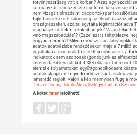
törvényszerűség volt a korban? Azaz egy szociáli
kormányzati rendszer léte esetén is bekövetkezett
nem vizsgált társadalmi csoportok) periferizálódás
fejlettsége közötti különbség az elmúlt évszázadba
országrészeken, ezáltal egyfajta legitimációt adv
stagnáltak-nőttek-e a különbségek? Vajon tekinthető
való megszabadulás”? (Ezzel azt is feltételezve, ho
hogyan mérhető? Milyen módszertani kihívásokkal 
adatok adatbázisba rendezésekor, majd a 7 millió a
egyáltalán a mai területfejlesztési módszerek a tör
indikátorok sem azonosak (gondoljunk az alfabetiz
keretén belül készült kötet 338 oldalon, több mint 10
elemzi e folyamatokat, együttgondolkodásra késztet
adatok alapján, de egyedi módszertant alkalmazva 
lemaradó régióit. Vajon a kép mennyiben függ a mó
,
,
és
Pénzes János
Jakobi Ákos
Szilágyi Zsolt
Szulovs
A kötet
letölthető.
innen