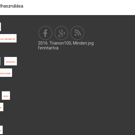
elhasználása.
yos Akadémia
2016. Trianon100, Minden jog
fenntartva
München
sútvonalak
WWI
ók
ás