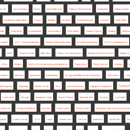
ber 30.
nemzetiségek
Fiume
proletárdiktatúra
Földrajzi Közlemények
Burgenland
külkapcsolatok
Patakfalvi-Czirják Ágnes
Smuts
Bulgária
románok
Huszár-kormány
Pozsony
Koloh Gábor
ádió
szerb iratok
középiskolák
Szászsebes
Győri Róbert
Heilauf Zsuzsa
Nógrád
térképz
Lendület
XVIII. Torockói Diáktábor
Magyar Népköztársaság
közvéleménykutatás
SZTE Szabadegyetem
a
MÁV
Ottokar Czernin
Balla Tibor
Trianon 100 Momentum
Budapesti Francia Intézet
Digitális 
2020.
Krónika
NKE EJKK Közép-Európa Kutatóintézet
Trianon árvái
Fórum Intézet
szobrok
W
meghívó
déli határ
gazdaság
határkijelölés
Az Egyesült Államok útja Trianonhoz
Petrozsény
Hajd
Csehszl
éni-hegység
Kárpátalja
Apáthy István
Pécs
antiszemitizmus
Collegium Hungaricum
Csáth Géza
Erőszak
Budapesti Hírlap
Beyond Trianon
Benedek Elek
Somorja
Századok
i Kincstár
Központi hatalmak
Ausztria
Csinta Samu
Roman Holec
Magyarországi Tanácsköztársasá
aganda
Szarka László
1919
Japán
Molnár Imre
Törcsvár
adatbázis
Hicsik Dóra
Ho