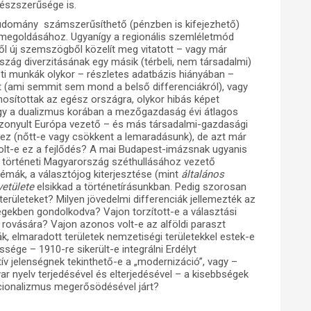
 észszerűsége is.
ettudomány számszerűsíthető (pénzben is kifejezhető)
 megoldásához. Ugyanígy a regionális szemléletmód
elől új szemszögből közelít meg vitatott – vagy már
rszág diverzitásának egy másik (térbeli, nem társadalmi)
ti munkák olykor – részletes adatbázis hiányában –
t (ami semmit sem mond a belső differenciákról), vagy
ánosítottak az egész országra, olykor hibás képet
hogy a dualizmus korában a mezőgazdaság évi átlagos
szonyult Európa vezető – és más társadalmi-gazdasági
ez (nőtt-e vagy csökkent a lemaradásunk), de azt már
 volt-e ez a fejlődés? A mai Budapest-imázsnak ugyanis
 a történeti Magyarország széthullásához vezető
blémák, a választójog kiterjesztése (mint
általános
vetülete
elsikkad a történetírásunkban. Pedig szorosan
erületeket? Milyen jövedelmi differenciák jellemezték az
gekben gondolkodva? Vajon torzított-e a választási
 rovására? Vajon azonos volt-e az alföldi paraszt
k, elmaradott területek nemzetiségi területekkel estek-e
ége – 1910-re sikerült-e integrálni Erdélyt
tív jelenségnek tekinthető-e a „modernizáció”, vagy –
r nyelv terjedésével és elterjedésével – a kisebbségek
nacionalizmus megerősödésével járt?