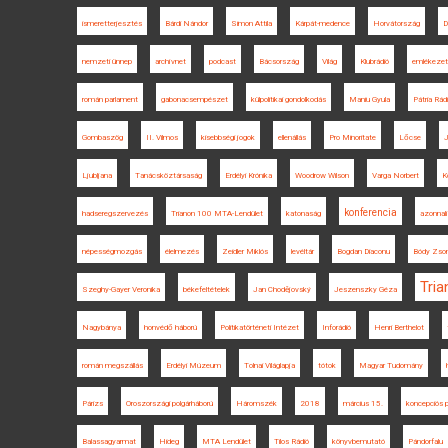
ismeretterjesztés
Bárdi Nándor
Simon Attila
Kárpát-medence
Horvátország
D
nemzeti ünnep
archívnet
podcast
Bácsország
Világ
Klubrádió
emlékezet
román parlament
gabonacsempészet
külpolitikai gondolkodás
Maniu Gyula
Pátria Rád
Gombaszög
II. Vilmos
kisebbségi jogok
ellenállás
Pro Minoritate
Lőcse
J
Ljubljana
Tanácsköztársaság
Erdélyi Krónika
Woodrow Wilson
Varga Norbert
K
konferencia
hadseregszervezés
Trianon 100 MTA-Lendület
katonaság
azonnali
népességmozgás
élelmezés
Zeidler Miklós
levéltár
Bogdan Diaconu
Bódy Zso
Tri
Szeghy-Gayer Veronika
békefeltételek
Jan Chodějovský
Jeszenszky Géza
Nagybánya
honvédő háború
Politikatörténeti Intézet
Inforádió
Henri Berthelot
román megszállás
Erdélyi Múzeum
Tolnai Világlapja
tótok
Magyar Tudomány
Párizs
Oroszországi polgárháború
Háromszék
2018
március 15.
koncepciós p
Balassagyarmat
Hideg
MTA Lendület
Tilos Rádió
könyvbemutató
Pándorfalu