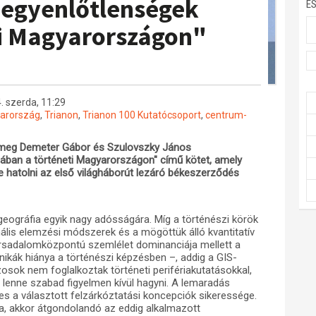
i egyenlőtlenségek
E
i Magyarországon"
. szerda, 11:29
yarország
,
Trianon
,
Trianon 100 Kutatócsoport
,
centrum-
t meg Demeter Gábor és Szulovszky János
ában a történeti Magyarországon" című kötet, amely
 hatolni az első világháborút lezáró békeszerződés
a geográfia egyik nagy adósságára. Míg a történészi körök
onális elemzési módszerek és a mögöttük álló kvantitatív
rsadalomközpontú szemlélet dominanciája mellett a
nikák hiánya a történészi képzésben –, addig a GIS-
osok nem foglalkoztak történeti perifériakutatásokkal,
lenne szabad figyelmen kívül hagyni. A lemaradás
les a választott felzárkóztatási koncepciók sikeressége.
ia, akkor átgondolandó az eddig alkalmazott