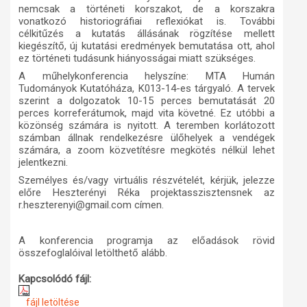
nemcsak a történeti korszakot, de a korszakra
vonatkozó historiográfiai reflexiókat is. További
célkitűzés a kutatás állásának rögzítése mellett
kiegészítő, új kutatási eredmények bemutatása ott, ahol
ez történeti tudásunk hiányosságai miatt szükséges.
A műhelykonferencia helyszíne: MTA Humán
Tudományok Kutatóháza, K013-14-es tárgyaló. A tervek
szerint a dolgozatok 10-15 perces bemutatását 20
perces korreferátumok, majd vita követné. Ez utóbbi a
közönség számára is nyitott. A teremben korlátozott
számban állnak rendelkezésre ülőhelyek a vendégek
számára, a zoom közvetítésre megkötés nélkül lehet
jelentkezni.
Személyes és/vagy virtuális részvételét, kérjük, jelezze
előre Heszterényi Réka projektasszisztensnek az
r.heszterenyi@gmail.com címen.
A konferencia programja az előadások rövid
összefoglalóival letölthető alább.
Kapcsolódó fájl:
fájl letöltése