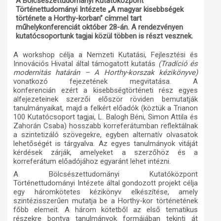
A Bölcsészettudományi Kutatóközpont
Történettudományi Intézete „A magyar kisebbségek
Műhelymunkák
története a Horthy-korban” címmel tart
műhelykonferenciát október 28-án. A rendezvényen
kutatócsoportunk tagjai közül többen is részt vesznek.
A workshop célja a Nemzeti Kutatási, Fejlesztési és
Innovációs Hivatal által támogatott kutatás
(Tradíció és
modernitás határán – A Horthy-korszak kézikönyve)
vonatkozó fejezetének megvitatása. A
konferencián ezért a kisebbségtörténeti rész egyes
alfejezeteinek szerzői először röviden bemutatják
tanulmányaikat, majd a felkért előadók (köztük a Trianon
100 Kutatócsoport tagjai, L. Balogh Béni, Simon Attila és
Zahorán Csaba) hosszabb korreferátumban reflektálnak
a szintetizáló szövegekre, egyben alternatív olvasatok
lehetőségét is tárgyalva. Az egyes tanulmányok vitáját
kérdések zárják, amelyeket a szerzőhöz és a
korreferátum előadójához egyaránt lehet intézni.
A Bölcsészettudományi Kutatóközpont
Történettudományi Intézete által gondozott projekt célja
egy háromkötetes kézikönyv elkészítése, amely
szintézisszerűen mutatja be a Horthy-kor történetének
főbb elemeit. A három kötetből az első tematikus
részekre bontva tanulmányok formájában tekinti át