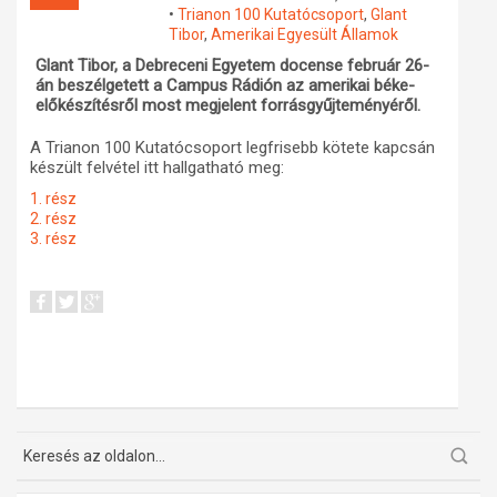
•
Trianon 100 Kutatócsoport
,
Glant
Műhelymunkák
Tibor
,
Amerikai Egyesült Államok
Glant Tibor, a Debreceni Egyetem docense február 26-
án beszélgetett a Campus Rádión az amerikai béke-
előkészítésről most megjelent forrásgyűjteményéről.
A Trianon 100 Kutatócsoport legfrisebb kötete kapcsán
készült felvétel itt hallgatható meg:
1. rész
2. rész
3. rész