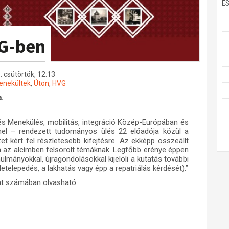
E
VG-ben
. csütörtök, 12:13
nekültek
,
Úton
,
HVG
.
 és Menekülés, mobilitás, integráció Közép-Európában és
el – rendezett tudományos ülés 22 előadója közül a
t kért fel részletesebb kifejtésre. Az ekképp összeállt
a az alcímben felsorolt témáknak. Legfőbb erénye éppen
nulmányokkal, újragondolásokkal kijelöli a kutatás további
 letelepedés, a lakhatás vagy épp a repatriálás kérdését).”
nt számában olvasható.