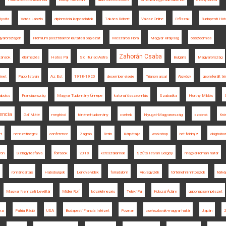
yvita
Vörös László
diplomáciai kapcsolatok
Takács Róbert
Válasz Online
Erőszak
Budapesti Hírl
gyarországon
Prémium posztdoktori kutatási pályázat
Mészáros Flóra
Magyar Királyság
összeomlás
Zahorán Csaba
tánsok
élelmezés
Hatos Pál
Sic Itur ad Astra
Bulgária
Magyarország
énet
Papp István
Az Est
1918-1920
december elseje
Trianon arcai
Algyógy
georeferált té
bolcs
Franciaország
Magyar Tudomány Ünnepe
katonai összeomlás
Szabadka
Horthy Miklós
encia
Gali Máté
meghívó
történettudomány
csehek
Nyugat-Magyarország
szobrok
Kró
rt
nemzetiségek
conference
Zágráb
Berlin
Kárpátalja
workshop
brit földrajz
világhábo
ron
Szilágyillésfalva
források
2018
kérészállamok
Szűts István Gergely
magyar-román határ
románosítás
Habsburgok
Lendva-vidék
forradalom
Vix-jegyzék
történelmi mítoszok
térké
Magyar Nemzeti Levéltár
Müller Rolf
közélelmezés
Teleki Pál
Kolozsi Ádám
gabonacsempészet
ka
Pátria Rádió
USA
Budapesti Francia Intézet
Poznan
csehszlovák-magyar határ
Japán
Z