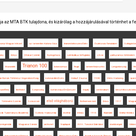
ja az MTA BTK tulajdona, és kizárólag a hozzájárulásával történhet a f
sonyi Magyar Intézet
az Ismeretlen Katona Sírja
trianoni békeszerződés
őszirózsás forradalom
Szilágyköv
mány
Könyv
Ottokar Czernin
Nyíregyháza
szimbolikus térfoglalás
Lőcse
párhuzamos történelem
Trianon 100
Muravidék
bolsevizmus
Regio
ismeretterjesztés
Lengyelország
Ré
r-Román Történész Vegyesbizottság
katonai ellenőrzés
Heilauf Zsuzsa
1938
Vörös Hadsereg
spai
periféria
Berthelot
Szepesség
kortárs képzőművészet
Inquiry
centenárium
breszt-litovszki bék
első világháború
Történelmi Szemle
Szászcsór
Rothermere lord
Dráva
1917
Magya
ovák Tudományos Akadémia
Székely Hadosztály
levéltár
interjú
1916
Klubrádió
Erdélyi Krónika
non-legendák
Magyarosi Sándor
archívnet
Napilapok
XVIII. Torockói Diáktábor
kisebbségek
többes
Párizsi békekonferencia
Erdélyi Múzeum
államszerveződés
Amerikai Egyesült Államok
Uzonyi Anita