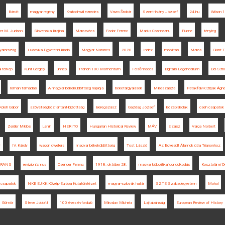
Bánát
magyar regény
Kratochwill ezredes
Vavro Šrobár
Szent-Ivány József
24.hu
Wilson 1
ter M. Judson
Slovenska Krajina
Marosvécs
Fodor Ferenc
Marius Cosmeanu
Fiume
tényleg
yarország
Ludovika Egyetemi Kiadó
Magyar Narancs
2020
Index
mobilitás
Maros
Glant T
i térkép
Kunt Gergely
ünnep
Trianon 100 Momentum
Felsőmoécs
Digitális Legendárium
Dél-Szlo
román támadás
A magyar békeküldöttség naplója
béketárgyalások
Mikeszásza
Patakfalvi-Czirják Ágn
Koloh Gábor
szövetségközi antant-bizottság
Beregszász
Gazdag József
középiskolák
cseh csapatok
Zeidler Miklós
Lenin
HERITO
Hungarian Historical Review
MÁV
Elzász
Varga Norbert
y
IV. Károly
wagon dwellers
magyar békeküldöttség
Tost László
Az Egyesült Államok útja Trianonhoz
TRANS
revizionizmus
Csenger Ferenc
1918. október 28.
magyar külpolitikai gondolkodás
Kosztolányi 
 csapatok
NKE EJKK Közép-Európa Kutatóintézet
magyar-szlovák határ
SZTE Szabadegyetem
Mohol
Gömör
Steve Jobbitt
100 éves évforduló
Miroslav Michela
Lajtabánság
European Review of History