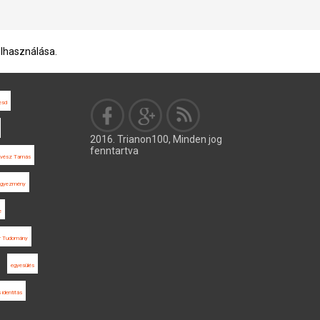
elhasználása.
esd
2016. Trianon100, Minden jog
fenntartva
vész Tamás
 egyezmény
e
r Tudomány
egyesülés
 identitás