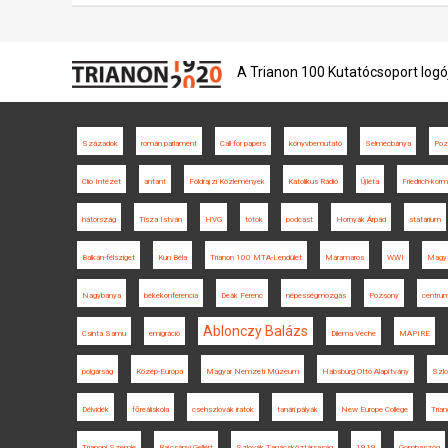
A Trianon 100 Kutatócsoport logó
Századok
román parlament
Call for papers
könyvbemutató
Selmecbánya
Poz
Clio Intézet
antant
Földrajzi Közlemények
Katolikus Rádió
Újléta
Friedrich-kor
hátország
Tisza István
HVG
tótok
podcast
Hornyák Árpád
statárium
Balkán-félsziget
Kun Béla
Trianon 100 MTA-Lendület
Máramaros
WWI
Magya
Nagybánya
békekonferencia
Deák Ferenc
népességmozgás
Pozsony
centrum-
Ablonczy Balázs
Csinta Samu
emigráció
Dilema Veche
MAPIRE
polgárság
Közép-Európa
Magyar Nemzeti Múzeum
Habsburg Ottó Alapítvány
Szl
Délvidék
főreáliskola
csehszlovák iratok
tanári pályák
New Europe College
Tria
Trianoni Szemle
Rajcsányi Gellért
Szlovák Tanácsköztársaság
1919
Gombaszög