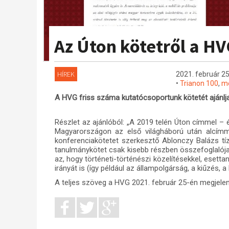
Az Úton kötetről a H
HÍREK
2021. február 25
•
Trianon 100
,
me
A HVG friss száma kutatócsoportunk kötetét ajánlja
Részlet az ajánlóból: „A 2019 telén Úton címmel –
Magyarországon az első világháború után alcímm
konferenciakötetet szerkesztő Ablonczy Balázs tíze
tanulmánykötet csak kisebb részben összefoglalój
az, hogy történeti-történészi közelítésekkel, esetta
irányát is (így például az állampolgárság, a kiűzés, a
A teljes szöveg a HVG 2021. február 25-én megjele