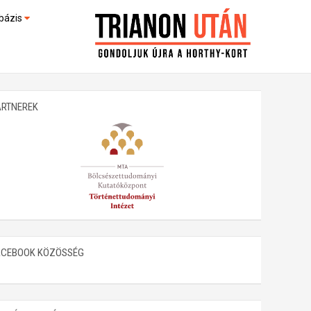
bázis
művek (feltöltés alatt)
kültek
ARTNEREK
ACEBOOK KÖZÖSSÉG