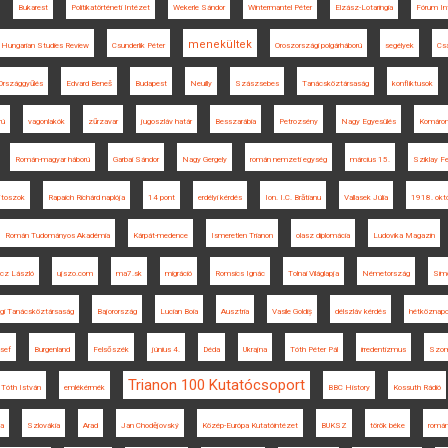
Bukarest
Politikatörténeti Intézet
Wekerle Sándor
Wintermantel Péter
Elzász-Lotaringia
Fórum In
menekültek
Hungarian Studies Review
Csunderlik Péter
Oroszországi polgárháború
segélyek
Cs
Országgyűlés
Edvard Beneš
Budapest
Neuilly
Szászsebes
Tanácsköztársaság
konfliktusok
rú
vagonlakók
zűrzavar
jugoszláv határ
Besszarábia
Petrozsény
Nagy Egyesülés
Komáro
Román-magyar háború
Garbai Sándor
Nagy Gergely
román nemzeti egység
március 15.
Sziklay F
ítoszok
Rapaich Richárd naplója
14 pont
erdélyi kérdés
Ion. I.C. Brătianu
Vallasek Júlia
1918. okt
Román Tudományos Akadémia
Kárpát-medence
Ismeretlen Trianon
olasz diplomácia
Ludovika Magazin
cz László
ujszo.com
ma7.sk
migráció
Romsics Ignác
Tolnai Világlapja
Németország
Simo
gi Tanácsköztársaság
Bajorország
Lucian Boia
Ausztria
Vasile Goldiș
délszláv kérdés
hétköznap
sef
Burgenland
Felsőszék
június 4.
Déda
Ukrajna
Tóth Péter Pál
irredentizmus
Szom
Trianon 100 Kutatócsoport
Tóth István
emlékérmék
BBC History
Kossuth Rádió
ka
Szlovákia
Arad
Jan Chodějovský
Közép-Európa Kutatóintézet
BUKSZ
török béke
román