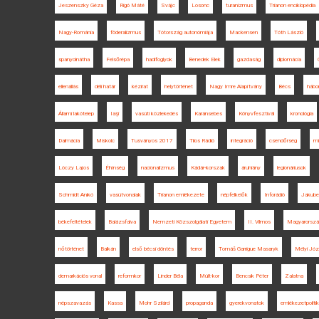
Jeszenszky Géza
Rigó Máté
Svájc
Losonc
turanizmus
Trianon enciklopédia
Nagy-Románia
föderalizmus
Tótország autonómiája
Mackensen
Tóth László
spanyolnátha
Felsőrépa
hadifoglyok
Benedek Elek
gazdaság
diplomácia
ellenállás
déli határ
kézirat
helytörténet
Nagy Imre Alapítvány
Bécs
hábo
Állami lakótelep
Iaşi
vasúti közlekedés
Karánsebes
Könyvfesztivál
kronológia
Dalmácia
Miskolc
Tusványos 2017
Tilos Rádió
integráció
csendőrség
m
Lóczy Lajos
Éhínség
nacionalizmus
Kádár-korszak
áruhiány
legionáriusok
Schmidt Anikó
vasútvonalak
Trianon emlékezete
népfelkelők
Inforádió
Jakube
békefeltételek
Balázsfalva
Nemzeti Közszolgálati Egyetem
II. Vilmos
Magyarorszá
nőtörténet
Balkán
első bécsi döntés
terror
Tomáš Garrigue Masaryk
Mélyi Józ
demarkációs vonal
reformkor
Linder Béla
Múlt-kor
Bencsik Péter
Zalatna
népszavazás
Kassa
Mohr Szilárd
propaganda
gyerekvonatok
emlékezetpoliti