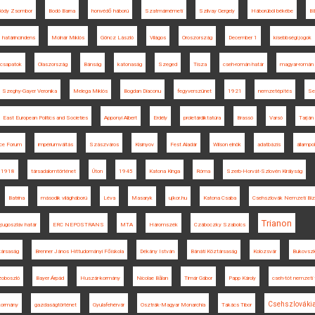
Bódy Zsombor
Bodó Barna
honvédő háború
Szatmárnémeti
Szilvay Gergely
Háborúból békébe
B
határincindens
Molnár Miklós
Göncz László
Világos
Oroszország
December 1
kisebbségi jogok
 csapatok
Olaszország
Bánság
katonaság
Szeged
Tisza
cseh-román határ
magyar-román 
Szeghy-Gayer Veronika
Melega Miklós
Bogdan Diaconu
fegyverszünet
1921
nemzetépítés
Se
East European Politics and Societies
Apponyi Albert
Erdély
proletárdiktatúra
Brassó
Varsó
Tarján
nce Forum
impériumváltás
Szászváros
Kisinyov
Fest Aladár
Wilson elnök
adatbázis
állampo
1918
társadalomtörténet
Úton
1945
Katona Kinga
Róma
Szerb-Horvát-Szlovén Királyság
Batrina
második világháború
Léva
Masaryk
ujkor.hu
Katona Csaba
Csehszlovák Nemzeti Biz
Trianon
jugoszláv határ
ERC NEPOSTRANS
MTA
Háromszék
Czáboczky Szabolcs
ársaság
Brenner János Hittudományi Főiskola
Dékány István
Bánáti Köztársaság
Kolozsvár
Bukovszk
oboszló
Bayer Árpád
Huszár-kormány
Nicolae Bălan
Timár Gábor
Papp Károly
cseh-tót nemzeti
Csehszlováki
-kormány
gazdaságtörténet
Gyulafehérvár
Osztrák-Magyar Monarchia
Takács Tibor