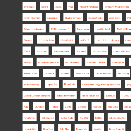
emlékezet
Kisjenő
2020.
Világ
Központi hatalmak
történelmi Magyarország
román népgyűlés
pánszlávok
Charles Seymour
Bukaresti béke
Adolf Černý
Pie
Trianon-emlékművek
1918. december 1.
Bácsország
Henri Berthelot
Történeti Mag
Tornova
Népszövetség
Jászi Oszkár
emlékmű
nemzeti önrendelkezés
etnika
1914
Népszava
Balassagyarmat
Martonos
Horvátország
magyar külpolitika
életrajz
közvéleménykutatás
nemzeti ünnep
szociáldemokraták
Székelyföld
Roman Holec
Temesvár
Slovenia
Márai Sándor
tanulmánykötet
Finnország
Románia
Marosvásárhely
Tulipán Éva
A történelmi Magyarország felbomlása
Ipol
Central European Horizons
Turócszentmárton
Hajnal István Kör
évforduló
NEPOS
Ada
München
História
Zenta
Somorja
recenzió
Ruhr-vidék
román
határtervek
térképzetek
Európa Rádió
RMDSZ
kiállítás
békeelőkészítés
határkijelölés
New York
Balla Tibor
Magyarság
Lendület
Benda Gyula-díj