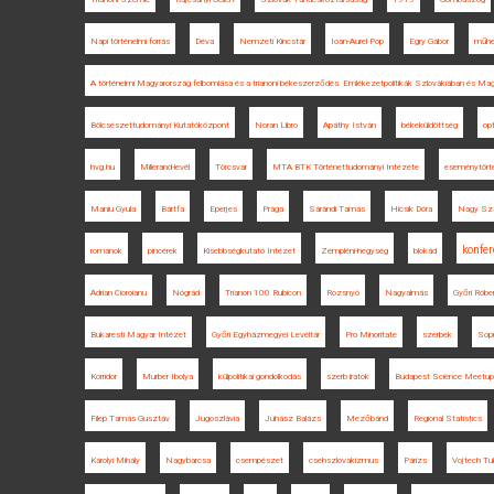
Napi történelmi forrás
Déva
Nemzeti Kincstár
Ioan-Aurel Pop
Egry Gábor
műhel
A történelmi Magyarország felbomlása és a trianoni békeszerződés. Emlékezetpolitikák Szlovákiában és Ma
Bölcsészettudományi Kutatóközpont
Noran Libro
Apáthy István
békeküldöttség
op
hvg.hu
Millerand-levél
Törcsvár
MTA BTK Történettudományi Intézete
eseménytört
Maniu Gyula
Bártfa
Eperjes
Prága
Sárándi Tamás
Hicsik Dóra
Nagy Sza
konfer
románok
pincérek
Kisebbségkutató Intézet
Zempléni-hegység
blokád
Adrian Cioroianu
Nógrád
Trianon 100 Rubicon
Rozsnyó
Nagyalmás
Győri Róbe
Bukaresti Magyar Intézet
Győri Egyházmegyei Levéltár
Pro Minoritate
szerbek
Sop
Korridor
Murber Ibolya
külpolitikai gondolkodás
szerb iratok
Budapest Science Meetup
Filep Tamás Gusztáv
Jugoszlávia
Juhász Balázs
Mezőbánd
Regional Statistics
Károlyi Mihály
Nagybarcsa
csempészet
csehszlovakizmus
Párizs
Vojtech Tu