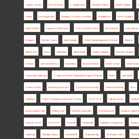
Pogány József
nemzetőrség
L. Balogh Béni
Woodrow Wilson
Bödők Gergely
Hideg
fosztogatások
Budapest Főváros Levéltára
mandiner.hu
MTA Lendület
Bárdi Nándor
magyar-osztrák határ
Szőts Zoltán Oszkár
arisztokrácia
csehszlovák
refugees
Gömöry János
államfordulat
Fórum Kisebbségkutató Intézet
Rubicon
Bittera Éva
Duna
ratifikálás
Bihari Dániel
Charles Daniélou
Romsics Gergely
oktatás
antiszemitizmus
repatriálás
Beyond Trianon
Burián István
World Scie
Háromegy Királyság
II. Rákóczi Ferenc Kárpátaljai Magyar Főiskola
kritika
Libri Kiadó
Szarka László
hadseregszervezés
Szovjet-Oroszország
Népköztársaság
Pécs
Ljubljana
Fórum Társadalomtudományi Szemle
1918-1919
külkapcsolatok
magyar-
Kovács Ágnes Lilla
Molnár Imre
Meritum Egyesület
koncepciós per
Magyar Népközt
Gaucsík István
ELTE BTK
azonnali
Pándorfalu
Collegium Hungaricum
Hajdúsz
zsidóság
Pálvölgyi Balázs
áttelepültek
Nagyhalmágy
Krizmanics Réka
Károlyi