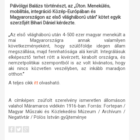
Pálvölgyi Balázs történészt, az „Úton. Menekülés,
Műhelymunkák
mobilitás, integráció Közép-Európában és
Magyarországon az első világháború után” kötet egyik
szerzőjét Bihari Dániel kérdezte.
„
Az első világháború után 4-500 ezer magyar menekült a
mai Magyarországra annak valamilyen
következményeként, hogy szülőföldje idegen állam
megszállása, majd fennhatósága alá került. Integrálásuk
elképesztő terhet rótt a kivérzett, kirabolt országra, és
nemzetpolitikai szempontból is az volt kívánatos, hogy
aki nincs közvetlen veszélyben, az inkább maradjon
otthon.
”
A teljes cikk
olvasható.
itt
A címképen: z
súfolt szerelvény ismeretlen állomáson
valahol Máramaros vidékén 1916-ban.
Forrás:
Fortepan /
Magyar Műszaki és Közlekedési Múzeum / Archívum /
Negatívtár / Pölös István gyűjteménye