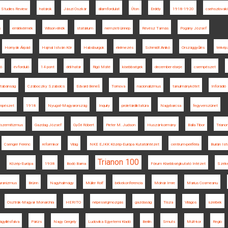
 Studies Review
határok
Jászi Oszkár
államfordulat
Úton
Erdély
1918-1920
csehszlovak
s
emlékérmék
Wilson elnök
statárium
nemzeti ünnep
Révész Tamás
Pogány József
Hornyák Árpád
Hajnal István Kör
Habsburgok
élelmezés
Schmidt Anikó
Országgyűlés
térkép
ió
évforduló
14 pont
déli határ
Rigó Máté
kisebbségek
december elseje
csempészet
jtabánság
Czáboczky Szabolcs
Edvard Beneš
Tornova
nacionalizmus
tanulmánykötet
Inforádió
mpészet
1918
Nyugat-Magyarország
Inquiry
proletárdiktatúra
Nagybarcsa
fegyverszünet
iszemitizmus
Gazdag József
Győri Róbert
Pieter M. Judson
Huszár-kormány
Balla Tibor
Trianon
Csenger Ferenc
reformkor
Világ
NKE EJKK Közép-Európa Kutatóintézet
centrum-periféria
Burián Ist
Trianon 100
Közép-Európa
1938
Bodó Barna
Fórum Kisebbségkutató Intézet
Széke
uranizmus
Brünn
Nagyhalmágy
Müller Rolf
békekonferencia
Molnár Imre
Marius Cosmeanu
Osztrák-Magyar Monarchia
HERITO
népességmozgás
gazdaság
Tisza
Világos
szerbek
ágyillésfalva
Párizs
Nagy Gergely
Ludovika Egyetemi Kiadó
Berlin
Smuts
Múlt-kor
Regio