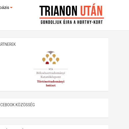
bázis
művek (feltöltés alatt)
kültek
ARTNEREK
ACEBOOK KÖZÖSSÉG