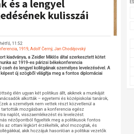
k és a lengyel
E
edésének kulisszái
 hétfő, 11:52
nferencia
,
1919
,
Adolf Černý
,
Jan Chodějovský
t kiadványa, a Zeidler Miklós által szerkesztett kötet
A munka az 1919-es párizsi békekonferencia
ý cseh és lengyel kollégáinak személyes levelezésével. A
képest új szögből világítja meg a fontos diplomáciai
ség élén ugyan két politikus állt, akiknek a munkáját
ktanácsadók alkották – egyetemi és középiskolai tanárok,
ek a személyek nem vettek részt közvetlenül a
ve tartották mozgásban a konferencia egész
a naplót, visszaemlékezést és levelezést.
más nézőpontból figyelték meg a politikusok fontos
és az ottani légkört érzékelték, ahol mozogtak, és
ollégáikkal, akik hozzájuk hasonlóan a politikai vezetők