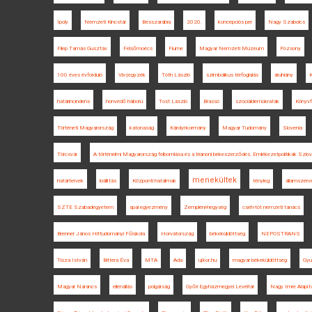
Ipoly
Nemzeti Kincstár
Besszarábia
2020.
koncepciós per
Nagy Szabolcs
Filep Tamás Gusztáv
Felsőmoécs
Fiume
Magyar Nemzeti Múzeum
Pozsony
100 éves évforduló
Vix-jegyzék
Tóth László
szimbolikus térfoglalás
áruhiány
határincindens
honvédő háború
Tost László
Brassó
szociáldemokraták
Könyvf
Történeti Magyarország
katonaság
Károlyi-kormány
Magyar Tudomány
Slovenia
Törcsvár
A történelmi Magyarország felbomlása és a trianoni békeszerződés. Emlékezetpolitikák Szl
menekültek
határtervek
kiállítás
Központi hatalmak
tényleg
államszer
SZTE Szabadegyetem
spai egyezmény
Zempléni-hegység
cseh-tót nemzeti tanács
Brenner János Hittudományi Főiskola
Horvátország
békeküldöttség
NEPOSTRANS
Tisza István
Bittera Éva
MTA
Ada
ujkor.hu
magyar békeküldöttség
Gyu
Magyar Narancs
ellenállás
polgárság
Győri Egyházmegyei Levéltár
Nagy Imre Alapít