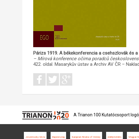
Párizs 1919. A békekonferencia a csehszlovák és a
– Mírová konference očima poradců českoslovens
422. oldal. Masarykův ústav a Archiv AV ČR – Naklada
A Trianon 100 Kutatócsoport logó
Jeszenszky Géza
Bajorország
European Review of History
erdélyi kérdés
Magyar N