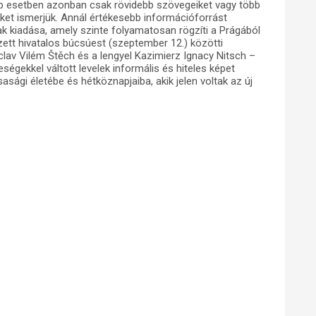
bb esetben azonban csak rövidebb szövegeiket vagy több
iket ismerjük. Annál értékesebb információforrást
ak kiadása, amely szinte folyamatosan rögzíti a Prágából
ezett hivatalos búcsúest (szeptember 12.) közötti
lav Vilém Štěch és a lengyel Kazimierz Ignacy Nitsch –
ségekkel váltott levelek informális és hiteles képet
ági életébe és hétköznapjaiba, akik jelen voltak az új