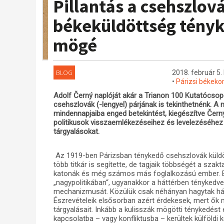
Pillantás a csehszlová
békeküldöttség tényk
mögé
BLOG
2018. február 5.
•
Párizsi békeko
Adolf Černý naplóját akár a Trianon 100 Kutatócsopor
csehszlovák (-lengyel) párjának is tekinthetnénk. 
mindennapjaiba enged betekintést, kiegészítve Čern
politikusok visszaemlékezéseihez és levelezéséhez 
tárgyalásokat.
Az 1919-ben Párizsban ténykedő csehszlovák küldött
több titkár is segítette, de tagjaik többségét a sza
katonák és még számos más foglalkozású ember. Ez
„nagypolitikában“, ugyanakkor a háttérben tényked
mechanizmusát. Közülük csak néhányan hagytak hátr
Észrevételeik elsősorban azért érdekesek, mert ők 
tárgyalásait. Inkább a kulisszák mögötti ténykedést 
kapcsolatba – vagy konfliktusba – kerültek külföldi k