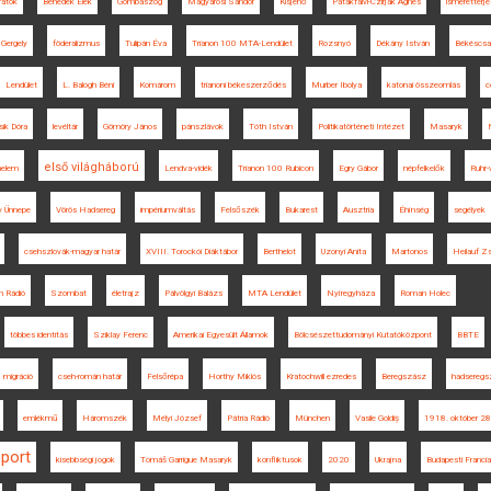
ratok
Benedek Elek
Gombaszög
Magyarosi Sándor
Kisjenő
Patakfalvi-Czirják Ágnes
ismeretterj
Gergely
föderalizmus
Tulipán Éva
Trianon 100 MTA-Lendület
Rozsnyó
Dékány István
Békéscsa
Lendület
L. Balogh Béni
Komárom
trianoni békeszerződés
Murber Ibolya
katonai összeomlás
c
sik Dóra
levéltár
Gömöry János
pánszlávok
Tóth István
Politikatörténeti Intézet
Masaryk
első világháború
nelem
Lendva-vidék
Trianon 100 Rubicon
Egry Gábor
népfelkelők
Ruhr-
 Ünnepe
Vörös Hadsereg
impériumváltás
Felsőszék
Bukarest
Ausztria
Éhínség
segélyek
csehszlovák-magyar határ
XVIII. Torockói Diáktábor
Berthelot
Uzonyi Anita
Martonos
Heilauf Z
h Rádió
Szombat
életrajz
Pálvölgyi Balázs
MTA Lendület
Nyíregyháza
Roman Holec
többes identitás
Sziklay Ferenc
Amerikai Egyesült Államok
Bölcsészettudományi Kutatóközpont
BBTE
migráció
cseh-román határ
Felsőrépa
Horthy Miklós
Kratochwill ezredes
Beregszász
hadseregs
emlékmű
Háromszék
Mélyi József
Pátria Rádió
München
Vasile Goldiș
1918. október 28
port
kisebbségi jogok
Tomáš Garrigue Masaryk
konfliktusok
2020
Ukrajna
Budapesti Franci