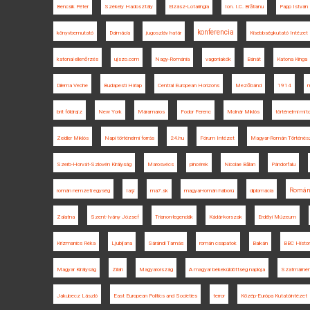
Bencsik Péter
Székely Hadosztály
Elzász-Lotaringia
Ion. I.C. Brătianu
Papp István
konferencia
könyvbemutató
Dalmácia
jugoszláv határ
Kisebbségkutató Intézet
katonai ellenőrzés
ujszo.com
Nagy-Románia
vagonlakók
Bánát
Katona Kinga
Dilema Veche
Budapesti Hírlap
Central European Horizons
Mezőbánd
1914
m
brit földrajz
New York
Máramaros
Fodor Ferenc
Molnár Miklós
történelmi mí
Zeidler Miklós
Napi történelmi forrás
24.hu
Fórum Intézet
Magyar-Román Történész
Szerb-Horvát-Szlovén Királyság
Marosvécs
pincérek
Nicolae Bălan
Pándorfalu
Román
román nemzeti egység
Iaşi
ma7.sk
magyar-román háború
diplomácia
Zalatna
Szent-Ivány József
Trianon-legendák
Kádár-korszak
Erdélyi Múzeum
Krizmanics Réka
Ljubljana
Sárándi Tamás
román csapatok
Balkán
BBC Histo
Magyar Királyság
Zilah
Magyarország
A magyar békeküldöttség naplója
Szatmárném
Jakubecz László
East European Politics and Societies
terror
Közép-Európa Kutatóintézet