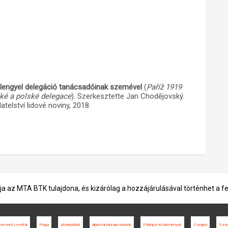
 lengyel delegáció tanácsadóinak szemével
(
Paříž 1919
ké a polské delegace
). Szerkesztette Jan Chodějovský.
telství lidové noviny, 2018.
ja az MTA BTK tulajdona, és kizárólag a hozzájárulásával történhet a f
emzeti Levéltár
Prága
áttelepültek
diplomáciai kapcsolatok
Földrajzi Közlemények
Szeged
Szás