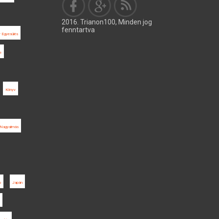
2016. Trianon100, Minden jog
fenntartva
 Egyesülés
e
Könyv
Nagyalmás
p
Japán