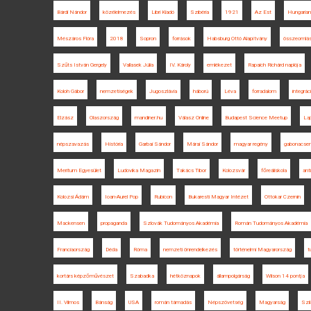
Bárdi Nándor
közélelmezés
Libri Kiadó
Szibéria
1921
Az Est
Hungarian
Mészáros Flóra
2018
Sopron
források
Habsburg Ottó Alapítvány
összeomlá
Szűts István Gergely
Vallasek Júlia
IV. Károly
emlékezet
Rapaich Richárd naplója
Koloh Gábor
nemzetiségek
Jugoszlávia
háború
Léva
forradalom
integrác
Elzász
Olaszország
mandiner.hu
Válasz Online
Budapest Science Meetup
La
népszavazás
História
Garbai Sándor
Márai Sándor
magyar regény
gabonacse
Meritum Egyesület
Ludovika Magazin
Takács Tibor
Kolozsvár
főreáliskola
ant
Kolozsi Ádám
Ioan-Aurel Pop
Rubicon
Bukaresti Magyar Intézet
Ottokar Czernin
Mackensen
propaganda
Szlovák Tudományos Akadémia
Román Tudományos Akadémia
Franciaország
Déda
Róma
nemzeti önrendelkezés
történelmi Magyarország
t
kortárs képzőművészet
Szabadka
hétköznapok
állampolgárság
Wilson 14 pontja
II. Vilmos
Bánság
USA
román támadás
Népszövetség
Magyarság
Szil