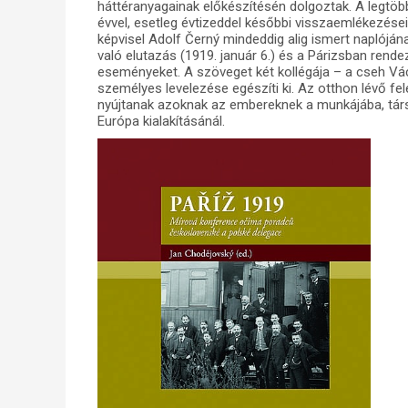
háttéranyagainak előkészítésén dolgoztak. A legtö
évvel, esetleg évtizeddel későbbi visszaemlékezése
képvisel Adolf Černý mindeddig alig ismert naplóján
való elutazás (1919. január 6.) és a Párizsban rend
eseményeket. A szöveget két kollégája – a cseh Vác
személyes levelezése egészíti ki. Az otthon lévő fele
nyújtanak azoknak az embereknek a munkájába, társas
Európa kialakításánál.