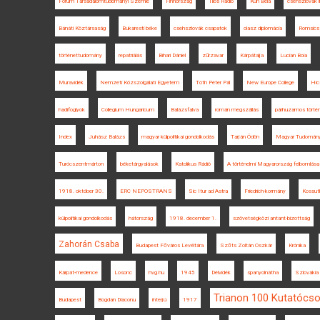
Fórum Társadalomtudományi Szemle
Finnország
Tilos Rádió
Kun Béla
csehszlovák i
Bánáti Köztársaság
Bukaresti béke
csehszlovák csapatok
olasz diplomácia
Romsics 
történettudomány
repatriálás
Bihari Dániel
zűrzavar
Kárpátalja
Lucian Boia
Muravidék
Nemzeti Közszolgálati Egyetem
Tóth Péter Pál
New Europe College
Hic
hadifoglyok
Collegium Hungaricum
Balázsfalva
román megszállás
párhuzamos törté
Index
Juhász Balázs
magyar külpolitikai gondolkodás
Tarján Ödön
Magyar Tudomány
Turócszentmárton
béketárgyalások
Katolikus Rádió
A történelmi Magyarország felbomlása
1918. október 30.
ERC NEPOSTRANS
Sic Itur ad Astra
Friedrich-kormány
Kossut
külpolitikai gondolkodás
hátország
1918. december 1.
szövetségközi antant-bizottság
Zahorán Csaba
Budapest Főváros Levéltára
Szőts Zoltán Oszkár
Krónika
Kárpát-medence
Losonc
hvg.hu
1945
Délvidék
spanyolnátha
Szlovákia
Trianon 100 Kutatócso
Budapest
Bogdan Diaconu
interjú
1917