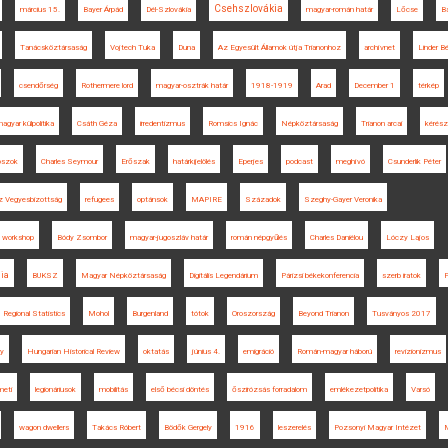
Csehszlovákia
március 15.
Bayer Árpád
Dél-Szlovákia
magyar-román határ
Lőcse
B
Tanácsköztársaság
Vojtech Tuka
Duna
Az Egyesült Államok útja Trianonhoz
archívnet
Linder Bé
csendőrség
Rothermere lord
magyar-osztrák határ
1918-1919
Arad
December 1
térkép
agyar külpolitika
Csáth Géza
irredentizmus
Romsics Ignác
Népköztársaság
Trianon arcai
kérész
toszok
Charles Seymour
Erőszak
határkijelölés
Eperjes
podcast
meghívó
Csunderlik Péter
 Vegyesbizottság
refugees
optánsok
MAPIRE
Századok
Szeghy-Gayer Veronika
workshop
Bódy Zsombor
magyar-jugoszláv határ
román népgyűlés
Charles Daniélou
Lóczy Lajos
ia
BUKSZ
Magyar Népköztársaság
Digitális Legendárium
Párizsi békekonferencia
szerb iratok
P
Regional Statistics
Mohol
Burgenland
tótok
Oroszország
Beyond Trianon
Tusványos 2017
ry
Hungarian Historical Review
oktatás
június 4.
emigráció
Román-magyar háború
revizionizmus
eti
legionáriusok
mobilitás
első bécsi döntés
őszirózsás forradalom
emlékezetpolitika
Varsó
wagon dwellers
Takács Róbert
Bödők Gergely
1916
leszerelés
Pozsonyi Magyar Intézet
M