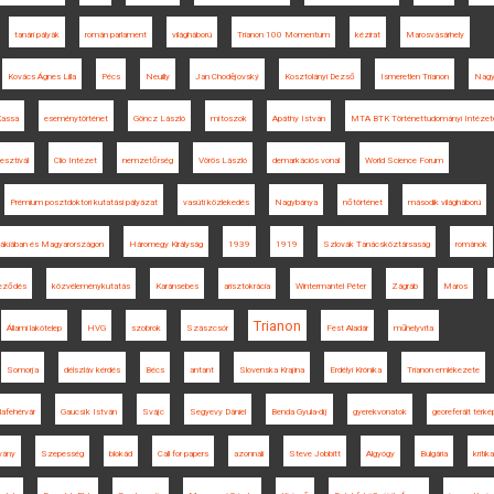
tanári pályák
román parlament
világháború
Trianon 100 Momentum
kézirat
Marosvásárhely
Kovács Ágnes Lilla
Pécs
Neuilly
Jan Chodějovský
Kosztolányi Dezső
Ismeretlen Trianon
Nagy
Kassa
eseménytörténet
Göncz László
mítoszok
Apáthy István
MTA BTK Történettudományi Intézet
esztivál
Clio Intézet
nemzetőrség
Vörös László
demarkációs vonal
World Science Forum
Prémium posztdoktori kutatási pályázat
vasúti közlekedés
Nagybánya
nőtörténet
második világháború
ovákiában és Magyarországon
Háromegy Királyság
1939
1919
Szlovák Tanácsköztársaság
románok
veződés
közvéleménykutatás
Karánsebes
arisztokrácia
Wintermantel Péter
Zágráb
Maros
Trianon
Állami lakótelep
HVG
szobrok
Szászcsór
Fest Aladár
műhelyvita
Somorja
délszláv kérdés
Bécs
antant
Slovenska Krajina
Erdélyi Krónika
Trianon emlékezete
lafehérvár
Gaucsík István
Svájc
Segyevy Dániel
Benda Gyula-díj
gyerekvonatok
georeferált térké
vány
Szepesség
blokád
Call for papers
azonnali
Steve Jobbitt
Algyógy
Bulgária
kritika