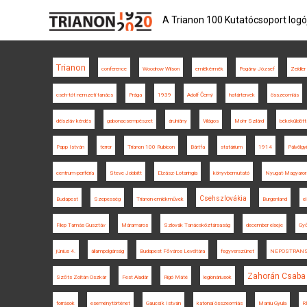
A Trianon 100 Kutatócsoport logó
Trianon
conference
Woodrow Wilson
emlékérmék
Pogány József
Zeidler
cseh-tót nemzeti tanács
Prága
1939
Adolf Černý
határtervek
összeomlás
délszláv kérdés
gabonacsempészet
áruhiány
Világos
Mohr Szilárd
békeküldöt
Papp István
terror
Trianon 100 Rubicon
Bártfa
statárium
1914
Pálvölgy
centrum-periféria
Steve Jobbitt
Elzász-Lotaringia
könyvbemutató
Nyugat-Magyaror
Csehszlovákia
Budapest
Szepesség
Trianon-emlékművek
Burgenland
e
Filep Tamás Gusztáv
Máramaros
Szlovák Tanácsköztársaság
december elseje
Győ
június 4.
állampolgárság
Budapest Főváros Levéltára
fegyverszünet
NEPOSTRAN
Zahorán Csaba
Szőts Zoltán Oszkár
Fest Aladár
Rigó Máté
legionáriusok
források
eseménytörténet
Gaucsík István
katonai összeomlás
Maniu Gyula
R