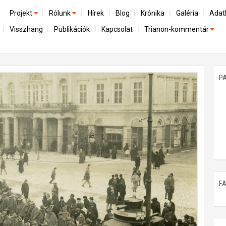
Projekt
Rólunk
Hírek
Blog
Krónika
Galéria
Adat
Visszhang
Publikációk
Kapcsolat
Trianon-kommentár
Előzmények
A kutatócsoport működéséről
Emlék
Dokumentumok
Nemzetközi kontextus: iratok és interpretációk
Munkatársaink
Mene
A trianoni szerződés
Az összeomlás és a magyar társadalom
P
Műhelymunkák
A békerendszer megszilárdulása
Utókor és emlékezet
F