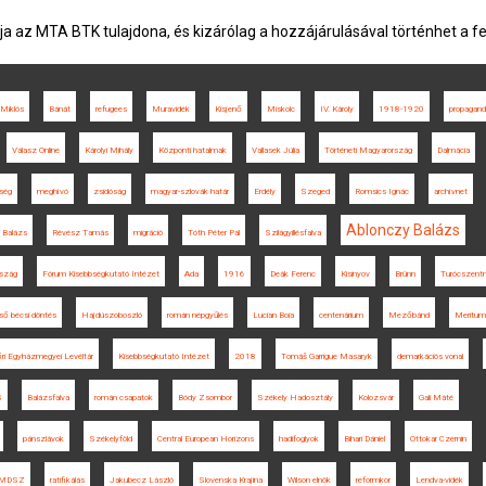
ja az MTA BTK tulajdona, és kizárólag a hozzájárulásával történhet a f
 Miklós
Bánát
refugees
Muravidék
Kisjenő
Miskolc
IV. Károly
1918-1920
propagan
Válasz Online
Károlyi Mihály
Központi hatalmak
Vallasek Júlia
Történeti Magyarország
Dalmácia
tség
meghívó
zsidóság
magyar-szlovák határ
Erdély
Szeged
Romsics Ignác
archívnet
Ablonczy Balázs
i Balázs
Révész Tamás
migráció
Tóth Péter Pál
Szilágyillésfalva
szág
Fórum Kisebbségkutató Intézet
Ada
1916
Deák Ferenc
Kisinyov
Brünn
Turócszent
lső bécsi döntés
Hajdúszoboszló
román népgyűlés
Lucian Boia
centenárium
Mezőbánd
Meritum
ri Egyházmegyei Levéltár
Kisebbségkutató Intézet
2018
Tomáš Garrigue Masaryk
demarkációs vonal
S
Balázsfalva
román csapatok
Bódy Zsombor
Székely Hadosztály
Kolozsvár
Gali Máté
pánszlávok
Székelyföld
Central European Horizons
hadifoglyok
Bihari Dániel
Ottokar Czernin
MDSZ
ratifikálás
Jakubecz László
Slovenska Krajina
Wilson elnök
reformkor
Lendva-vidék