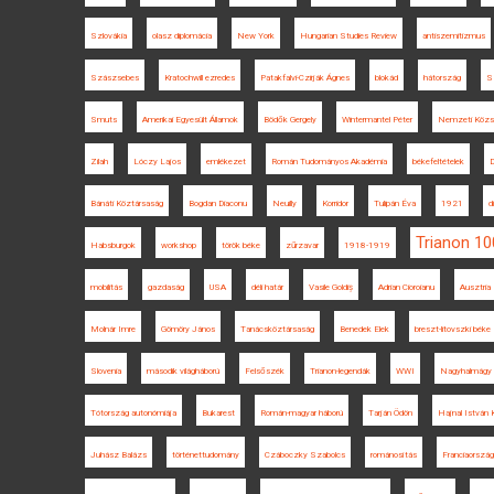
Szlovákia
olasz diplomácia
New York
Hungarian Studies Review
antiszemitizmus
Szászsebes
Kratochwill ezredes
Patakfalvi-Czirják Ágnes
blokád
hátország
S
Smuts
Amerikai Egyesült Államok
Bödők Gergely
Wintermantel Péter
Nemzeti Közsz
Zilah
Lóczy Lajos
emlékezet
Román Tudományos Akadémia
békefeltételek
Bánáti Köztársaság
Bogdan Diaconu
Neuilly
Korridor
Tulipán Éva
1921
d
Trianon 10
Habsburgok
workshop
török béke
zűrzavar
1918-1919
mobilitás
gazdaság
USA
déli határ
Vasile Goldiș
Adrian Cioroianu
Ausztria
Molnár Imre
Gömöry János
Tanácsköztársaság
Benedek Elek
breszt-litovszki béke
Slovenia
második világháború
Felsőszék
Trianon-legendák
WWI
Nagyhalmágy
Tótország autonómiája
Bukarest
Román-magyar háború
Tarján Ödön
Hajnal István 
Juhász Balázs
történettudomány
Czáboczky Szabolcs
románosítás
Franciaország