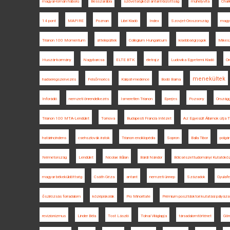
magyar-román háború
Besszarábia
szövetségközi antant-bizottság
műhelyvita
Charl
14 pont
MAPIRE
Poznan
Libri Kiadó
Index
Szovjet-Oroszország
magya
Trianon 100 Momentum
áttelepültek
Collegium Hungaricum
kisebbségi jogok
Mikes
Huszár-kormány
Nagybarcsa
ELTE BTK
életrajz
Ludovika Egyetemi Kiadó
Or
menekültek
hadseregszervezés
Felsőmoécs
Kárpát-medence
Bodó Barna
Inforádió
nemzeti önrendelkezés
Ismeretlen Trianon
Eperjes
Pozsony
Országg
Trianon 100 MTA-Lendület
Tornova
Budapesti Francia Intézet
Az Egyesült Államok útja 
határincindens
csehszlovák iratok
Trianon enciklopédia
Sopron
Balla Tibor
polgá
Németország
Lendület
Nicolae Bălan
Bárdi Nándor
Bölcsészettudományi Kutatókö
magyar békeküldöttség
Csáth Géza
antant
nemzeti ünnep
Századok
Gyulafe
őszirózsás forradalom
középiskolák
Pro Minoritate
Prémium posztdoktori kutatási pályáza
revizionizmus
Linder Béla
Tost László
Tolnai Világlapja
társadalomtörténet
Gö