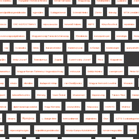
es Daniélou
Hungarian Historical Review
román támadás
Magyarság
határkijelölés
Ljubljana
Zala
r külpolitikai gondolkodás
egyesülés
Szilágykövesd
Schmidt Anikó
Zenta
Bánság
MTA Lendület
zásza
ERC NEPOSTRANS
népszavazás
honvédő háború
BBTE
Könyvfesztivál
repatriálás
oszországi polgárháború
Magyarországi Tanácsköztársaság
főreáliskola
koncepciós per
kronológia
Nora
Iaşi
Szabadka
Déda
Bukaresti béke
Kádár-korszak
évforduló
kisebbségek
spanyolnáth
yűlés
Mélyi József
föderalizmus
Zágráb
Szent-Ivány József
Pécs
Nagyalmás
Trianonhoz
Magyar-Román Történész Vegyesbizottság
mítoszok
Erdélyi Krónika
csempészet
Pieter M
rság
interjú
ellenállás
Budapesti Hírlap
Jan Chodějovský
Magyar Nemzeti Levéltár
Masaryk
zpont
békeelőkészítés
Éhínség
Vavro Šrobár
Mackensen
Bajorország
Takács Tibor
Károly
hérvár
diplomáciai kapcsolatok
Nagy-Románia
Uzonyi Anita
Népszava
HERITO
Múlt-kor
Románia
t
Ukrajna
L. Balogh Béni
kérészállamok
világháború
Úton
SZTE Szabadegyet
mör
népességmozgás
külpolitikai gondolkodás
Közép-Európa Kutatóintézet
román megszállás
2020