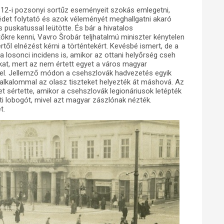
r 12-i pozsonyi sortűz eseményeit szokás emlegetni,
det folytató és azok véleményét meghallgatni akaró
puskatussal leütötte. És bár a hivatalos
őkre kenni, Vavro
Š
robár teljhatalmú miniszter kénytelen
től elnézést kérni a történtekért. Kevésbé ismert, de a
 losonci incidens is, amikor az ottani helyőrség cseh
ukat, mert az nem értett egyet a város magyar
el. Jellemző módon a csehszlovák hadvezetés egyik
alkalommal az olasz tiszteket helyezték át máshová. Az
 sértette, amikor a csehszlovák legionáriusok letépték
ti lobogót, mivel azt magyar zászlónak nézték.
t.