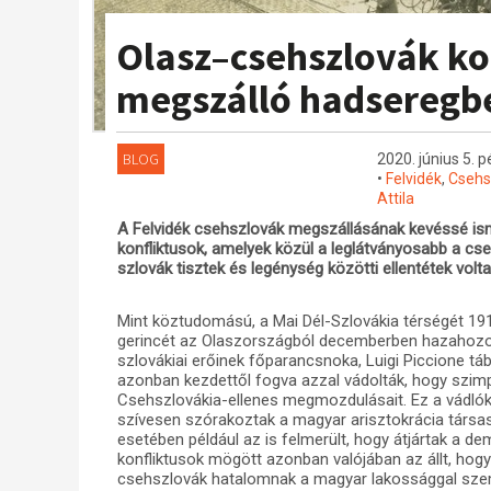
Olasz–csehszlovák ko
megszálló hadseregb
BLOG
2020. június 5. p
•
Felvidék
,
Csehs
Attila
A Felvidék csehszlovák megszállásának kevéssé ism
konfliktusok, amelyek közül a leglátványosabb a cse
szlovák tisztek és legénység közötti ellentétek volt
Mint köztudomású, a Mai Dél-Szlovákia térségét 19
gerincét az Olaszországból decemberben hazahozott
szlovákiai erőinek főparancsnoka, Luigi Piccione tábo
azonban kezdettől fogva azzal vádolták, hogy szim
Csehszlovákia-ellenes megmozdulásait. Ez a vádlók 
szívesen szórakoztak a magyar arisztokrácia társa
esetében például az is felmerült, hogy átjártak a de
konfliktusok mögött azonban valójában az állt, ho
csehszlovák hatalomnak a magyar lakossággal sze