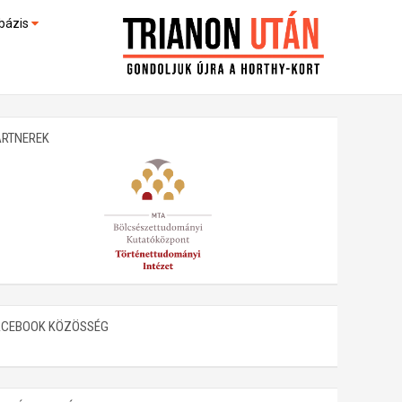
bázis
művek (feltöltés alatt)
kültek
ARTNEREK
ACEBOOK KÖZÖSSÉG