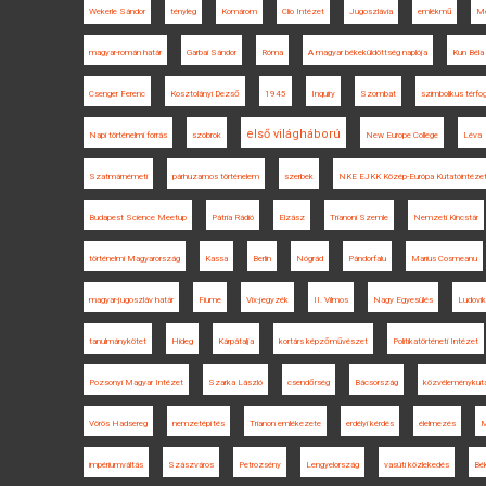
Wekerle Sándor
tényleg
Komárom
Clio Intézet
Jugoszlávia
emlékmű
Mo
magyar-román határ
Garbai Sándor
Róma
A magyar békeküldöttség naplója
Kun Béla
Csenger Ferenc
Kosztolányi Dezső
1945
Inquiry
Szombat
szimbolikus térfog
első világháború
Napi történelmi forrás
szobrok
New Europe College
Léva
Szatmárnémeti
párhuzamos történelem
szerbek
NKE EJKK Közép-Európa Kutatóintéze
Budapest Science Meetup
Pátria Rádió
Elzász
Trianoni Szemle
Nemzeti Kincstár
történelmi Magyarország
Kassa
Berlin
Nógrád
Pándorfalu
Marius Cosmeanu
magyar-jugoszláv határ
Fiume
Vix-jegyzék
II. Vilmos
Nagy Egyesülés
Ludovi
tanulmánykötet
Hideg
Kárpátalja
kortárs képzőművészet
Politikatörténeti Intézet
Pozsonyi Magyar Intézet
Szarka László
csendőrség
Bácsország
közvéleménykut
Vörös Hadsereg
nemzetépítés
Trianon emlékezete
erdélyi kérdés
élelmezés
M
impériumváltás
Szászváros
Petrozsény
Lengyelország
vasúti közlekedés
Bé