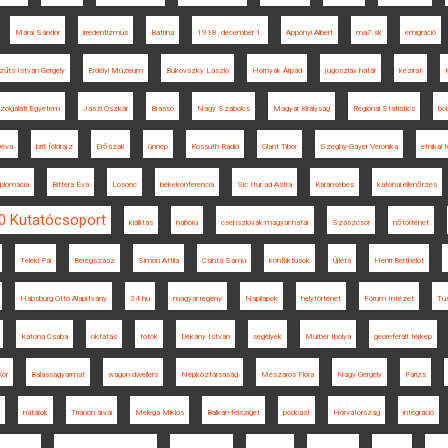
Márai Sándor
irredentizmus
Batrina
1918. december 1.
Apponyi Albert
ma7.sk
emigráció
zűts István Gergely
Erdélyi Múzeum
Bukovszky László
Hornyák Árpád
jugoszláv határ
kézirat
olgálati Egyetem
Jászi Oszkár
Brassó
Nagy Szabolcs
Magyar Királyság
Regional Statistics
bo
Déva
brit földrajz
Erőszak
ünnep
Kossuth Rádió
Glant Tibor
Szeghy-Gayer Veronika
etnikai 
iplomácia
Bittera Éva
Losonc
békekonferencia
Sic Itur ad Astra
Karánsebes
katonai ellenőrzés
0 Kutatócsoport
kiállítás
háború
csehszlovák-magyar határ
Szászcsór
nőtörténet
Teleki Pál
Beregszász
Simon Attila
Csinta Samu
konfliktusok
Újléta
Henri Berthelot
Habsburg Ottó Alapítvány
24.hu
magyar regény
Napilapok
helytörténet
Fórum Intézet
Tu
Katona Csaba
oktatás
tótok
Dékány István
segélyek
Murber Ibolya
georeferált térkép
Kör
Balassagyarmat
wagon dwellers
Népköztársaság
Mészáros Flóra
Nagy Gergely
Párizs
határok
Trianon árvái
Melega Miklós
Balkán-félsziget
podcast
Horvátország
integráció