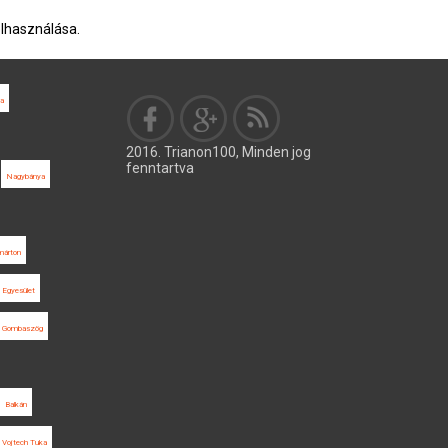
elhasználása.
da
2016. Trianon100, Minden jog
fenntartva
Nagybánya
márton
 Egyesület
Gombaszög
Balkán
Vojtech Tuka