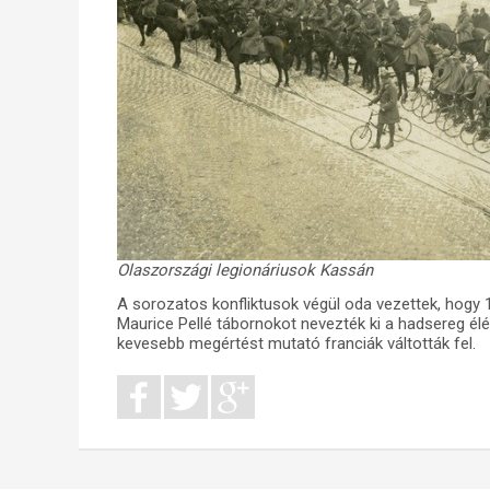
Olaszországi legionáriusok Kassán
A sorozatos konfliktusok végül oda vezettek, hogy 1
Maurice Pellé tábornokot nevezték ki a hadsereg él
kevesebb megértést mutató franciák váltották fel.