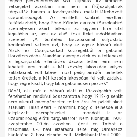
terjedő pénzbüntetéssel volt sújtható. Az árdrágító
vétségeket azonban már nem a (fő)szolgabírák
tárgyalták, hanem a törvényszékek mellett létrehozott
uzsorabíróságok. Az említett konkrét esetben
feltételezhető, hogy Bóné Kálmán csurgói főszolgabíró
személyesen akart ítélkezni az ügyben. Erre utal
legalábbis az, ami az első fokú ítélet indoklásában
szerepel:
„A büntetés kiszabásánál súlyosbító
körülményül vettem azt, hogy az egész háború alatt
Alsok és Csurgósarkad községekből a gabonát
Horvátországba állandóan csempészték és a tetteseket
a legszigorúbb ellenőrzés dacára tetten érni nem
lehetett, ami miatt a két község lakossága súlyos
zaklatásnak volt kitéve, most pedig amidőn terheltek
tetten érettek, a két község lakossága fel volt zúdulva,
hogy végre kisült, hogy kik a gabonacsempészek.”
Bónét, aki már a háború alatt is főszolgabíró volt,
feltehetően rendkívül bosszantotta, hogy 1918-ig senkit
nem sikerült csempészeten tetten érni, és példát akart
statuálni. Talán ezért – mármint, hogy ő ítélhesse el a
leleplezett csempészeket – mondott le az
uzsorabíróság előtti tárgyalásról? Nem tudhatjuk. 1920.
szeptember 20-án azonban Lőczit és Tóthot a
maximális, 6-6 havi elzárásra ítélte, míg Ormanecz
büntetése 3
havi
elzárás volt. Mellékbüntetésül 2000-