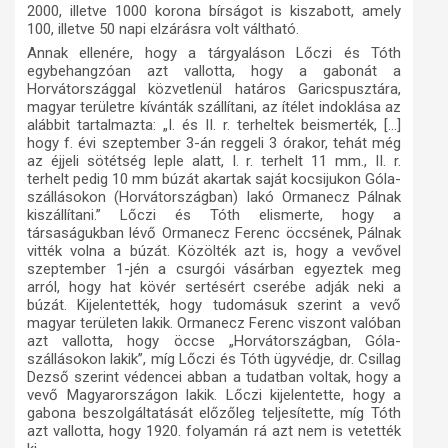
2000, illetve 1000 korona
bírságot
is kiszabott, amely
100, illetve 50 napi elzárásra volt váltható.
Annak ellenére, hogy a tárgyaláson Lőczi és Tóth
egybehangzóan azt vallotta, hogy a gabonát a
Horvátországgal közvetlenül határos Garicspusztára,
magyar területre kívánták szállítani, az ítélet indoklása az
alábbit tartalmazta: „I. és II. r. terheltek beismerték, […]
hogy f. évi szeptember 3-án reggeli 3 órakor, tehát még
az éjjeli sötétség leple alatt, I. r. terhelt 11 mm., II. r.
terhelt pedig 10 mm búzát akartak saját kocsijukon Góla-
szállásokon (Horvátországban) lakó Ormanecz Pálnak
kiszállítani.” Lőczi és Tóth elismerte, hogy a
társaságukban lévő Ormanecz Ferenc öccsének, Pálnak
vitték volna a búzát. Közölték azt is, hogy a vevővel
szeptember 1-jén a csurgói vásárban egyeztek meg
arról, hogy hat kövér sertésért cserébe adják neki a
búzát. Kijelentették, hogy tudomásuk szerint a vevő
magyar területen lakik. Ormanecz Ferenc viszont valóban
azt vallotta, hogy öccse „Horvátországban, Góla-
szállásokon lakik”, míg Lőczi és Tóth ügyvédje, dr. Csillag
Dezső szerint védencei abban a tudatban voltak, hogy a
vevő Magyarországon lakik. Lőczi kijelentette, hogy a
gabona beszolgáltatását előzőleg teljesítette, míg Tóth
azt vallotta, hogy 1920. folyamán rá azt nem is vetették