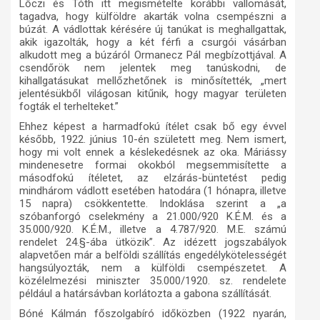
Lőczi és Tóth itt megismételte korábbi vallomását,
tagadva, hogy külföldre akarták volna csempészni a
búzát. A vádlottak kérésére új tanúkat is meghallgattak,
akik igazolták, hogy a két férfi a csurgói vásárban
alkudott meg a búzáról Ormanecz Pál megbízottjával. A
csendőrök nem jelentek meg tanúskodni, de
kihallgatásukat mellőzhetőnek is minősítették, „mert
jelentésükből világosan kitűnik, hogy magyar területen
fogták el terhelteket.”
Ehhez képest a harmadfokú ítélet csak bő egy évvel
később, 1922. június 10-én született meg. Nem ismert,
hogy mi volt ennek a késlekedésnek az oka. Máriássy
mindenesetre formai okokból megsemmisítette a
másodfokú ítéletet, az elzárás-büntetést pedig
mindhárom vádlott esetében hatodára (1 hónapra, illetve
15 napra) csökkentette. Indoklása szerint a „a
szóbanforgó cselekmény a 21.000/920 K.É.M. és a
35.000/920. K.É.M., illetve a 4.787/920. M.E. számú
rendelet 24.§-ába ütközik”. Az idézett jogszabályok
alapvetően már a belföldi szállítás engedélykötelességét
hangsúlyozták, nem a külföldi csempészetet. A
közélelmezési miniszter 35.000/1920. sz. rendelete
például a határsávban korlátozta a gabona szállítását.
Bóné Kálmán főszolgabíró időközben (1922 nyarán,