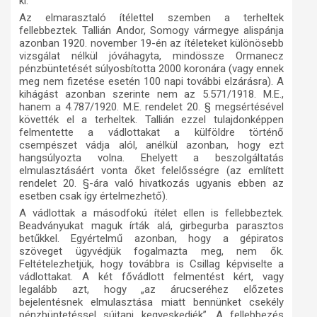
ki.
Az elmarasztaló ítélettel szemben a terheltek
fellebbeztek. Tallián Andor, Somogy vármegye alispánja
azonban 1920. november 19-én az ítéleteket különösebb
vizsgálat nélkül jóváhagyta, mindössze Ormanecz
pénzbüntetését súlyosbította 2000 koronára (vagy ennek
meg nem fizetése esetén 100 napi további elzárásra). A
kihágást azonban szerinte nem az 5.571/1918. M.E.,
hanem a 4.787/1920. M.E. rendelet 20. § megsértésével
követték el a terheltek. Tallián ezzel tulajdonképpen
felmentette a vádlottakat a külföldre történő
csempészet vádja alól, anélkül azonban, hogy ezt
hangsúlyozta volna. Ehelyett a beszolgáltatás
elmulasztásáért vonta őket felelősségre (az említett
rendelet 20. §-ára való hivatkozás ugyanis ebben az
esetben csak így értelmezhető).
A vádlottak a másodfokú ítélet ellen is fellebbeztek.
Beadványukat maguk írták alá, girbegurba parasztos
betűkkel. Egyértelmű azonban, hogy a gépiratos
szöveget ügyvédjük fogalmazta meg, nem ők.
Feltételezhetjük, hogy továbbra is Csillag képviselte a
vádlottakat. A két fővádlott felmentést kért, vagy
legalább azt, hogy „az árucseréhez előzetes
bejelentésnek elmulasztása miatt bennünket csekély
pénzbüntetéssel sújtani kegyeskedjék”. A fellebbezés