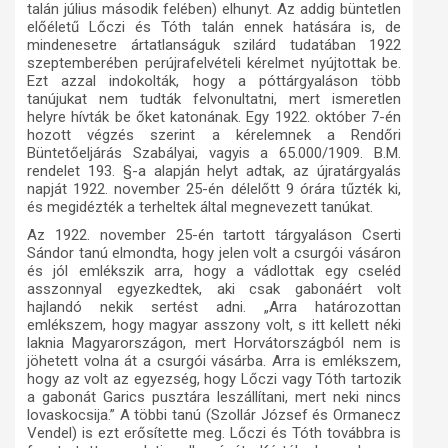
talán július második felében) elhunyt. Az addig büntetlen
előéletű Lőczi és Tóth talán ennek hatására is, de
mindenesetre ártatlanságuk szilárd tudatában 1922
szeptemberében perújrafelvételi kérelmet nyújtottak be.
Ezt azzal indokolták, hogy a póttárgyaláson több
tanújukat nem tudták felvonultatni, mert ismeretlen
helyre hívták be őket katonának. Egy 1922. október 7-én
hozott végzés szerint a kérelemnek a Rendőri
Büntetőeljárás Szabályai, vagyis a 65.000/1909. B.M.
rendelet 193. §-a alapján helyt adtak, az újratárgyalás
napját 1922. november 25-én délelőtt 9 órára tűzték ki,
és megidézték a terheltek által megnevezett tanúkat.
Az 1922. november 25-én tartott tárgyaláson Cserti
Sándor tanú elmondta, hogy jelen volt a csurgói vásáron
és jól emlékszik arra, hogy a vádlottak egy cseléd
asszonnyal egyezkedtek, aki csak gabonáért volt
hajlandó nekik sertést adni. „Arra határozottan
emlékszem, hogy magyar asszony volt, s itt kellett néki
laknia Magyarországon, mert Horvátországból nem is
jöhetett volna át a csurgói vásárba. Arra is emlékszem,
hogy az volt az egyezség, hogy Lőczi vagy Tóth tartozik
a gabonát Garics pusztára leszállítani, mert neki nincs
lovaskocsija.” A többi tanú (Szollár József és Ormanecz
Vendel) is ezt erősítette meg. Lőczi és Tóth továbbra is