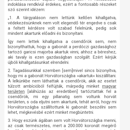
indoklása rendkívül érdekes, ezért a fontosabb részeket
szó szerint idézem:
„1. A tárgyaláson nem lettünk kellően kihallgatva,
védekezésünknek nem volt elegendő tér engedve s csak
a feltett kérdésre volt szabad felelnünk, pedig sok
mindent akartunk előadni és bizonyítani.
Így nem lettek kihallgatva a csendőrök sem, nem
bizonyíthattuk, hogy a gabonát a perdóczi gazdasághoz
tartozó garicsi majorba akartuk vinni, ahhoz a béreshez,
aki tavaly is ezen gazdaságban szolgált. Ezért kérjük
újbóli kihallgatásunkat elrendelni.
2. Tagadásunkkal szemben [sem]mivel sincs bizonyítva,
hogy mi a gabonát Horvátországba »akartuk« kiszállítani.
A lelkünkbe nem láthattak a csendőrök, akik az esetet
túlzott ambícióból felfújták, márpedig minket
magyar
területen
[aláhúzás az eredetiben] tartóztattak fel a
csendőrök, mi egy pillanatig sem voltunk horvát
területen, s oda eljutni sem akartunk, tehát arról, hogy mi
Horvátországba szállítottunk ki gabonát: beszélni sem
lehet, mégkevésbé ezért minket megbüntetni.
3. Hogy eszünk ágában sem volt Horvátországba menni,
az csak természetes, mert a 200.000 koronát megérő