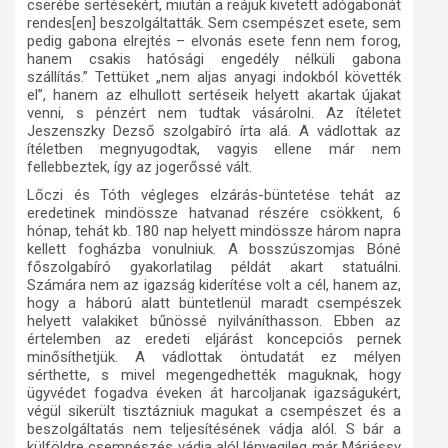
cserébe sertésekért, miután a reájuk kivetett adógabonát
rendes[en] beszolgáltatták. Sem csempészet esete, sem
pedig gabona elrejtés – elvonás esete fenn nem forog,
hanem csakis hatósági engedély nélküli gabona
szállítás.” Tettüket „nem aljas anyagi indokból követték
el”, hanem az elhullott sertéseik helyett akartak újakat
venni, s pénzért nem tudtak vásárolni. Az ítéletet
Jeszenszky Dezső szolgabíró írta alá. A vádlottak az
ítéletben megnyugodtak, vagyis ellene már nem
fellebbeztek, így az jogerőssé vált.
Lőczi és Tóth végleges elzárás-büntetése tehát az
eredetinek mindössze hatvanad részére csökkent, 6
hónap, tehát kb. 180 nap helyett mindössze három napra
kellett fogházba vonulniuk. A bosszúszomjas Bóné
főszolgabíró gyakorlatilag példát akart statuálni.
Számára nem az igazság kiderítése volt a cél, hanem az,
hogy a háború alatt büntetlenül maradt csempészek
helyett valakiket bűnössé nyilváníthasson. Ebben az
értelemben az eredeti eljárást koncepciós pernek
minősíthetjük. A vádlottak öntudatát ez mélyen
sérthette, s mivel megengedhették maguknak, hogy
ügyvédet fogadva éveken át harcoljanak igazságukért,
végül sikerült tisztázniuk magukat a csempészet és a
beszolgáltatás nem teljesítésének vádja alól. S bár a
külföldre csempészés vádja alól lényegileg már Máriássy