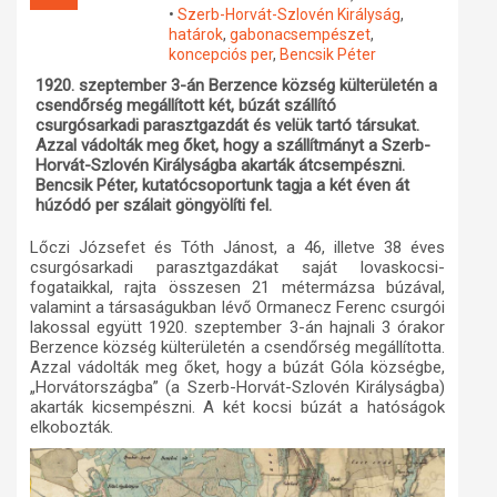
•
Szerb-Horvát-Szlovén Királyság
,
Műhelymunkák
határok
,
gabonacsempészet
,
koncepciós per
,
Bencsik Péter
1920. szeptember 3-án Berzence község külterületén a
csendőrség megállított két, búzát szállító
csurgósarkadi parasztgazdát és velük tartó társukat.
Azzal vádolták meg őket, hogy a szállítmányt a Szerb-
Horvát-Szlovén Királyságba akarták átcsempészni.
Bencsik Péter, kutatócsoportunk tagja a két éven át
húzódó per szálait göngyölíti fel.
Lőczi Józsefet és Tóth Jánost, a 46, illetve 38 éves
csurgósarkadi parasztgazdákat saját lovaskocsi-
fogataikkal, rajta összesen 21 métermázsa búzával,
valamint a társaságukban lévő Ormanecz Ferenc csurgói
lakossal együtt 1920. szeptember 3-án hajnali 3 órakor
Berzence község külterületén a csendőrség megállította.
Azzal vádolták meg őket, hogy a búzát Góla községbe,
„Horvátországba” (a Szerb-Horvát-Szlovén Királyságba)
akarták kicsempészni. A két kocsi búzát a hatóságok
elkobozták.