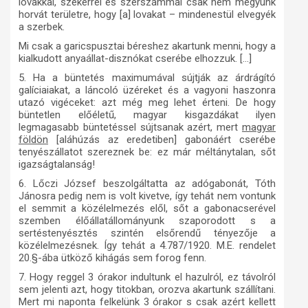
lovakkal, szekérrel és szerszámmal csak nem megyünk
horvát területre, hogy [a] lovakat – mindenestül elvegyék
a szerbek.
Mi csak a garicspusztai béreshez akartunk menni, hogy a
kialkudott anyaállat-disznókat cserébe elhozzuk. […]
5. Ha a büntetés maximumával sújtják az árdrágító
galíciaiakat, a láncoló üzéreket és a vagyoni haszonra
utazó vigéceket: azt még meg lehet érteni. De hogy
büntetlen előéletű, magyar kisgazdákat ilyen
legmagasabb büntetéssel sújtsanak azért, mert
magyar
földön
[aláhúzás az eredetiben] gabonáért cserébe
tenyészállatot szereznek be: ez már méltánytalan, sőt
igazságtalanság!
6. Lőczi József beszolgáltatta az adógabonát, Tóth
Jánosra pedig nem is volt kivetve, így tehát nem vontunk
el semmit a közélelmezés elől, sőt a gabonacserével
szemben élőállatállományunk szaporodott s a
sertéstenyésztés szintén elsőrendű tényezője a
közélelmezésnek. Így tehát a 4.787/1920. M.E. rendelet
20.§-ába ütköző kihágás sem forog fenn.
7. Hogy reggel 3 órakor indultunk el hazulról, ez távolról
sem jelenti azt, hogy titokban, orozva akartunk szállítani.
Mert mi naponta felkelünk 3 órakor s csak azért kellett