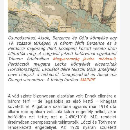
Csurgósarkad, Alsok, Berzence és Góla környéke egy
19. századi térképen. A három férfit Berzence és a
Perdóczi majorság (lent, középen) között vezető úton
állították meg. A sárgával jelzett határvonal egyébként
Trianon értelmében
,
Magyarország
javára módosult
Perdócztól nyugatra Lecka környékét elcsatolták
Horvátországtól. Leckától délre fekszik Góla, amelynek
neve hiányzik a térképről. Csurgósarkad és Alsok ma
Csurgó városrésze. A térkép forrása:
MAPIRE
A vád szinte bizonyosan alaptalan volt. Ennek ellenére a
három férfi – de legalábbis az első kettő – kihágást
követett el. A gabona szállítása ugyanis már 1918 óta
állami monopólium volt, aki külön engedély nélkül, akár
belföldön ezt tette, azt a 2.490/1918. M.E. rendelet
értelmében csempésznek tekintették. Lőczi és Tóth nem
rendelkezett engedéllyel. Az 1920 nyarán született