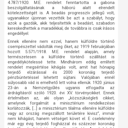
4.787/1920. M.E. rendelet fenntartotta a gabona
beszolgáltatásának a háború alatt elrendelt
kötelezettségét is. A beadás progresszív jellegű volt,
ugyanakkor újonnan vezették be azt a szabályt, hogy
azok a gazdák, akik teljesítették a beadást, szabadon
kereskedhettek a maradékkal, de továbbra is csak írásos
engedéllyel.
Ennek ellenére nem ezzel, hanem külföldre történő
csempészettel vádolták meg őket, az 1919 februárjában
hozott 5.571/1918. M.E. rendelet
alapján
, amely
természetesen a külföldre történő szállítást is
engedélykötelessé tette. Mindhárom eddig említett
rendelet megsértése kihágás volt, amit hat hónapig
terjedő elzárással és 2000 koronáig terjedő
pénzbüntetéssel lehetett sújtani. Valójában ennél
súlyosabb vád is emelhető lett volna ellenük. 1920. június
23-án a Nemzetgyűlés ugyanis elfogadta az
árdrágításról szóló 1920. évi XV. törvénycikket. Ennek
értelmében az, aki olyan „közszükségleti cikket,
amelynek forgalmát a minisztérium rendelkezései
korlátozzák, […] a minisztérium tilalma ellenére külföldre
vagy az ország megszállott területére kivisz”, immár
nem kihágást, hanem vétséget követ el. E cselekmény
már egy évig terjedő fogházzal és százezer koronáig