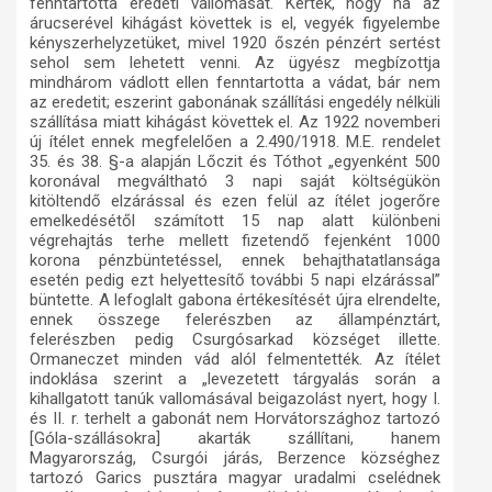
fenntartotta eredeti vallomását. Kérték, hogy ha az
árucserével kihágást követtek is el, vegyék figyelembe
kényszerhelyzetüket, mivel 1920 őszén pénzért sertést
sehol sem lehetett venni. Az ügyész megbízottja
mindhárom vádlott ellen fenntartotta a vádat, bár nem
az eredetit; eszerint gabonának szállítási engedély nélküli
szállítása miatt kihágást követtek el. Az 1922 novemberi
új ítélet ennek megfelelően a 2.490/1918. M.E. rendelet
35. és 38. §-a alapján Lőczit és Tóthot „egyenként 500
koronával megváltható 3 napi saját költségükön
kitöltendő elzárással és ezen felül az ítélet jogerőre
emelkedésétől számított 15 nap alatt különbeni
végrehajtás terhe mellett fizetendő fejenként 1000
korona pénzbüntetéssel, ennek behajthatatlansága
esetén pedig ezt helyettesítő további 5 napi elzárással”
büntette. A lefoglalt gabona értékesítését újra elrendelte,
ennek összege felerészben az állampénztárt,
felerészben pedig Csurgósarkad községet illette.
Ormaneczet minden vád alól felmentették. Az ítélet
indoklása szerint a „levezetett tárgyalás során a
kihallgatott tanúk vallomásával beigazolást nyert, hogy I.
és II. r. terhelt a gabonát nem Horvátországhoz tartozó
[Góla-szállásokra] akarták szállítani, hanem
Magyarország, Csurgói járás, Berzence községhez
tartozó Garics pusztára magyar uradalmi cselédnek