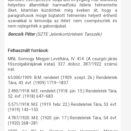
helyettes államtitkár harmadfokú ítélete felmentette
őket, kitartóan küzdöttek még éveken át, hogy a
paragrafusok mögé bújtatott felmentés helyett érthető
szavakkal is kimondja az ítélet: nem csempésztek és
nem rejtegették a gabonájukat.
Bencsik Péter
(SZTE Jelenkortörténeti Tanszék)
Felhasznált források:
MNL Somogy Megyei Levéltára, IV. 414. (A csurgói járás
főszolgabírájának iratai). 327. doboz. 387/1922. számú
irat.
65.000/1909. B.M. rendelet (1909. szept. 26.) Rendeletek
Tára, 43. évf. (1909) 1719–1837.
2.490/1918. M.E. rendelet (1918. jún. 15.) Rendeletek Tára,
52. évf. (1918) 647–683.
5.571/1918. M.E. (1919. febr. 22.) Rendeletek Tára, 53. évf.
(1919) 143–153.
4.787/1920. M.E. (1920. jún. 17.) Rendeletek Tára, 54. évf.
(1920) 268–281.