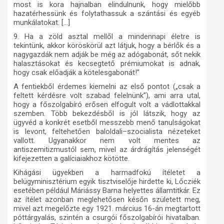
most is kora hajnalban elindulnunk, hogy mielőbb
hazatérhessünk és folytathassuk a szántási és egyéb
munkálatokat. […]
9. Ha a zöld asztal mellől a mindennapi életre is
tekintünk, akkor köröskörül azt látjuk, hogy a bérlők és a
nagygazdák nem adják be még az adógabonát, sőt nekik
halasztásokat és kecsegtető prémiumokat is adnak,
hogy csak előadják a kötelesgabonát!”
A fentiekből érdemes kiemelni az első pontot („csak a
feltett kérdésre volt szabad felelnünk”), ami arra utal,
hogy a főszolgabíró erősen elfogult volt a vádlottakkal
szemben. Több bekezdésből is jól látszik, hogy az
ügyvéd a konkrét esetből messzebb menő tanulságokat
is levont, feltehetően baloldali–szocialista nézeteket
vallott. Ugyanakkor nem volt mentes az
antiszemitizmustól sem, mivel az árdrágítás jelenségét
kifejezetten a galíciaiakhoz kötötte.
Kihágási ügyekben a harmadfokú ítéletet a
belügyminisztérium egyik tisztviselője hirdette ki, Lőcziék
esetében például Máriássy Barna helyettes államtitkár. Ez
az ítélet azonban meglehetősen későn született meg,
mivel azt megelőzte egy 1921. március 16-án megtartott
póttárgyalás, szintén a csurgói főszolgabírói hivatalban.