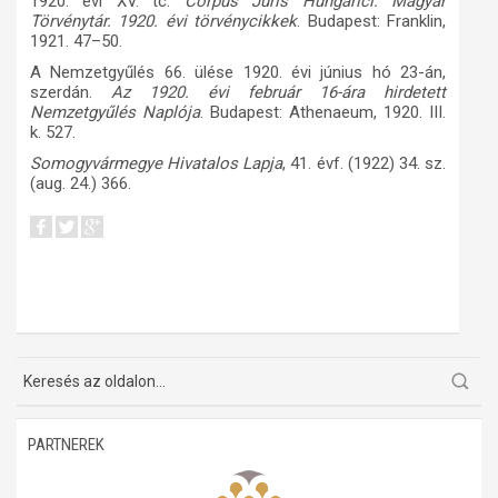
1920. évi XV. tc.
Corpus Juris Hungarici. Magyar
Törvénytár. 1920. évi törvénycikkek
. Budapest: Franklin,
1921. 47–50.
A Nemzetgyűlés 66. ülése 1920. évi június hó 23-án,
szerdán.
Az 1920. évi február 16-ára hirdetett
Nemzetgyűlés Naplója
. Budapest: Athenaeum, 1920. III.
k. 527.
Somogyvármegye Hivatalos Lapja
, 41. évf. (1922) 34. sz.
(aug. 24.) 366.
PARTNEREK