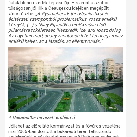
fiatalabb nemzedék képviselője – szerint a szobor
túlságosan jól illik a Ceauşescu idejében megépült
városrészbe:
„A Gyulafehérvár tér urbanisztikai és
építészeti szempontból problematikus, rossz emlékű
környék, (...) a Nagy Egyesülés emlékműve első
pillantásra tökéletesen illeszkedik ide, ami rossz dolog.
Az egyetlen mód, ahogy zárlatossá lehet tenni egy rossz
emlékű helyet, az a lázadás, az ellentmondás.”
A Bukarestbe tervezett emlékmű
Jóllehet az előrelátó kormányzat és a főváros vezetése
már 2006-ban döntött a bukaresti téren felhúzandó