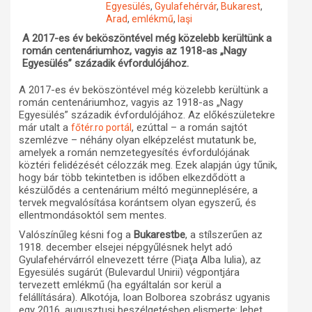
Egyesülés
,
Gyulafehérvár
,
Bukarest
,
Arad
,
emlékmű
,
Iaşi
Műhelymunkák
A 2017-es év beköszöntével még közelebb kerültünk a
román centenáriumhoz, vagyis az 1918-as „Nagy
Egyesülés” századik évfordulójához.
A 2017-es év beköszöntével még közelebb kerültünk a
román centenáriumhoz, vagyis az 1918-as „Nagy
Egyesülés” századik évfordulójához. Az előkészületekre
már utalt a
, ezúttal – a román sajtót
főtér.ro portál
szemlézve – néhány olyan elképzelést mutatunk be,
amelyek a román nemzetegyesítés évfordulójának
köztéri felidézését célozzák meg. Ezek alapján úgy tűnik,
hogy bár több tekintetben is időben elkezdődött a
készülődés a centenárium méltó megünneplésére, a
tervek megvalósítása korántsem olyan egyszerű, és
ellentmondásoktól sem mentes.
Valószínűleg késni fog a
Bukarestbe
, a stílszerűen az
1918. december elsejei népgyűlésnek helyt adó
Gyulafehérvárról elnevezett térre (Piaţa Alba Iulia), az
Egyesülés sugárút (Bulevardul Unirii) végpontjára
tervezett emlékmű (ha egyáltalán sor kerül a
felállítására). Alkotója, Ioan Bolborea szobrász ugyanis
egy 2016. augusztusi beszélgetésben elismerte: lehet,