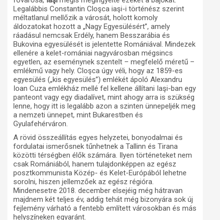
Legalábbis Constantin Cloşca iaşi-i történész szerint
méltatlanul mellőzik a városát, holott komoly
áldozatokat hozott a „Nagy Egyesülésért”, amely
ráadásul nemcsak Erdély, hanem Besszarábia és
Bukovina egyesülését is jelentette Romániával. Mindezek
ellenére a kelet-romániai nagyvárosban mégsincs
egyetlen, az eseménynek szentelt – megfelelő méretű –
emlékmű vagy hely. Cloşca úgy véli, hogy az 1859-es
egyesülés („kis egyesülés”) emlékét ápoló Alexandru
Ioan Cuza emlékház mellé fel kellene állítani Iaşi-ban egy
panteont vagy egy diadalívet, mint ahogy arra is szükség
lenne, hogy itt is legalább azon a szinten ünnepeljék meg
a nemzeti ünnepet, mint Bukarestben és
Gyulafehérváron.
A rövid összeállítás egyes helyzetei, bonyodalmai és
fordulatai ismerősnek tűnhetnek a Tallinn és Tirana
közötti térségben élők számára. Ilyen történeteket nem
csak Romániából, hanem tulajdonképpen az egész
posztkommunista Közép- és Kelet-Európából lehetne
sorolni, hiszen jellemzőek az egész régióra.
Mindenesetre 2018. december elsejéig még hátravan
majdnem két teljes év, addig tehát még bizonyára sok új
fejlemény várható a fentebb említett városokban és más
helyszíneken egyaránt.