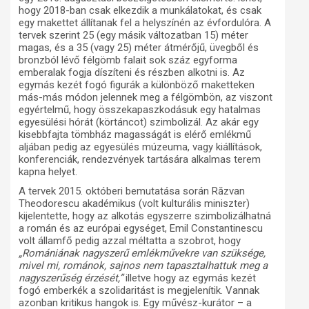
hogy 2018-ban csak elkezdik a munkálatokat, és csak
egy makettet állítanak fel a helyszínén az évfordulóra. A
tervek szerint 25 (egy másik változatban 15) méter
magas, és a 35 (vagy 25) méter átmérőjű, üvegből és
bronzból lévő félgömb falait sok száz egyforma
emberalak fogja díszíteni és részben alkotni is. Az
egymás kezét fogó figurák a különböző maketteken
más-más módon jelennek meg a félgömbön, az viszont
egyértelmű, hogy összekapaszkodásuk egy hatalmas
egyesülési hórát (körtáncot) szimbolizál. Az akár egy
kisebbfajta tömbház magasságát is elérő emlékmű
aljában pedig az egyesülés múzeuma, vagy kiállítások,
konferenciák, rendezvények tartására alkalmas terem
kapna helyet.
A tervek 2015. októberi bemutatása során Răzvan
Theodorescu akadémikus (volt kulturális miniszter)
kijelentette, hogy az alkotás egyszerre szimbolizálhatná
a román és az európai egységet, Emil Constantinescu
volt államfő pedig azzal méltatta a szobrot, hogy
„Romániának nagyszerű emlékművekre van szüksége,
mivel mi, románok, sajnos nem tapasztalhattuk meg a
nagyszerűség érzését,”
illetve hogy az egymás kezét
fogó emberkék a szolidaritást is megjelenítik. Vannak
azonban kritikus hangok is. Egy művész-kurátor – a