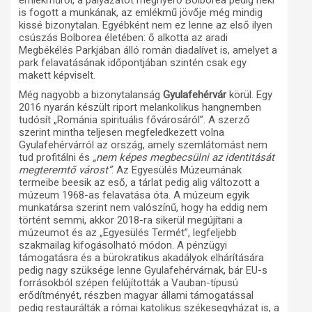
emlékműről, a pályázatot megnyerő Bolborea pedig neki
is fogott a munkának, az emlékmű jövője még mindig
kissé bizonytalan. Egyébként nem ez lenne az első ilyen
csúszás Bolborea életében: ő alkotta az aradi
Megbékélés Parkjában álló román diadalívet is, amelyet a
park felavatásának időpontjában szintén csak egy
makett képviselt.
Még nagyobb a bizonytalanság
Gyulafehérvár
körül. Egy
2016 nyarán készült riport melankolikus hangnemben
tudósít „Románia spirituális fővárosáról”. A szerző
szerint mintha teljesen megfeledkezett volna
Gyulafehérvárról az ország, amely szemlátomást nem
tud profitálni és
„nem képes megbecsülni az identitását
megteremtő várost”
. Az Egyesülés Múzeumának
termeibe beesik az eső, a tárlat pedig alig változott a
múzeum 1968-as felavatása óta. A múzeum egyik
munkatársa szerint nem valószínű, hogy ha eddig nem
történt semmi, akkor 2018-ra sikerül megújítani a
múzeumot és az „Egyesülés Termét”, legfeljebb
szakmailag kifogásolható módon. A pénzügyi
támogatásra és a bürokratikus akadályok elhárítására
pedig nagy szüksége lenne Gyulafehérvárnak, bár EU-s
forrásokból szépen felújították a Vauban-típusú
erődítményét, részben magyar állami támogatással
pedig restaurálták a római katolikus székesegyházat is, a