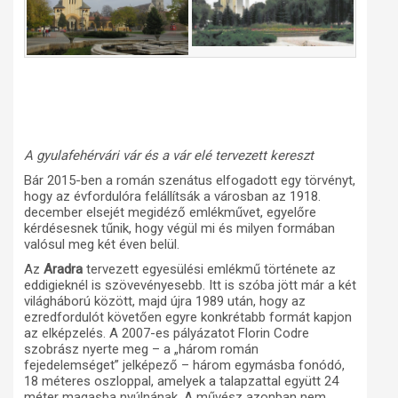
A gyulafehérvári vár és a vár elé tervezett kereszt
Bár 2015-ben a román szenátus elfogadott egy törvényt,
hogy az évfordulóra felállítsák a városban az 1918.
december elsejét megidéző emlékművet, egyelőre
kérdésesnek tűnik, hogy végül mi és milyen formában
valósul meg két éven belül.
Az
Aradra
tervezett egyesülési emlékmű története az
eddigieknél is szövevényesebb. Itt is szóba jött már a két
világháború között, majd újra 1989 után, hogy az
ezredfordulót követően egyre konkrétabb formát kapjon
az elképzelés. A 2007-es pályázatot Florin Codre
szobrász nyerte meg – a „három román
fejedelemséget” jelképező – három egymásba fonódó,
18 méteres oszloppal, amelyek a talapzattal együtt 24
méter magasba nyúlnának. A művész azonban nem