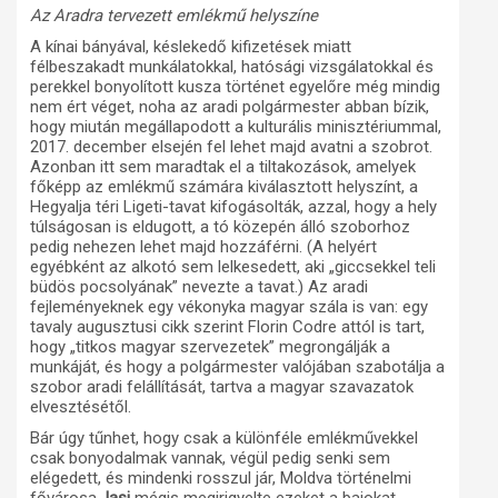
Az Aradra tervezett emlékmű helyszíne
A kínai bányával, késlekedő kifizetések miatt
félbeszakadt munkálatokkal, hatósági vizsgálatokkal és
perekkel bonyolított kusza történet egyelőre még mindig
nem ért véget, noha az aradi polgármester abban bízik,
hogy miután megállapodott a kulturális minisztériummal,
2017. december elsején fel lehet majd avatni a szobrot.
Azonban itt sem maradtak el a tiltakozások, amelyek
főképp az emlékmű számára kiválasztott helyszínt, a
Hegyalja téri Ligeti-tavat kifogásolták, azzal, hogy a hely
túlságosan is eldugott, a tó közepén álló szoborhoz
pedig nehezen lehet majd hozzáférni. (A helyért
egyébként az alkotó sem lelkesedett, aki „giccsekkel teli
büdös pocsolyának” nevezte a tavat.) Az aradi
fejleményeknek egy vékonyka magyar szála is van: egy
tavaly augusztusi cikk szerint Florin Codre attól is tart,
hogy „titkos magyar szervezetek” megrongálják a
munkáját, és hogy a polgármester valójában szabotálja a
szobor aradi felállítását, tartva a magyar szavazatok
elvesztésétől.
Bár úgy tűnhet, hogy csak a különféle emlékművekkel
csak bonyodalmak vannak, végül pedig senki sem
elégedett, és mindenki rosszul jár, Moldva történelmi
fővárosa,
Ia
şi
mégis megirigyelte ezeket a bajokat.