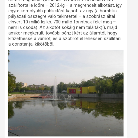
szállította le időre – 2012-ig – a megrendelt alkotást, így
egyre komolyabb publicitást kapott az ügy (a horribilis
pályázati összegre való tekintettel – a szobrász által
elnyert 10 millió lej kb. 700 millió forintnak felel meg –
nem is csoda). Az alkotót sokáig nem találták(!), majd
amikor megkerült, további pénzt kért az államtól, hogy
kifizethesse a vámot, és a szobrot el lehessen szállítani
a constanţai kikötőből.