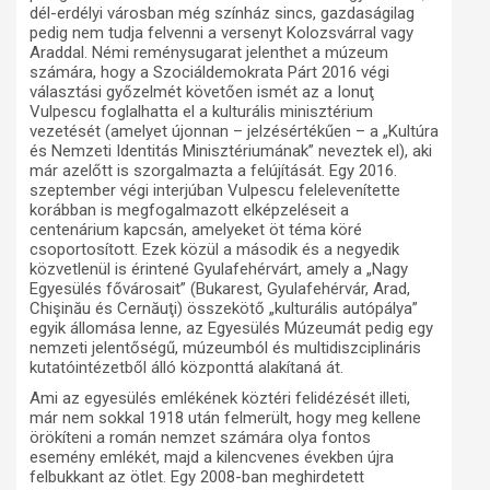
dél-erdélyi városban még színház sincs, gazdaságilag
pedig nem tudja felvenni a versenyt Kolozsvárral vagy
Araddal. Némi reménysugarat jelenthet a múzeum
számára, hogy a Szociáldemokrata Párt 2016 végi
választási győzelmét követően ismét az a Ionuţ
Vulpescu foglalhatta el a kulturális minisztérium
vezetését (amelyet újonnan – jelzésértékűen – a „Kultúra
és Nemzeti Identitás Minisztériumának” neveztek el), aki
már azelőtt is szorgalmazta a felújítását. Egy 2016.
szeptember végi interjúban Vulpescu felelevenítette
korábban is megfogalmazott elképzeléseit a
centenárium kapcsán, amelyeket öt téma köré
csoportosított. Ezek közül a második és a negyedik
közvetlenül is érintené Gyulafehérvárt, amely a „Nagy
Egyesülés fővárosait” (Bukarest, Gyulafehérvár, Arad,
Chişinău és Cernăuţi) összekötő „kulturális autópálya”
egyik állomása lenne, az Egyesülés Múzeumát pedig egy
nemzeti jelentőségű, múzeumból és multidiszciplináris
kutatóintézetből álló központtá alakítaná át.
Ami az egyesülés emlékének köztéri felidézését illeti,
már nem sokkal 1918 után felmerült, hogy meg kellene
örökíteni a román nemzet számára olya fontos
esemény emlékét, majd a kilencvenes években újra
felbukkant az ötlet. Egy 2008-ban meghirdetett