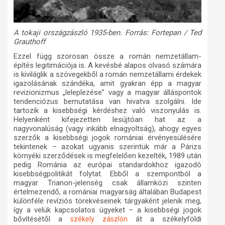
A tokaji országzászló 1935-ben. Forrás: Fortepan / Ted
Grauthoff
Ezzel függ szorosan össze a román nemzetállam-
építés legitimációja is. A kevésbé alapos olvasó számára
is kiviláglik a szövegekből a román nemzetállami érdekek
igazolásának szándéka, amit gyakran épp a magyar
revizionizmus „leleplezése” vagy a magyar álláspontok
tendenciózus bemutatása van hivatva szolgálni. Ide
tartozik a kisebbségi kérdéshez való viszonyulás is.
Helyenként kifejezetten lesújtóan hat az a
nagyvonalúság (vagy inkább elnagyoltság), ahogy egyes
szerzők a kisebbségi jogok romániai érvényesülésére
tekintenek – azokat ugyanis szerintük már a Párizs
környéki szerződések is megfelelően kezelték, 1989 után
pedig Románia az európai standardokhoz igazodó
kisebbségpolitikát folytat. Ebből a szempontból a
magyar Trianon-jelenség csak államközi szinten
értelmezendő, a romániai magyarság általában Budapest
különféle revíziós törekvéseinek tárgyaként jelenik meg,
így a velük kapcsolatos ügyeket – a kisebbségi jogok
bővítésétől a
át a székelyföldi
székely zászlón