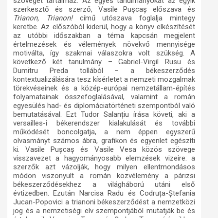
szöveget tartalmaz. Az egyes tanulmányokat az egyik
szerkesztő és szerző, Vasile Pușcaș előszava és
Trianon, Trianon!
című utószava foglalja mintegy
keretbe. Az előszóból kiderül, hogy a könyv elkészítését
az utóbbi időszakban a téma kapcsán megjelent
értelmezések és vélemények növekvő mennyisége
motiválta, így szakmai válaszokra volt szükség. A
következő két tanulmány – Gabriel-Virgil Rusu és
Dumitru Preda tollából – a békeszerződés
kontextualizálására tesz kísérletet a nemzeti mozgalmak
törekvéseinek és a közép-európai nemzetállam-építés
folyamatainak összefoglalásával, valamint a román
egyesülés had- és diplomáciatörténeti szempontból való
bemutatásával. Ezt Tudor Salanțiu írása követi, aki a
versailles-i békerendszer kialakulását és további
működését boncolgatja, a nem éppen egyszerű
olvasmányt számos ábra, grafikon és egyenlet egészíti
ki. Vasile Pușcaș és Vasile Vesa közös szövege
visszavezet a hagyományosabb elemzések vizeire: a
szerzők azt vázolják, hogy milyen ellentmondásos
módon viszonyult a román közvélemény a párizsi
békeszerződésekhez a világháború utáni első
évtizedben. Ezután Narcisa Radu és Codruța-Ștefania
Jucan-Popovici a trianoni békeszerződést a nemzetközi
jog és a nemzetiségi elv szempontjából mutatják be és