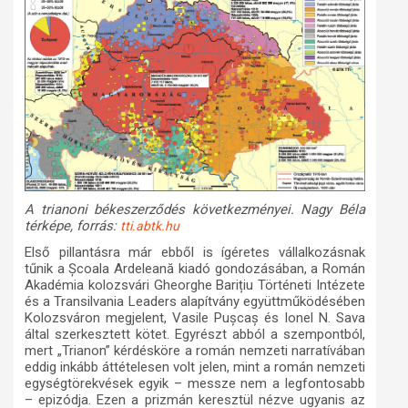
A trianoni békeszerződés következményei. Nagy Béla
térképe, forrás:
tti.abtk.hu
Első pillantásra már ebből is ígéretes vállalkozásnak
tűnik a Școala Ardeleană kiadó gondozásában, a Román
Akadémia kolozsvári Gheorghe Barițiu Történeti Intézete
és a Transilvania Leaders alapítvány együttműködésében
Kolozsváron megjelent, Vasile Pușcaș és Ionel N. Sava
által szerkesztett kötet. Egyrészt abból a szempontból,
mert „Trianon” kérdésköre a román nemzeti narratívában
eddig inkább áttételesen volt jelen, mint a román nemzeti
egységtörekvések egyik – messze nem a legfontosabb
– epizódja. Ezen a prizmán keresztül nézve ugyanis az