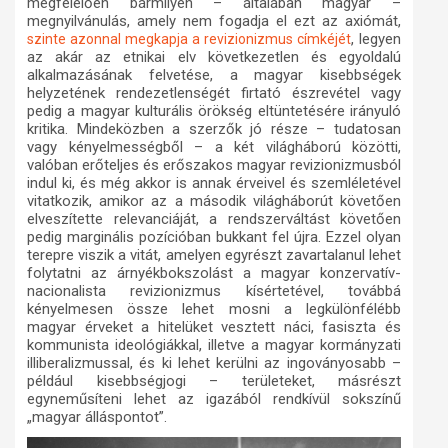
megfelelően bármilyen – általában magyar –
megnyilvánulás, amely nem fogadja el ezt az axiómát,
, legyen
szinte azonnal megkapja a revizionizmus címkéjét
az akár az etnikai elv következetlen és egyoldalú
alkalmazásának felvetése, a magyar kisebbségek
helyzetének rendezetlenségét firtató észrevétel vagy
pedig a magyar kulturális örökség eltüntetésére irányuló
kritika.
Mindeközben a szerzők jó része – tudatosan
vagy kényelmességből – a két világháború közötti,
valóban erőteljes és erőszakos magyar revizionizmusból
indul ki, és még akkor is annak érveivel és szemléletével
vitatkozik, amikor az a második világháborút követően
elveszítette relevanciáját, a rendszerváltást követően
pedig marginális pozícióban bukkant fel újra. Ezzel olyan
terepre viszik a vitát, amelyen egyrészt zavartalanul lehet
folytatni az árnyékbokszolást a magyar konzervatív-
nacionalista revizionizmus kísértetével, továbbá
kényelmesen össze lehet mosni a legkülönfélébb
magyar érveket a hitelüket vesztett náci, fasiszta és
kommunista ideológiákkal, illetve a magyar kormányzati
illiberalizmussal, és ki lehet kerülni az ingoványosabb –
például kisebbségjogi – területeket, másrészt
egyneműsíteni lehet az igazából rendkívül sokszínű
„magyar álláspontot”.