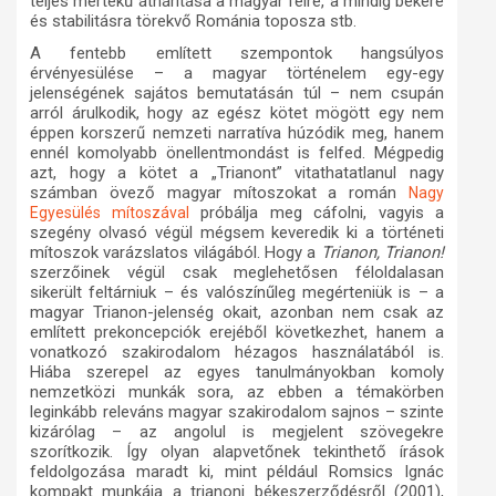
teljes mértékű áthárítása a magyar félre, a mindig békére
és stabilitásra törekvő Románia toposza stb.
A fentebb említett szempontok hangsúlyos
érvényesülése – a magyar történelem egy-egy
jelenségének sajátos bemutatásán túl – nem csupán
arról árulkodik, hogy az egész kötet mögött egy nem
éppen korszerű nemzeti narratíva húzódik meg, hanem
ennél komolyabb önellentmondást is felfed. Mégpedig
azt, hogy a kötet a „Trianont” vitathatatlanul nagy
számban övező magyar mítoszokat a román
Nagy
próbálja meg cáfolni, vagyis a
Egyesülés mítoszával
szegény olvasó végül mégsem keveredik ki a történeti
mítoszok varázslatos világából. Hogy a
Trianon, Trianon!
szerzőinek végül csak meglehetősen féloldalasan
sikerült feltárniuk – és valószínűleg megérteniük is – a
magyar Trianon-jelenség okait, azonban nem csak az
említett prekoncepciók erejéből következhet, hanem a
vonatkozó szakirodalom hézagos használatából is.
Hiába szerepel az egyes tanulmányokban komoly
nemzetközi munkák sora, az ebben a témakörben
leginkább releváns magyar szakirodalom sajnos – szinte
kizárólag – az angolul is megjelent szövegekre
szorítkozik. Így olyan alapvetőnek tekinthető írások
feldolgozása maradt ki, mint például Romsics Ignác
kompakt munkája a trianoni békeszerződésről (2001),