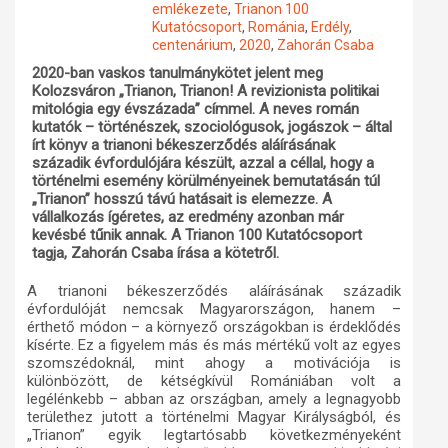
emlékezete
,
Trianon 100
Kutatócsoport
,
Románia
,
Erdély
,
Műhelymunkák
centenárium
,
2020
,
Zahorán Csaba
2020-ban vaskos tanulmánykötet jelent meg
Kolozsváron „Trianon, Trianon! A revizionista politikai
mitológia egy évszázada” címmel. A neves román
kutatók – történészek, szociológusok, jogászok – által
írt könyv a trianoni békeszerződés aláírásának
századik évfordulójára készült, azzal a céllal, hogy a
történelmi esemény körülményeinek bemutatásán túl
„Trianon” hosszú távú hatásait is elemezze. A
vállalkozás ígéretes, az eredmény azonban már
kevésbé tűnik annak. A Trianon 100 Kutatócsoport
tagja, Zahorán Csaba írása a kötetről.
A trianoni békeszerződés aláírásának századik
évfordulóját nemcsak Magyarországon, hanem –
érthető módon – a környező országokban is érdeklődés
kísérte. Ez a figyelem más és más mértékű volt az egyes
szomszédoknál, mint ahogy a motivációja is
különbözött, de kétségkívül Romániában volt a
legélénkebb – abban az országban, amely a legnagyobb
területhez jutott a történelmi Magyar Királyságból, és
„Trianon” egyik legtartósabb következményeként