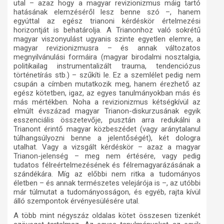
utal – azaz hogy a magyar revizionizmus máig tartó
hatásának elemzéséről lesz benne szó –, hanem
egyúttal az egész trianoni kérdéskör értelmezési
horizontját is behatárolja. A Trianonhoz való sokrétű
magyar viszonyulást ugyanis szinte egyetlen elemre, a
magyar revizionizmusra – és annak változatos
megnyilvánulási formáira (magyar birodalmi nosztalgia,
politikailag instrumentalizált trauma, tendenciózus
történetírás stb.) – szűkíti le. Ez a szemlélet pedig nem
csupán a címben mutatkozik meg, hanem érezhető az
egész kötetben, igaz, az egyes tanulmányokban más és
más mértékben. Noha a revizionizmus kétségkívül az
elmúlt évszázad magyar Trianon-diskurzusának egyik
esszenciális összetevője, pusztán arra redukálni a
Trianont érintő magyar közbeszédet (vagy aránytalanul
túlhangsúlyozni benne a jelentőségét), két dologra
utalhat. Vagy a vizsgált kérdéskör – azaz a magyar
Trianon-jelenség – meg nem értésére, vagy pedig
tudatos félreértelmezésének és félremagyarázásának a
szándékára. Míg az előbbi nem ritka a tudományos
életben – és annak természetes velejárója is –, az utóbbi
már túlmutat a tudományosságon, és egyéb, rajta kívül
álló szempontok érvényesülésére utal.
A több mint négyszáz oldalas kötet összesen tizenkét