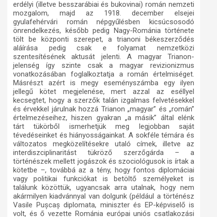
erdélyi (illetve besszarábiai és bukovinai) román nemzeti
mozgalom, majd az 1918. december elsejei
gyulafehérvári román népgyűlésben kicsúcsosodó
önrendelkezés, később pedig Nagy-Románia története
tölt be központi szerepet, a trianoni békeszerződés
aláírása pedig csak e folyamat nemzetközi
szentesítésének aktusát jelenti. A magyar Trianon-
jelenség így szinte csak a magyar revizionizmus
vonatkozásában foglalkoztatja a román értelmiséget.
Másrészt azért is megy eseményszámba egy ilyen
jellegű kötet megjelenése, mert azzal az eséllyel
kecsegtet, hogy a szerzők talán izgalmas felvetésekkel
és érvekkel járulnak hozzá Trianon „magyar” és „román”
értelmezéseihez, hiszen gyakran „a másik” által elénk
tárt tükörből ismerhetjük meg legjobban saját
tévedéseinket és hiányosságainkat. A sokféle témára és
változatos megközelítésekre utaló címek, illetve az
interdiszciplinaritást tükröző szerzőgárda – a
történészek mellett jogászok és szociológusok is írtak a
kötetbe –, továbbá az a tény, hogy fontos diplomáciai
vagy politikai funkciókat is betöltő személyeket is
találunk közöttük, ugyancsak arra utalnak, hogy nem
akármilyen kiadvánnyal van dolgunk (például a történész
Vasile Pușcaș diplomata, miniszter és EP-képviselő is
volt, és ő vezette Románia európai uniós csatlakozási