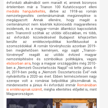
évforduló alkalmából sem maradt el, aminek bizonyos
értelemben már a Trianon 100 Kutatócsoport elleni
, illetve az 1918-as román
mediális hangulatkeltés
nemzetegyesítés centenáriumának megünneplése is
megágyazott. Annak ellenére, hogy magát a
centenáriumot nem kísérték különösebb magyarellenes
incidensek, és a magyar–román államközi kapcsolatok
sem Trianonról szóltak az utóbbi időszakban, mi több,
az évforduló közeledésével Budapest kifejezetten
kerülte az emlékezetpolitikai konfliktusokat a
szomszédokkal. A román törvényhozás azonban 2019-
ben meglehetősen keményen, egy saját „Trianon-
törvénnyel” reagált az utóbbi évtized magyar
nemzetépítésére és szimbolikus politikájára, vagyis
, hogy a magyar országgyűlés még 2010-
elsősorban arra
ben a „Nemzeti Összetartozás Napjá”-vá tette június 4-
ét, 2019-ben pedig a „Nemzeti Összetartozás Évé”-nek
nyilvánította a 2020-as évet. Ebben természetesen nagy
szerepe volt a romániai belpolitikai játszmáknak is,
mindenesetre a június 4-i évforduló immár
Romániában
, mégha ellentétes előjellel is, mint
is emléknapnak számít
Magyarországon.