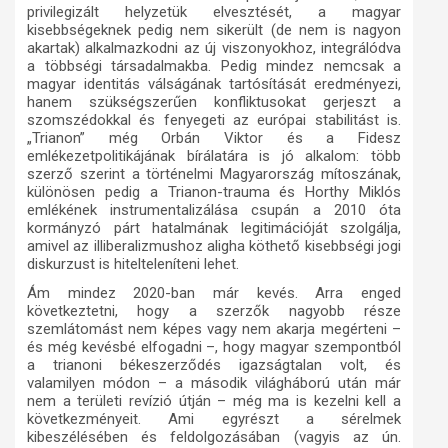
privilegizált helyzetük elvesztését, a magyar
kisebbségeknek pedig nem sikerült (de nem is nagyon
akartak) alkalmazkodni az új viszonyokhoz, integrálódva
a többségi társadalmakba. Pedig mindez nemcsak a
magyar identitás válságának tartósítását eredményezi,
hanem szükségszerűen konfliktusokat gerjeszt a
szomszédokkal és fenyegeti az európai stabilitást is.
„Trianon” még Orbán Viktor és a Fidesz
emlékezetpolitikájának bírálatára is jó alkalom: több
szerző szerint a történelmi Magyarország mítoszának,
különösen pedig a Trianon-trauma és Horthy Miklós
emlékének instrumentalizálása csupán a 2010 óta
kormányzó párt hatalmának legitimációját szolgálja,
amivel az illiberalizmushoz aligha köthető kisebbségi jogi
diskurzust is hitelteleníteni lehet.
Ám mindez 2020-ban már kevés. Arra enged
következtetni, hogy a szerzők nagyobb része
szemlátomást nem képes vagy nem akarja megérteni –
és még kevésbé elfogadni –, hogy magyar szempontból
a trianoni békeszerződés igazságtalan volt, és
valamilyen módon – a második világháború után már
nem a területi revízió útján – még ma is kezelni kell a
következményeit. Ami egyrészt a sérelmek
kibeszélésében és feldolgozásában (vagyis az ún.