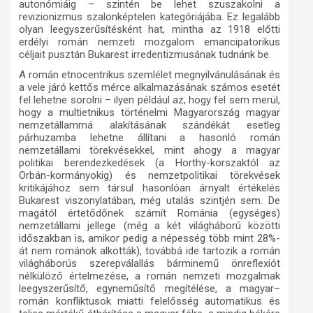
autonómiáig – szintén be lehet szuszakolni a
revizionizmus szalonképtelen kategóriájába. Ez legalább
olyan leegyszerűsítésként hat, mintha az 1918 előtti
erdélyi román nemzeti mozgalom emancipatorikus
céljait pusztán Bukarest irredentizmusának tudnánk be.
A román etnocentrikus szemlélet megnyilvánulásának és
a vele járó kettős mérce alkalmazásának számos esetét
fel lehetne sorolni – ilyen például az, hogy fel sem merül,
hogy a multietnikus történelmi Magyarország magyar
nemzetállammá alakításának szándékát esetleg
párhuzamba lehetne állítani a hasonló román
nemzetállami törekvésekkel, mint ahogy a magyar
politikai berendezkedések (a Horthy-korszaktól az
Orbán-kormányokig) és nemzetpolitikai törekvések
kritikájához sem társul hasonlóan árnyalt értékelés
Bukarest viszonylatában, még utalás szintjén sem. De
magától értetődőnek számít Románia (egységes)
nemzetállami jellege (még a két világháború közötti
időszakban is, amikor pedig a népesség több mint 28%-
át nem románok alkották), továbbá ide tartozik a román
világháborús szerepválallás bárminemű önreflexiót
nélkülöző értelmezése, a román nemzeti mozgalmak
leegyszerűsítő, egyneműsítő megítélése, a magyar–
román konfliktusok miatti felelősség automatikus és