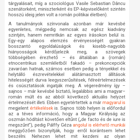
tárgyalásait, míg a szociológus Vasile Sebastian Dâncu
szenátorként, miniszterként és EP-képviselőként szintén
hosszú ideig jelen volt a román politikai életben).
A tanulmányok színvonala azonban már kevésbé
egyenletes, mégpedig nemcsak az egész kiadvány
szintjén, hanem nemritkán az egyes írásokon belül is.
Egy-egy alapos elemzés érvényességét gyakran
bosszantó egyoldalúságok és kisebb-nagyobb
hiányosságok kérdőjelezik meg, a szövegek
többségében érezhető – és általában a (román)
etnocentrikus szemléletből fakadó – prekoncepciók
zavaróan hatnak, számos esetben pedig a tényekkel és
helytálló észrevételekkel alátámasztott állítások
hitelességét durva leegyszerűsítések, félreértelmezések
és csúsztatások ingatják meg. A végeredmény így –
sajnos – már kevésbé biztató, legalábbis ami a magyar–
román múlt és az abból következő aktuális helyzet
értelmezését illeti. Ebben egyetértettek a már
magyarul is
megjelent
is. Sajnos több helyen is előfordul
értékelések
az a téves információ, hogy a Magyar Királyság az
oszmán hódítást követően eltűnt („de facto és de iure is
megszűnt”), pedig Pálffy Géza
angolul is elérhető munkái
meggyőzően bizonyítják, hogy erről korántsem lehet
beszélni.
Nehezen lehet mit kezdeni az olyan