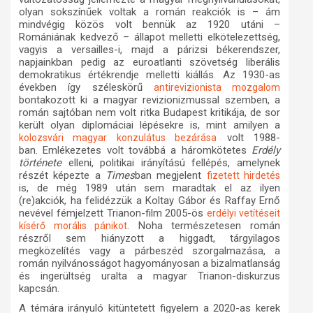
olyan sokszínűek voltak a román reakciók is – ám
mindvégig közös volt bennük az 1920 utáni –
Romániának kedvező – állapot melletti elkötelezettség,
vagyis a versailles-i, majd a párizsi békerendszer,
napjainkban pedig az euroatlanti szövetség liberális
demokratikus értékrendje melletti kiállás. Az 1930-as
években így széleskörű
antirevizionista mozgalom
bontakozott ki a magyar revizionizmussal szemben, a
román sajtóban nem volt ritka Budapest kritikája, de sor
került olyan diplomáciai lépésekre is, mint amilyen a
volt 1988-
kolozsvári magyar konzulátus bezárása
ban. Emlékezetes volt továbbá a háromkötetes
Erdély
története
elleni, politikai irányítású fellépés, amelynek
részét képezte a
Times
ban megjelent
fizetett hirdetés
is, de még 1989 után sem maradtak el az ilyen
(re)akciók, ha felidézzük a Koltay Gábor és Raffay Ernő
nevével fémjelzett Trianon-film 2005-ös
erdélyi vetítéseit
.
Noha természetesen román
kísérő morális pánikot
részről sem hiányzott a higgadt, tárgyilagos
megközelítés vagy a párbeszéd szorgalmazása, a
román nyilvánosságot hagyományosan a bizalmatlanság
és ingerültség uralta a magyar Trianon-diskurzus
kapcsán.
A témára irányuló kitüntetett figyelem a 2020-as kerek