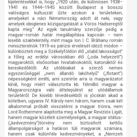
kijelentésekkel is, hogy „1920 után, de különösen 1938–
1941 és 1944–1945 között Budapest a bosszú
valóságos kultuszát űzte azokon a területeken,
amelyeket a náci Németország adott át neki, vagy
amelyek ideiglenes közigazgatását a Vörös Hadseregtől
kapta meg.” Az egyik tanulmány szerzője pedig a
magyar–román határ megállapítása kapcsán – nem
kisebb szaktekintély, mint maga Ion I. C. Brătianu román
miniszterelnök 1919-es párizsi érvelését idéző módon –
különbözteti meg a Székelyföldön élő „stabil lakosságot”
a főleg az erdélyi városokban élő („oda helyezett”)
magyaroktól, elsősorban hivatalnokoktól, katonáktól és
kereskedőktől. Az utóbbiakat a szerző nemes
egyszerűséggel „nem állandó lakóhelyű” („flotant”)
népességként említi, ami szerinte arra is magyarázatot
kínál, hogy miért választotta kb. félmillió magyar a
Magyarországra való áttelepülést az utódállamok
területéről. De kisebb tévedésekből is jócskán akad a
kötetben, ugyanis IV. Károly nem három, hanem csak két
alkalommal próbált visszatérni a magyar trónra, nem
Lord Rothermere alapította meg a Magyar Revíziós Ligát,
hanem magyar közéleti személyiségek, a magyar státus-
(„kedvezmény”)törvény nem biztosított kettős
állampolgárságot a határon túli magyarok számára,
hanem csak különféle kedvezményeket, a „Nemzeti