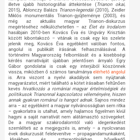
illetve újabb historiográfiai áttekintése (
Trianon okai
,
2015), Ablonczy Balázs
Trianon-legendái
(2010), Zeidler
Miklós monumentális Trianon-gyűjteménye (2003), és
még az aktuális magyar Trianon-diskurzus
megértéséhez nélkülözhetetlen – az
Élet és Irodalom
hasábjain 2010-ben Kovács Éva és Ungváry Krisztián
között kibontakozó – vitának is csak egy kis szelete
jelenik meg, Kovács Éva egyébként valóban fontos,
angolul is publikált írásának felhasználásával. A
történelmi Magyarország felbomlását és a kisebbségi
kérdés narratíváját újabban jelentősen árnyaló Egry
Gábor gondolatai is csak egy interjúból köszönnek
vissza, miközben ő számos tanulmánya
elérhető angolul
is. Arra viszont a nyelvi akadályok sem nyújtanak
magyarázatot, miért található a kötet írásaiban feltűnően
kevés
hivatkozás a romániai magyar értelmiségiek és
politikusok Trianonnal kapcsolatos véleményére, hiszen
annak gyakran románul is hangot adnak.
Sajnos mindez
arra – az egyébként a magyar nyilvánosságban sem ritka
– gyakorlatra is utalhat, amely hajlamos figyelmen kívül
hagyni a saját narratívát nem alátámasztó szövegeket.
De a magyar szakirodalomtól való idegenkedést
szemlélteti az a megjegyzés is, amely – a nyolcvanas
évek diskurzusát felelevenítve – propagandamunkaként,
„klisékben és sztereotípiákban bővelkedő