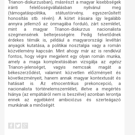
Trianon-diskurzusban), másrészt a magyar kisebbségek
iránti felelősségvállalásban nyilvánul meg
(támogatáspolitika, státustörvény, egyszerűsített
honosítás stb. révén). A kötet írásaira így legalább
annyira jellemző az önmagába forduló, zárt szemlélet,
mint a magyar Trianon-diskurzus nacionalista
szegmensének belterjességére. Pedig felvetődnek
érdekes témák is, például a magyarországi levéltári
anyagok kutatása, a politikai nosztalgia vagy a román
közvélemény kapcsán. Mint ahogy már az is rendkívül
fontos, hogy végre megjelent egy olyan román munka,
amely a maga komplexitásában vizsgálja az
egész
Trianon-jelenséget, vagyis nemcsak magát a
békeszerződést, valamint közvetlen előzményeit és
következményeit, hanem annak magyar kontextusát és
hatásait is. Az etnocentrikus prekoncepció, a
nacionalista történelemszemlélet, illetve a megértés
hiánya (az empátiáról nem is beszélve) azonban lerontja
ennek az egyébként ambiciózus és szerteágazó
munkának a minőségét.