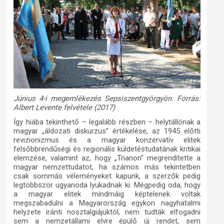
Június 4-i megemlékezés Sepsiszentgyörgyön. Forrás:
Albert Levente felvétele (2017)
Így hiába tekinthető – legalább részben – helytállónak a
magyar „áldozati diskurzus” értékelése, az 1945 előtti
revizionizmus és a magyar konzervatív elitek
felsőbbrendűségi és regionális küldetéstudatának kritikai
elemzése, valamint az, hogy „Trianon” megrendítette a
magyar nemzettudatot, ha számos más tekintetben
csak sommás véleményeket kapunk, a szerzők pedig
legtöbbször ugyanoda lyukadnak ki. Mégpedig oda, hogy
a magyar elitek mindmáig képtelenek voltak
megszabadulni a Magyarország egykori nagyhatalmi
helyzete iránti nosztalgiájuktól, nem tudták elfogadni
sem a nemzetállami elvre épülő új rendet, sem