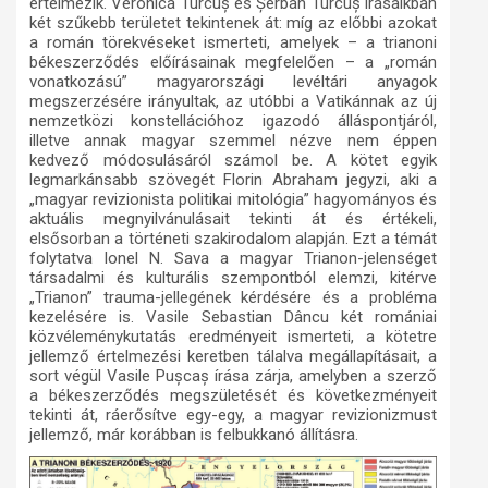
értelmezik. Veronica Turcuș és Șerban Turcuș írásaikban
két szűkebb területet tekintenek át: míg az előbbi azokat
a román törekvéseket ismerteti, amelyek – a trianoni
békeszerződés előírásainak megfelelően – a „román
vonatkozású” magyarországi levéltári anyagok
megszerzésére irányultak, az utóbbi a Vatikánnak az új
nemzetközi konstellációhoz igazodó álláspontjáról,
illetve annak magyar szemmel nézve nem éppen
kedvező módosulásáról számol be. A kötet egyik
legmarkánsabb szövegét Florin Abraham jegyzi, aki a
„magyar revizionista politikai mitológia” hagyományos és
aktuális megnyilvánulásait tekinti át és értékeli,
elsősorban a történeti szakirodalom alapján. Ezt a témát
folytatva Ionel N. Sava a magyar Trianon-jelenséget
társadalmi és kulturális szempontból elemzi, kitérve
„Trianon” trauma-jellegének kérdésére és a probléma
kezelésére is. Vasile Sebastian Dâncu két romániai
közvéleménykutatás eredményeit ismerteti, a kötetre
jellemző értelmezési keretben tálalva megállapításait, a
sort végül Vasile Pușcaș írása zárja, amelyben a szerző
a békeszerződés megszületését és következményeit
tekinti át, ráerősítve egy-egy, a magyar revizionizmust
jellemző, már korábban is felbukkanó állításra.