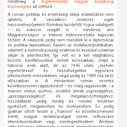
mindmáig a
legjelentősebb magyar kisebbségi
ad otthont.
közösségnek
A román politikai és értelmiségi elitek érdeklődése nem
újkeletű. A versailles-i rendezés egyik
haszonélvezőjeként Románia kezdettől fogva odafigyelt
– és sokszor reagált is – mindenre, ami
Magyarországon a trianoni békeszerződés kapcsán
történt. A válaszok pedig nem merültek ki a diplomáciai
és politikai lépésekben, hanem az emlékezetpolitikában,
valamint a tudományosság szakmai és kevésbé szakmai
síkján is jelentkeztek. Így volt ez a két világháború
közötti, konfliktusokkal terhelt korszakban, majd a
háborús évek alatt, de az 1945 utáni, „testvéri
egyetértéssel” és feszültségekkel egyszerre
jellemezhető évtizedekben, végül pedig az 1989 óta tartó
időszakban is. A mindenkori román vezetés
következetesen ragaszkodott – és máig ragaszkodik – a
trianoni status quóhoz, továbbá annak jogosságához,
„igazságosságához” és megalapozottságához,
hozzáállását pedig mindig és minden területen
igyekezett megjeleníteni és érvényesíteni. Ez pedig
gyakran öltött testet a „Trianont” és következményeit
érintő magyar tevékenységek szinte reflexszerű
ellensúlyozásában vagy semlegesítésében. Amilyen
változatosság jellemezte a magyar megnyilvánulásokat,