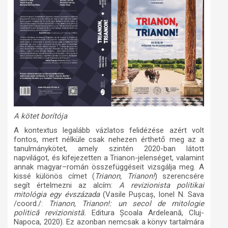
A kötet borítója
A kontextus legalább vázlatos felidézése azért volt
fontos, mert nélküle csak nehezen érthető meg az a
tanulmánykötet, amely szintén 2020-ban látott
napvilágot, és kifejezetten a Trianon-jelenséget, valamint
annak magyar–román összefüggéseit vizsgálja meg. A
kissé különös címet (
Trianon, Trianon!
) szerencsére
segít értelmezni az alcím:
A revizionista politikai
mitológia egy évszázada
(Vasile Pușcaș, Ionel N. Sava
/coord./:
Trianon, Trianon!: un secol de mitologie
politică revizionistă.
Editura Școala Ardeleană, Cluj-
Napoca, 2020). Ez azonban nemcsak a könyv tartalmára