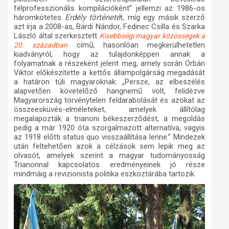
félprofesszionális kompilációként” jellemzi az 1986-os
háromkötetes
Erdély történeté
t, míg egy másik szerző
azt írja a 2008-as, Bárdi Nándor, Fedinec Csilla és Szarka
László által szerkesztett
Kisebbségi magyar közösségek a
című, hasonlóan megkerülhetetlen
20. században
kiadványról, hogy az tulajdonképpen annak a
folyamatnak a részeként jelent meg, amely során Orbán
Viktor előkészítette a kettős állampolgárság megadását
a határon túli magyaroknak: „Persze, az elbeszélés
alapvetően követelőző hangnemű volt, felidézve
Magyarország törvénytelen feldarabolását és azokat az
összeesküvés-elméleteket, amelyek állítólag
megalapozták a trianoni békeszerződést, a megoldás
pedig a már 1920 óta szorgalmazott alternatíva, vagyis
az 1918 előtti status quo visszaállítása lenne.” Mindezek
után feltehetően azok a célzások sem lepik meg az
olvasót, amelyek szerint a magyar tudományosság
Trianonnal kapcsolatos eredményeinek jó része
mindmáig a revizionista politika eszköztárába tartozik.