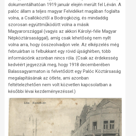
dokumentálhatóan 1919 január elején merült fel Léván. A
palóc állam a teljes magyar Felvidéket magában foglalta
volna, a Csallóköztől a Bodrogközig, és mindaddig
szorosan együttműködött volna a másik
Magyarországgal (vagyis az akkori Károlyi-féle Magyar
Népköztársasággal), amíg csak lehetőség nem nyílt
volna arra, hogy összeolvadjon vele. Az elképzelés még
februárban is felbukkant egy rövid újsághírben, több
információnk azonban nincs róla. (Csak az érdekesség
kedvéért jegyezzük meg, hogy 1918 decemberében
Balassagyarmaton is felvetődött egy Palóc Köztársaság
megalapításának az ötlete, ami azonban
feltételezhetően nem volt közvetlen kapcsolatban a
későbbi lévai kezdeményezéssel.)