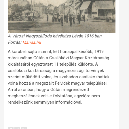
A Városi Nagyszálloda kávéháza Léván 1916-ban.
Forrás:
Manda.hu
A korabeli sajtó szerint, két hónappal később, 1919
márciusában Gútán a Csallóközi Magyar Köztársaság
kikiáltásáról egyeztetett 11 település küldötte. A
csallóközi köztársaság a magyarországi törvények
szerint működött volna, és szabadon csatlakozhattak
volna hozzá a megszállt Felvidék magyar települései.
Arról azonban, hogy a Gútán megrendezett
megbeszélésnek volt-e folytatása, egyelőre nem
rendelkezünk semmilyen információval.