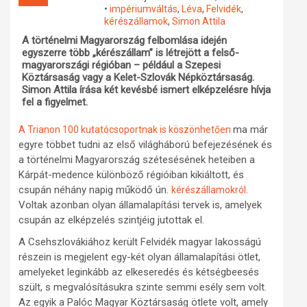
•
impériumváltás
,
Léva
,
Felvidék
,
Műhelymunkák
kérészállamok
,
Simon Attila
A történelmi Magyarország felbomlása idején
egyszerre több „kérészállam” is létrejött a felső-
magyarországi régióban – például a Szepesi
Köztársaság vagy a Kelet-Szlovák Népköztársaság.
Simon Attila írása két kevésbé ismert elképzelésre hívja
fel a figyelmet.
ma már
A Trianon 100 kutatócsoportnak is köszönhetően
egyre többet tudni az első világháború befejezésének és
a történelmi Magyarország szétesésének heteiben a
Kárpát-medence különböző régióiban kikiáltott, és
csupán néhány napig működő ún.
.
kérészállamokról
Voltak azonban olyan államalapítási tervek is, amelyek
csupán az elképzelés szintjéig jutottak el.
A Csehszlovákiához került Felvidék magyar lakosságú
részein is megjelent egy-két olyan államalapítási ötlet,
amelyeket leginkább az elkeseredés és kétségbeesés
szült, s megvalósításukra szinte semmi esély sem volt.
Az egyik a Palóc Magyar Köztársaság ötlete volt, amely