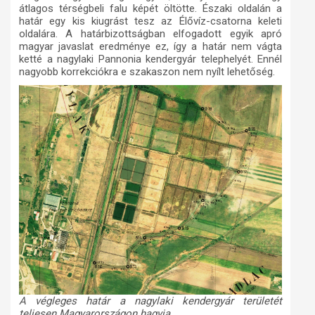
átlagos térségbeli falu képét öltötte. Északi oldalán a
határ egy kis kiugrást tesz az Élővíz-csatorna keleti
oldalára. A határbizottságban elfogadott egyik apró
magyar javaslat eredménye ez, így a határ nem vágta
ketté a nagylaki Pannonia kendergyár telephelyét. Ennél
nagyobb korrekciókra e szakaszon nem nyílt lehetőség.
A végleges határ a nagylaki kendergyár területét
teljesen Magyarországon hagyja.