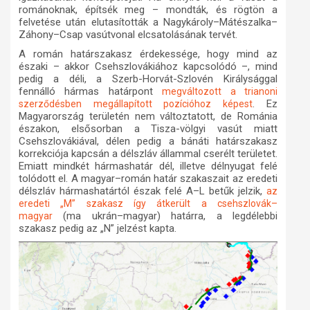
románoknak, építsék meg – mondták, és rögtön a
felvetése után elutasították a Nagykároly–Mátészalka–
Záhony–Csap vasútvonal elcsatolásának tervét
.
A román határszakasz érdekessége, hogy mind az
északi – akkor Csehszlovákiához kapcsolódó –, mind
pedig a déli, a Szerb-Horvát-Szlovén Királysággal
fennálló hármas határpont
megváltozott a trianoni
. Ez
szerződésben megállapított pozícióhoz képest
Magyarország területén nem változtatott, de Románia
északon, elsősorban a Tisza-völgyi vasút miatt
Csehszlovákiával, délen pedig a bánáti határszakasz
korrekciója kapcsán a délszláv állammal cserélt területet.
Emiatt mindkét hármashatár dél, illetve délnyugat felé
tolódott el. A magyar–román határ szakaszait az eredeti
délszláv hármashatártól észak felé A–L betűk jelzik,
az
eredeti „M” szakasz így átkerült a csehszlovák–
(ma ukrán–magyar) határra, a legdélebbi
magyar
szakasz pedig az „N” jelzést kapta.