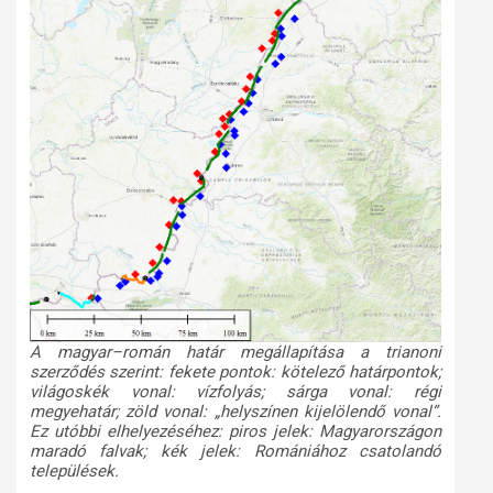
A magyar–román határ megállapítása a trianoni
szerződés szerint: fekete pontok: kötelező határpontok;
világoskék vonal: vízfolyás; sárga vonal: régi
megyehatár; zöld vonal: „helyszínen kijelölendő vonal”.
Ez utóbbi elhelyezéséhez: piros jelek: Magyarországon
maradó falvak; kék jelek: Romániához csatolandó
települések.