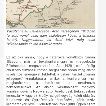
Vasútvonalak Békéscsaba–Arad térségében 1918-ban
(a zöld vonal csak igen vázlatosan követi a trianoni
határt). Nagyszalonta és Arad közt még csak
Békéscsabán át van összeköttetés.
Ez az oka annak, hogy a határokra vonatkozó román
álláspont már a békekonferencián is megcélozta
Békéscsaba megszerzését. Az 1920 első feléig
elhúzódó tiszántúli román megszállás során még akkor
is jelentős energiákat fektettek a békési terület „román
jellegének” kimutatására, amikor a konferencia már
meghatározta a határokat is tartalmazó
békefeltételeket. Az akkori vasúthálózat meglévő
vonalain ugyanis Nagyváradtól Aradig csak Békéscsabán
keresztül – vagy az Erdélyi-szigethegység keleti oldalán,
Kolozsvár és Gyulafehérvár érintésével, több száz
kilométer kerülővel – lehetett vasúton eljutni. Éppen ezért