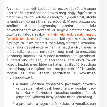
A román határ déli középső és északi részét a trianoni
szerződés
oly módon
határozta meg, hogy rögzítette, a
határ mely falutól keletre és melytől nyugatra fut, utóbbi
települések Romániához, az előbbiek Magyarországhoz
kerültek. A néphagyomány szerint sok falu
hovatartozását az döntötte el, hogy a határmegállapító
bizottság látogatásakor
a helyi elöljárók saját, másutt
Románia mellett nyilatkoztak, illetve
fekvő birtokaik miatt
egy-egy falut az mentett meg Magyarország számára,
hogy lakói összebeszélve nem a nagykárolyi, hanem a
mátészalkai piacot nevezték meg mint természetes
gazdasági kapcsolatot. Mindez azonban nem igazolható:
a határt akkurátusan, a szerződés által előírt falvak
között
húzták meg. Ebben a határmegállapító bizottság
nem is hagyott magának sok mozgásteret. 1921 nyarán,
rögtön az első ülésen rögzítették a következő
munkamódszert
:
a határ vonalára vonatkozó javaslatot egyetlen
változatban lehet csak benyújtani, elfogadás, vagy
(a sokkal valószínűbb) elutasítás esetén második
(enyhébb) változat benyújtására nincs lehetőség;
a javaslatot a teljes határszakaszra vonatkozóan