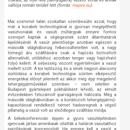
maradt, az Illye felé (délnyugatra) vezető vonal és annak
váltója román terület lett (forrás:
).
mapire.eu
Mai szemmel talán szokatlan szembesülni azzal, hogy
már a
korabeli technológiával
is gyorsan megépíthető
vasútvonalak és vasúti műtárgyak ennyire fontos
szerepet kaptak a véglegesnek szánt államhatárok
kijelölésénél. A vasút jelentősége azonban egészen a
második világháborúig felbecsülhetetlen volt, a nagy
tömegű áru szállítására csak a hajózás biztosított
alternatívát, utóbbihoz azonban tenger vagy hajózható
folyó kellett. A sebesség viszont egyértelműen a vasút
mellett szólt. A kis lejtőszög és a sínek nagyon alacsony
súrlódása a korabeli technológiai szinten elképesztő
energetikai előnyt jelentett az akkor még épp megjelenő
tehergépjárművekkel szemben – nem véletlen a
Budapest gyártelepeit pókhálóként lefedő, az elmúlt
évtizedekben felszámolt iparvágányok hálózata. Még a
második világháborúban is a korlátozott tehergépjármű-
kapacitással rendelkező német hadseregnek a végső
pillanatig a vasút volt az elsődleges szállítási módja
.
A békekonferencián éppen a gyors vasútépítésben
igencsak jártas amerikaiak vitatták a határok vasutakhoz
igazításának
koncepcióját
. Ha ennyire kell a vasút a