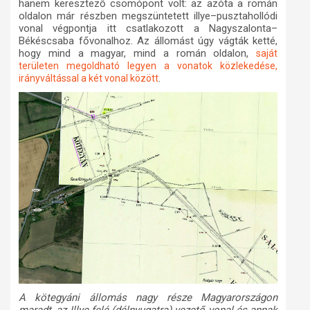
hanem keresztező csomópont volt: az azóta a román
oldalon már részben megszüntetett illye–pusztahollódi
vonal végpontja itt csatlakozott a Nagyszalonta–
Békéscsaba fővonalhoz. Az állomást úgy vágták ketté,
hogy mind a magyar, mind a román oldalon,
saját
területen megoldható legyen a vonatok közlekedése,
.
irányváltással a két vonal között
A kötegyáni állomás nagy része Magyarországon