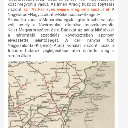
közt megvolt a vasút. Az innen Aradig húzódó folytatás
viszont
A
az 1920-as évek elejére még nem készült el.
Nagyvárad–Nagyszalonta–Békéscsaba–Szeged–
Szabadka vonal a Monarchia egyik legfontosabb vasútja
volt, amely a fővárosokat elkerülve összekapcsolta
Kelet-Magyarországot és a Bácskát az adriai kikötőkkel,
a háromfelé szabdalás következtében azonban
elvesztette jelentőségét. A déli irányba futó
Nagyszalonta–Kisjenő(–Arad) vonalat viszont csak a
trianoni határok véglegesítése után építette meg a
román állam.