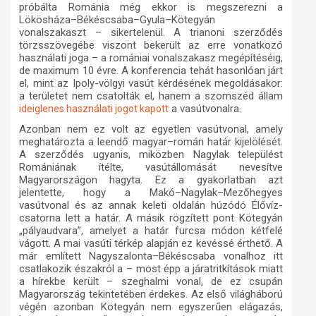
próbálta Románia még ekkor is megszerezni a
Lökösháza–Békéscsaba–Gyula–Kötegyán
vonalszakaszt – sikertelenül. A trianoni szerződés
törzsszövegébe viszont bekerült az erre vonatkozó
használati joga – a romániai vonalszakasz megépítéséig,
de maximum 10 évre. A konferencia tehát hasonlóan járt
el, mint az Ipoly-völgyi vasút kérdésének megoldásakor:
a területet nem csatolták el, hanem a szomszéd állam
a vasútvonalra.
ideiglenes használati jogot kapott
Azonban nem ez volt az egyetlen vasútvonal, amely
meghatározta a leendő magyar–román határ
kijelölését
.
A szerződés ugyanis, miközben Nagylak települést
Romániának ítélte, vasútállomását nevesítve
Magyarországon hagyta. Ez a gyakorlatban azt
jelentette, hogy a Makó–Nagylak–Mezőhegyes
vasútvonal és az annak keleti oldalán húzódó Élővíz-
csatorna lett a határ. A másik
rögzített
pont Kötegyán
„pályaudvara”, amelyet a határ furcsa módon kétfelé
vágott. A mai vasúti térkép alapján ez kevéssé érthető. A
már említett Nagyszalonta–Békéscsaba vonalhoz itt
csatlakozik északról a – most épp a járatritkítások miatt
a hírekbe került – szeghalmi vonal, de ez csupán
Magyarország tekintetében érdekes. Az első világháború
végén azonban Kötegyán nem egyszerűen elágazás,