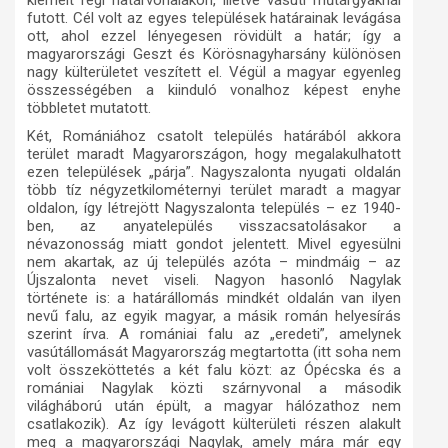
kiemelt régi határvonalakon, illetve vasúti műtárgyaknál
futott. Cél volt az egyes települések határainak levágása
ott, ahol ezzel lényegesen rövidült a határ; így a
magyarországi Geszt és Körösnagyharsány különösen
nagy külterületet veszített el. Végül a magyar egyenleg
összességében a kiinduló vonalhoz képest enyhe
többletet mutatott.
Két, Romániához csatolt település határából akkora
terület maradt Magyarországon, hogy megalakulhatott
ezen települések „párja”. Nagyszalonta nyugati oldalán
több tíz négyzetkilométernyi terület maradt a magyar
oldalon, így létrejött Nagyszalonta település – ez 1940-
ben, az anyatelepülés visszacsatolásakor a
névazonosság miatt gondot jelentett. Mivel egyesülni
nem akartak, az új település azóta – mindmáig – az
Újszalonta nevet viseli. Nagyon hasonló Nagylak
története is: a határállomás mindkét oldalán van ilyen
nevű falu, az egyik magyar, a másik román helyesírás
szerint írva. A romániai falu az „eredeti”, amelynek
vasútállomását Magyarország megtartotta (itt soha nem
volt összeköttetés a két falu közt: az Ópécska és a
romániai Nagylak közti szárnyvonal a második
világháború után épült, a magyar hálózathoz nem
csatlakozik). Az így levágott külterületi részen alakult
meg a magyarországi Nagylak, amely mára már egy