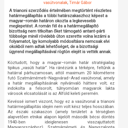
vasútvonalak
,
Timár Gábor
Műhelymunkák
A trianoni szerződés értelmében megtörtént részletes
határmegállapítás a többi határszakaszhoz képest a
magyar–román határon okozta a legkevesebb
meglepetést. A román fél és a határmegállapító
bizottság nem titkoltan őket támogató antant-párti
többsége minél rövidebb úton szerette volna lezárni a
folyamatot, így komolyabb módosításra nemcsak elvi
okokból nem adtak lehetőséget, de a bizottsági
ügyrend megállapításával rögtön elejét is vették annak.
Köztudott, hogy a magyar–román határ stratégiailag
tipikus „vasúti határ”. Ha ránézünk a térképre, feltűnik a
határral párhuzamosan, attól maximum 20 kilométerre
futó Szatmárnémeti–Nagyvárad–Arad vasútvonal, amely
a határ megállapításának nyilvánvaló háttere volt; ez
indokolta a felsorolt, túlnyomóan magyarok lakta
városok elcsatolását is az Alföld keleti peremén.
Kevéssé ismert viszont, hogy ez a vasútvonal a trianoni
határmegállapítás idején nem volt kész teljes hosszában.
Az északi szakaszon (amely területet a térségben
alapvetően etnikai alapon kijelölt második bécsi döntés
1940-ben ideiglenesen visszajuttatott
Magyarországhoz), Szatmárnémeti és Nagyszalonta