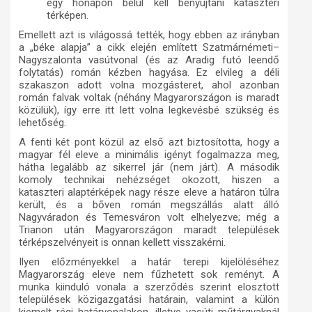
egy hónapon belül kell benyújtani kataszteri
térképen.
Emellett azt is világossá tették, hogy ebben az irányban
a „béke alapja” a cikk elején említett Szatmárnémeti–
Nagyszalonta vasútvonal (és az Aradig futó leendő
folytatás) román kézben hagyása. Ez elvileg a déli
szakaszon adott volna mozgásteret, ahol azonban
román falvak voltak (néhány Magyarországon is maradt
közülük), így erre itt lett volna legkevésbé szükség és
lehetőség.
A fenti két pont közül az első azt
biztosította
, hogy a
magyar fél eleve a minimális igényt fogalmazza meg,
hátha legalább az sikerrel jár (nem járt). A második
komoly technikai nehézséget okozott, hiszen a
kataszteri alaptérképek nagy része eleve a határon túlra
került, és a bőven román megszállás alatt álló
Nagyváradon és Temesváron volt elhelyezve; még a
Trianon után Magyarországon maradt települések
térképszelvényeit is onnan kellett visszakérni
.
Ilyen előzményekkel a határ terepi kijelöléséhez
Magyarország eleve nem fűzhetett sok reményt. A
munka kiinduló vonala a szerződés szerint elosztott
települések közigazgatási határain, valamint a külön