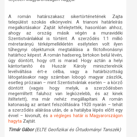
A román határszakasz sikertörténetének Zajta
települést szokás elkönyvelni. A trianoni határleírás
megalkotásakor Zajtát kifelejtették, hasonlóan ahhoz,
ahogy az ország másik végén a muravidéki
Szentistvánlakkal is történt. A szerződés 1:1 millió
méretarányú térképmellékletén esélytelen volt ilyen
tűhegynyi objektumok megtalálása a filctollvonásnyi
határhoz képest. A román hadsereg, birtokon belül lévén,
úgy döntött, hogy ott is marad. Hogy aztán a helyi
kántortanító és Huszár Károly miniszterelnök
levélváltása ért-e célba, vagy a határbizottság
látogatásakor nagy számban lobogó magyar zászlók,
esetleg prózaian – mint Szentistvánlak esetén – a körző
döntött (vagyis hogy melyik, a szerződésben
megemlített faluhoz van legközelebb, és az kinek
ítéltetett), ma már nehéz megállapítani. A román
katonaság az antant felszólítására 1920 nyarán – tehát
a szerződés aláírása után, de a hatályba lépés előtt egy
évvel – kivonult, és
a végleges határ is Magyarországon
Zajtát.
hagyta
Timár Gábor
(ELTE Geofizikai és Űrtudományi Tanszék)