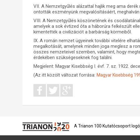
VII. A Nemzetgyűlés alázattal hajlik meg ama derék
ontották eszményünk megvalósításáért, meghalván
VIII. A Nemzetgyűlés köszönetének és csodálatának
amelyek a sok évtized óta a háborúra felkészült ell
kimentették a civilizációt a barbárság körmeiből.
IX. A román nemzet ügyeinek további vitelére elh
megalkotását, amelynek minden joga meglesz a rom
összes nemzeteivel szemben, valamint, hogy megt
érdekében szükségeseknek fog találni.
Megjelent: Magyar Kisebbség I. évf. 7. sz. 1922. dec
(Az itt közölt változat forrása:
Magyar Kisebbség 1995
A Trianon 100 Kutatócsoport logó