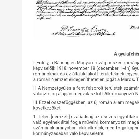
A gyulafehé
I. Erdély, a Bánság és Magyarország összes román
képviselőik 1918. november 18 (december 1-én) Gyu
románoknak és az általuk lakott területeknek egye
a román Nemzet elidegeníthetetlen jogát a Maros, Ti
II. A Nemzetgyűlés a fent felsorolt területek számá
választójog alapján megválasztott Alkotmányozó N
III. Ezzel összefüggésben, az új román állam megal
következőket:
1. Teljes [nemzeti] szabadság az összes együttlakó
való egyének által fogja művelni, kormányozni magá
számának arányában, akik alkotják, meg fogja kapn
kormányzásában való képviseletre.