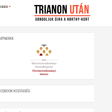
bázis
művek (feltöltés alatt)
kültek
ARTNEREK
ACEBOOK KÖZÖSSÉG