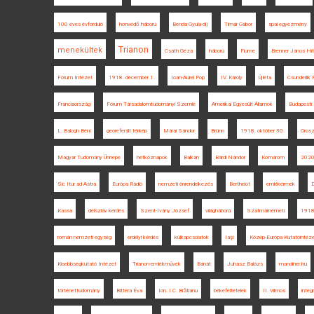
100 éves évforduló
honvédő háború
Benda Gyula-díj
Timár Gábor
spai egyezmény
Trianon
menekültek
Csáth Géza
háború
Fiume
Brenner János Hi
Fórum Intézet
1918. december 1.
Ioan-Aurel Pop
IV. Károly
Újléta
Csunderlik 
Franciaország
Fórum Társadalomtudományi Szemle
Amerikai Egyesült Államok
Budapesti 
L. Balogh Béni
georeferált térkép
Márai Sándor
Brünn
1918. október 30.
Orosz
Magyar Tudomány Ünnepe
hétköznapok
Balkán
Bárdi Nándor
Komárom
202
Sic Itur ad Astra
Európa Rádió
nemzeti önrendelkezés
Berthelot
emlékérmék
D
Kassa
délszláv kérdés
Szent-Ivány József
világháború
Szatmárnémeti
1918
román nemzeti egység
erdélyi kérdés
külkapcsolatok
Iaşi
Közép-Európa Kutatóintéz
Kisebbségkutató Intézet
Trianon-emlékművek
Bánát
Juhász Balázs
mandiner.hu
történettudomány
Bittera Éva
Ion. I.C. Brătianu
békefeltételek
II. Vilmos
integ