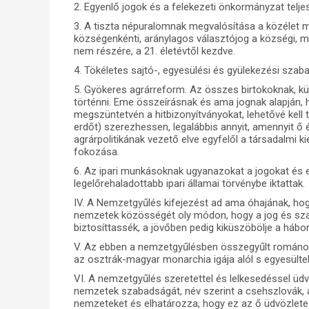
2. Egyenlő jogok és a felekezeti önkormányzat telj
3. A tiszta népuralomnak megvalósítása a közélet min
községenkénti, aránylagos választójog a községi, 
nem részére, a 21. életévtől kezdve.
4. Tökéletes sajtó-, egyesülési és gyülekezési sza
5. Gyökeres agrárreform. Az összes birtokoknak, k
történni. Eme összeírásnak és ama jognak alapján, h
megszüntetvén a hitbizonyítványokat, lehetővé kell t
erdőt) szerezhessen, legalábbis annyit, amennyit ő
agrárpolitikának vezető elve egyfelől a társadalmi 
fokozása.
6. Az ipari munkásoknak ugyanazokat a jogokat és el
legelőrehaladottabb ipari államai törvénybe iktattak.
IV. A Nemzetgyűlés kifejezést ad ama óhajának, h
nemzetek közösségét oly módon, hogy a jog és sz
biztosíttassék, a jövőben pedig kiküszöbölje a hábo
V. Az ebben a nemzetgyűlésben összegyűlt románok ü
az osztrák-magyar monarchia igája alól s egyesülte
VI. A nemzetgyűlés szeretettel és lelkesedéssel üd
nemzetek szabadságát, név szerint a csehszlovák, a
nemzeteket és elhatározza, hogy ez az ő üdvözle