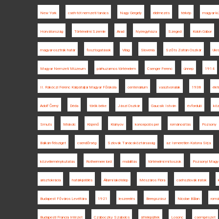
New York
cseh-tót nemzeti tanács
Nagy Gergely
élelmezés
térkép
magyar kül
Horvátország
Történelmi Szemle
Arad
Nyíregyháza
Szeged
Koloh Gábor
magyar-osztrák határ
fosztogatások
Világ
Slovenia
Szőts Zoltán Oszkár
Ukr
Magyar Nemzeti Múzeum
párhuzamos történelem
Csenger Ferenc
ünnep
1914
II. Rákóczi Ferenc Kárpátaljai Magyar Főiskola
centenárium
vasútvonalak
1938
élet
Adolf Černý
Déda
török béke
Jászi Oszkár
Gaucsík István
évforduló
köz
Smuts
Miskolc
Kisjenő
Kisinyov
koncepciós per
románosítás
Pozsony
Balkán-félsziget
csendőrség
Szlovák Tanácsköztársaság
az Ismeretlen Katona Sírja
közvéleménykutatás
Rothermere lord
mobilitás
történelmi mítoszok
Pozsonyi Magya
arisztokrácia
határkijelölés
Állami lakótelep
Mészáros Flóra
csehszlovák iratok
Budapest Főváros Levéltára
1921
leszerelés
Beregszász
Nicolae Bălan
romá
Budapesti Francia Intézet
Czáboczky Szabolcs
áttelepültek
Losonc
csempészet