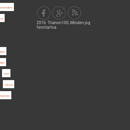
román háború
tván
2016. Trianon100, Minden jog
fenntartva
opron
élyek
Varsó
Törcsvár
yi-kormány