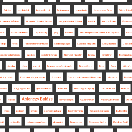
Bulgária
szerb iratok
kérészállamok
Máramaros
Nagyalmás
Jeszenszky Géza
Göncz Lászl
ttudományi Főiskola
Hungarian Studies Review
magyar békeküldöttség
levéltár
Kolozsi Ádám
őszirózsá
Péter
román parlament
Lajtabánság
Ipoly
Felvidék
Prémium posztdoktori kutatási pályázat
Lendü
Hírlap
tótok
Politikatörténeti Intézet
kisebbségi jogok
Ludovika Magazin
Erdélyi Krónika
ujszo.c
országi polgárháború
szerbek
proletárdiktatúra
Nemzeti Kincstár
hvg.hu
nőtörténet
Meritum Egy
0
ujkor.hu
Léva
csehek
Magyar Népköztársaság
Dilema Veche
Pécs
Bécs
föderali
ékány István
történelmi Magyarország
Szlovákia
Csehszlovák Nemzeti Bizottság
Martonos
Fest Al
-1919
Nagy Egyesülés
gyerekvonatok
reformkor
Háromegy Királyság
Tóth Péter Pál
ma7.sk
Ablonczy Balázs
et
kiállítás
nemzetiségek
Gyulafehérvár
Kratochwill ezredes
Orosz
Index
podcast
antant
cseh-román határ
Nagy-Románia
Tanácsköztársaság
ELTE BTK
ráció
ratifikálás
gabonacsempészet
diplomácia
Nagybarcsa
Slovenska Krajina
Katolikus Rádió