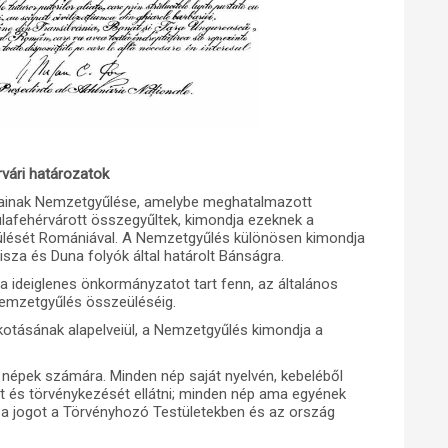
rvári határozatok
jainak Nemzetgyűlése, amelybe meghatalmazott
lafehérvárott összegyűltek, kimondja ezeknek a
sülését Romániával. A Nemzetgyűlés különösen kimondja
sza és Duna folyók által határolt Bánságra.
ra ideiglenes önkormányzatot tart fenn, az általános
emzetgyűlés összeüléséig.
kotásának alapelveiül, a Nemzetgyűlés kimondja a
 népek számára. Minden nép saját nyelvén, kebeléből
t és törvénykezését ellátni; minden nép ama egyének
i a jogot a Törvényhozó Testületekben és az ország