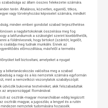
es szabadsága az állam összes felekezetei számára.
den terén. Általános, közvetlen, egyenlő, titkos,
megyei vagy törvényhozási képviselet számára, mindkét
badság; minden emberi gondolat szabad terjeszthetése.
ülönösen a nagybirtokoknak összeírása meg fog
ogy a latifundiumok a szükséglet szerint kisebbíthetők,
enni a földmívesnek, hogy birtokot (szántót, legelőt,
 és családja meg tudnak munkálni. Ennek az
kiegyenlítődés előmozdítása, másfelől a termelés
őnyöket kell biztosítani, amelyeket a nyugat
ogy a béketanácskozás valósítsa meg a szabad
abadság a nagy és a kis nemzetek számára egyformán
rút, mint a nemzetközi viszonylatok szabályozóját.
dvözlik bukovinai testvéreiket, akik felszabadultak
k az anyaországgal: Romániával.
vözli az osztrák-magyar monarchiában eddig leigázott
z osztrák-magyar, a jugoszláv, a lengyel és a rutén
te mindezen nemzetek tudomására hozassék.