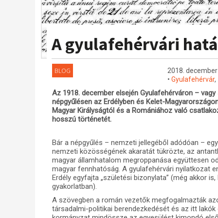
A gyulafehérvári hat
BLOG
2018. december 
•
Gyulafehérvár
,
Az 1918. december elsején Gyulafehérváron – vagy 
népgyűlésen az Erdélyben és Kelet-Magyarországon
Magyar Királyságtól és a Romániához való csatlak
hosszú történetét.
Bár a népgyűlés – nemzeti jellegéből adódóan – egyo
nemzeti közösségének akaratát tükrözte, az antant
magyar államhatalom megroppanása együttesen oda 
magyar fennhatóság. A gyulafehérvári nyilatkozat
Erdély egyfajta „születési bizonylata” (még akkor is
gyakorlatban).
A szövegben a román vezetők megfogalmazták azokat
társadalmi-politikai berendezkedését és az itt lakók 
kormányzat mindössze az egyesülést kimondó első p