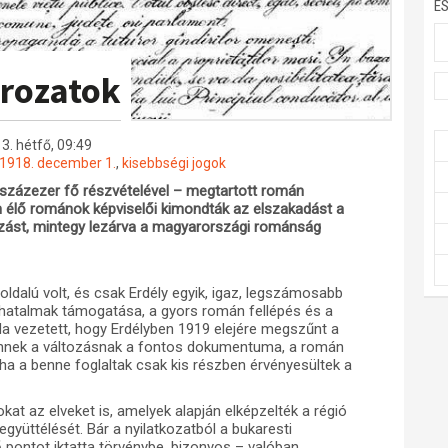
E
ározatok
3. hétfő, 09:49
1918. december 1.
,
kisebbségi jogok
százezer fő részvételével – megtartott román
 élő románok képviselői kimondták az elszakadást a
ozást, mintegy lezárva a magyarországi románság
ldalú volt, és csak Erdély egyik, igaz, legszámosabb
hatalmak támogatása, a gyors román fellépés és a
vezetett, hogy Erdélyben 1919 elejére megszűnt a
 ennek a változásnak a fontos dokumentuma, a román
, ha a benne foglaltak csak kis részben érvényesültek a
 az elveket is, amelyek alapján elképzelték a régió
együttélését. Bár a nyilatkozatból a bukaresti
ontot iktatta törvénybe, bizonyos – valóban