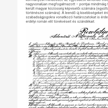
nagyvonalúan megfogalmazott – pontjai mindmáig f
került magyar közösség képviselői számára (egyútt
történészei számára). A leendő új kisebbségeket ér
szabadságjogokra vonatkozó határozatokat is érde
erdélyi román elit törekvéseit és szándékait.