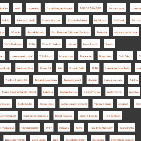
Csehszlovákia
politika
WWI
vagonlakók
Tomáš Garrigue Masaryk
Romsics Ignác
magyar-
blokád
Jakubecz László
Charles Seymour
Központi hatalmak
brit földrajz
Felsőszék
Tóth Is
ajna
Erőszak
olasz diplomácia
East European Politics and Societies
Temesvár
magyar-szlovák határ
Vörös Hadsereg
1918
Pieter M. Judson
oktatás
Németország
Bánság
rajz
magyar-román határ
Tóth László
bolsevizmus
Magyarság
Balázsfalva
Győri Róbert
S
épiskolák
impériumváltás
Hatos Pál
Ada
Kossuth Rádió
2018
magyar-jugoszláv határ
seg
Székely Hadosztály
Digitális Legendárium
Balassagyarmat
ellenállás
Huszár-kormány
Zalatna
Fórum Kisebbségkutató Intézet
Ljubljana
Bogdan Diaconu
Sárándi Tamás
Apáthy István
meghívó
r Intézet
Zeidler Miklós
Roman Holec
kortárs képzőművészet
Trianoni Szemle
emigráció
Károl
könyvbemutató
trianoni békeszerződés
Kárpát-medence
Wilson 14 pontja
Henri Berthelot
n megszállás
Trianon-legendák
1917
Dalmácia
Róma
Nagy Imre Alapítvány
spanyolnátha
Ismeretlen Trianon
Vörös László
Duna
szociáldemokraták
műhelyvita
Filep Tamás Gusztáv