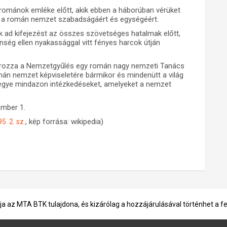
 románok emléke előtt, akik ebben a háborúban vérüket
 a román nemzet szabadságáért és egységéért.
 ad kifejezést az összes szövetséges hatalmak előtt,
enség ellen nyakassággal vitt fényes harcok útján
atározza a Nemzetgyűlés egy román nagy nemzeti Tanács
án nemzet képviseletére bármikor és mindenütt a világ
egye mindazon intézkedéseket, amelyeket a nemzet
ember 1.
, kép forrása: wikipedia)
. 2. sz.
ja az MTA BTK tulajdona, és kizárólag a hozzájárulásával történhet a f