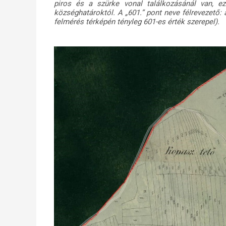
piros és a szürke vonal találkozásánál van, ezé
községhatároktól. A „601.” pont neve félrevezető
felmérés térképén tényleg 601-es érték szerepel).