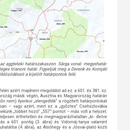
k az aggteleki határszakaszon. Sárga vonal: megyehatár.
leges trianoni határ. Figyeljük meg a Derenk és Komjáti
blösödéseit a kijelölt határpontok felé.
felén azért majdnem megoldást ad ez: a 601. és 381. sz.
ország másik végén, Ausztria és Magyarország határán
-kőn nem) ilyenkor „elengedték” a rögzített határpontokat
nban – vagy azért, mert ez a „győztes” Csehszlovákia
nekünk „többet hozó” „557.” pontot – más volt a helyzet.
l teljesen érthetetlen és megmagyarázhatatlan „ki- illetve
ás a 601. pontig (3. ábra) és Vidomáj-tanya valamint
luhatárba (4. ábra), az Alsóhegy és a Jósvai-plató közti