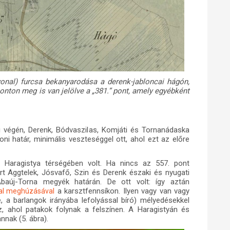
 vonal) furcsa bekanyarodása a derenk-jabloncai hágón,
ponton meg is van jelölve a „381.” pont, amely egyébként
ai végén, Derenk, Bódvaszilas, Komjáti és Tornanádaska
noni határ, minimális veszteséggel ott, ahol ezt az előre
 Haragistya térségében volt. Ha nincs az 557. pont
rt Aggtelek, Jósvafő, Szin és Derenk északi és nyugati
baúj-Torna megyék határán. De ott volt: így aztán
a karsztfennsíkon. Ilyen vagy van vagy
nal meghúzásával
elé, a barlangok irányába lefolyással bíró) mélyedésekkel
 ahol patakok folynak a felszínen. A Haragistyán és
nnak (5. ábra).