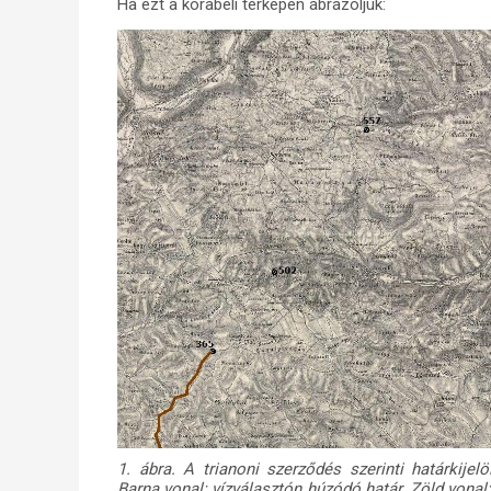
Ha ezt a korabeli térképen ábrázoljuk:
1. ábra. A trianoni szerződés szerinti határkije
Barna vonal: vízválasztón húzódó határ. Zöld vonal: