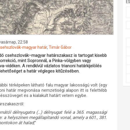
E
 vasárnap, 22:58
csehszlovák-magyar határ
,
Timár Gábor
dó csehszlovák–magyar határszakasz is tartogat kisebb
orrekció, mint Sopronnál, a Pinka-völgyben vagy
a-vidéken. A rendkívül vázlatos trianoni határkijelölés
lehetőséget a határ végleges kitűzésében.
ábbi térképeken látható falu magyar lakosságú volt (egy
anoni határ megvonása nemzetiségi alapon itt is felettébb
désszöveget és a kialakult határt vetem egybe.
árszakaszról:
rnától délnyugatra (…) délnyugat felé a 365. magassági
re: a helyszínen megállapítandó vonal, amely a 601., 381.
pontokon át halad;
”