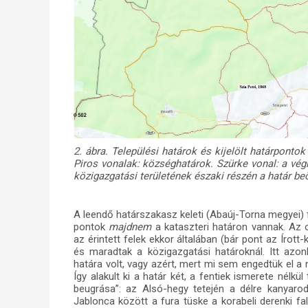
2. ábra. Települési határok és kijelölt határponto
Piros vonalak: községhatárok. Szürke vonal: a vég
közigazgatási területének északi részén a határ beö
A leendő határszakasz keleti (Abaúj-Torna megyei) 
pontok
majdnem
a kataszteri határon vannak. Az 
az érintett felek ekkor általában (bár pont az Írott
és maradtak a közigazgatási határoknál. Itt azo
határa volt, vagy azért, mert mi sem engedtük el a 
Így alakult ki a határ két, a fentiek ismerete nélkü
beugrása”: az Alsó-hegy tetején a délre kanyarod
Jablonca között a fura tüske a korabeli derenki fa