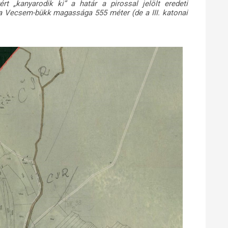
rt „kanyarodik ki” a határ a pirossal jelölt eredeti
: a Vecsem-bükk magassága 555 méter (de a III. katonai