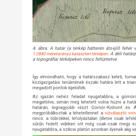
4. ábra. A határ (a térkép hátterén átsejlő fehér
. A déli határ
1:2880 méretarányú kataszteri térképen
a topográfiai térképeken nincs feltüntetve.
Így elmondható, hogy a határszakasz keleti, torn
közigazgatási területének északi határa lett a tria
megadott pontok kijelölték.
Az igazán nehéz feladat nyugatabbra, a gömöri
megjelölve, simán meg lehetett volna húzni a hatá
határán, legnagyobb részt Gömör-Kishont és A
megpróbálkoztak a lehetetlennel: a
vízválasztó vo
nincs: a töbrökkel, lefolyástalan (illetve csak lef
sűrűn fedett vidéken ott még csak-csak megy ez,
nyugatabbra, a szilicei platón azonban ilyenek alig va