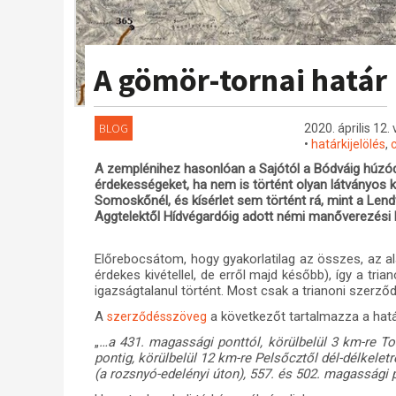
A gömör-tornai határ
BLOG
2020. április 12.
•
határkijelölés
,
A zemplénihez hasonlóan a Sajótól a Bódváig húzó
érdekességeket, ha nem is történt olyan látványos k
Somoskőnél, és kísérlet sem történt rá, mint a Lendv
Aggtelektől Hídvégardóig adott némi manőverezési 
Előrebocsátom, hogy gyakorlatilag az összes, az al
érdekes kivétellel, de erről majd később), így a tri
igazságtalanul történt. Most csak a trianoni szerző
A
a következőt tartalmazza a hat
szerződésszöveg
„
…a 431. magassági ponttól, körülbelül 3 km-re To
pontig, körülbelül 12 km-re Pelsőcztől dél-délkelet
(a rozsnyó-edelényi úton), 557. és 502. magassági 