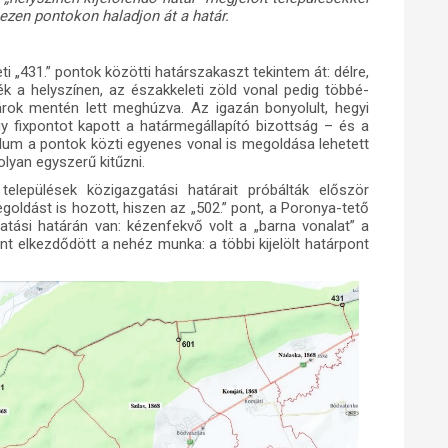
ezen pontokon haladjon át a határ.
i „431.” pontok közötti határszakaszt tekintem át: délre,
ték a helyszínen, az északkeleti zöld vonal pedig többé-
tárok mentén lett meghúzva. Az igazán bonyolult, hegyi
y fixpontot kapott a határmegállapító bizottság – és a
rdum a pontok közti egyenes vonal is megoldása lehetett
olyan egyszerű kitűzni.
települések közigazgatási határait próbálták először
goldást is hozott, hiszen az „502.” pont, a Poronya-tető
ási határán van: kézenfekvő volt a „barna vonalat” a
nt elkezdődött a nehéz munka: a többi kijelölt határpont