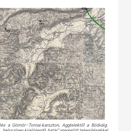
lölés a Gömör–Tornai-karszton, Aggtelektől a Bódváig.
 „helyszínen kijelölendő határ” megjelölt településekkel