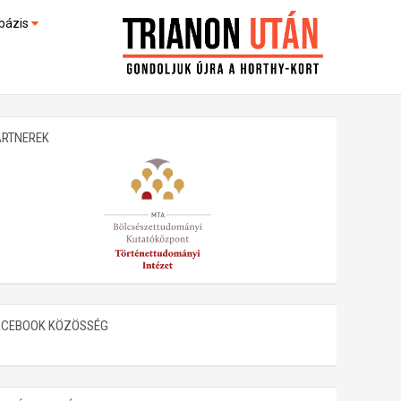
bázis
művek (feltöltés alatt)
kültek
ARTNEREK
ACEBOOK KÖZÖSSÉG