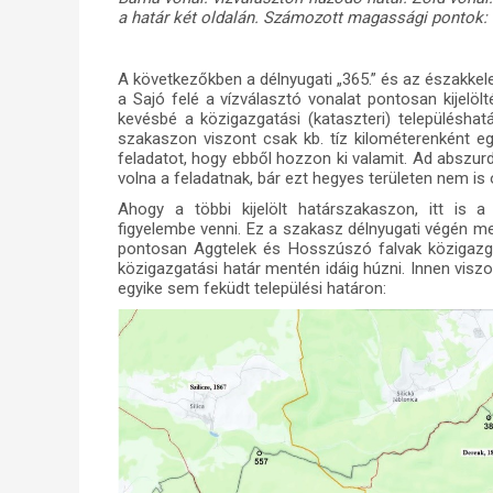
a határ két oldalán. Számozott magassági pontok: 
A következőkben a délnyugati „365.” és az északkelet
a Sajó felé a vízválasztó vonalat pontosan kijelöl
kevésbé a közigazgatási (kataszteri) településha
szakaszon viszont csak kb. tíz kilométerenként eg
feladatot, hogy ebből hozzon ki valamit. Ad abszu
volna a feladatnak, bár ezt hegyes területen nem is 
Ahogy a többi kijelölt határszakaszon, itt is a 
figyelembe venni. Ez a szakasz délnyugati végén me
pontosan Aggtelek és Hosszúszó falvak közigazgat
közigazgatási határ mentén idáig húzni. Innen viszo
egyike sem feküdt települési határon: